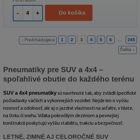
Počet kusov:
Do košíka
-
+
1
2
3
4
5
6
245
Predchádzajúca
…
Ďalšia
Pneumatiky pre SUV a 4x4 –
spoľahlivé obutie do každého terénu
SUV a 4x4 pneumatiky
sú navrhnuté tak, aby zvládli špecifické
požiadavky väčších a výkonnejších vozidiel. Nejde len o vyššiu
nosnosť a odolnosť, ale aj o jazdné vlastnosti na asfalte, v blate,
na štrku či snehu. Vďaka pokročilým dezénom a pevnejšej
konštrukcii poskytujú vyššiu stabilitu, trakciu a bezpečnosť.
LETNÉ, ZIMNÉ AJ CELOROČNÉ SUV