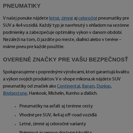
PNEUMATIKY
V našej ponuke nájdete
letné
,
zimné
aj
celoročné
pneumatiky pre
SUV a 4x4 vozidlá. Každý typ je navrhnutý s ohľadom na sezónne
podmienky a zabezpečuje optimálny výkon v danom období.
Nezáleží na tom, či jazdíte po meste, diaľnici alebo v teréne –
máme pneu pre každé použitie.
OVERENÉ ZNAČKY PRE VAŠU BEZPEČNOSŤ
Spolupracujeme s poprednými výrobcami, ktorí garantujú kvalitu
a výkon svojich produktov. V e-shope mikona.sk nájdete SUV
pneumatiky od značiek ako
Continental
,
Barum
,
Dunlop
,
Bridgestone
, Hankook, Michelin, Kumho a ďalších.
Pneumatiky na asfalt aj terénne cesty
Vhodné pre SUV, 4x4 aj off-road vozidlá
Letné, zimné aj celoročné varianty
Prémiová aj cenovo dostupná kvalita