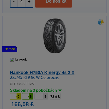
Do košíka
-
+
Darček
Hankook H750A Kinergy 4s 2 X
225/45 R19 96 W Celoročné
XL FR M+S 3PMSF
Skladom na 3 pobočkách
72 dB
C
B
B
166,08 €