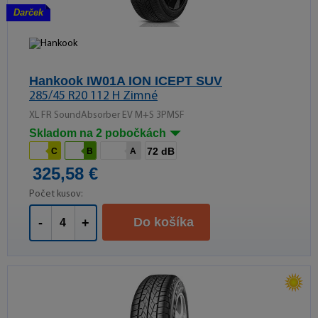
Darček
Hankook IW01A ION ICEPT SUV
285/45 R20 112 H Zimné
XL FR SoundAbsorber EV M+S 3PMSF
Skladom na 2 pobočkách
72 dB
C
B
A
325,58 €
Počet kusov:
Do košíka
-
+