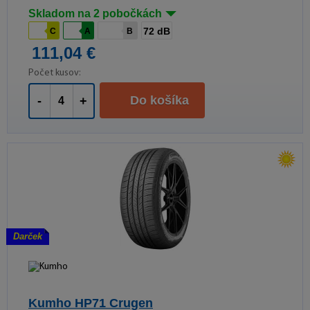
Skladom na 2 pobočkách
72 dB
C
A
B
111,04 €
Počet kusov:
Do košíka
-
+
Darček
Kumho HP71 Crugen