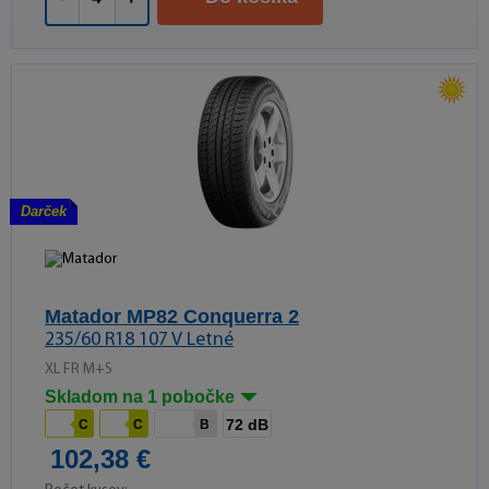
Darček
Matador MP82 Conquerra 2
235/60 R18 107 V Letné
XL FR M+S
Skladom na 1 pobočke
72 dB
C
C
B
102,38 €