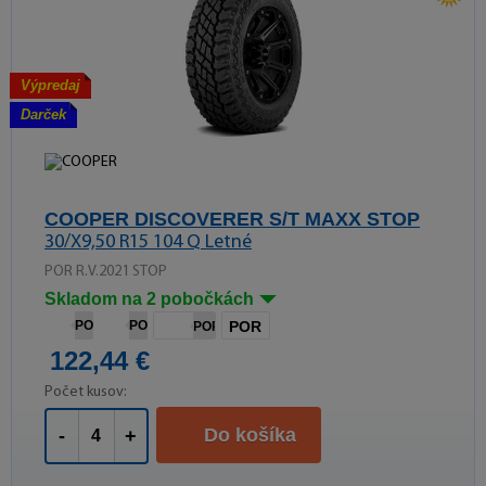
Výpredaj
Darček
COOPER DISCOVERER S/T MAXX STOP
30/X9,50 R15 104 Q Letné
POR R.V.2021 STOP
Skladom na 2 pobočkách
POR
POR
POR
POR
122,44 €
dB
Počet kusov:
Do košíka
-
+