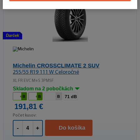
Darček
Michelin CROSSCLIMATE 2 SUV
255/55 R19 111 W Celoročné
XL FR EVC M+S 3PMSF
Skladom na 2 pobočkách
71 dB
B
B
B
191,81 €
Počet kusov:
Do košíka
-
+