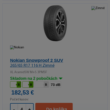
Nokian Snowproof 2 SUV
265/65 R17 116 H Zimné
XL AramidSW M+S 3PMSF
Skladom na 2 pobočkách
73 dB
B
B
B
182,53 €
Počet kusov:
Do košíka
-
+