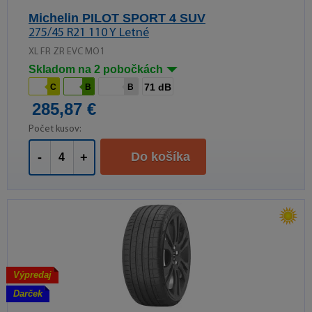
Michelin PILOT SPORT 4 SUV
275/45 R21 110 Y Letné
XL FR ZR EVC MO1
Skladom na 2 pobočkách
71 dB
C
B
B
285,87 €
Počet kusov:
Do košíka
-
+
Výpredaj
Darček