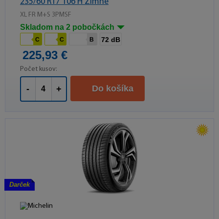
235/60 R17 106 H Zimné
XL FR M+S 3PMSF
Skladom na 2 pobočkách
72 dB
C
C
B
225,93 €
Počet kusov:
Do košíka
-
+
Darček