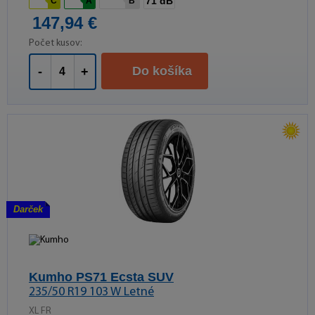
71 dB
C
A
B
147,94 €
Počet kusov:
Do košíka
-
+
Darček
Kumho PS71 Ecsta SUV
235/50 R19 103 W Letné
XL FR