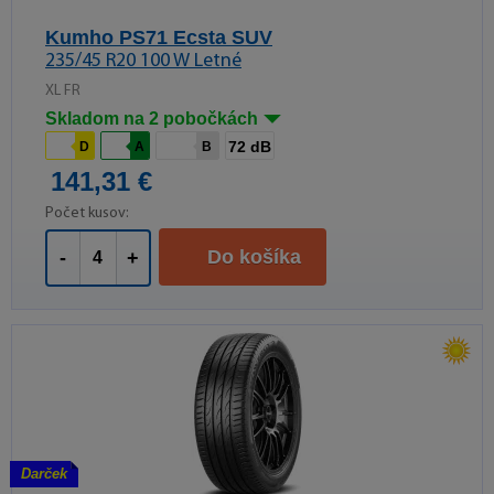
Kumho PS71 Ecsta SUV
235/45 R20 100 W Letné
XL FR
Skladom na 2 pobočkách
72 dB
D
A
B
141,31 €
Počet kusov:
Do košíka
-
+
Darček