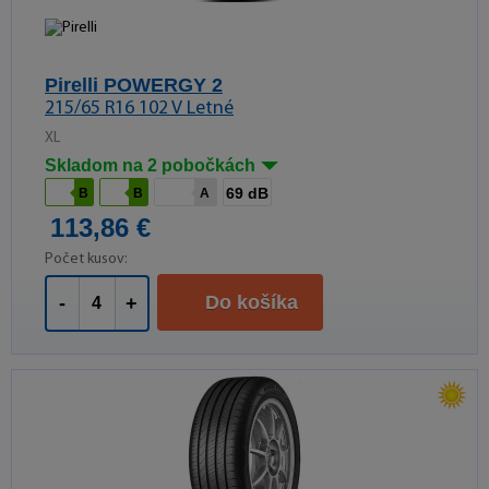
Pirelli POWERGY 2
215/65 R16 102 V Letné
XL
Skladom na 2 pobočkách
69 dB
B
B
A
113,86 €
Počet kusov:
Do košíka
-
+