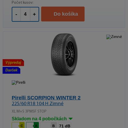
Počet kusov:
Do košíka
-
+
Výpredaj
Darček
Pirelli SCORPION WINTER 2
225/60 R18 104 H Zimné
XL M+S 3PMSF STOP
Skladom na 4 pobočkách
71 dB
C
A
B