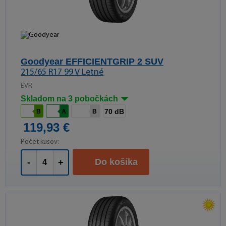
Goodyear EFFICIENTGRIP 2 SUV
215/65 R17 99 V Letné
EVR
Skladom na 3 pobočkách
70 dB
B
A
B
119,93 €
Počet kusov:
Do košíka
-
+