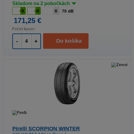
Skladom na 2 pobočkách
70 dB
B
B
B
171,25 €
Počet kusov:
Do košíka
-
+
Pirelli SCORPION WINTER