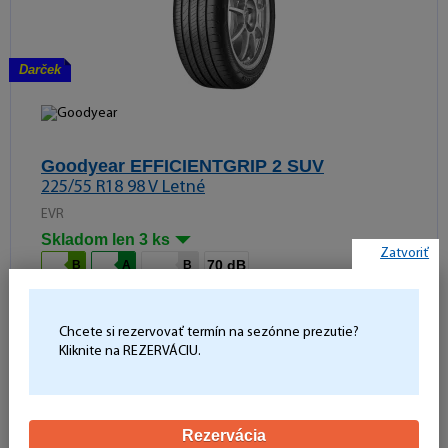
Darček
Goodyear EFFICIENTGRIP 2 SUV
225/55 R18 98 V Letné
EVR
Skladom len 3 ks
Zatvoriť
70 dB
B
A
B
135,27 €
Počet kusov:
Chcete si rezervovať termín na sezónne prezutie?
Kliknite na REZERVÁCIU.
Do košíka
-
+
Rezervácia