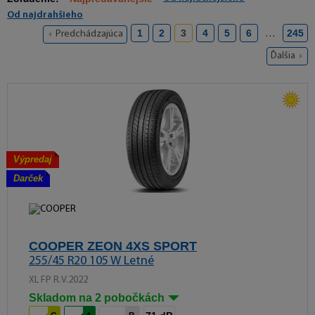
Od najdrahšieho
1
2
3
4
5
6
245
Predchádzajúca
…
Ďalšia
Výpredaj
Darček
COOPER ZEON 4XS SPORT
255/45 R20 105 W Letné
XL FP R.V.2022
Skladom na 2 pobočkách