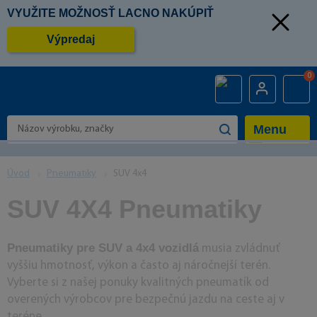
VYUŽITE MOŽNOSŤ LACNO NAKÚPIŤ
Výpredaj
0
Menu
Úvod
Pneumatiky
SUV 4x4
SUV 4X4 Pneumatiky
Pneumatiky pre SUV a 4x4 vozidlá
musia zvládnuť
vyššiu hmotnosť, výkon a často aj náročnejší terén.
Vyberte si z našej ponuky kvalitných pneumatík od
overených výrobcov pre bezpečnú jazdu na ceste aj v
teréne.