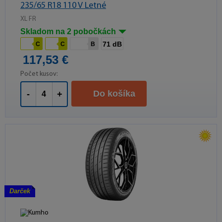
235/65 R18 110 V Letné
XL FR
Skladom na 2 pobočkách
71 dB
C
C
B
117,53 €
Počet kusov:
Do košíka
-
+
Darček