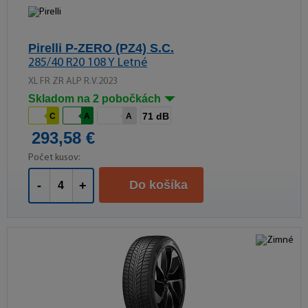
Pirelli P-ZERO (PZ4) S.C.
285/40 R20 108 Y Letné
XL FR ZR ALP R.V.2023
Skladom na 2 pobočkách
71 dB
C
A
A
293,58 €
Počet kusov:
Do košíka
-
+