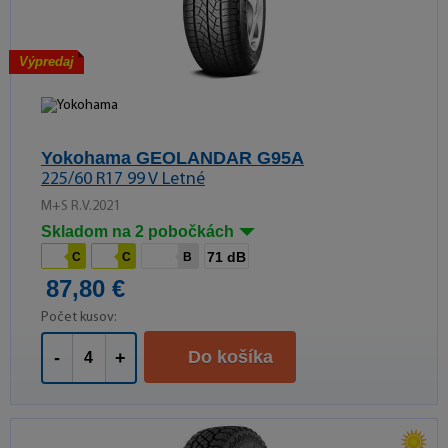
Výpredaj
Yokohama GEOLANDAR G95A
225/60 R17 99 V Letné
M+S R.V.2021
Skladom na 2 pobočkách
71 dB
C
C
B
87,80 €
Počet kusov:
Do košíka
-
+