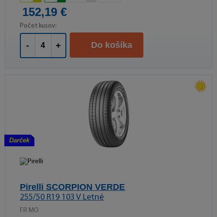
152,19 €
Počet kusov:
Do košíka
-
+
Darček
Pirelli SCORPION VERDE
255/50 R19 103 V Letné
FR MO