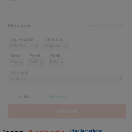
Filtrovanie
Zrušiť všetky filtre
Typ vozidla:
Obdobie:
Šírka:
Profil:
Ráfik:
Výrobca:
Skladom
Runflat
Filtrovať
Zoradenie:
Najpredávanejšie
Od najlacnejšieho