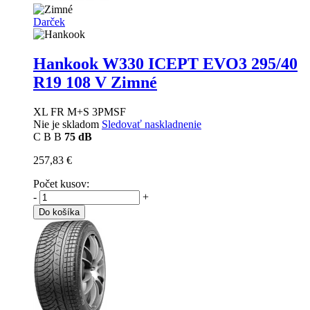
Darček
Hankook W330 ICEPT EVO3
295/40
R19 108 V Zimné
XL FR M+S 3PMSF
Nie je skladom
Sledovať naskladnenie
C
B
B
75 dB
257,83 €
Počet kusov:
-
+
Do košíka