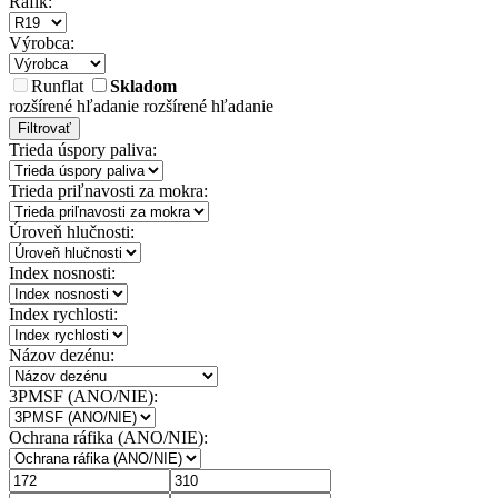
Ráfik:
Výrobca:
Runflat
Skladom
rozšírené hľadanie
rozšírené hľadanie
Filtrovať
Trieda úspory paliva:
Trieda priľnavosti za mokra:
Úroveň hlučnosti:
Index nosnosti:
Index rychlosti:
Názov dezénu:
3PMSF (ANO/NIE):
Ochrana ráfika (ANO/NIE):