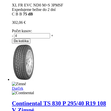
XL FR EVC ND0 M+S 3PMSF
Expedujeme bežne do 2 dní
C
B
B
75 dB
302,06 €
Počet kusov:
-
+
Do košíka
Darček
Continental TS 830 P
295/40 R19 108
V Zimné