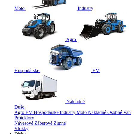
Moto
Industry
Agro
Hospodárske
EM
Nákladné
Duše
Agro
EM
Hospodarské
Industry
Moto
Nákladné
Osobné
Van
Protektory
Návesové
Záberové
Zimné
Vložky
Disky