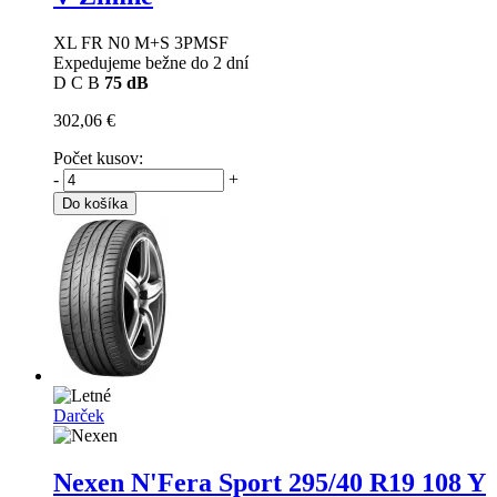
XL FR N0 M+S 3PMSF
Expedujeme bežne do 2 dní
D
C
B
75 dB
302,06 €
Počet kusov:
-
+
Do košíka
Darček
Nexen N'Fera Sport
295/40 R19 108 Y