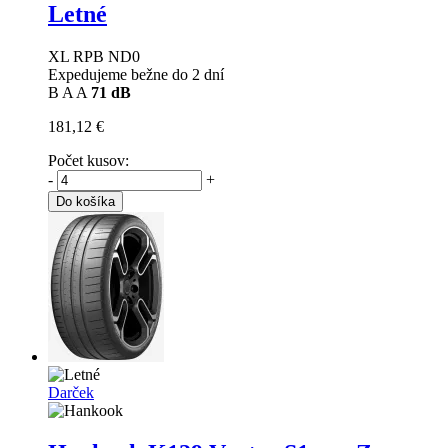
Letné
XL RPB ND0
Expedujeme bežne do 2 dní
B
A
A
71 dB
181,12 €
Počet kusov:
-
+
Do košíka
Darček