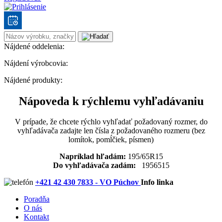
Nájdené oddelenia:
Nájdení výrobcovia:
Nájdené produkty:
Nápoveda k rýchlemu vyhľadávaniu
V prípade, že chcete rýchlo vyhľadať požadovaný rozmer, do
vyhľadávača zadajte len čísla z požadovaného rozmeru (bez
lomítok, pomĺčiek, písmen)
Napríklad hľadám:
195/65R15
Do vyhľadávača zadám:
1956515
+421 42 430 7833 - VO Púchov
Info linka
Poradňa
O nás
Kontakt