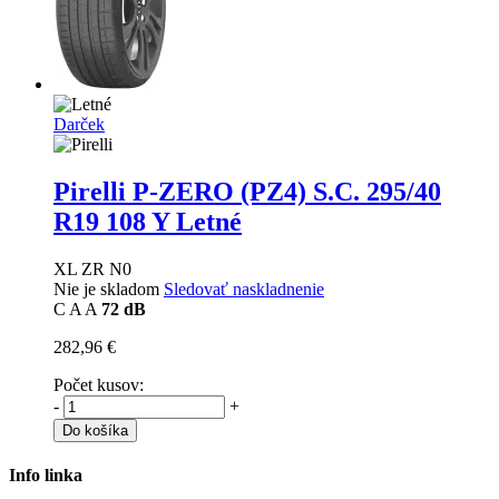
Darček
Pirelli P-ZERO (PZ4) S.C.
295/40
R19 108 Y Letné
XL ZR N0
Nie je skladom
Sledovať naskladnenie
C
A
A
72 dB
282,96 €
Počet kusov:
-
+
Do košíka
Info linka