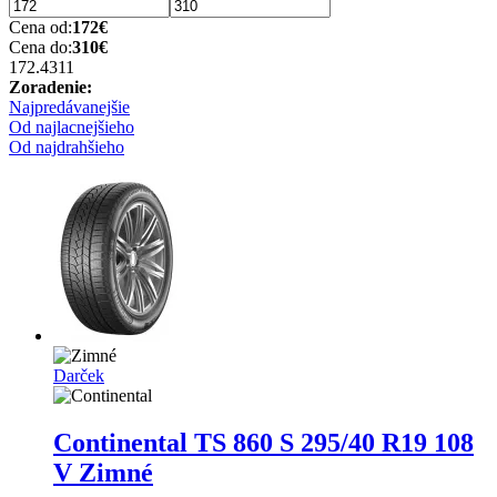
Cena od:
172
€
Cena do:
310
€
172.43
11
Zoradenie:
Najpredávanejšie
Od najlacnejšieho
Od najdrahšieho
Darček
Continental TS 860 S
295/40 R19 108
V Zimné