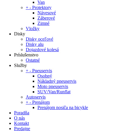
Van
+
-
Protektory
Návesové
Záberové
Zimné
Vložky
Disky
Disky oceľové
Disky alu
Dojazdové kolesá
Príslušenstvo
Ostatné
Služby
+
-
Pneuservis
Osobný
Nákladný pneuservis
Moto pneuservis
SUV/Van/Runflat
Autoservis
+
-
Prenájom
Prenájom nosiča na bicykle
Poradňa
O nás
Kontakt
Predajne