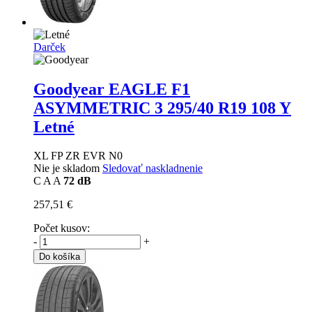
Darček
Goodyear EAGLE F1
ASYMMETRIC 3
295/40 R19 108 Y
Letné
XL FP ZR EVR N0
Nie je skladom
Sledovať naskladnenie
C
A
A
72 dB
257,51 €
Počet kusov:
-
+
Do košíka