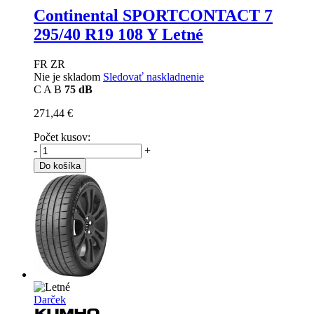
Continental SPORTCONTACT 7
295/40 R19 108 Y Letné
FR ZR
Nie je skladom
Sledovať naskladnenie
C
A
B
75 dB
271,44 €
Počet kusov:
-
+
Do košíka
Darček