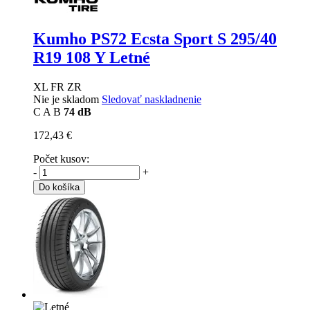
Kumho PS72 Ecsta Sport S
295/40
R19 108 Y Letné
XL FR ZR
Nie je skladom
Sledovať naskladnenie
C
A
B
74 dB
172,43 €
Počet kusov:
-
+
Do košíka