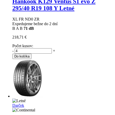
Hankook K129 Ventus S1 evo Z
295/40 R19 108 Y Letné
XL FR ND0 ZR
Expedujeme bežne do 2 dní
B
A
B
71 dB
218,71 €
Počet kusov:
-
+
Do košíka
Darček