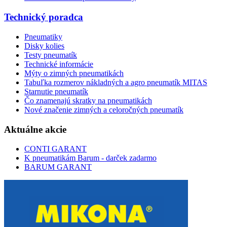
Technický poradca
Pneumatiky
Disky kolies
Testy pneumatík
Technické informácie
Mýty o zimných pneumatikách
Tabuľka rozmerov nákladných a agro pneumatík MITAS
Starnutie pneumatík
Čo znamenajú skratky na pneumatikách
Nové značenie zimných a celoročných pneumatík
Aktuálne akcie
CONTI GARANT
K pneumatikám Barum - darček zadarmo
BARUM GARANT