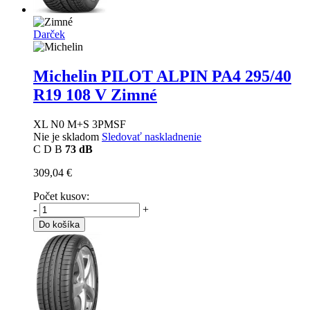
Darček
Michelin PILOT ALPIN PA4
295/40
R19 108 V Zimné
XL N0 M+S 3PMSF
Nie je skladom
Sledovať naskladnenie
C
D
B
73 dB
309,04 €
Počet kusov:
-
+
Do košíka