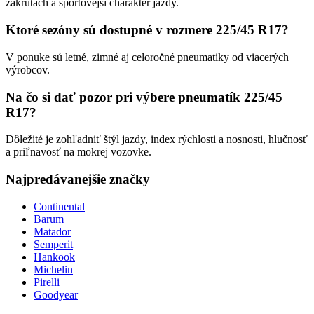
zákrutách a športovejší charakter jazdy.
Ktoré sezóny sú dostupné v rozmere 225/45 R17?
V ponuke sú letné, zimné aj celoročné pneumatiky od viacerých
výrobcov.
Na čo si dať pozor pri výbere pneumatík 225/45
R17?
Dôležité je zohľadniť štýl jazdy, index rýchlosti a nosnosti, hlučnosť
a priľnavosť na mokrej vozovke.
Najpredávanejšie značky
Continental
Barum
Matador
Semperit
Hankook
Michelin
Pirelli
Goodyear