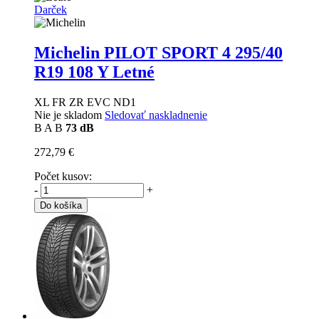
Darček
Michelin PILOT SPORT 4
295/40
R19 108 Y Letné
XL FR ZR EVC ND1
Nie je skladom
Sledovať naskladnenie
B
A
B
73 dB
272,79 €
Počet kusov:
-
+
Do košíka