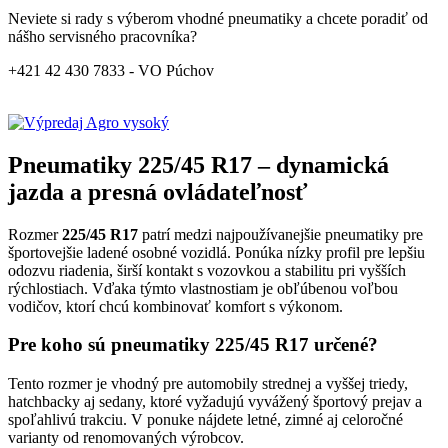
Neviete si rady s výberom vhodné pneumatiky a chcete poradiť od
nášho servisného pracovníka?
+421 42 430 7833 - VO Púchov
Pneumatiky 225/45 R17 – dynamická
jazda a presná ovládateľnosť
Rozmer
225/45 R17
patrí medzi najpoužívanejšie pneumatiky pre
športovejšie ladené osobné vozidlá. Ponúka nízky profil pre lepšiu
odozvu riadenia, širší kontakt s vozovkou a stabilitu pri vyšších
rýchlostiach. Vďaka týmto vlastnostiam je obľúbenou voľbou
vodičov, ktorí chcú kombinovať komfort s výkonom.
Pre koho sú pneumatiky 225/45 R17 určené?
Tento rozmer je vhodný pre automobily strednej a vyššej triedy,
hatchbacky aj sedany, ktoré vyžadujú vyvážený športový prejav a
spoľahlivú trakciu. V ponuke nájdete letné, zimné aj celoročné
varianty od renomovaných výrobcov.