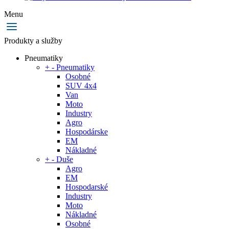
Menu
Produkty a služby
Pneumatiky
+
-
Pneumatiky
Osobné
SUV 4x4
Van
Moto
Industry
Agro
Hospodárske
EM
Nákladné
+
-
Duše
Agro
EM
Hospodarské
Industry
Moto
Nákladné
Osobné