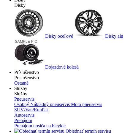
Disky
Disky oceľové
Disky alu
Dojazdové kolesá
Príslušenstvo
Príslušenstvo
Ostatné
Služby
Služby
Pneuservis
Osobný
Nákladný pneuservis
Moto pneuservis
SUV/Van/Runflat
Autoservis
Prenájom
Prenájom nosiča na bicykle
Objednať termín servisu