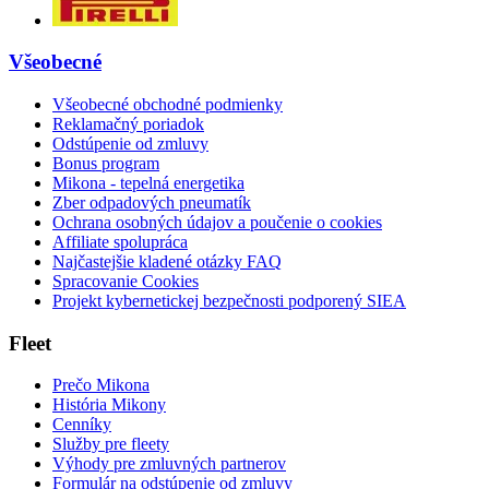
Všeobecné
Všeobecné obchodné podmienky
Reklamačný poriadok
Odstúpenie od zmluvy
Bonus program
Mikona - tepelná energetika
Zber odpadových pneumatík
Ochrana osobných údajov a poučenie o cookies
Affiliate spolupráca
Najčastejšie kladené otázky FAQ
Spracovanie Cookies
Projekt kybernetickej bezpečnosti podporený SIEA
Fleet
Prečo Mikona
História Mikony
Cenníky
Služby pre fleety
Výhody pre zmluvných partnerov
Formulár na odstúpenie od zmluvy