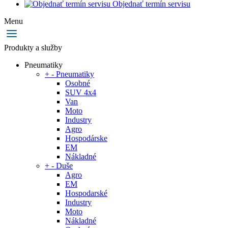
Objednať termín servisu
Menu
Produkty a služby
Pneumatiky
+
-
Pneumatiky
Osobné
SUV 4x4
Van
Moto
Industry
Agro
Hospodárske
EM
Nákladné
+
-
Duše
Agro
EM
Hospodarské
Industry
Moto
Nákladné