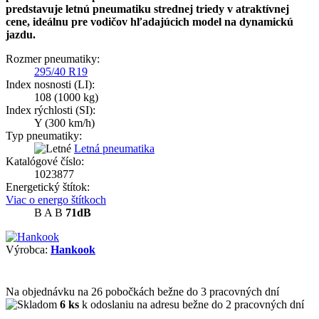
predstavuje letnú pneumatiku strednej triedy v atraktívnej
cene, ideálnu pre vodičov hľadajúcich model na dynamickú
jazdu.
Rozmer pneumatiky:
295/40 R19
Index nosnosti (LI):
108
(1000 kg)
Index rýchlosti (SI):
Y
(300 km/h)
Typ pneumatiky:
Letná pneumatika
Katalógové číslo:
1023877
Energetický štítok:
Viac o energo štítkoch
B
A
B
71dB
Výrobca:
Hankook
Na objednávku
na 26 pobočkách
bežne do 3 pracovných dní
6 ks
k odoslaniu na adresu bežne do 2 pracovných dní