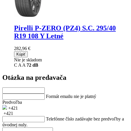
Pirelli P-ZERO (PZ4) S.C.
295/40
R19 108 Y Letné
282,96 €
Kúpiť
Nie je skladom
C
A
A
72 dB
Otázka na predavača
Formát emailu nie je platný
Predvoľba
+421
+421
Telefónne číslo zadávajte bez predvoľby a
úvodnej nuly.