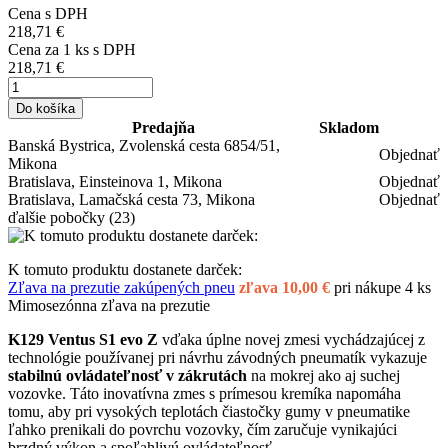
Cena s DPH
218,71 €
Cena za
1
ks s DPH
218,71 €
Do košíka
Predajňa
Skladom
Banská Bystrica, Zvolenská cesta 6854/51,
Objednať
Mikona
Bratislava, Einsteinova 1, Mikona
Objednať
Bratislava, Lamačská cesta 73, Mikona
Objednať
ďalšie pobočky
(23)
K tomuto produktu dostanete darček:
Zľava na prezutie zakúpených pneu
zľava 10,00 €
pri nákupe 4 ks
Mimosezónna zľava na prezutie
K129 Ventus S1 evo Z
vďaka úplne novej zmesi vychádzajúcej z
technológie používanej pri návrhu závodných pneumatík vykazuje
stabilnú ovládateľnosť v zákrutách
na mokrej ako aj suchej
vozovke. Táto inovatívna zmes s prímesou kremíka napomáha
tomu, aby pri vysokých teplotách čiastočky gumy v pneumatike
ľahko prenikali do povrchu vozovky, čím zaručuje vynikajúci
brzdný výkon a spoľahlivú ovládateľnosť.