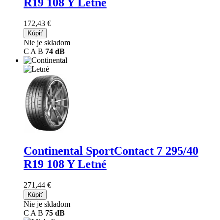
R19 108 Y Letné
172,43 €
Kúpiť
Nie je skladom
C
A
B
74 dB
Continental SportContact 7
295/40
R19 108 Y Letné
271,44 €
Kúpiť
Nie je skladom
C
A
B
75 dB