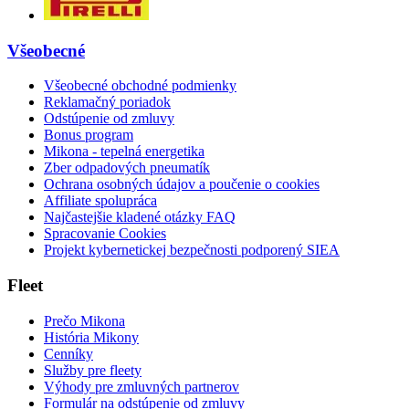
Všeobecné
Všeobecné obchodné podmienky
Reklamačný poriadok
Odstúpenie od zmluvy
Bonus program
Mikona - tepelná energetika
Zber odpadových pneumatík
Ochrana osobných údajov a poučenie o cookies
Affiliate spolupráca
Najčastejšie kladené otázky FAQ
Spracovanie Cookies
Projekt kybernetickej bezpečnosti podporený SIEA
Fleet
Prečo Mikona
História Mikony
Cenníky
Služby pre fleety
Výhody pre zmluvných partnerov
Formulár na odstúpenie od zmluvy