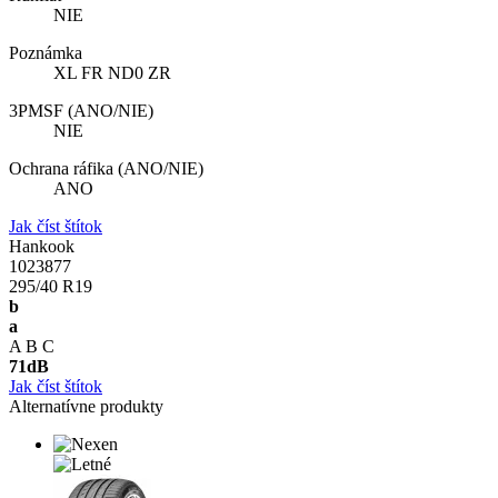
NIE
Poznámka
XL FR ND0 ZR
3PMSF (ANO/NIE)
NIE
Ochrana ráfika (ANO/NIE)
ANO
Jak číst štítok
Hankook
1023877
295/40 R19
b
a
A
B
C
71
dB
Jak číst štítok
Alternatívne produkty