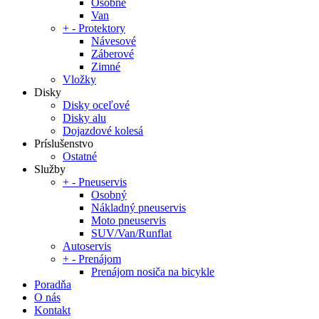
Osobné
Van
+
-
Protektory
Návesové
Záberové
Zimné
Vložky
Disky
Disky oceľové
Disky alu
Dojazdové kolesá
Príslušenstvo
Ostatné
Služby
+
-
Pneuservis
Osobný
Nákladný pneuservis
Moto pneuservis
SUV/Van/Runflat
Autoservis
+
-
Prenájom
Prenájom nosiča na bicykle
Poradňa
O nás
Kontakt