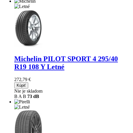
Michelin PILOT SPORT 4
295/40
R19 108 Y Letné
272,79 €
Kúpiť
Nie je skladom
B
A
B
73 dB