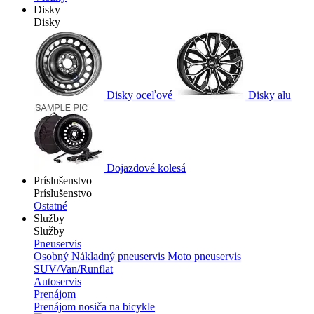
Disky
Disky
Disky oceľové
Disky alu
Dojazdové kolesá
Príslušenstvo
Príslušenstvo
Ostatné
Služby
Služby
Pneuservis
Osobný
Nákladný pneuservis
Moto pneuservis
SUV/Van/Runflat
Autoservis
Prenájom
Prenájom nosiča na bicykle