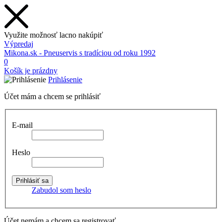
Využite možnosť lacno nakúpiť
Výpredaj
Mikona.sk - Pneuservis s tradíciou od roku 1992
0
Košík je prázdny
Prihlásenie
Účet mám a chcem se prihlásiť
E-mail
Heslo
Zabudol som heslo
Účet nemám a chcem sa registrovať