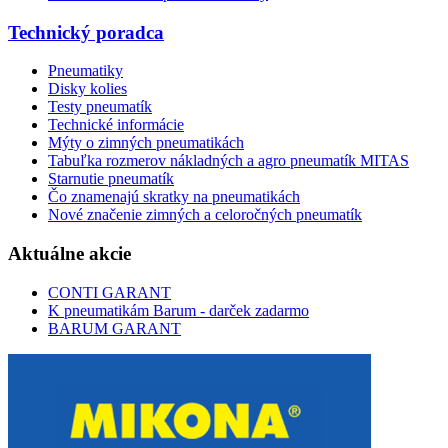
Technický poradca
Pneumatiky
Disky kolies
Testy pneumatík
Technické informácie
Mýty o zimných pneumatikách
Tabuľka rozmerov nákladných a agro pneumatík MITAS
Starnutie pneumatík
Čo znamenajú skratky na pneumatikách
Nové značenie zimných a celoročných pneumatík
Aktuálne akcie
CONTI GARANT
K pneumatikám Barum - darček zadarmo
BARUM GARANT