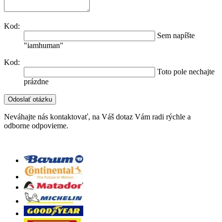
Kod:
Sem napíšte
"iamhuman"
Kod:
Toto pole nechajte
prázdne
Neváhajte nás kontaktovať, na Váš dotaz Vám radi rýchle a
odborne odpovieme.