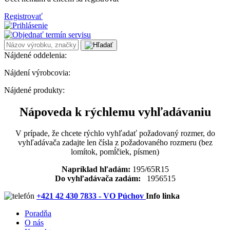
Registrovať
Nájdené oddelenia:
Nájdení výrobcovia:
Nájdené produkty:
Nápoveda k rýchlemu vyhľadávaniu
V prípade, že chcete rýchlo vyhľadať požadovaný rozmer, do
vyhľadávača zadajte len čísla z požadovaného rozmeru (bez
lomítok, pomĺčiek, písmen)
Napríklad hľadám:
195/65R15
Do vyhľadávača zadám:
1956515
+421 42 430 7833 - VO Púchov
Info linka
Poradňa
O nás