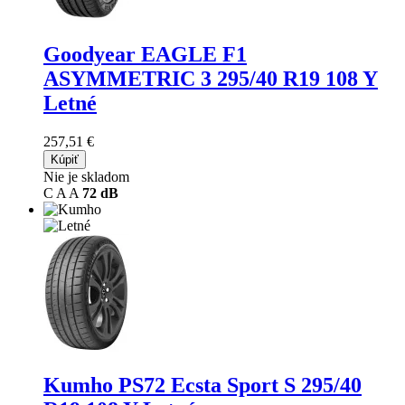
Goodyear EAGLE F1
ASYMMETRIC 3
295/40 R19 108 Y
Letné
257,51 €
Kúpiť
Nie je skladom
C
A
A
72 dB
Kumho PS72 Ecsta Sport S
295/40