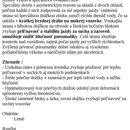
Špeciálny dezén s asymetrickým tvarom sa skladá z dvoch oblastí,
pričom každá z nich zodpovedá za iné aspekty jazdy: vnútorná
strana so špeciálnou drážkou zboku zaručí rýchlu drenáž vody, čo sa
odráža v
krátkej brzdnej dráhe na mokrej vozovke
. Vonkajšia
strana s hlbokou drážkou na obvode a širokým bočným blokom
zvyšuje
priľnavosť a stabilitu jazdy za sucha a zároveň
umožňuje znížiť hlučnosť pneumatiky
. Celá strana zlepšuje
kontrolu nad vozidlom, najmä počas jazdy pri vyšších rýchlostiach.
Zvýšená pevnosť pneumatiky dobre odoláva aj vysokému
počiatočnému výkonu a náročným silám pri akcelerácii.
Zhrnutie :
-
Unikátna zmes s prímesou kremíka zvyšuje pružnosť pre lepšiu
priľnavosť v suchých aj mokrých podmienkach
- Širšie priečne drážky v ramenách pre lepší odvod vody a nižšiu
hlučnosť
- Optimalizovaný tvar priečnych drážok odolný proti deformácii
spôsobenej vyššou hmotnosťou.
- Široké ramenné bloky a úzka; rovná drážka zvyšujú priľnavosť na
suchej vozovke
Obdobie
Letné
Runflat