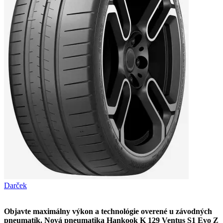
Darček
Objavte maximálny výkon a technológie overené u závodných
pneumatík. Nová pneumatika Hankook K 129 Ventus S1 Evo Z