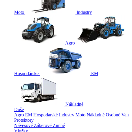
Moto
Industry
Agro
Hospodárske
EM
Nákladné
Duše
Agro
EM
Hospodarské
Industry
Moto
Nákladné
Osobné
Van
Protektory
Návesové
Záberové
Zimné
Vložky