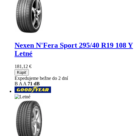
Nexen N'Fera Sport
295/40 R19 108 Y
Letné
181,12 €
Kúpiť
Expedujeme bežne do 2 dní
B
A
A
71 dB