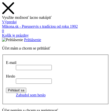
Využite možnosť lacno nakúpiť
Výpredaj
Mikona.sk - Pneuservis s tradíciou od roku 1992
0
Košík je prázdny
Prihlásenie
Účet mám a chcem se prihlásiť
E-mail
Heslo
Zabudol som heslo
Účet nemám a chcem sa registrovať