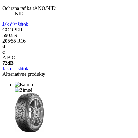
Ochrana ráfika (ANO/NIE)
NIE
Jak číst štítok
COOPER
590289
205/55 R16
d
c
A
B
C
72
dB
Jak číst štítok
Alternatívne produkty