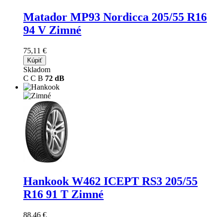
Matador MP93 Nordicca
205/55 R16
94 V Zimné
75,11 €
Kúpiť
Skladom
C
C
B
72 dB
Hankook W462 ICEPT RS3
205/55
R16 91 T Zimné
88,46 €