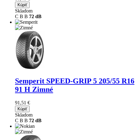
Kúpiť
Skladom
C
B
B
72 dB
Semperit SPEED-GRIP 5
205/55 R16
91 H Zimné
91,51 €
Kúpiť
Skladom
C
B
B
72 dB