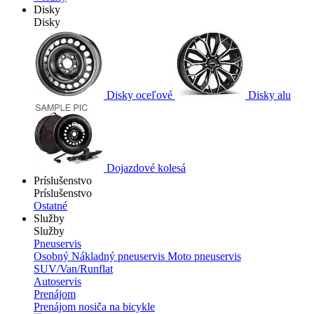
Disky
Disky
Disky oceľové
Disky alu
Dojazdové kolesá
Príslušenstvo
Príslušenstvo
Ostatné
Služby
Služby
Pneuservis
Osobný
Nákladný pneuservis
Moto pneuservis
SUV/Van/Runflat
Autoservis
Prenájom
Prenájom nosiča na bicykle