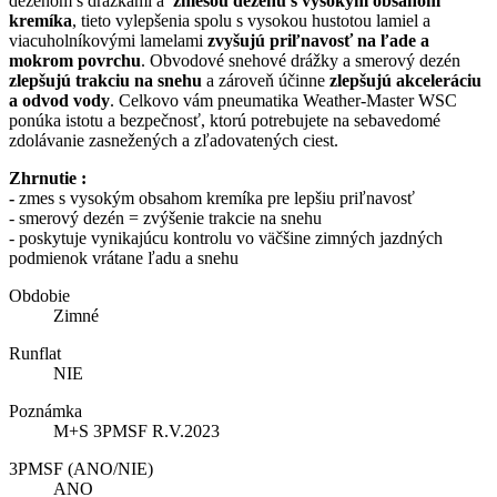
dezénom s drážkami a
zmesou dezénu s vysokým obsahom
kremíka
, tieto vylepšenia spolu s vysokou hustotou lamiel a
viacuholníkovými lamelami
zvyšujú priľnavosť na ľade a
mokrom povrchu
. Obvodové snehové drážky a smerový dezén
zlepšujú trakciu na snehu
a zároveň účinne
zlepšujú akceleráciu
a odvod vody
. Celkovo vám pneumatika Weather-Master WSC
ponúka istotu a bezpečnosť, ktorú potrebujete na sebavedomé
zdolávanie zasnežených a zľadovatených ciest.
Zhrnutie :
-
zmes s vysokým obsahom kremíka pre lepšiu priľnavosť
- smerový dezén = zvýšenie trakcie na snehu
- poskytuje vynikajúcu kontrolu vo väčšine zimných jazdných
podmienok vrátane ľadu a snehu
Obdobie
Zimné
Runflat
NIE
Poznámka
M+S 3PMSF R.V.2023
3PMSF (ANO/NIE)
ANO