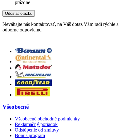
prázdne
Neváhajte nás kontaktovať, na Váš dotaz Vám radi rýchle a
odborne odpovieme.
Všeobecné
Všeobecné obchodné podmienky
Reklamačný poriadok
Odstúpenie od zmluvy
Bonus program