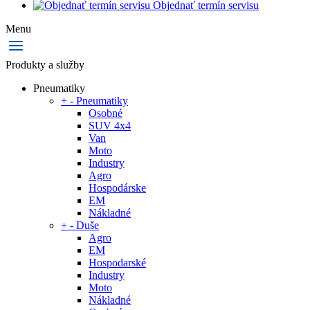
Objednať termín servisu
Menu
Produkty a služby
Pneumatiky
+
-
Pneumatiky
Osobné
SUV 4x4
Van
Moto
Industry
Agro
Hospodárske
EM
Nákladné
+
-
Duše
Agro
EM
Hospodarské
Industry
Moto
Nákladné