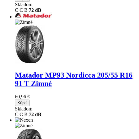
Skladom
C
C
B
72 dB
Matador MP93 Nordicca
205/55 R16
91 T Zimné
60,96 €
Kúpiť
Skladom
C
C
B
72 dB