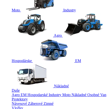
Moto
Industry
Agro
Hospodárske
EM
Nákladné
Duše
Agro
EM
Hospodarské
Industry
Moto
Nákladné
Osobné
Van
Protektory
Návesové
Záberové
Zimné
Vložky