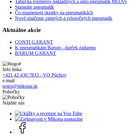
Tabuľka rozmerov nákladných a agro pneumatík MITAS
Starnutie pneumatík
Čo znamenajú skratky na pneumatikách
Nové značenie zimných a celoročných pneumatík
Aktuálne akcie
CONTI GARANT
K pneumatikám Barum - darček zadarmo
BARUM GARANT
Info linka
+421 42 430 7833 - VO Púchov
e-mail
notes@mikona.sk
Pobočky
Nájdite nás