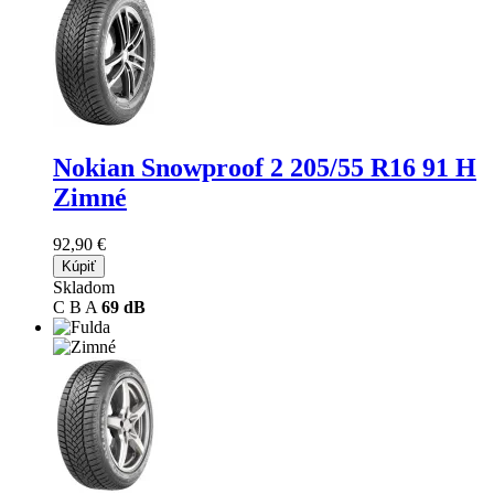
Nokian Snowproof 2
205/55 R16 91 H
Zimné
92,90 €
Kúpiť
Skladom
C
B
A
69 dB