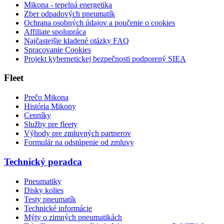
Mikona - tepelná energetika
Zber odpadových pneumatík
Ochrana osobných údajov a poučenie o cookies
Affiliate spolupráca
Najčastejšie kladené otázky FAQ
Spracovanie Cookies
Projekt kybernetickej bezpečnosti podporený SIEA
Fleet
Prečo Mikona
História Mikony
Cenníky
Služby pre fleety
Výhody pre zmluvných partnerov
Formulár na odstúpenie od zmluvy
Technický poradca
Pneumatiky
Disky kolies
Testy pneumatík
Technické informácie
Mýty o zimných pneumatikách