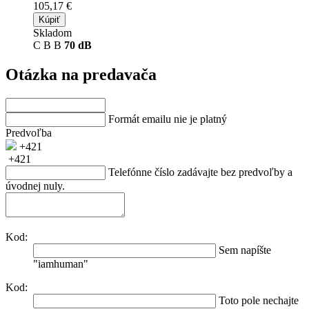
105,17 €
Kúpiť
Skladom
C
B
B
70 dB
Otázka na predavača
Formát emailu nie je platný
Predvoľba
+421
+421
Telefónne číslo zadávajte bez predvoľby a
úvodnej nuly.
Kod:
Sem napíšte
"iamhuman"
Kod:
Toto pole nechajte