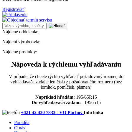
Registrovať
Nájdené oddelenia:
Nájdení výrobcovia:
Nájdené produkty:
Nápoveda k rýchlemu vyhľadávaniu
V prípade, že chcete rýchlo vyhľadať požadovaný rozmer, do
vyhľadávača zadajte len čísla z požadovaného rozmeru (bez
lomítok, pomĺčiek, písmen)
Napríklad hľadám:
195/65R15
Do vyhľadávača zadám:
1956515
+421 42 430 7833 - VO Púchov
Info linka
Poradňa
O nás