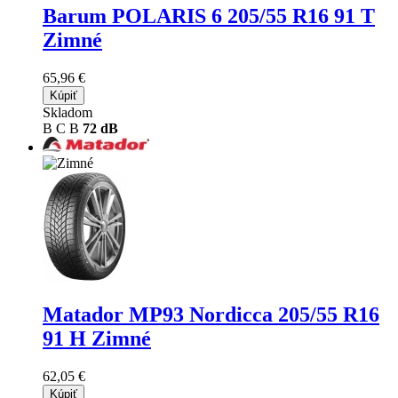
Barum POLARIS 6
205/55 R16 91 T
Zimné
65,96 €
Kúpiť
Skladom
B
C
B
72 dB
Matador MP93 Nordicca
205/55 R16
91 H Zimné
62,05 €
Kúpiť