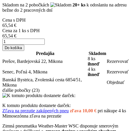
Skladom
na 2 pobočkách
20+ ks
k odoslaniu na adresu
bežne do 2 pracovných dní
Cena s DPH
65,54 €
Cena za
1
ks s DPH
65,54 €
Do košíka
Predajňa
Skladom
8 ks
Prešov, Bardejovská 22, Mikona
Rezervovať
ihneď
4 ks
Senec, Poľná 4, Mikona
Rezervovať
ihneď
Banská Bystrica, Zvolenská cesta 6854/51,
Objednať
Mikona
ďalšie pobočky
(23)
K tomuto produktu dostanete darček:
Zľava na prezutie zakúpených pneu
zľava 10,00 €
pri nákupe 4 ks
Mimosezónna zľava na prezutie
Zimná pneumatika Weather-Master WSC disponuje smerovým