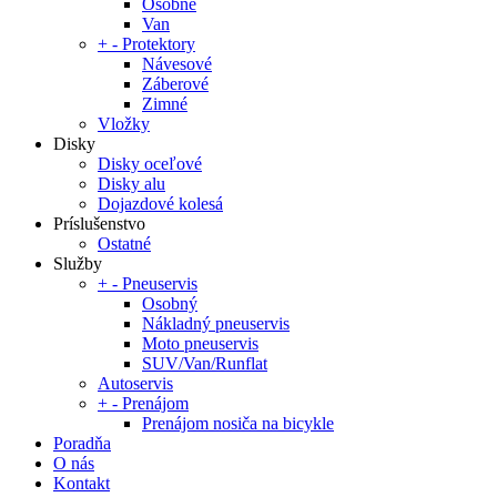
Osobné
Van
+
-
Protektory
Návesové
Záberové
Zimné
Vložky
Disky
Disky oceľové
Disky alu
Dojazdové kolesá
Príslušenstvo
Ostatné
Služby
+
-
Pneuservis
Osobný
Nákladný pneuservis
Moto pneuservis
SUV/Van/Runflat
Autoservis
+
-
Prenájom
Prenájom nosiča na bicykle
Poradňa
O nás
Kontakt