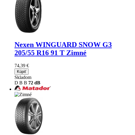
Nexen WINGUARD SNOW G3
205/55 R16 91 T Zimné
74,39 €
Kúpiť
Skladom
D
B
B
72 dB