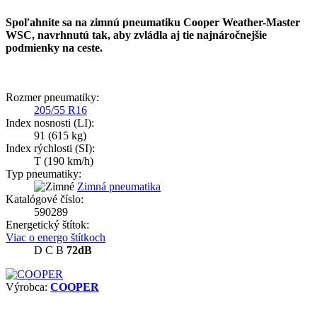
Spoľahnite sa na zimnú pneumatiku Cooper Weather-Master
WSC, navrhnutú tak, aby zvládla aj tie najnáročnejšie
podmienky na ceste.
Rozmer pneumatiky:
205/55 R16
Index nosnosti (LI):
91
(615 kg)
Index rýchlosti (SI):
T
(190 km/h)
Typ pneumatiky:
Zimná pneumatika
Katalógové číslo:
590289
Energetický štítok:
Viac o energo štítkoch
D
C
B
72dB
Výrobca:
COOPER