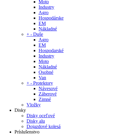
Moto
Industry
Agro
Hospodárske
EM
Nákladné
+
-
Duše
Agro
EM
Hospodarské
Industry
Moto
Nákladné
Osobné
Van
+
-
Protektory
Návesové
Záberové
Zimné
Vložky
Disky
Disky oceľové
Disky alu
Dojazdové kolesá
Príslušenstvo