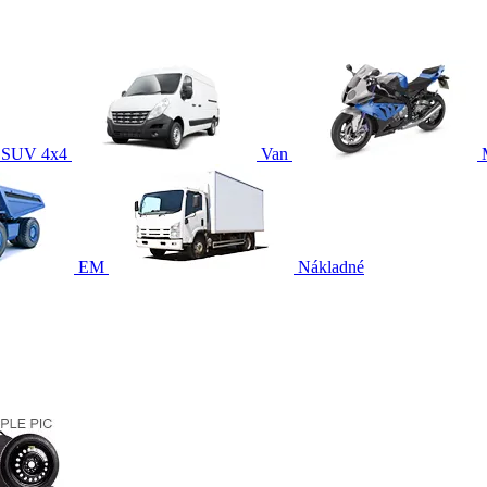
SUV 4x4
Van
EM
Nákladné