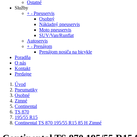
Ostatné
Služby
+
-
Pneuservis
Osobný
Nákladný pneuservis
Moto pneuservis
SUV/Van/Runflat
Autoservis
+
-
Prenájom
Prenájom nosiča na bicykle
Poradňa
O nás
Kontakt
Predajne
Úvod
Pneumatiky
Osobné
Zimné
Continental
TS 870
195/55 R15
Continental TS 870 195/55 R15 85 H Zimné