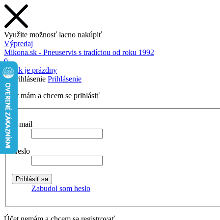
Využite možnosť lacno nakúpiť
Výpredaj
Mikona.sk - Pneuservis s tradíciou od roku 1992
0
Košík je prázdny
Prihlásenie
Účet mám a chcem se prihlásiť
E-mail
Heslo
Zabudol som heslo
Účet nemám a chcem sa registrovať