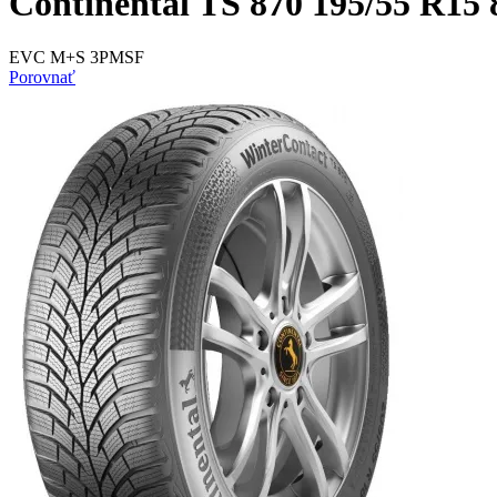
Continental TS 870 195/55 R15
EVC M+S 3PMSF
Porovnať