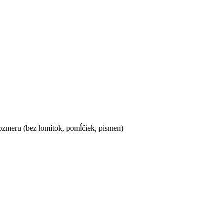
ozmeru (bez lomítok, pomĺčiek, písmen)