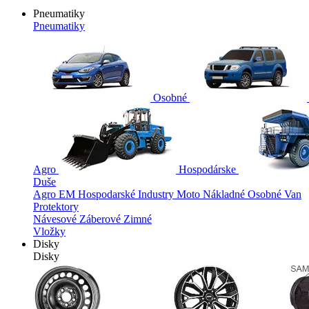
Pneumatiky
Pneumatiky
Osobné
Agro
Hospodárske
Duše
Agro
EM
Hospodarské
Industry
Moto
Nákladné
Osobné
Van
Protektory
Návesové
Záberové
Zimné
Vložky
Disky
Disky