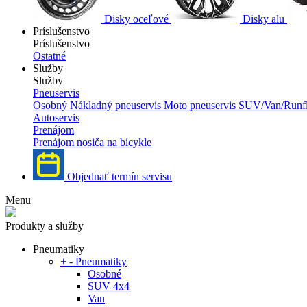
Disky oceľové
Disky alu
Príslušenstvo
Príslušenstvo
Ostatné
Služby
Služby
Pneuservis
Osobný
Nákladný pneuservis
Moto pneuservis
SUV/Van/Runfl
Autoservis
Prenájom
Prenájom nosiča na bicykle
Objednať termín servisu
Menu
Produkty a služby
Pneumatiky
+
-
Pneumatiky
Osobné
SUV 4x4
Van