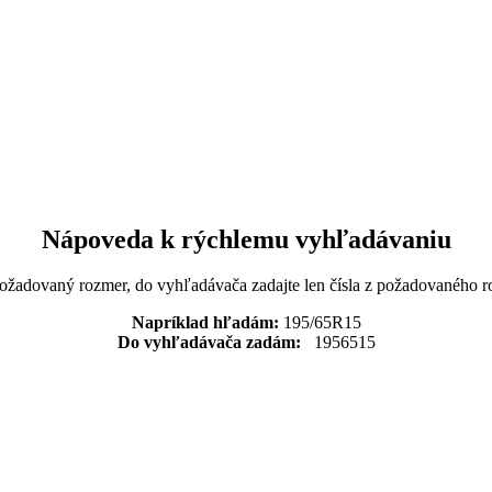
Nápoveda k rýchlemu vyhľadávaniu
požadovaný rozmer, do vyhľadávača zadajte len čísla z požadovaného r
Napríklad hľadám:
195/65R15
Do vyhľadávača zadám:
1956515