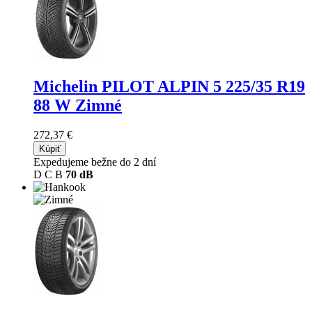
Michelin PILOT ALPIN 5
225/35 R19
88 W Zimné
272,37 €
Kúpiť
Expedujeme bežne do 2 dní
D
C
B
70 dB