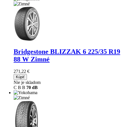
Bridgestone BLIZZAK 6
225/35 R19
88 W Zimné
271,22 €
Kúpiť
Nie je skladom
C
B
B
70 dB