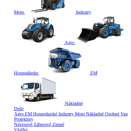
Moto
Industry
Agro
Hospodárske
EM
Nákladné
Duše
Agro
EM
Hospodarské
Industry
Moto
Nákladné
Osobné
Van
Protektory
Návesové
Záberové
Zimné
Vložky