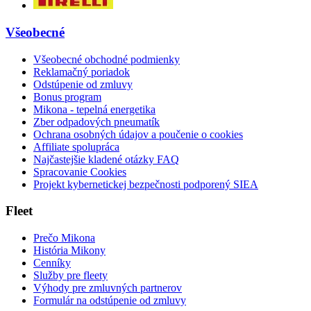
Všeobecné
Všeobecné obchodné podmienky
Reklamačný poriadok
Odstúpenie od zmluvy
Bonus program
Mikona - tepelná energetika
Zber odpadových pneumatík
Ochrana osobných údajov a poučenie o cookies
Affiliate spolupráca
Najčastejšie kladené otázky FAQ
Spracovanie Cookies
Projekt kybernetickej bezpečnosti podporený SIEA
Fleet
Prečo Mikona
História Mikony
Cenníky
Služby pre fleety
Výhody pre zmluvných partnerov
Formulár na odstúpenie od zmluvy