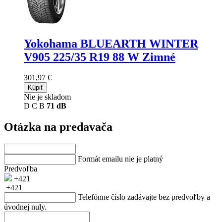
Yokohama BLUEARTH WINTER
V905
225/35 R19 88 W Zimné
301,97 €
Kúpiť
Nie je skladom
D
C
B
71 dB
Otázka na predavača
Formát emailu nie je platný
Predvoľba
+421
+421
Telefónne číslo zadávajte bez predvoľby a
úvodnej nuly.