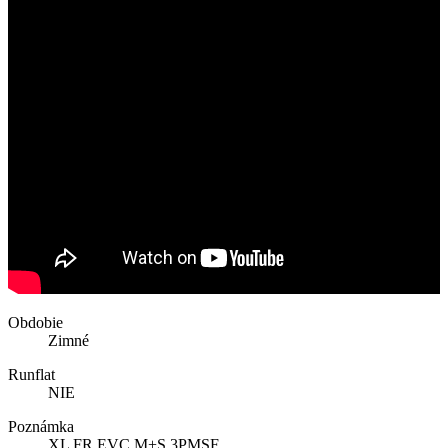
Obdobie
Zimné
Runflat
NIE
Poznámka
XL FR EVC M+S 3PMSF