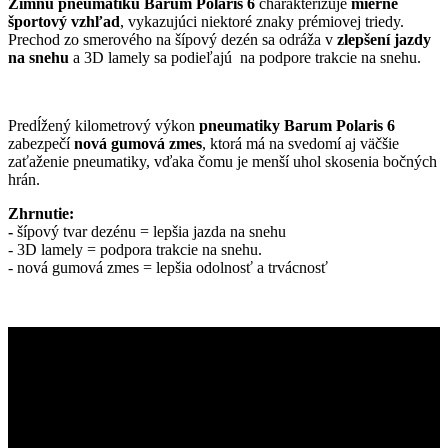
Zimnú pneumatiku Barum Polaris 6
charakterizuje
mierne
športový vzhľad
, vykazujúci niektoré znaky prémiovej triedy.
Prechod zo smerového na šípový dezén sa odráža v
zlepšení jazdy
na snehu
a 3D lamely sa podieľajú na podpore trakcie na snehu.
Predĺžený kilometrový výkon
pneumatiky Barum Polaris 6
zabezpečí
nová gumová zmes
, ktorá má na svedomí aj väčšie
zaťaženie pneumatiky, vďaka čomu je menší uhol skosenia bočných
hrán.
Zhrnutie:
-
šípový tvar dezénu = lepšia jazda na snehu
- 3D lamely = podpora trakcie na snehu.
- nová gumová zmes = lepšia odolnosť a trvácnosť