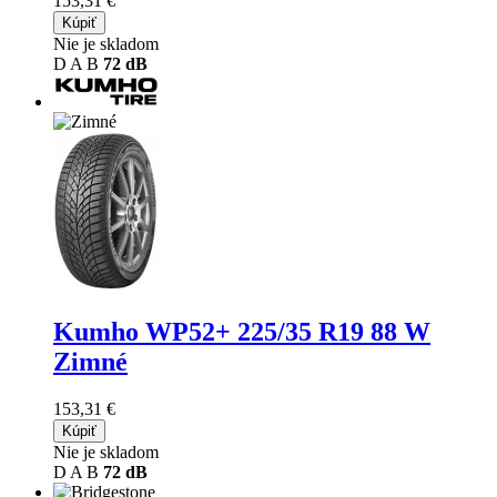
153,31 €
Kúpiť
Nie je skladom
D
A
B
72 dB
Kumho WP52+
225/35 R19 88 W
Zimné
153,31 €
Kúpiť
Nie je skladom
D
A
B
72 dB