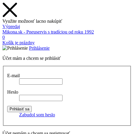
Využite možnosť lacno nakúpiť
Výpredaj
Mikona.sk - Pneuservis s tradíciou od roku 1992
0
Košík je prázdny
Prihlásenie
Účet mám a chcem se prihlásiť
E-mail
Heslo
Zabudol som heslo
Účet nemám a chcem sa registrovať