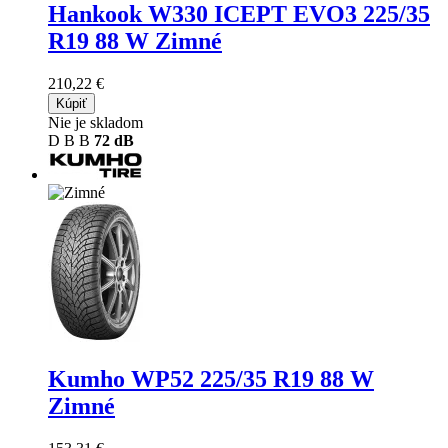
Hankook W330 ICEPT EVO3
225/35
R19 88 W Zimné
210,22 €
Kúpiť
Nie je skladom
D
B
B
72 dB
Kumho WP52
225/35 R19 88 W
Zimné