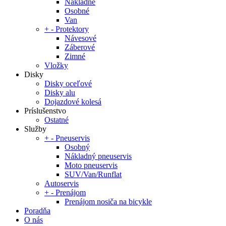
Nákladné
Osobné
Van
+
-
Protektory
Návesové
Záberové
Zimné
Vložky
Disky
Disky oceľové
Disky alu
Dojazdové kolesá
Príslušenstvo
Ostatné
Služby
+
-
Pneuservis
Osobný
Nákladný pneuservis
Moto pneuservis
SUV/Van/Runflat
Autoservis
+
-
Prenájom
Prenájom nosiča na bicykle
Poradňa
O nás