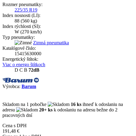
Rozmer pneumatiky:
225/35 R19
Index nosnosti (LI):
88
(560 kg)
Index rýchlosti (SI):
W
(270 km/h)
Typ pneumatiky:
Zimná pneumatika
Katalógové číslo:
15415630000
Energetický štítok:
Viac o energo štítkoch
D
C
B
72dB
Výrobca:
Barum
Skladom
na 1 pobočke
16 ks
ihneď k odoslaniu na
adresu
20+ ks
k odoslaniu na adresu bežne do 2
pracovných dní
Cena s DPH
191,48 €