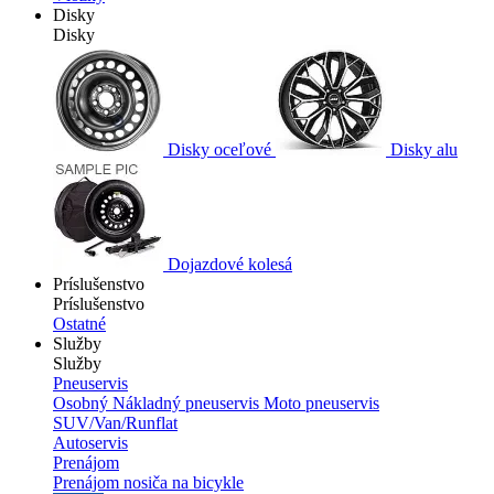
Disky
Disky
Disky oceľové
Disky alu
Dojazdové kolesá
Príslušenstvo
Príslušenstvo
Ostatné
Služby
Služby
Pneuservis
Osobný
Nákladný pneuservis
Moto pneuservis
SUV/Van/Runflat
Autoservis
Prenájom
Prenájom nosiča na bicykle