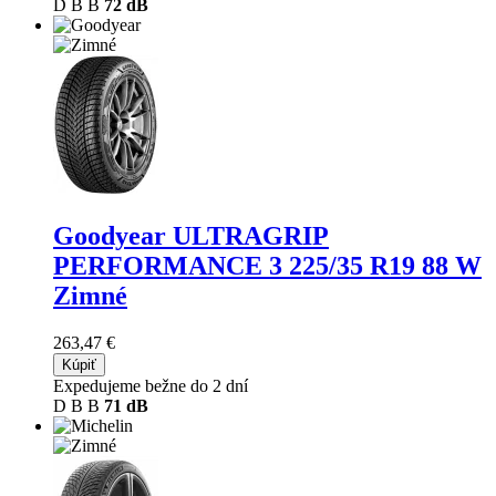
D
B
B
72 dB
Goodyear ULTRAGRIP
PERFORMANCE 3
225/35 R19 88 W
Zimné
263,47 €
Kúpiť
Expedujeme bežne do 2 dní
D
B
B
71 dB