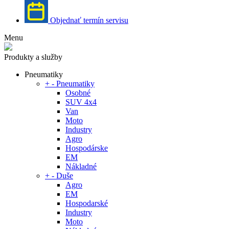
Objednať termín servisu
Menu
Produkty a služby
Pneumatiky
+
-
Pneumatiky
Osobné
SUV 4x4
Van
Moto
Industry
Agro
Hospodárske
EM
Nákladné
+
-
Duše
Agro
EM
Hospodarské
Industry
Moto