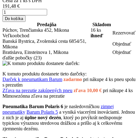
Cena za
1
ks s DPH
191,48 €
Do košíka
Predajňa
Skladom
Púchov, Trenčianska 452, Mikona
16 ks
Rezervovať
Veľkoobchod
ihneď
Banská Bystrica, Zvolenská cesta 6854/51,
Objednať
Mikona
Bratislava, Einsteinova 1, Mikona
Objednať
ďalšie pobočky
(23)
K tomuto produktu dostanete tieto darčeky:
Darček k pneumatikam Barum
zadarmo
pri nákupe 4 ks pneu spolu
s prezutím
Zľava na prezutie zakúpených pneu
zľava 10,00 €
pri nákupe 4 ks
Mimosezónna zľava na prezutie
Pneumatika Barum Polaris 6
je nasledovníčkou
zimnej
pneumatiky
Barum Polaris 5
a vyniká viacerými inováciami. Jednou
z nich je aj
úplne nový dezén
, ktorý po prvýkrát nedisponuje
typickou výraznou stredovou drážkou a prišlo aj k celkovému
zjemneniu dezénu.