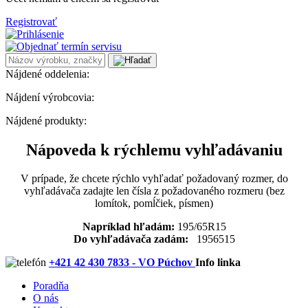
Registrovať
Nájdené oddelenia:
Nájdení výrobcovia:
Nájdené produkty:
Nápoveda k rýchlemu vyhľadávaniu
V prípade, že chcete rýchlo vyhľadať požadovaný rozmer, do
vyhľadávača zadajte len čísla z požadovaného rozmeru (bez
lomítok, pomĺčiek, písmen)
Napríklad hľadám:
195/65R15
Do vyhľadávača zadám:
1956515
+421 42 430 7833 - VO Púchov
Info linka
Poradňa
O nás