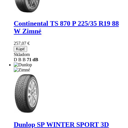
Continental TS 870 P
225/35 R19 88
W Zimné
257,07 €
Kúpiť
Skladom
D
B
B
71 dB
Dunlop SP WINTER SPORT 3D