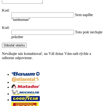
Kod:
Sem napíšte
"iamhuman"
Kod:
Toto pole nechajte
prázdne
Neváhajte nás kontaktovať, na Váš dotaz Vám radi rýchle a
odborne odpovieme.