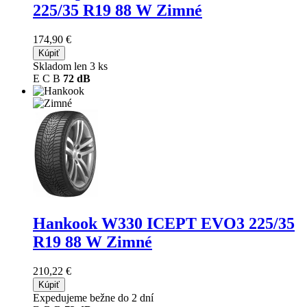
225/35 R19 88 W Zimné
174,90 €
Kúpiť
Skladom len 3 ks
E
C
B
72 dB
Hankook W330 ICEPT EVO3
225/35
R19 88 W Zimné
210,22 €
Kúpiť
Expedujeme bežne do 2 dní