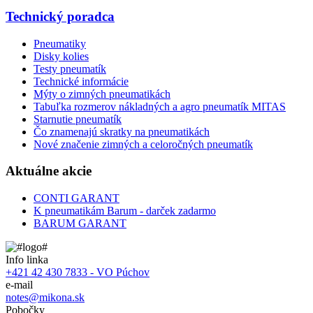
Technický poradca
Pneumatiky
Disky kolies
Testy pneumatík
Technické informácie
Mýty o zimných pneumatikách
Tabuľka rozmerov nákladných a agro pneumatík MITAS
Starnutie pneumatík
Čo znamenajú skratky na pneumatikách
Nové značenie zimných a celoročných pneumatík
Aktuálne akcie
CONTI GARANT
K pneumatikám Barum - darček zadarmo
BARUM GARANT
Info linka
+421 42 430 7833 - VO Púchov
e-mail
notes@mikona.sk
Pobočky