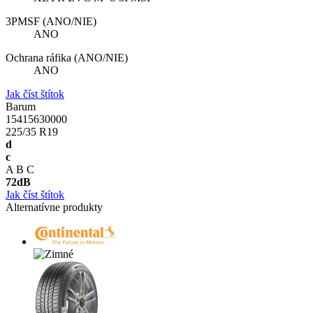
3PMSF (ANO/NIE)
ANO
Ochrana ráfika (ANO/NIE)
ANO
Jak číst štítok
Barum
15415630000
225/35 R19
d
c
A
B
C
72
dB
Jak číst štítok
Alternatívne produkty