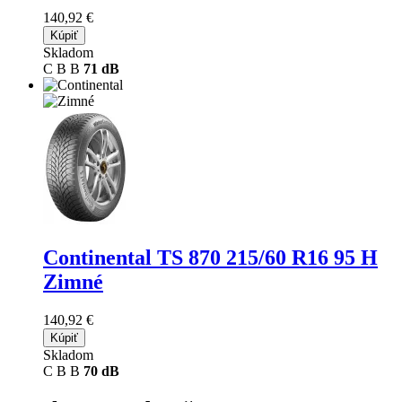
140,92 €
Kúpiť
Skladom
C
B
B
71 dB
Continental TS 870
215/60 R16 95 H
Zimné
140,92 €
Kúpiť
Skladom
C
B
B
70 dB