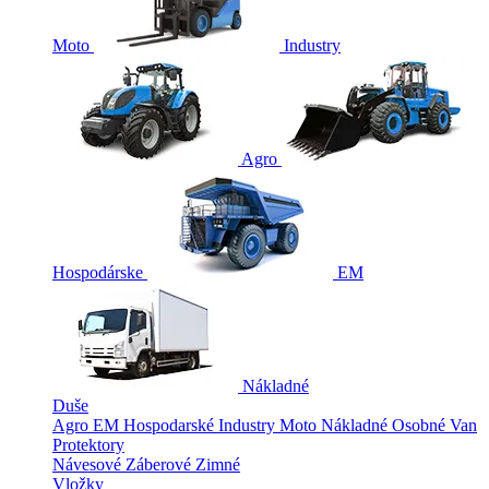
Moto
Industry
Agro
Hospodárske
EM
Nákladné
Duše
Agro
EM
Hospodarské
Industry
Moto
Nákladné
Osobné
Van
Protektory
Návesové
Záberové
Zimné
Vložky