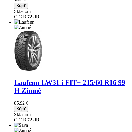
Kúpiť
Skladom
C
C
B
72 dB
Laufenn LW31 i FIT+
215/60 R16 99
H Zimné
85,92 €
Kúpiť
Skladom
C
C
B
72 dB