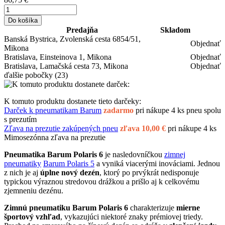
Do košíka
Predajňa
Skladom
Banská Bystrica, Zvolenská cesta 6854/51,
Objednať
Mikona
Bratislava, Einsteinova 1, Mikona
Objednať
Bratislava, Lamačská cesta 73, Mikona
Objednať
ďalšie pobočky
(23)
K tomuto produktu dostanete tieto darčeky:
Darček k pneumatikam Barum
zadarmo
pri nákupe 4 ks pneu spolu
s prezutím
Zľava na prezutie zakúpených pneu
zľava 10,00 €
pri nákupe 4 ks
Mimosezónna zľava na prezutie
Pneumatika Barum Polaris 6
je nasledovníčkou
zimnej
pneumatiky
Barum Polaris 5
a vyniká viacerými inováciami. Jednou
z nich je aj
úplne nový dezén
, ktorý po prvýkrát nedisponuje
typickou výraznou stredovou drážkou a prišlo aj k celkovému
zjemneniu dezénu.
Zimnú pneumatiku Barum Polaris 6
charakterizuje
mierne
športový vzhľad
, vykazujúci niektoré znaky prémiovej triedy.