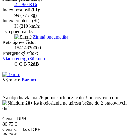
215/60 R16
Index nosnosti (LI):
99
(775 kg)
Index rýchlosti (SI):
H
(210 km/h)
Typ pneumatiky:
Zimná pneumatika
Katalógové číslo:
15414820000
Energetický štítok:
Viac o energo štítkoch
C
C
B
72dB
Výrobca:
Barum
Na objednávku
na 26 pobočkách
bežne do 3 pracovných dní
20+ ks
k odoslaniu na adresu bežne do 2 pracovných
dní
Cena s DPH
86,75 €
Cena za
1
ks s DPH
86,75 €