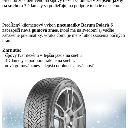
Prechod zo smerového na šípový dezén sa odráža v
zlepšení jazdy
na snehu
a 3D lamely sa podieľajú na podpore trakcie na snehu.
Predĺžený kilometrový výkon
pneumatiky Barum Polaris 6
zabezpečí
nová gumová zmes
, ktorá má na svedomí aj väčšie
zaťaženie pneumatiky, vďaka čomu je menší uhol skosenia bočných
hrán.
Zhrnutie:
-
šípový tvar dezénu = lepšia jazda na snehu
- 3D lamely = podpora trakcie na snehu.
- nová gumová zmes = lepšia odolnosť a trvácnosť