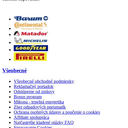
Všeobecné
Všeobecné obchodné podmienky
Reklamačný poriadok
Odstúpenie od zmluvy
Bonus program
Mikona - tepelná energetika
Zber odpadových pneumatík
Ochrana osobných údajov a poučenie o cookies
Affiliate spolupráca
Najčastejšie kladené otázky FAQ
Spracovanie Cookies