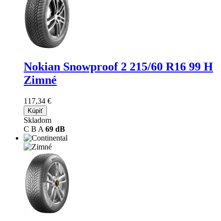
Nokian Snowproof 2
215/60 R16 99 H
Zimné
117,34 €
Kúpiť
Skladom
C
B
A
69 dB