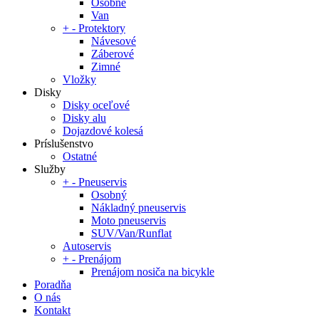
Osobné
Van
+
-
Protektory
Návesové
Záberové
Zimné
Vložky
Disky
Disky oceľové
Disky alu
Dojazdové kolesá
Príslušenstvo
Ostatné
Služby
+
-
Pneuservis
Osobný
Nákladný pneuservis
Moto pneuservis
SUV/Van/Runflat
Autoservis
+
-
Prenájom
Prenájom nosiča na bicykle
Poradňa
O nás
Kontakt