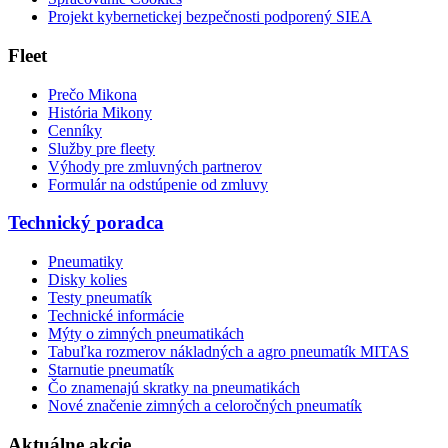
Projekt kybernetickej bezpečnosti podporený SIEA
Fleet
Prečo Mikona
História Mikony
Cenníky
Služby pre fleety
Výhody pre zmluvných partnerov
Formulár na odstúpenie od zmluvy
Technický poradca
Pneumatiky
Disky kolies
Testy pneumatík
Technické informácie
Mýty o zimných pneumatikách
Tabuľka rozmerov nákladných a agro pneumatík MITAS
Starnutie pneumatík
Čo znamenajú skratky na pneumatikách
Nové značenie zimných a celoročných pneumatík
Aktuálne akcie