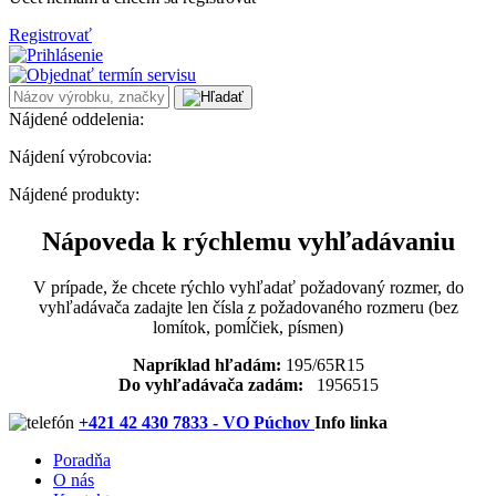
Registrovať
Nájdené oddelenia:
Nájdení výrobcovia:
Nájdené produkty:
Nápoveda k rýchlemu vyhľadávaniu
V prípade, že chcete rýchlo vyhľadať požadovaný rozmer, do
vyhľadávača zadajte len čísla z požadovaného rozmeru (bez
lomítok, pomĺčiek, písmen)
Napríklad hľadám:
195/65R15
Do vyhľadávača zadám:
1956515
+421 42 430 7833 - VO Púchov
Info linka
Poradňa
O nás