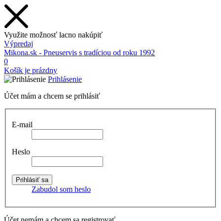
Využite možnosť lacno nakúpiť
Výpredaj
Mikona.sk - Pneuservis s tradíciou od roku 1992
0
Košík je prázdny
Prihlásenie
Účet mám a chcem se prihlásiť
E-mail
Heslo
Zabudol som heslo
Účet nemám a chcem sa registrovať