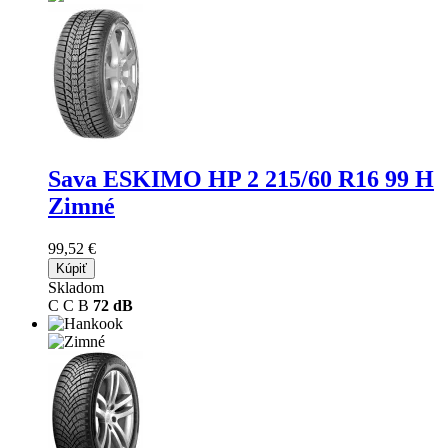
Sava ESKIMO HP 2
215/60 R16 99 H
Zimné
99,52 €
Kúpiť
Skladom
C
C
B
72 dB