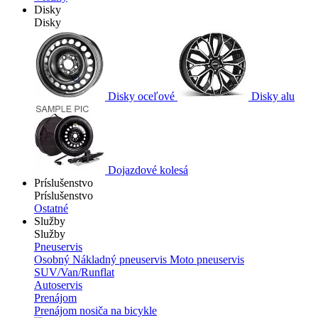
Disky
Disky
Disky oceľové
Disky alu
Dojazdové kolesá
Príslušenstvo
Príslušenstvo
Ostatné
Služby
Služby
Pneuservis
Osobný
Nákladný pneuservis
Moto pneuservis
SUV/Van/Runflat
Autoservis
Prenájom
Prenájom nosiča na bicykle