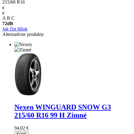
215/60 R16
c
c
A
B
C
72
dB
Jak číst štítok
Alternatívne produkty
Nexen WINGUARD SNOW G3
215/60 R16 99 H Zimné
94,02 €
Kúpiť