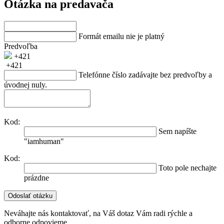
Otázka na predavača
Formát emailu nie je platný
Predvoľba
+421
+421
Telefónne číslo zadávajte bez predvoľby a
úvodnej nuly.
Kod:
Sem napíšte
"iamhuman"
Kod:
Toto pole nechajte
prázdne
Neváhajte nás kontaktovať, na Váš dotaz Vám radi rýchle a
odborne odpovieme.