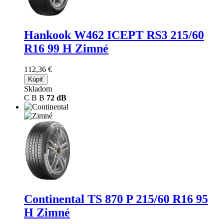
Hankook W462 ICEPT RS3
215/60
R16 99 H Zimné
112,36 €
Kúpiť
Skladom
C
B
B
72 dB
Continental TS 870 P
215/60 R16 95
H Zimné