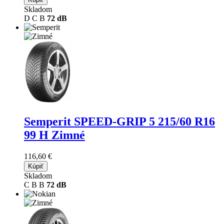
Skladom
D
C
B
72 dB
Semperit SPEED-GRIP 5
215/60 R16
99 H Zimné
116,60 €
Kúpiť
Skladom
C
B
B
72 dB