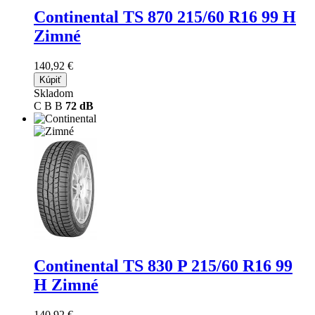
Continental TS 870
215/60 R16 99 H
Zimné
140,92 €
Kúpiť
Skladom
C
B
B
72 dB
Continental TS 830 P
215/60 R16 99
H Zimné
140,92 €