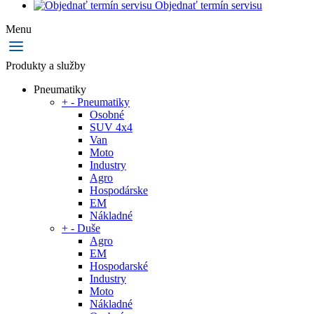
Objednať termín servisu
Menu
Produkty a služby
Pneumatiky
+
-
Pneumatiky
Osobné
SUV 4x4
Van
Moto
Industry
Agro
Hospodárske
EM
Nákladné
+
-
Duše
Agro
EM
Hospodarské
Industry
Moto
Nákladné