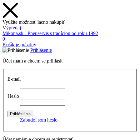
Využite možnosť lacno nakúpiť
Výpredaj
Mikona.sk - Pneuservis s tradíciou od roku 1992
0
Košík je prázdny
Prihlásenie
Účet mám a chcem se prihlásiť
E-mail
Heslo
Zabudol som heslo
Účet nemám a chcem sa registrovať