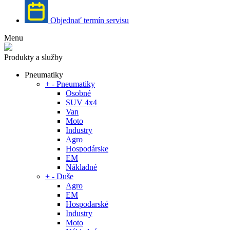
Objednať termín servisu
Menu
Produkty a služby
Pneumatiky
+
-
Pneumatiky
Osobné
SUV 4x4
Van
Moto
Industry
Agro
Hospodárske
EM
Nákladné
+
-
Duše
Agro
EM
Hospodarské
Industry
Moto