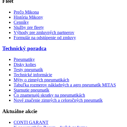
Fleet
Prečo Mikona
História Mikony
Cenníky
Služby pre fleety
Výhody pre zmluvných partnerov
Formulár na odstúpenie od zmluvy
Technický poradca
Pneumatiky
Disky kolies
Testy pneumatík
Technické informácie
Mýty o zimných pneumatikách
Tabuľka rozmerov nákladných a agro pneumatík MITAS
Starnutie pneumatík
Čo znamenajú skratky na pneumatikách
Nové značenie zimných a celoročných pneumatík
Aktuálne akcie
CONTI GARANT