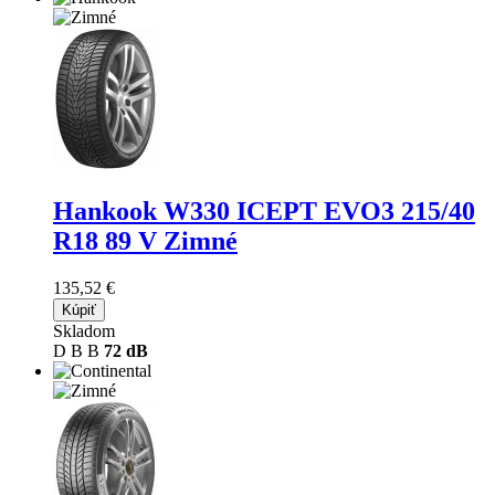
Hankook W330 ICEPT EVO3
215/40
R18 89 V Zimné
135,52 €
Kúpiť
Skladom
D
B
B
72 dB