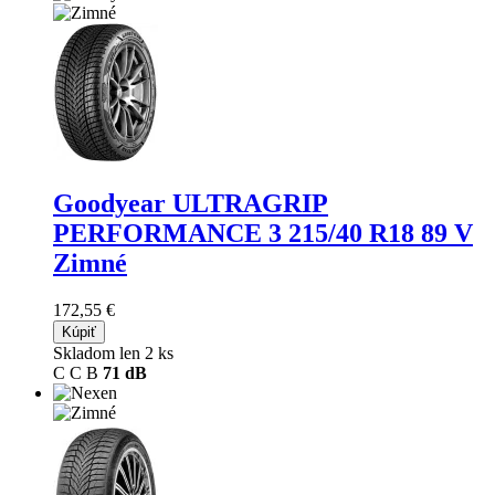
Goodyear ULTRAGRIP
PERFORMANCE 3
215/40 R18 89 V
Zimné
172,55 €
Kúpiť
Skladom len 2 ks
C
C
B
71 dB