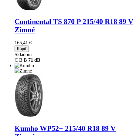
Continental TS 870 P
215/40 R18 89 V
Zimné
165,41 €
Kúpiť
Skladom
C
B
B
71 dB
Kumho WP52+
215/40 R18 89 V