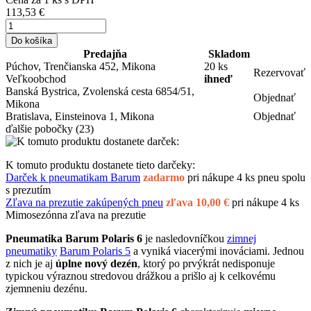
113,53 €
Do košíka
Predajňa
Skladom
Púchov, Trenčianska 452, Mikona
20 ks
Rezervovať
Veľkoobchod
ihneď
Banská Bystrica, Zvolenská cesta 6854/51,
Objednať
Mikona
Bratislava, Einsteinova 1, Mikona
Objednať
ďalšie pobočky
(23)
K tomuto produktu dostanete tieto darčeky:
Darček k pneumatikam Barum
zadarmo
pri nákupe 4 ks pneu spolu
s prezutím
Zľava na prezutie zakúpených pneu
zľava 10,00 €
pri nákupe 4 ks
Mimosezónna zľava na prezutie
Pneumatika Barum Polaris 6
je nasledovníčkou
zimnej
pneumatiky
Barum Polaris 5
a vyniká viacerými inováciami. Jednou
z nich je aj
úplne nový dezén
, ktorý po prvýkrát nedisponuje
typickou výraznou stredovou drážkou a prišlo aj k celkovému
zjemneniu dezénu.