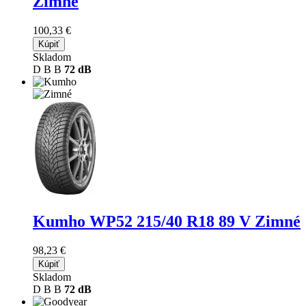
Zimné
100,33 €
Kúpiť
Skladom
D
B
B
72 dB
Kumho WP52
215/40 R18 89 V Zimné
98,23 €
Kúpiť
Skladom
D
B
B
72 dB