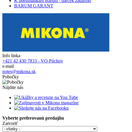
K pneumatikám Barum - darček zadarmo
BARUM GARANT
Info linka
+421 42 430 7833 - VO Púchov
e-mail
notes@mikona.sk
Pobočky
Nájdite nás
Vyberte preferovanú predajňu
Zatvoriť