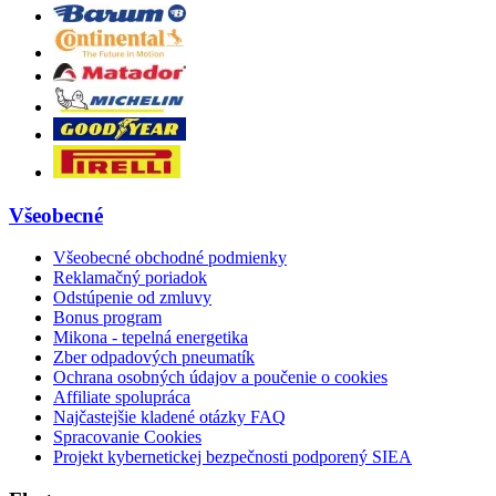
Všeobecné
Všeobecné obchodné podmienky
Reklamačný poriadok
Odstúpenie od zmluvy
Bonus program
Mikona - tepelná energetika
Zber odpadových pneumatík
Ochrana osobných údajov a poučenie o cookies
Affiliate spolupráca
Najčastejšie kladené otázky FAQ
Spracovanie Cookies
Projekt kybernetickej bezpečnosti podporený SIEA