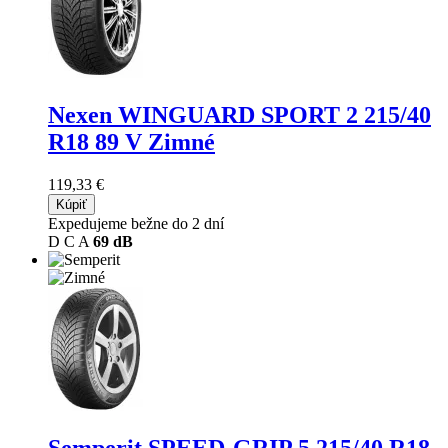
Nexen WINGUARD SPORT 2
215/40
R18 89 V Zimné
119,33 €
Kúpiť
Expedujeme bežne do 2 dní
D
C
A
69 dB
Semperit SPEED-GRIP 5
215/40 R18