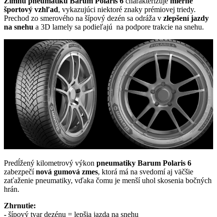
Zimnú pneumatiku Barum Polaris 6
charakterizuje
mierne
športový vzhľad
, vykazujúci niektoré znaky prémiovej triedy.
Prechod zo smerového na šípový dezén sa odráža v
zlepšení jazdy
na snehu
a 3D lamely sa podieľajú na podpore trakcie na snehu.
Predĺžený kilometrový výkon
pneumatiky Barum Polaris 6
zabezpečí
nová gumová zmes
, ktorá má na svedomí aj väčšie
zaťaženie pneumatiky, vďaka čomu je menší uhol skosenia bočných
hrán.
Zhrnutie:
-
šípový tvar dezénu = lepšia jazda na snehu