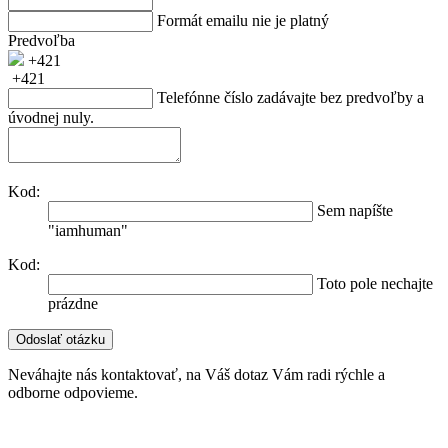
Formát emailu nie je platný
Predvoľba
+421
+421
Telefónne číslo zadávajte bez predvoľby a
úvodnej nuly.
Kod:
Sem napíšte
"iamhuman"
Kod:
Toto pole nechajte
prázdne
Neváhajte nás kontaktovať, na Váš dotaz Vám radi rýchle a
odborne odpovieme.