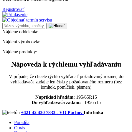
Registrovať
Nájdené oddelenia:
Nájdení výrobcovia:
Nájdené produkty:
Nápoveda k rýchlemu vyhľadávaniu
V prípade, že chcete rýchlo vyhľadať požadovaný rozmer, do
vyhľadávača zadajte len čísla z požadovaného rozmeru (bez
lomítok, pomĺčiek, písmen)
Napríklad hľadám:
195/65R15
Do vyhľadávača zadám:
1956515
+421 42 430 7833 - VO Púchov
Info linka
Poradňa
O nás