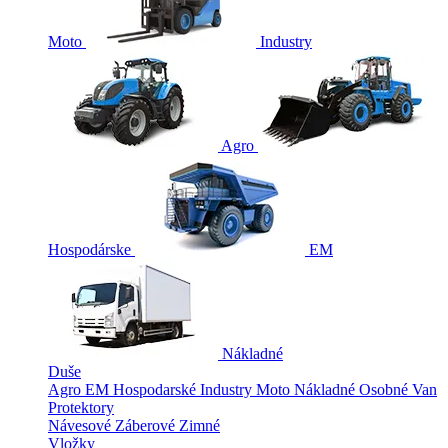
Moto
Industry
Agro
Hospodárske
EM
Nákladné
Duše
Agro
EM
Hospodarské
Industry
Moto
Nákladné
Osobné
Van
Protektory
Návesové
Záberové
Zimné
Vložky