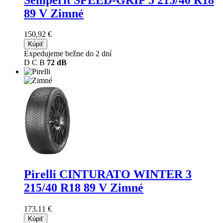
89 V Zimné
150,92 €
Kúpiť
Expedujeme bežne do 2 dní
D
C
B
72 dB
Pirelli CINTURATO WINTER 3
215/40 R18 89 V Zimné
173,11 €
Kúpiť