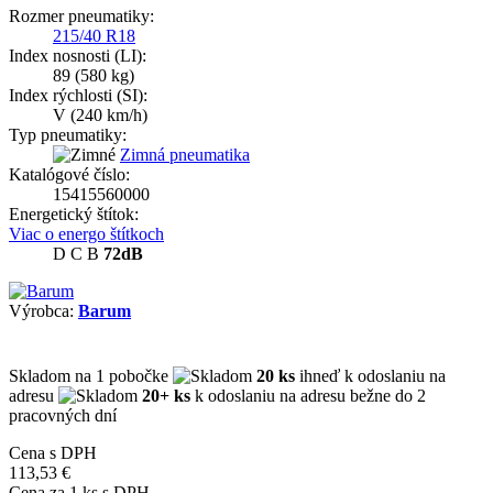
Rozmer pneumatiky:
215/40 R18
Index nosnosti (LI):
89
(580 kg)
Index rýchlosti (SI):
V
(240 km/h)
Typ pneumatiky:
Zimná pneumatika
Katalógové číslo:
15415560000
Energetický štítok:
Viac o energo štítkoch
D
C
B
72dB
Výrobca:
Barum
Skladom
na 1 pobočke
20 ks
ihneď k odoslaniu na
adresu
20+ ks
k odoslaniu na adresu bežne do 2
pracovných dní
Cena s DPH
113,53 €
Cena za
1
ks s DPH