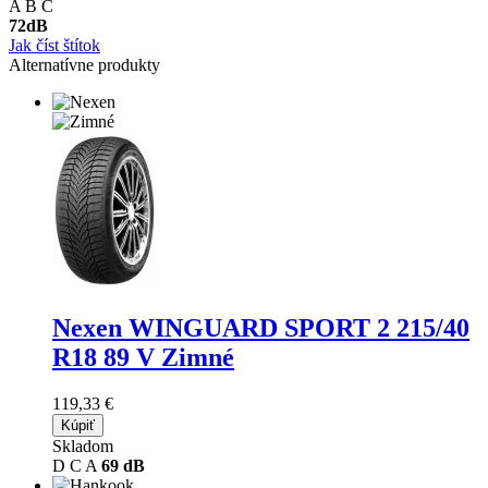
A
B
C
72
dB
Jak číst štítok
Alternatívne produkty
Nexen WINGUARD SPORT 2
215/40
R18 89 V Zimné
119,33 €
Kúpiť
Skladom
D
C
A
69 dB