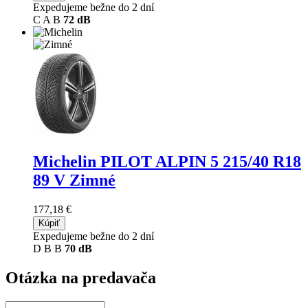
Expedujeme bežne do 2 dní
C
A
B
72 dB
Michelin PILOT ALPIN 5
215/40 R18
89 V Zimné
177,18 €
Kúpiť
Expedujeme bežne do 2 dní
D
B
B
70 dB
Otázka na predavača