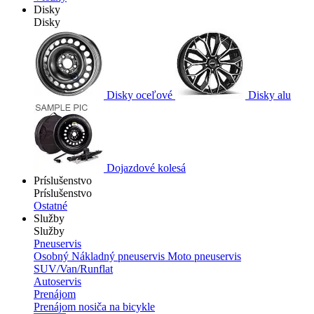
Disky
Disky
Disky oceľové
Disky alu
Dojazdové kolesá
Príslušenstvo
Príslušenstvo
Ostatné
Služby
Služby
Pneuservis
Osobný
Nákladný pneuservis
Moto pneuservis
SUV/Van/Runflat
Autoservis
Prenájom
Prenájom nosiča na bicykle