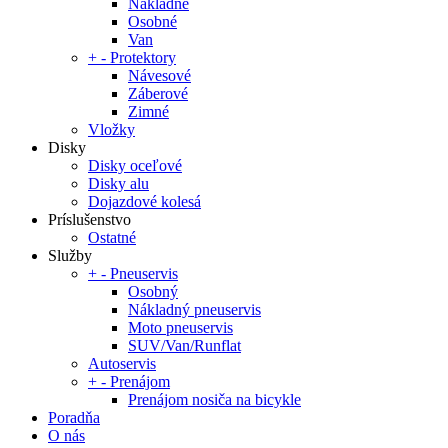
Nákladné
Osobné
Van
+
-
Protektory
Návesové
Záberové
Zimné
Vložky
Disky
Disky oceľové
Disky alu
Dojazdové kolesá
Príslušenstvo
Ostatné
Služby
+
-
Pneuservis
Osobný
Nákladný pneuservis
Moto pneuservis
SUV/Van/Runflat
Autoservis
+
-
Prenájom
Prenájom nosiča na bicykle
Poradňa
O nás