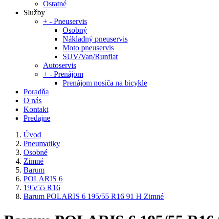
Ostatné
Služby
+
-
Pneuservis
Osobný
Nákladný pneuservis
Moto pneuservis
SUV/Van/Runflat
Autoservis
+
-
Prenájom
Prenájom nosiča na bicykle
Poradňa
O nás
Kontakt
Predajne
Úvod
Pneumatiky
Osobné
Zimné
Barum
POLARIS 6
195/55 R16
Barum POLARIS 6 195/55 R16 91 H Zimné