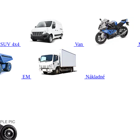
SUV 4x4
Van
EM
Nákladné