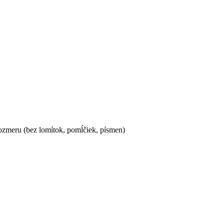
ozmeru (bez lomítok, pomĺčiek, písmen)