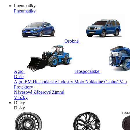
Pneumatiky
Pneumatiky
Osobné
Agro
Hospodárske
Duše
Agro
EM
Hospodarské
Industry
Moto
Nákladné
Osobné
Van
Protektory
Návesové
Záberové
Zimné
Vložky
Disky
Disky