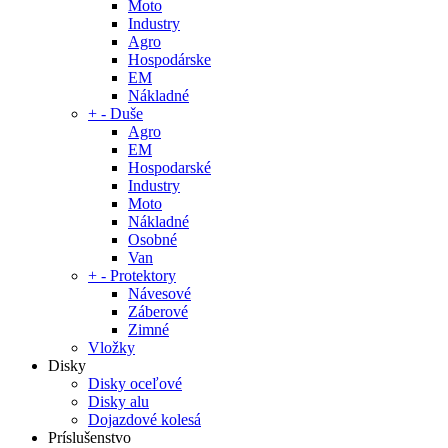
Moto
Industry
Agro
Hospodárske
EM
Nákladné
+
-
Duše
Agro
EM
Hospodarské
Industry
Moto
Nákladné
Osobné
Van
+
-
Protektory
Návesové
Záberové
Zimné
Vložky
Disky
Disky oceľové
Disky alu
Dojazdové kolesá
Príslušenstvo