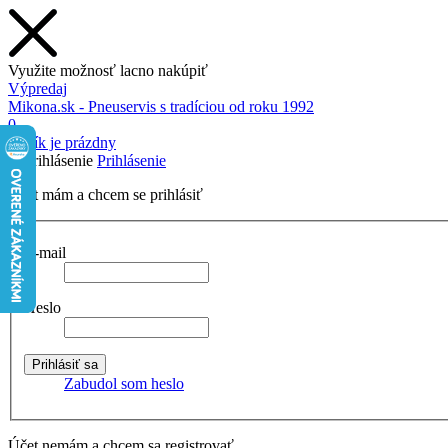
Využite možnosť lacno nakúpiť
Výpredaj
Mikona.sk - Pneuservis s tradíciou od roku 1992
0
Košík je prázdny
Prihlásenie
Účet mám a chcem se prihlásiť
E-mail
Heslo
Zabudol som heslo
Účet nemám a chcem sa registrovať