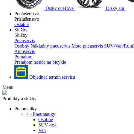
Disky oceľové
Disky alu
Príslušenstvo
Príslušenstvo
Ostatné
Služby
Služby
Pneuservis
Osobný
Nákladný pneuservis
Moto pneuservis
SUV/Van/Runfl
Autoservis
Prenájom
Prenájom nosiča na bicykle
Objednať termín servisu
Menu
Produkty a služby
Pneumatiky
+
-
Pneumatiky
Osobné
SUV 4x4
Van