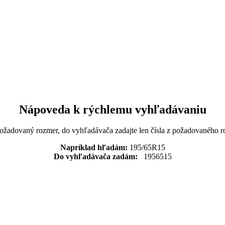
Nápoveda k rýchlemu vyhľadávaniu
požadovaný rozmer, do vyhľadávača zadajte len čísla z požadovaného r
Napríklad hľadám:
195/65R15
Do vyhľadávača zadám:
1956515