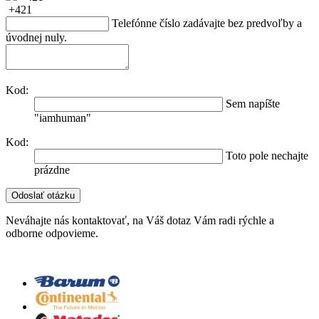
+421
Telefónne číslo zadávajte bez predvoľby a
úvodnej nuly.
Kod:
Sem napíšte
"iamhuman"
Kod:
Toto pole nechajte
prázdne
Neváhajte nás kontaktovať, na Váš dotaz Vám radi rýchle a
odborne odpovieme.