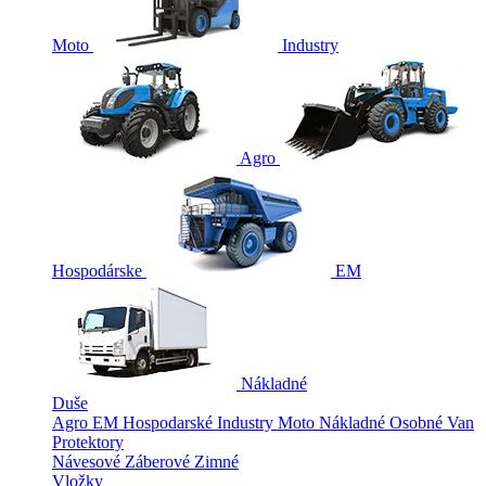
Moto
Industry
Agro
Hospodárske
EM
Nákladné
Duše
Agro
EM
Hospodarské
Industry
Moto
Nákladné
Osobné
Van
Protektory
Návesové
Záberové
Zimné
Vložky