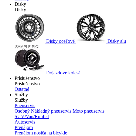
Disky
Disky
Disky oceľové
Disky alu
Dojazdové kolesá
Príslušenstvo
Príslušenstvo
Ostatné
Služby
Služby
Pneuservis
Osobný
Nákladný pneuservis
Moto pneuservis
SUV/Van/Runflat
Autoservis
Prenájom
Prenájom nosiča na bicykle