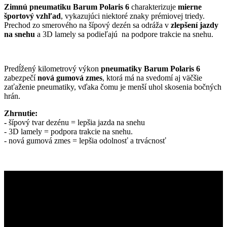
Zimnú pneumatiku Barum Polaris 6
charakterizuje
mierne
športový vzhľad
, vykazujúci niektoré znaky prémiovej triedy.
Prechod zo smerového na šípový dezén sa odráža v
zlepšení jazdy
na snehu
a 3D lamely sa podieľajú na podpore trakcie na snehu.
Predĺžený kilometrový výkon
pneumatiky Barum Polaris 6
zabezpečí
nová gumová zmes
, ktorá má na svedomí aj väčšie
zaťaženie pneumatiky, vďaka čomu je menší uhol skosenia bočných
hrán.
Zhrnutie:
-
šípový tvar dezénu = lepšia jazda na snehu
- 3D lamely = podpora trakcie na snehu.
- nová gumová zmes = lepšia odolnosť a trvácnosť