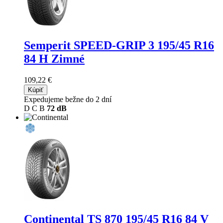
Semperit SPEED-GRIP 3
195/45 R16
84 H Zimné
109,22 €
Kúpiť
Expedujeme bežne do 2 dní
D
C
B
72 dB
Continental TS 870
195/45 R16 84 V