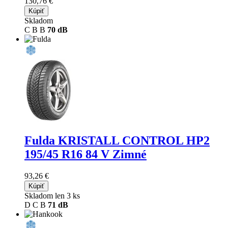
130,76 €
Kúpiť
Skladom
C
B
B
70 dB
Fulda KRISTALL CONTROL HP2
195/45 R16 84 V Zimné
93,26 €
Kúpiť
Skladom len 3 ks
D
C
B
71 dB