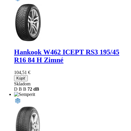
Hankook W462 ICEPT RS3
195/45
R16 84 H Zimné
104,51 €
Kúpiť
Skladom
D
B
B
72 dB