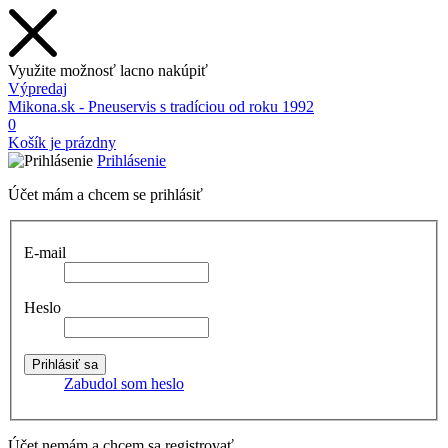
Využite možnosť lacno nakúpiť
Výpredaj
Mikona.sk - Pneuservis s tradíciou od roku 1992
0
Košík je prázdny
Prihlásenie
Účet mám a chcem se prihlásiť
E-mail
Heslo
Zabudol som heslo
Účet nemám a chcem sa registrovať