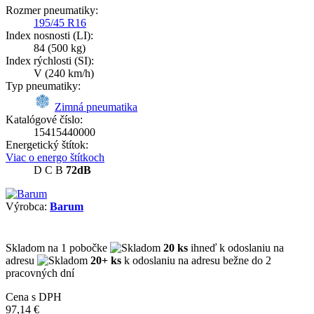
Rozmer pneumatiky:
195/45 R16
Index nosnosti (LI):
84
(500 kg)
Index rýchlosti (SI):
V
(240 km/h)
Typ pneumatiky:
Zimná pneumatika
Katalógové číslo:
15415440000
Energetický štítok:
Viac o energo štítkoch
D
C
B
72dB
Výrobca:
Barum
Skladom
na 1 pobočke
20 ks
ihneď k odoslaniu na
adresu
20+ ks
k odoslaniu na adresu bežne do 2
pracovných dní
Cena s DPH
97,14 €