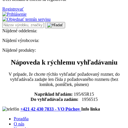
Registrovať
Nájdené oddelenia:
Nájdení výrobcovia:
Nájdené produkty:
Nápoveda k rýchlemu vyhľadávaniu
V prípade, že chcete rýchlo vyhľadať požadovaný rozmer, do
vyhľadávača zadajte len čísla z požadovaného rozmeru (bez
lomítok, pomĺčiek, písmen)
Napríklad hľadám:
195/65R15
Do vyhľadávača zadám:
1956515
+421 42 430 7833 - VO Púchov
Info linka
Poradňa
O nás