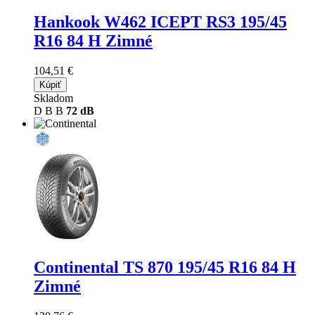
Hankook W462 ICEPT RS3
195/45
R16 84 H Zimné
104,51 €
Kúpiť
Skladom
D
B
B
72 dB
Continental TS 870
195/45 R16 84 H
Zimné