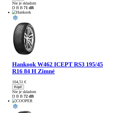
Nie je skladom
D
B
B
71 dB
Hankook W462 ICEPT RS3
195/45
R16 84 H Zimné
104,51 €
Kúpiť
Nie je skladom
D
B
B
72 dB