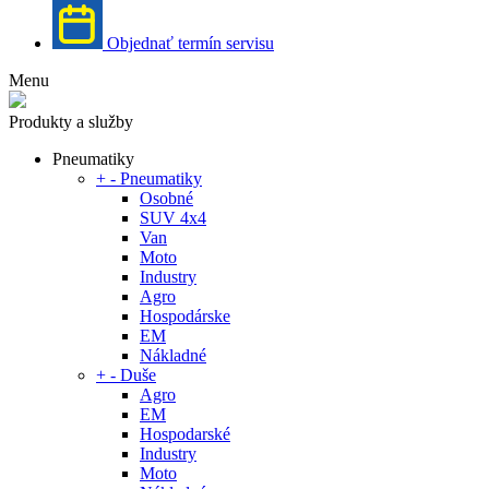
Objednať termín servisu
Menu
Produkty a služby
Pneumatiky
+
-
Pneumatiky
Osobné
SUV 4x4
Van
Moto
Industry
Agro
Hospodárske
EM
Nákladné
+
-
Duše
Agro
EM
Hospodarské
Industry
Moto