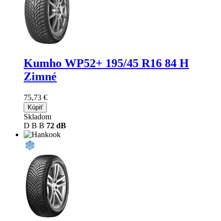
Kumho WP52+
195/45 R16 84 H
Zimné
75,73 €
Kúpiť
Skladom
D
B
B
72 dB