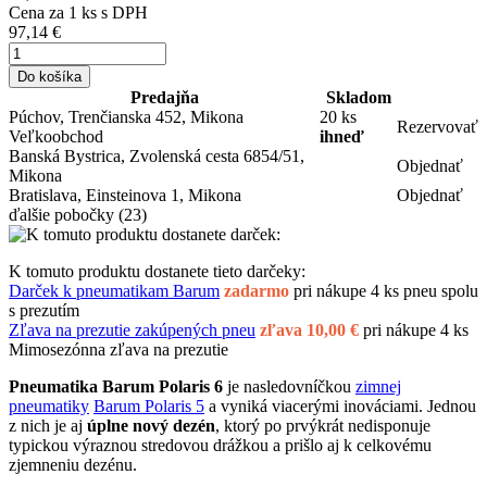
Cena za
1
ks s DPH
97,14 €
Do košíka
Predajňa
Skladom
Púchov, Trenčianska 452, Mikona
20 ks
Rezervovať
Veľkoobchod
ihneď
Banská Bystrica, Zvolenská cesta 6854/51,
Objednať
Mikona
Bratislava, Einsteinova 1, Mikona
Objednať
ďalšie pobočky
(23)
K tomuto produktu dostanete tieto darčeky:
Darček k pneumatikam Barum
zadarmo
pri nákupe 4 ks pneu spolu
s prezutím
Zľava na prezutie zakúpených pneu
zľava 10,00 €
pri nákupe 4 ks
Mimosezónna zľava na prezutie
Pneumatika Barum Polaris 6
je nasledovníčkou
zimnej
pneumatiky
Barum Polaris 5
a vyniká viacerými inováciami. Jednou
z nich je aj
úplne nový dezén
, ktorý po prvýkrát nedisponuje
typickou výraznou stredovou drážkou a prišlo aj k celkovému
zjemneniu dezénu.