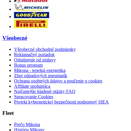
Všeobecné
Všeobecné obchodné podmienky
Reklamačný poriadok
Odstúpenie od zmluvy
Bonus program
Mikona - tepelná energetika
Zber odpadových pneumatík
Ochrana osobných údajov a poučenie o cookies
Affiliate spolupráca
Najčastejšie kladené otázky FAQ
Spracovanie Cookies
Projekt kybernetickej bezpečnosti podporený SIEA
Fleet
Prečo Mikona
História Mikony