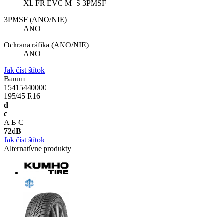
XL FR EVC M+S 3PMSF
3PMSF (ANO/NIE)
ANO
Ochrana ráfika (ANO/NIE)
ANO
Jak číst štítok
Barum
15415440000
195/45 R16
d
c
A
B
C
72
dB
Jak číst štítok
Alternatívne produkty