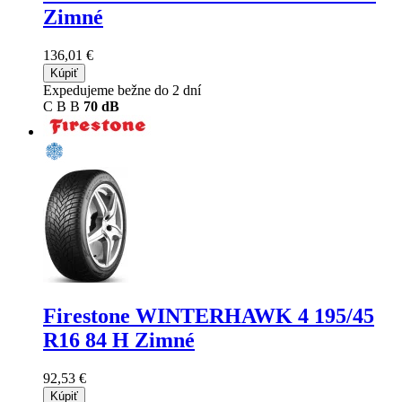
Zimné
136,01 €
Kúpiť
Expedujeme bežne do 2 dní
C
B
B
70 dB
Firestone WINTERHAWK 4
195/45
R16 84 H Zimné
92,53 €
Kúpiť