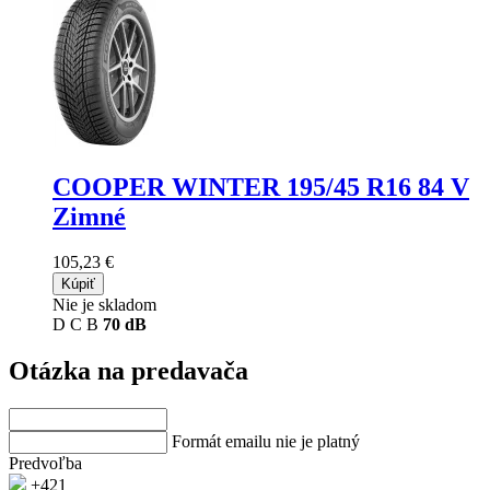
COOPER WINTER
195/45 R16 84 V
Zimné
105,23 €
Kúpiť
Nie je skladom
D
C
B
70 dB
Otázka na predavača
Formát emailu nie je platný
Predvoľba
+421