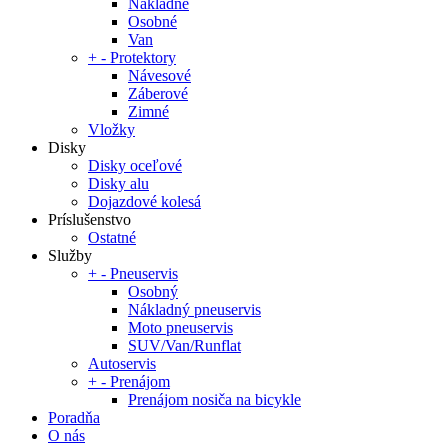
Nákladné
Osobné
Van
+
-
Protektory
Návesové
Záberové
Zimné
Vložky
Disky
Disky oceľové
Disky alu
Dojazdové kolesá
Príslušenstvo
Ostatné
Služby
+
-
Pneuservis
Osobný
Nákladný pneuservis
Moto pneuservis
SUV/Van/Runflat
Autoservis
+
-
Prenájom
Prenájom nosiča na bicykle
Poradňa
O nás