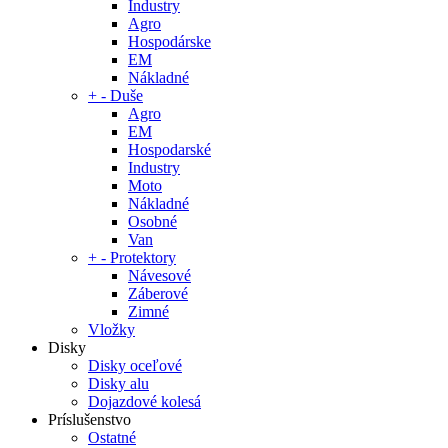
Industry
Agro
Hospodárske
EM
Nákladné
+
-
Duše
Agro
EM
Hospodarské
Industry
Moto
Nákladné
Osobné
Van
+
-
Protektory
Návesové
Záberové
Zimné
Vložky
Disky
Disky oceľové
Disky alu
Dojazdové kolesá
Príslušenstvo
Ostatné