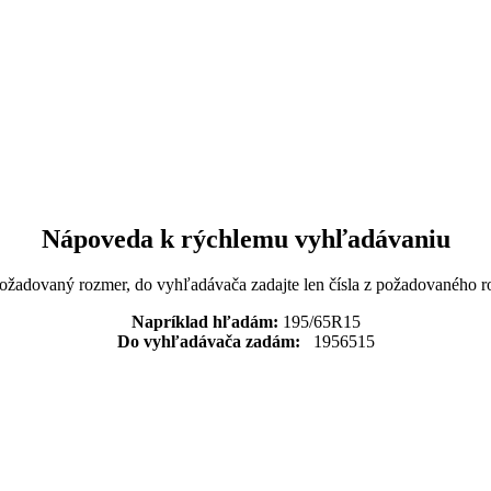
Nápoveda k rýchlemu vyhľadávaniu
požadovaný rozmer, do vyhľadávača zadajte len čísla z požadovaného r
Napríklad hľadám:
195/65R15
Do vyhľadávača zadám:
1956515