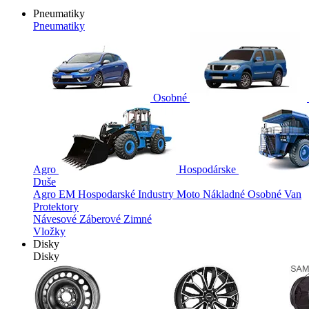
Pneumatiky
Pneumatiky
Osobné
Agro
Hospodárske
Duše
Agro
EM
Hospodarské
Industry
Moto
Nákladné
Osobné
Van
Protektory
Návesové
Záberové
Zimné
Vložky
Disky
Disky