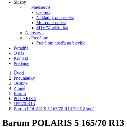
Služby
+
-
Pneuservis
Osobný
Nákladný pneuservis
Moto pneuservis
SUV/Van/Runflat
Autoservis
+
-
Prenájom
Prenájom nosiča na bicykle
Poradňa
O nás
Kontakt
Predajne
Úvod
Pneumatiky
Osobné
Zimné
Barum
POLARIS 5
165/70 R13
Barum POLARIS 5 165/70 R13 79 T Zimné
Barum POLARIS 5 165/70 R13 