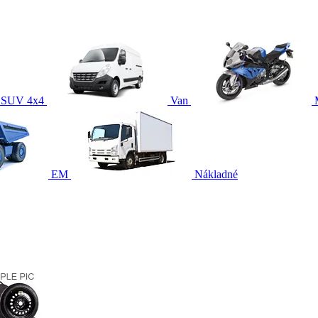
SUV 4x4
Van
EM
Nákladné