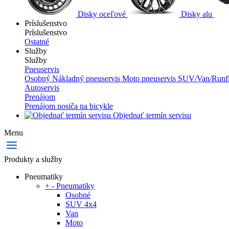
Disky oceľové
Disky alu
Príslušenstvo
Príslušenstvo
Ostatné
Služby
Služby
Pneuservis
Osobný
Nákladný pneuservis
Moto pneuservis
SUV/Van/Runfl
Autoservis
Prenájom
Prenájom nosiča na bicykle
Objednať termín servisu
Menu
Produkty a služby
Pneumatiky
+
-
Pneumatiky
Osobné
SUV 4x4
Van
Moto