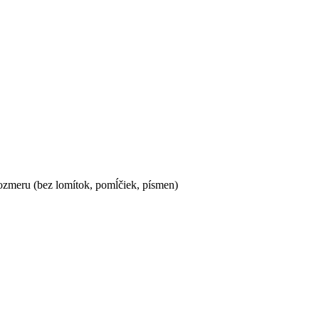
ozmeru (bez lomítok, pomĺčiek, písmen)