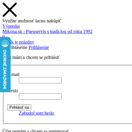
Využite možnosť lacno nakúpiť
Výpredaj
Mikona.sk - Pneuservis s tradíciou od roku 1992
0
Košík je prázdny
Prihlásenie
Účet mám a chcem se prihlásiť
E-mail
Heslo
Zabudol som heslo
Účet nemám a chcem sa registrovať