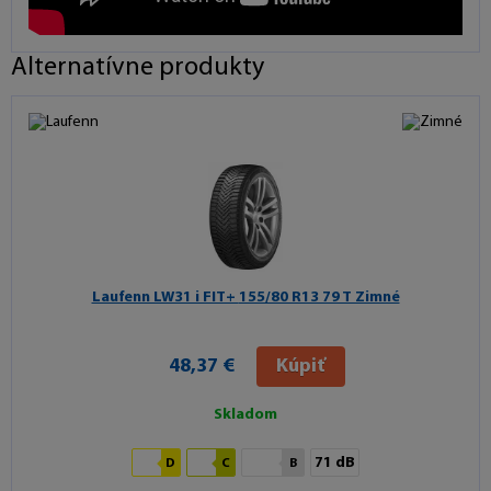
Alternatívne produkty
Laufenn LW31 i FIT+
155/80 R13 79 T Zimné
48,37 €
Kúpiť
Skladom
71 dB
D
C
B