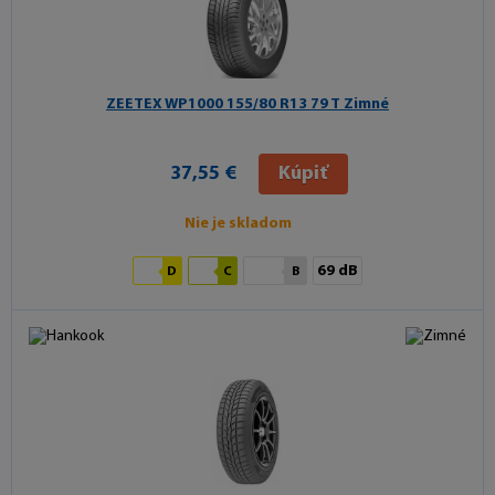
ZEETEX WP1000
155/80 R13 79 T Zimné
37,55 €
Kúpiť
Nie je skladom
69 dB
D
C
B