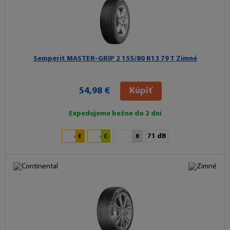
Semperit MASTER-GRIP 2
155/80 R13 79 T Zimné
54,98 €
Kúpiť
Expedujeme bežne do 2 dní
71 dB
E
C
B