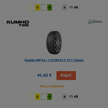
71 dB
D
B
B
Kumho WP52+
155/80 R13 79 T Zimné
41,62 €
Kúpiť
Nie je skladom
71 dB
D
B
B