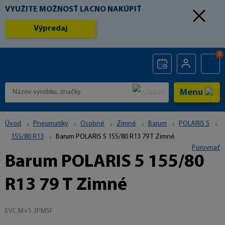
VYUŽITE MOŽNOSŤ LACNO NAKÚPIŤ
Výpredaj
0
Menu
Úvod
Pneumatiky
Osobné
Zimné
Barum
POLARIS 5
155/80 R13
Barum POLARIS 5 155/80 R13 79 T Zimné
Porovnať
Barum POLARIS 5 155/80
R13 79 T Zimné
EVC M+S 3PMSF