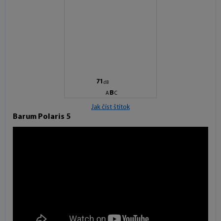
C
E
71
dB
B
A
C
Jak číst štítok
Barum Polaris 5