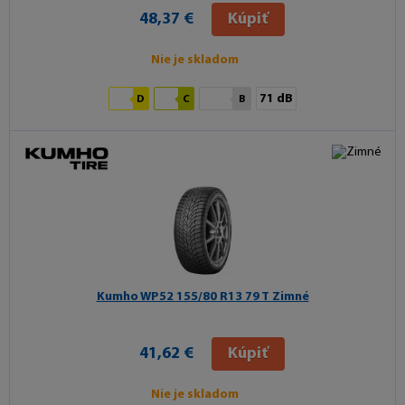
48,37 €
Kúpiť
Nie je skladom
71 dB
D
C
B
Kumho WP52
155/80 R13 79 T Zimné
41,62 €
Kúpiť
Nie je skladom