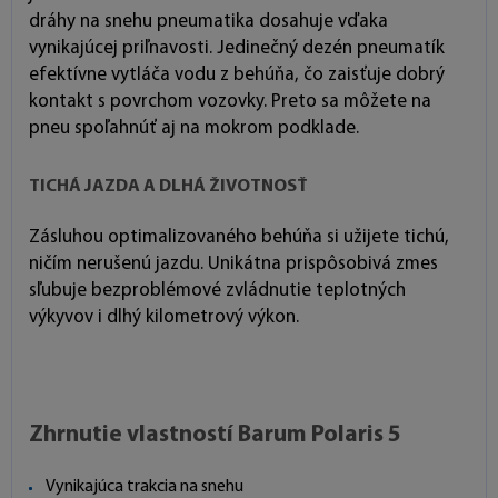
dráhy na snehu pneumatika dosahuje vďaka
vynikajúcej priľnavosti. Jedinečný dezén pneumatík
efektívne vytláča vodu z behúňa, čo zaisťuje dobrý
kontakt s povrchom vozovky. Preto sa môžete na
pneu spoľahnúť aj na mokrom podklade.
TICHÁ JAZDA A DLHÁ ŽIVOTNOSŤ
Zásluhou optimalizovaného behúňa si užijete tichú,
ničím nerušenú jazdu. Unikátna prispôsobivá zmes
sľubuje bezproblémové zvládnutie teplotných
výkyvov i dlhý kilometrový výkon.
Zhrnutie vlastností Barum Polaris 5
Vynikajúca trakcia na snehu