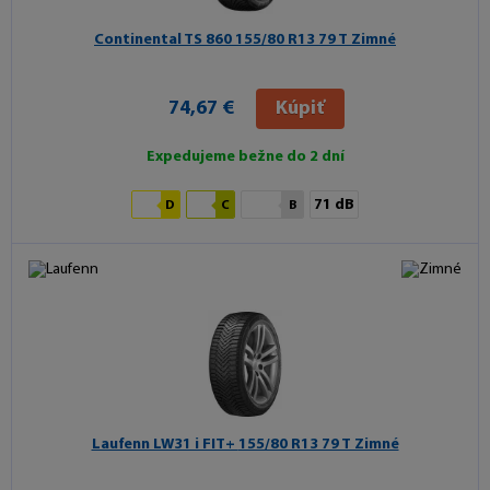
Continental TS 860
155/80 R13 79 T Zimné
74,67 €
Kúpiť
Expedujeme bežne do 2 dní
71 dB
D
C
B
Laufenn LW31 i FIT+
155/80 R13 79 T Zimné