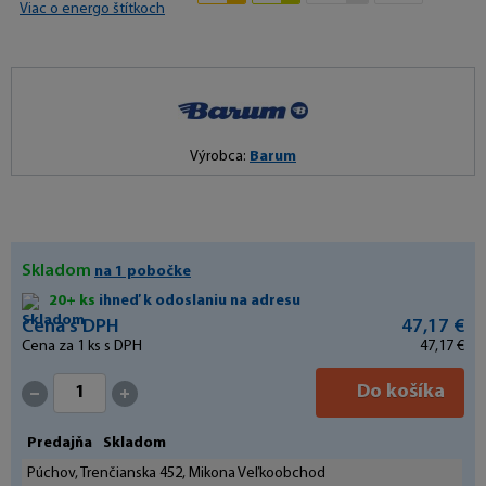
Viac o energo štítkoch
Výrobca:
Barum
Skladom
na 1 pobočke
20+ ks
ihneď k odoslaniu na adresu
Cena s DPH
47,17 €
Cena za
1
ks s DPH
47,17 €
Do košíka
Predajňa
Skladom
Púchov, Trenčianska 452, Mikona Veľkoobchod