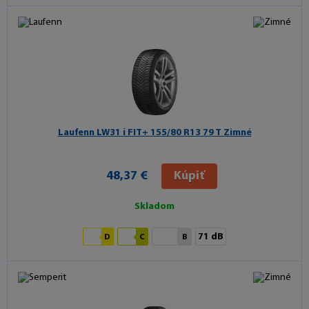
Laufenn LW31 i FIT+
155/80 R13 79 T Zimné
48,37 €
Kúpiť
Skladom
71 dB
D
C
B