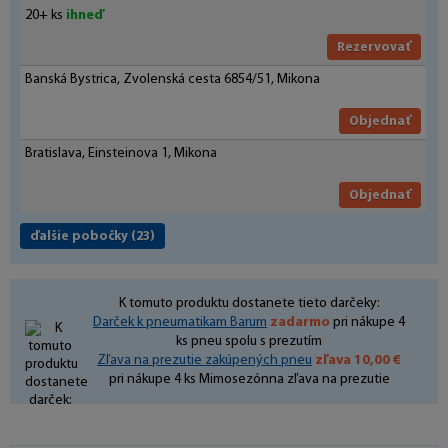
20+ ks
ihneď
Rezervovať
Banská Bystrica, Zvolenská cesta 6854/51, Mikona
Objednať
Bratislava, Einsteinova 1, Mikona
Objednať
ďalšie pobočky
(23)
K tomuto produktu dostanete tieto darčeky:
Darček k pneumatikam Barum
zadarmo
pri nákupe 4
ks pneu spolu s prezutím
Zľava na prezutie zakúpených pneu
zľava 10,00 €
pri nákupe 4 ks Mimosezónna zľava na prezutie