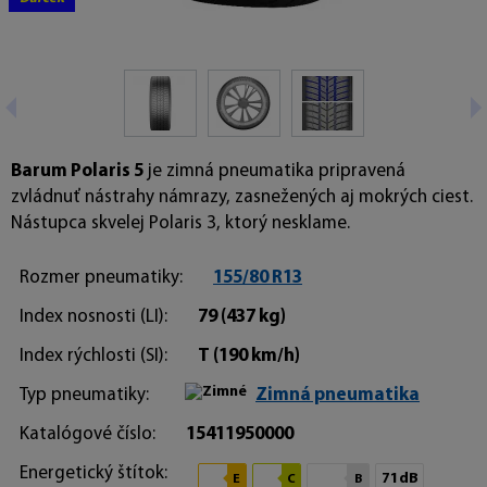
Barum Polaris 5
je zimná pneumatika pripravená
zvládnuť nástrahy námrazy, zasnežených aj mokrých ciest.
Nástupca skvelej Polaris 3, ktorý nesklame.
Rozmer pneumatiky:
155/80 R13
Index nosnosti (LI):
79
(437 kg)
Index rýchlosti (SI):
T
(190 km/h)
Typ pneumatiky:
Zimná pneumatika
Katalógové číslo:
15411950000
Energetický štítok:
71dB
E
C
B