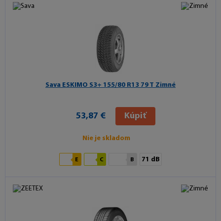
Sava ESKIMO S3+
155/80 R13 79 T Zimné
53,87 €
Kúpiť
Nie je skladom
71 dB
E
C
B