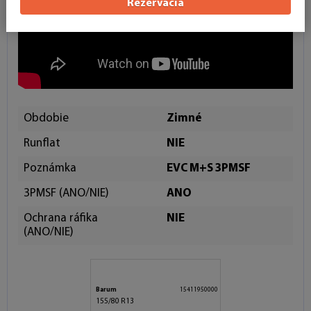
Rezervácia
Obdobie
Zimné
Runflat
NIE
Poznámka
EVC M+S 3PMSF
3PMSF (ANO/NIE)
ANO
Ochrana ráfika
NIE
(ANO/NIE)
Barum
15411950000
155/80 R13