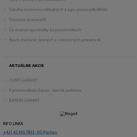
Tabuľka rozmerov nákladných a agro pneumatík MITAS
Starnutie pneumatík
Čo znamenajú skratky na pneumatikách
Nové značenie zimných a celoročných pneumatík
AKTUÁLNE AKCIE
CONTI GARANT
K pneumatikám Barum - darček zadarmo
BARUM GARANT
INFO LINKA
+421 42 430 7833 - VO Púchov