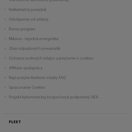
Všeobecné obchodné podmienky
Reklamačný poriadok
Odstúpenie od zmluvy
Bonus program
Mikona - tepelná energetika
Zber odpadových pneumatík
Ochrana osobných údajov a poučenie o cookies
Affiliate spolupráca
Najčastejšie kladené otázky FAQ
Spracovanie Cookies
Projekt kybernetickej bezpečnosti podporený SIEA
FLEET