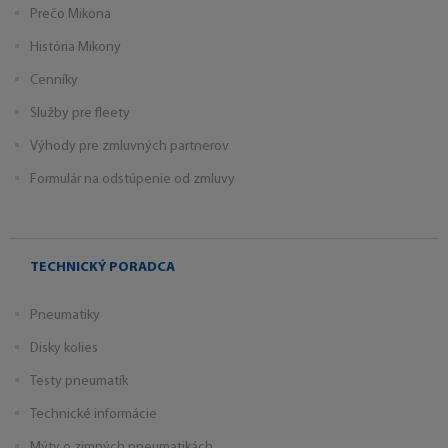
Prečo Mikona
História Mikony
Cenníky
Služby pre fleety
Výhody pre zmluvných partnerov
Formulár na odstúpenie od zmluvy
TECHNICKÝ PORADCA
Pneumatiky
Disky kolies
Testy pneumatík
Technické informácie
Mýty o zimných pneumatikách