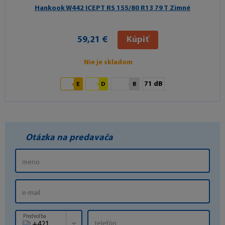
Hankook W442 ICEPT RS
155/80 R13 79 T Zimné
59,21 €
Kúpiť
Nie je skladom
71 dB
E
D
B
Otázka na predavača
Predvoľba
+421