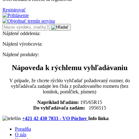
Registrovať
Nájdené oddelenia:
Nájdení výrobcovia:
Nájdené produkty:
Nápoveda k rýchlemu vyhľadávaniu
V prípade, že chcete rýchlo vyhľadať požadovaný rozmer, do
vyhľadávača zadajte len čísla z požadovaného rozmeru (bez
lomítok, pomĺčiek, písmen)
Napríklad hľadám:
195/65R15
Do vyhľadávača zadám:
1956515
+421 42 430 7833 - VO Púchov
Info linka
Poradňa
O nás