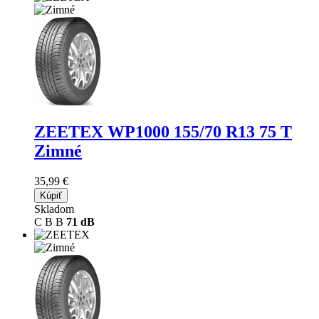
ZEETEX WP1000
155/70 R13 75 T
Zimné
35,99 €
Kúpiť
Skladom
C
B
B
71 dB