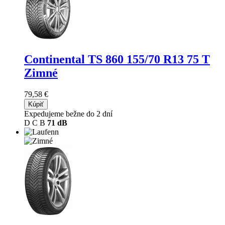
Continental TS 860
155/70 R13 75 T
Zimné
79,58 €
Kúpiť
Expedujeme bežne do 2 dní
D
C
B
71 dB