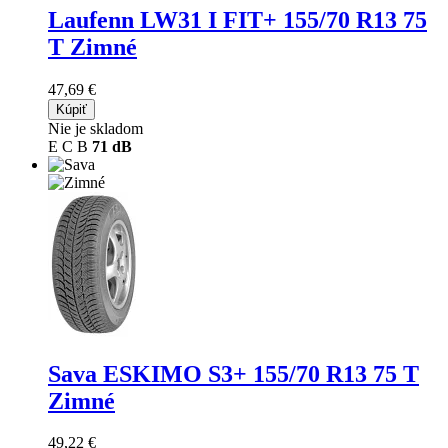
Laufenn LW31 I FIT+
155/70 R13 75
T Zimné
47,69 €
Kúpiť
Nie je skladom
E
C
B
71 dB
Sava ESKIMO S3+
155/70 R13 75 T
Zimné
49,22 €