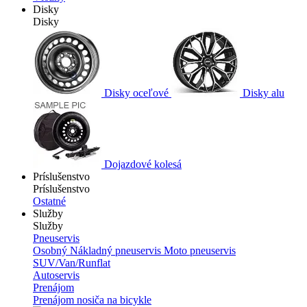
Disky
Disky
Disky oceľové
Disky alu
Dojazdové kolesá
Príslušenstvo
Príslušenstvo
Ostatné
Služby
Služby
Pneuservis
Osobný
Nákladný pneuservis
Moto pneuservis
SUV/Van/Runflat
Autoservis
Prenájom
Prenájom nosiča na bicykle