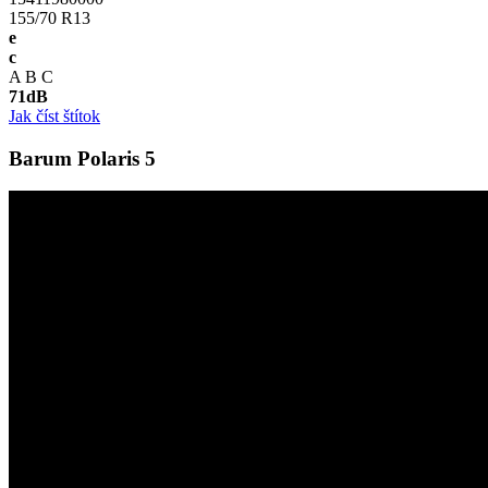
155/70 R13
e
c
A
B
C
71
dB
Jak číst štítok
Barum Polaris 5