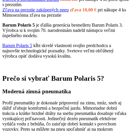
s prezutím
Zľava na prezutie zakúpených pneu
zľava 10,00 €
pri nákupe 4 ks
Mimosezónna zľava na prezutie
Barum Polaris 5
je ďalšia generácia bestselleru Barum Polaris 3.
Výrobca si k svojim 70. narodeninám nadelil nástupcu veľmi
úspešného modelu.
Barum Polaris 5
kĺbi skvelé vlastnosti svojho predchodcu a
najnovšie technologické poznatky. Svetovo veľmi obľúbený
výrobca opäť dodáva vysokú kvalitu.
Prečo si vybrať Barum Polaris 5?
Moderná zimná pneumatika
Profil pneumatiky je dokonale pripravený na zimu, mráz, sneh aj
dážď sľubuje komfortnú a bezpečnú jazdu. Mimoriadne dobrá
trakcia a krátke brzdné dráhy na snehu pneumatika dosahuje vďaka
vynikajúcej priľnavosti. Jedinečný dezén pneumatík efektívne
vytláča vodu z behúňa, čo zaisťuje dobrý kontakt s povrchom
vozovky. Preto sa môžete na pneu spoľahnúť aj na mokrom