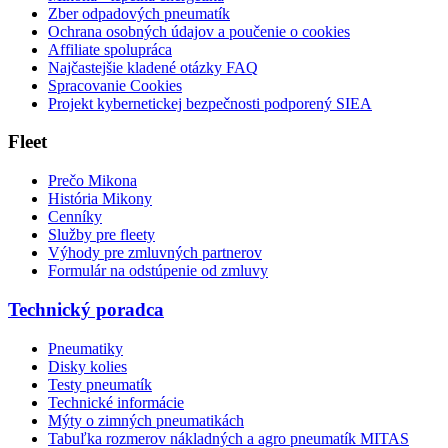
Zber odpadových pneumatík
Ochrana osobných údajov a poučenie o cookies
Affiliate spolupráca
Najčastejšie kladené otázky FAQ
Spracovanie Cookies
Projekt kybernetickej bezpečnosti podporený SIEA
Fleet
Prečo Mikona
História Mikony
Cenníky
Služby pre fleety
Výhody pre zmluvných partnerov
Formulár na odstúpenie od zmluvy
Technický poradca
Pneumatiky
Disky kolies
Testy pneumatík
Technické informácie
Mýty o zimných pneumatikách
Tabuľka rozmerov nákladných a agro pneumatík MITAS