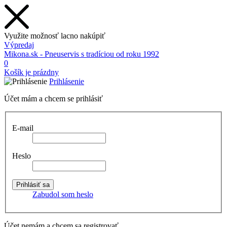
Využite možnosť lacno nakúpiť
Výpredaj
Mikona.sk - Pneuservis s tradíciou od roku 1992
0
Košík je prázdny
Prihlásenie
Účet mám a chcem se prihlásiť
E-mail
Heslo
Zabudol som heslo
Účet nemám a chcem sa registrovať