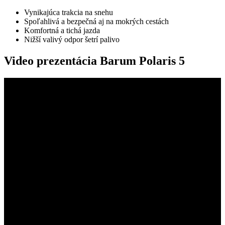
Vynikajúca trakcia na snehu
Spoľahlivá a bezpečná aj na mokrých cestách
Komfortná a tichá jazda
Nižší valivý odpor šetrí palivo
Video prezentácia Barum Polaris 5