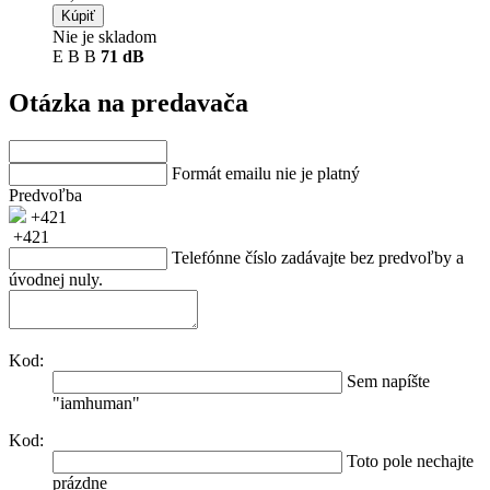
Kúpiť
Nie je skladom
E
B
B
71 dB
Otázka na predavača
Formát emailu nie je platný
Predvoľba
+421
+421
Telefónne číslo zadávajte bez predvoľby a
úvodnej nuly.
Kod:
Sem napíšte
"iamhuman"
Kod:
Toto pole nechajte
prázdne