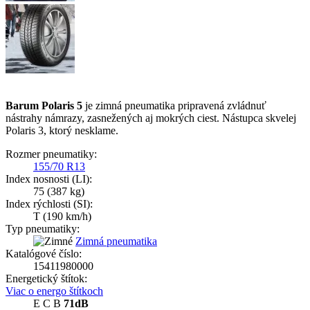
Barum Polaris 5
je zimná pneumatika pripravená zvládnuť
nástrahy námrazy, zasnežených aj mokrých ciest. Nástupca skvelej
Polaris 3, ktorý nesklame.
Rozmer pneumatiky:
155/70 R13
Index nosnosti (LI):
75
(387 kg)
Index rýchlosti (SI):
T
(190 km/h)
Typ pneumatiky:
Zimná pneumatika
Katalógové číslo:
15411980000
Energetický štítok:
Viac o energo štítkoch
E
C
B
71dB