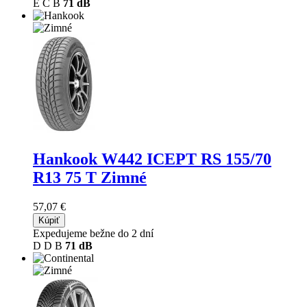
E
C
B
71 dB
Hankook W442 ICEPT RS
155/70
R13 75 T Zimné
57,07 €
Kúpiť
Expedujeme bežne do 2 dní
D
D
B
71 dB