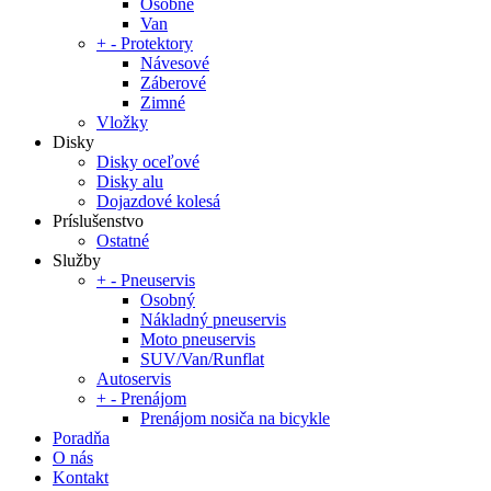
Osobné
Van
+
-
Protektory
Návesové
Záberové
Zimné
Vložky
Disky
Disky oceľové
Disky alu
Dojazdové kolesá
Príslušenstvo
Ostatné
Služby
+
-
Pneuservis
Osobný
Nákladný pneuservis
Moto pneuservis
SUV/Van/Runflat
Autoservis
+
-
Prenájom
Prenájom nosiča na bicykle
Poradňa
O nás
Kontakt