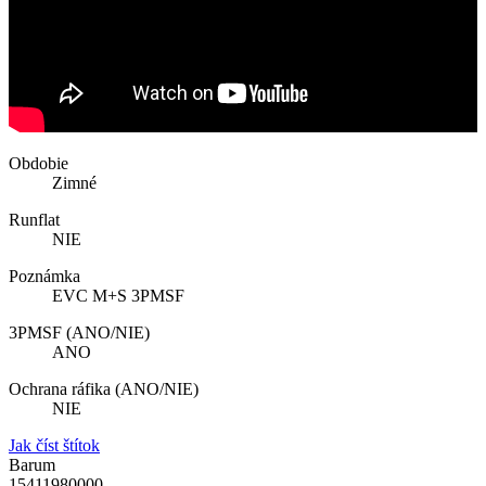
Obdobie
Zimné
Runflat
NIE
Poznámka
EVC M+S 3PMSF
3PMSF (ANO/NIE)
ANO
Ochrana ráfika (ANO/NIE)
NIE
Jak číst štítok
Barum
15411980000