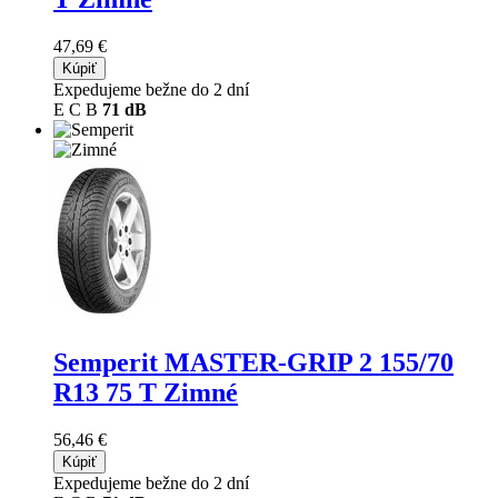
47,69 €
Kúpiť
Expedujeme bežne do 2 dní
E
C
B
71 dB
Semperit MASTER-GRIP 2
155/70
R13 75 T Zimné
56,46 €
Kúpiť
Expedujeme bežne do 2 dní