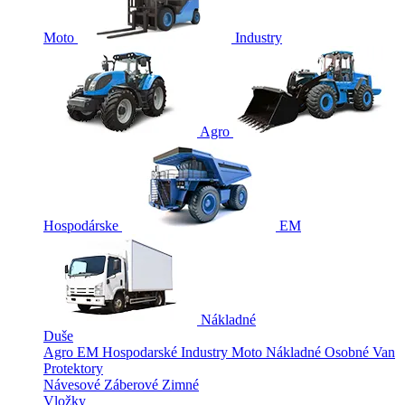
Moto
Industry
Agro
Hospodárske
EM
Nákladné
Duše
Agro
EM
Hospodarské
Industry
Moto
Nákladné
Osobné
Van
Protektory
Návesové
Záberové
Zimné
Vložky