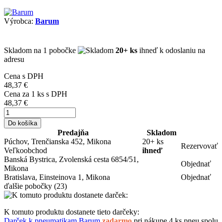
Výrobca:
Barum
Skladom
na 1 pobočke
20+ ks
ihneď k odoslaniu na
adresu
Cena s DPH
48,37 €
Cena za
1
ks s DPH
48,37 €
Do košíka
Predajňa
Skladom
Púchov, Trenčianska 452, Mikona
20+ ks
Rezervovať
Veľkoobchod
ihneď
Banská Bystrica, Zvolenská cesta 6854/51,
Objednať
Mikona
Bratislava, Einsteinova 1, Mikona
Objednať
ďalšie pobočky
(23)
K tomuto produktu dostanete tieto darčeky:
Darček k pneumatikam Barum
zadarmo
pri nákupe 4 ks pneu spolu