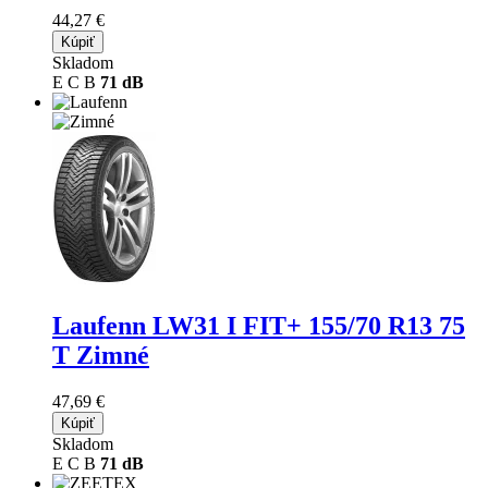
44,27 €
Kúpiť
Skladom
E
C
B
71 dB
Laufenn LW31 I FIT+
155/70 R13 75
T Zimné
47,69 €
Kúpiť
Skladom
E
C
B
71 dB