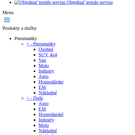
Objednať termín servisu
Menu
Produkty a služby
Pneumatiky
+
-
Pneumatiky
Osobné
SUV 4x4
Van
Moto
Industry
Agro
Hospodárske
EM
Nákladné
+
-
Duše
Agro
EM
Hospodarské
Industry
Moto
Nákladné