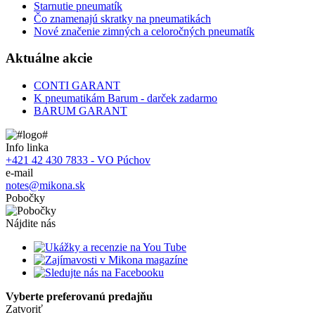
Starnutie pneumatík
Čo znamenajú skratky na pneumatikách
Nové značenie zimných a celoročných pneumatík
Aktuálne akcie
CONTI GARANT
K pneumatikám Barum - darček zadarmo
BARUM GARANT
Info linka
+421 42 430 7833 - VO Púchov
e-mail
notes@mikona.sk
Pobočky
Nájdite nás
Vyberte preferovanú predajňu
Zatvoriť