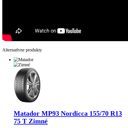
Alternatívne produkty
Matador MP93 Nordicca
155/70 R13
75 T Zimné