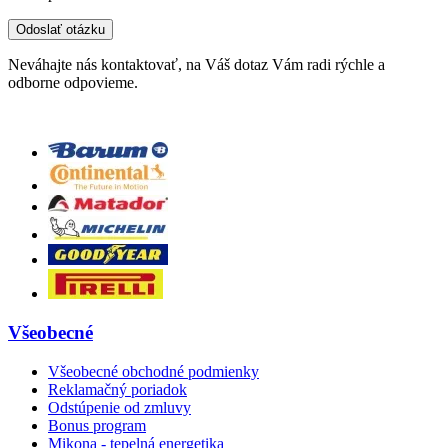
Neváhajte nás kontaktovať, na Váš dotaz Vám radi rýchle a
odborne odpovieme.
Všeobecné
Všeobecné obchodné podmienky
Reklamačný poriadok
Odstúpenie od zmluvy
Bonus program
Mikona - tepelná energetika