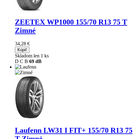
ZEETEX WP1000
155/70 R13 75 T
Zimné
34,28 €
Kúpiť
Skladom len 1 ks
D
C
B
69 dB
Laufenn LW31 I FIT+
155/70 R13 75
T Zimné