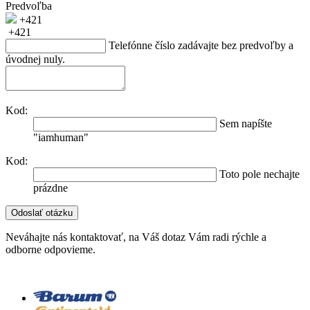
Predvoľba
+421
+421
Telefónne číslo zadávajte bez predvoľby a
úvodnej nuly.
Kod:
Sem napíšte
"iamhuman"
Kod:
Toto pole nechajte
prázdne
Neváhajte nás kontaktovať, na Váš dotaz Vám radi rýchle a
odborne odpovieme.