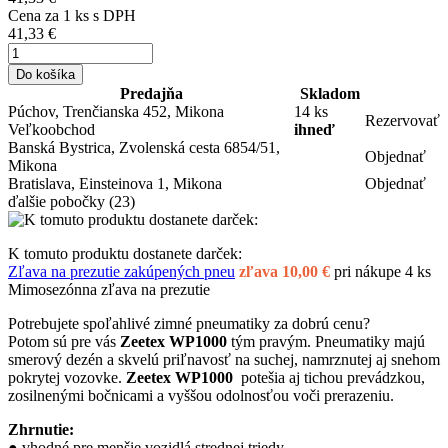
Cena za
1
ks s DPH
41,33 €
Do košíka
Predajňa
Skladom
Púchov, Trenčianska 452, Mikona
14 ks
Rezervovať
Veľkoobchod
ihneď
Banská Bystrica, Zvolenská cesta 6854/51,
Objednať
Mikona
Bratislava, Einsteinova 1, Mikona
Objednať
ďalšie pobočky
(23)
K tomuto produktu dostanete darček:
Zľava na prezutie zakúpených pneu
zľava 10,00 €
pri nákupe 4 ks
Mimosezónna zľava na prezutie
Potrebujete spoľahlivé zimné pneumatiky za dobrú cenu?
Potom sú pre vás
Zeetex WP1000
tým pravým. Pneumatiky majú
smerový dezén a skvelú priľnavosť na suchej, namrznutej aj snehom
pokrytej vozovke.
Zeetex WP1000
potešia aj tichou prevádzkou,
zosilnenými bočnicami a vyššou odolnosťou voči prerazeniu.
Zhrnutie:
● vhodné pre menšie vozidlá strednej triedy