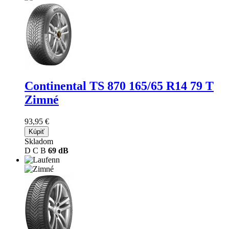
Continental TS 870
165/65 R14 79 T
Zimné
93,95 €
Kúpiť
Skladom
D
C
B
69 dB