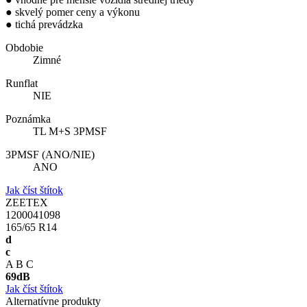
● skvelý pomer ceny a výkonu
● tichá prevádzka
Obdobie
Zimné
Runflat
NIE
Poznámka
TL M+S 3PMSF
3PMSF (ANO/NIE)
ANO
Jak číst štítok
ZEETEX
1200041098
165/65 R14
d
c
A
B
C
69
dB
Jak číst štítok
Alternatívne produkty