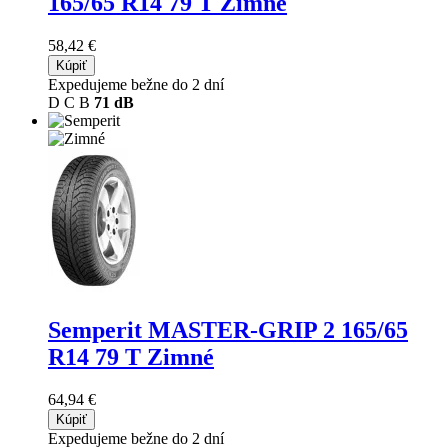
165/65 R14 79 T Zimné
58,42 €
Kúpiť
Expedujeme bežne do 2 dní
D
C
B
71 dB
Semperit MASTER-GRIP 2
165/65
R14 79 T Zimné
64,94 €
Kúpiť
Expedujeme bežne do 2 dní