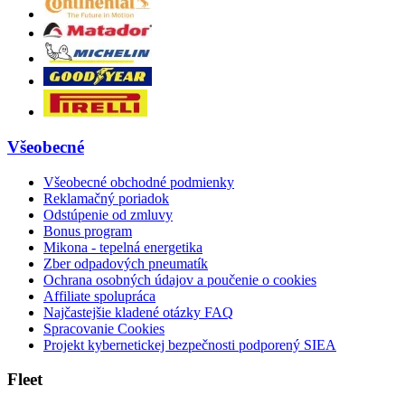
Všeobecné
Všeobecné obchodné podmienky
Reklamačný poriadok
Odstúpenie od zmluvy
Bonus program
Mikona - tepelná energetika
Zber odpadových pneumatík
Ochrana osobných údajov a poučenie o cookies
Affiliate spolupráca
Najčastejšie kladené otázky FAQ
Spracovanie Cookies
Projekt kybernetickej bezpečnosti podporený SIEA
Fleet