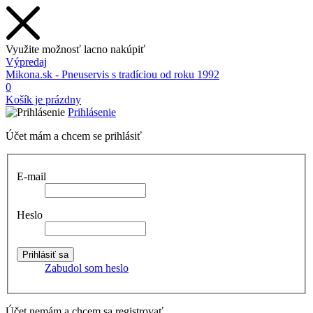
Využite možnosť lacno nakúpiť
Výpredaj
Mikona.sk - Pneuservis s tradíciou od roku 1992
0
Košík je prázdny
Prihlásenie
Účet mám a chcem se prihlásiť
E-mail
Heslo
Zabudol som heslo
Účet nemám a chcem sa registrovať