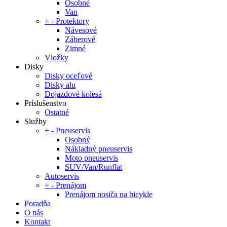
Osobné
Van
+
-
Protektory
Návesové
Záberové
Zimné
Vložky
Disky
Disky oceľové
Disky alu
Dojazdové kolesá
Príslušenstvo
Ostatné
Služby
+
-
Pneuservis
Osobný
Nákladný pneuservis
Moto pneuservis
SUV/Van/Runflat
Autoservis
+
-
Prenájom
Prenájom nosiča na bicykle
Poradňa
O nás
Kontakt