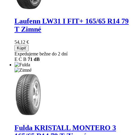
Laufenn LW31 I FIT+
165/65 R14 79
T Zimné
54,12 €
Kúpiť
Expedujeme bežne do 2 dní
E
C
B
71 dB
Fulda KRISTALL MONTERO 3