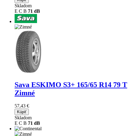
Skladom
E
C
B
71 dB
Sava ESKIMO S3+
165/65 R14 79 T
Zimné
57,43 €
Kúpiť
Skladom
E
C
B
71 dB