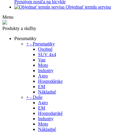
Prenájom nosiča na bicykle
Objednať termín servisu
Menu
Produkty a služby
Pneumatiky
+
-
Pneumatiky
Osobné
SUV 4x4
Van
Moto
Industry
Agro
Hospodárske
EM
Nákladné
+
-
Duše
Agro
EM
Hospodarské
Industry
Moto
Nákladné