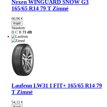
Nexen WINGUARD SNOW G3
165/65 R14 79 T Zimné
60,96 €
Kúpiť
Skladom
D
C
B
71 dB
Laufenn LW31 I FIT+
165/65 R14 79
T Zimné
54,12 €
Kúpiť