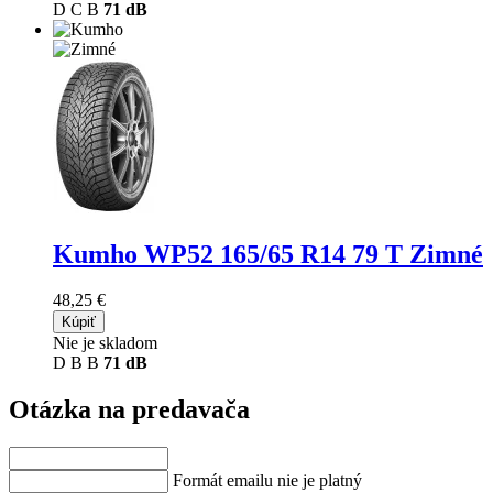
D
C
B
71 dB
Kumho WP52
165/65 R14 79 T Zimné
48,25 €
Kúpiť
Nie je skladom
D
B
B
71 dB
Otázka na predavača
Formát emailu nie je platný