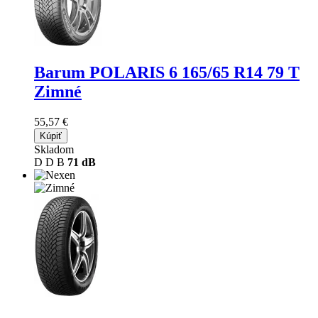
Barum POLARIS 6
165/65 R14 79 T
Zimné
55,57 €
Kúpiť
Skladom
D
D
B
71 dB