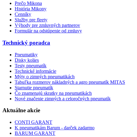
Prečo Mikona
História Mikony
Cenníky
Služby pre fleety
Výhody pre zmluvných partnerov
Formulár na odstúpenie od zmluvy
Technický poradca
Pneumatiky
Disky kolies
Testy pneumatík
Technické informácie
Mýty o zimných pneumatikách
Tabuľka rozmerov nákladných a agro pneumatík MITAS
Starnutie pneumatík
Čo znamenajú skratky na pneumatikách
Nové značenie zimných a celoročných pneumatík
Aktuálne akcie
CONTI GARANT
K pneumatikám Barum - darček zadarmo
BARUM GARANT