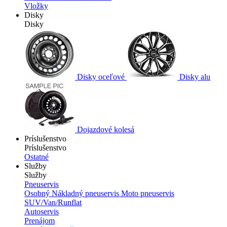
Vložky
Disky
Disky
Disky oceľové
Disky alu
Dojazdové kolesá
Príslušenstvo
Príslušenstvo
Ostatné
Služby
Služby
Pneuservis
Osobný
Nákladný pneuservis
Moto pneuservis
SUV/Van/Runflat
Autoservis
Prenájom