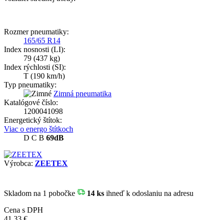
Rozmer pneumatiky:
165/65 R14
Index nosnosti (LI):
79
(437 kg)
Index rýchlosti (SI):
T
(190 km/h)
Typ pneumatiky:
Zimná pneumatika
Katalógové číslo:
1200041098
Energetický štítok:
Viac o energo štítkoch
D
C
B
69dB
Výrobca:
ZEETEX
Skladom
na 1 pobočke
14 ks
ihneď k odoslaniu na adresu
Cena s DPH
41,33 €