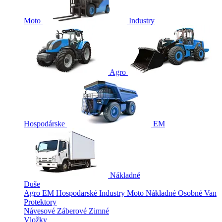
Moto
Industry
Agro
Hospodárske
EM
Nákladné
Duše
Agro
EM
Hospodarské
Industry
Moto
Nákladné
Osobné
Van
Protektory
Návesové
Záberové
Zimné
Vložky