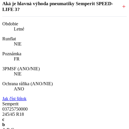
Aká je hlavná výhoda pneumatiky Semperit SPEED-
LIFE 3?
Obdobie
Letné
Runflat
NIE
Poznámka
FR
3PMSF (ANO/NIE)
NIE
Ochrana ráfika (ANO/NIE)
ANO
Jak číst štítok
Semperit
03725750000
245/45 R18
c
b