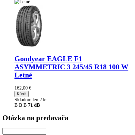
Goodyear EAGLE F1
ASYMMETRIC 3
245/45 R18 100 W
Letné
162,00 €
Kúpiť
Skladom len 2 ks
B
B
B
71 dB
Otázka na predavača