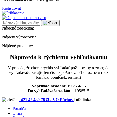
Registrovať
Nájdené oddelenia:
Nájdení výrobcovia:
Nájdené produkty:
Nápoveda k rýchlemu vyhľadávaniu
V prípade, že chcete rýchlo vyhľadať požadovaný rozmer, do
vyhľadávača zadajte len čísla z požadovaného rozmeru (bez
lomítok, pomĺčiek, písmen)
Napríklad hľadám:
195/65R15
Do vyhľadávača zadám:
1956515
+421 42 430 7833 - VO Púchov
Info linka
Poradňa
O nás