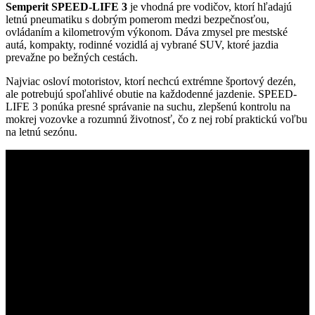
Semperit SPEED-LIFE 3
je vhodná pre vodičov, ktorí hľadajú
letnú pneumatiku s dobrým pomerom medzi bezpečnosťou,
ovládaním a kilometrovým výkonom. Dáva zmysel pre mestské
autá, kompakty, rodinné vozidlá aj vybrané SUV, ktoré jazdia
prevažne po bežných cestách.
Najviac osloví motoristov, ktorí nechcú extrémne športový dezén,
ale potrebujú spoľahlivé obutie na každodenné jazdenie. SPEED-
LIFE 3 ponúka presné správanie na suchu, zlepšenú kontrolu na
mokrej vozovke a rozumnú životnosť, čo z nej robí praktickú voľbu
na letnú sezónu.