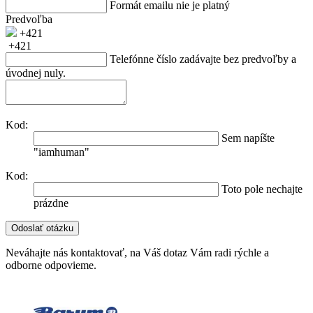
Formát emailu nie je platný
Predvoľba
+421
+421
Telefónne číslo zadávajte bez predvoľby a
úvodnej nuly.
Kod:
Sem napíšte
"iamhuman"
Kod:
Toto pole nechajte
prázdne
Neváhajte nás kontaktovať, na Váš dotaz Vám radi rýchle a
odborne odpovieme.