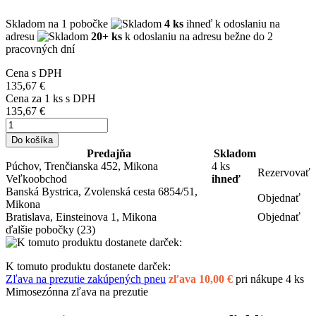
Skladom
na 1 pobočke
4 ks
ihneď k odoslaniu na
adresu
20+ ks
k odoslaniu na adresu bežne do 2
pracovných dní
Cena s DPH
135,67 €
Cena za
1
ks s DPH
135,67 €
Do košíka
Predajňa
Skladom
Púchov, Trenčianska 452, Mikona
4 ks
Rezervovať
Veľkoobchod
ihneď
Banská Bystrica, Zvolenská cesta 6854/51,
Objednať
Mikona
Bratislava, Einsteinova 1, Mikona
Objednať
ďalšie pobočky
(23)
K tomuto produktu dostanete darček:
Zľava na prezutie zakúpených pneu
zľava 10,00 €
pri nákupe 4 ks
Mimosezónna zľava na prezutie