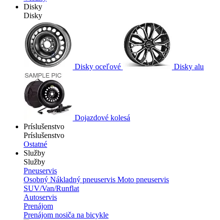
Disky
Disky
Disky oceľové
Disky alu
Dojazdové kolesá
Príslušenstvo
Príslušenstvo
Ostatné
Služby
Služby
Pneuservis
Osobný
Nákladný pneuservis
Moto pneuservis
SUV/Van/Runflat
Autoservis
Prenájom
Prenájom nosiča na bicykle