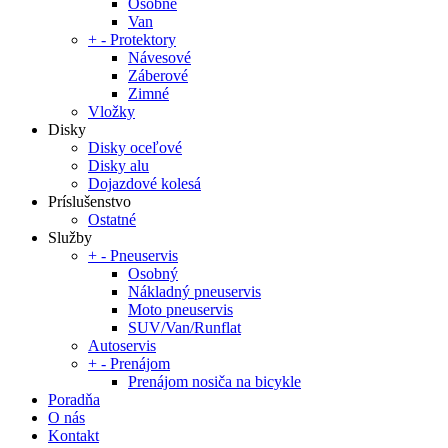
Osobné
Van
+
-
Protektory
Návesové
Záberové
Zimné
Vložky
Disky
Disky oceľové
Disky alu
Dojazdové kolesá
Príslušenstvo
Ostatné
Služby
+
-
Pneuservis
Osobný
Nákladný pneuservis
Moto pneuservis
SUV/Van/Runflat
Autoservis
+
-
Prenájom
Prenájom nosiča na bicykle
Poradňa
O nás
Kontakt