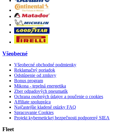
Všeobecné
Všeobecné obchodné podmienky
Reklamačný poriadok
Odstúpenie od zmluvy
Bonus program
Mikona - tepelná energetika
Zber odpadových pneumatík
Ochrana osobných údajov a poučenie o cookies
Affiliate spolupráca
Najčastejšie kladené otázky FAQ
Spracovanie Cookies
Projekt kybernetickej bezpečnosti podporený SIEA
Fleet