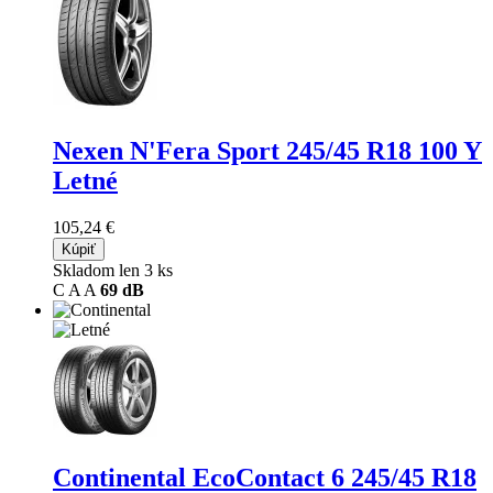
Nexen N'Fera Sport
245/45 R18 100 Y
Letné
105,24 €
Kúpiť
Skladom len 3 ks
C
A
A
69 dB
Continental EcoContact 6
245/45 R18