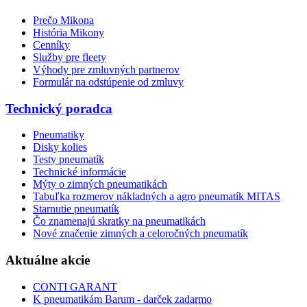
Prečo Mikona
História Mikony
Cenníky
Služby pre fleety
Výhody pre zmluvných partnerov
Formulár na odstúpenie od zmluvy
Technický poradca
Pneumatiky
Disky kolies
Testy pneumatík
Technické informácie
Mýty o zimných pneumatikách
Tabuľka rozmerov nákladných a agro pneumatík MITAS
Starnutie pneumatík
Čo znamenajú skratky na pneumatikách
Nové značenie zimných a celoročných pneumatík
Aktuálne akcie
CONTI GARANT
K pneumatikám Barum - darček zadarmo