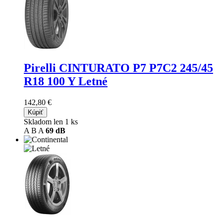
Pirelli CINTURATO P7 P7C2
245/45
R18 100 Y Letné
142,80 €
Kúpiť
Skladom len 1 ks
A
B
A
69 dB