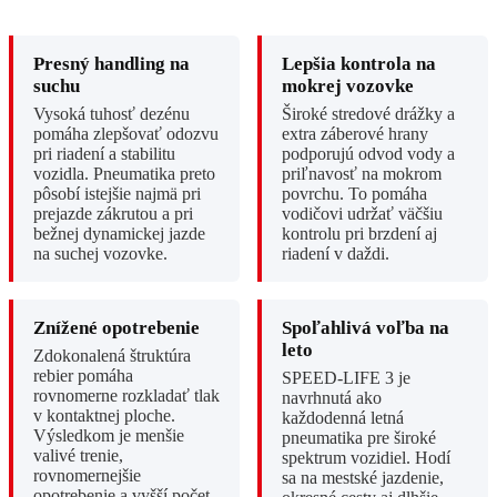
Presný handling na
Lepšia kontrola na
suchu
mokrej vozovke
Vysoká tuhosť dezénu
Široké stredové drážky a
pomáha zlepšovať odozvu
extra záberové hrany
pri riadení a stabilitu
podporujú odvod vody a
vozidla. Pneumatika preto
priľnavosť na mokrom
pôsobí istejšie najmä pri
povrchu. To pomáha
prejazde zákrutou a pri
vodičovi udržať väčšiu
bežnej dynamickej jazde
kontrolu pri brzdení aj
na suchej vozovke.
riadení v daždi.
Znížené opotrebenie
Spoľahlivá voľba na
leto
Zdokonalená štruktúra
rebier pomáha
SPEED-LIFE 3 je
rovnomerne rozkladať tlak
navrhnutá ako
v kontaktnej ploche.
každodenná letná
Výsledkom je menšie
pneumatika pre široké
valivé trenie,
spektrum vozidiel. Hodí
rovnomernejšie
sa na mestské jazdenie,
opotrebenie a vyšší počet