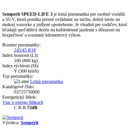
Semperit SPEED-LIFE 3
je letná pneumatika pre osobné vozidlá
a SUV, ktorá ponúka presné ovládanie na suchu, dobrú istotu na
mokrej vozovke a znížené opotrebenie. Je vhodná pre vodičov, ktorí
hľadajú spoľahlivý dezén na každodenné jazdenie s dôrazom na
bezpečnosť a rozumný kilometrový výkon.
Rozmer pneumatiky:
245/45 R18
Index nosnosti (LI):
100
(800 kg)
Index rýchlosti (SI):
Y
(300 km/h)
Typ pneumatiky:
Letná pneumatika
Katalógové číslo:
03725750000
Energetický štítok:
Viac o energo štítkoch
C
B
B
72dB
Výrobca:
Semperit