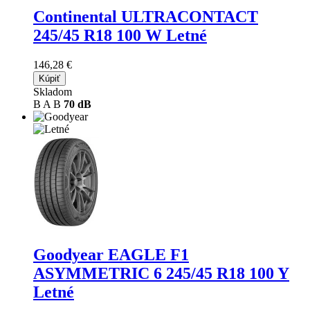
Continental ULTRACONTACT
245/45 R18 100 W Letné
146,28 €
Kúpiť
Skladom
B
A
B
70 dB
Goodyear EAGLE F1
ASYMMETRIC 6
245/45 R18 100 Y
Letné