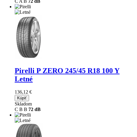
C
A
B
72 dB
Pirelli P ZERO
245/45 R18 100 Y
Letné
136,12 €
Kúpiť
Skladom
C
B
B
72 dB