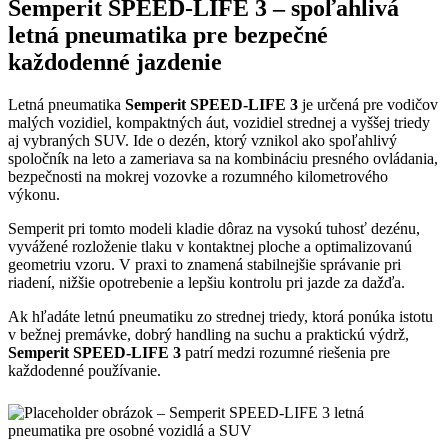
Semperit SPEED-LIFE 3 – spoľahlivá
letná pneumatika pre bezpečné
každodenné jazdenie
Letná pneumatika
Semperit SPEED-LIFE 3
je určená pre vodičov
malých vozidiel, kompaktných áut, vozidiel strednej a vyššej triedy
aj vybraných SUV. Ide o dezén, ktorý vznikol ako spoľahlivý
spoločník na leto a zameriava sa na kombináciu presného ovládania,
bezpečnosti na mokrej vozovke a rozumného kilometrového
výkonu.
Semperit pri tomto modeli kladie dôraz na vysokú tuhosť dezénu,
vyvážené rozloženie tlaku v kontaktnej ploche a optimalizovanú
geometriu vzoru. V praxi to znamená stabilnejšie správanie pri
riadení, nižšie opotrebenie a lepšiu kontrolu pri jazde za dažďa.
Ak hľadáte letnú pneumatiku zo strednej triedy, ktorá ponúka istotu
v bežnej premávke, dobrý handling na suchu a praktickú výdrž,
Semperit SPEED-LIFE 3
patrí medzi rozumné riešenia pre
každodenné používanie.