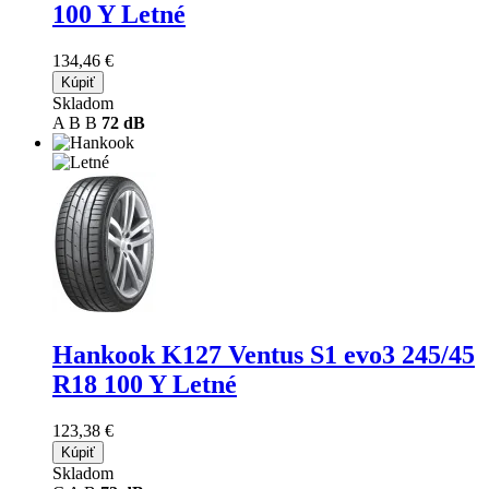
100 Y Letné
134,46 €
Kúpiť
Skladom
A
B
B
72 dB
Hankook K127 Ventus S1 evo3
245/45
R18 100 Y Letné
123,38 €
Kúpiť
Skladom