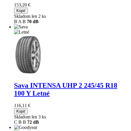
153,20 €
Kúpiť
Skladom len 2 ks
B
A
B
70 dB
Sava INTENSA UHP 2
245/45 R18
100 Y Letné
116,11 €
Kúpiť
Skladom len 3 ks
C
B
B
72 dB