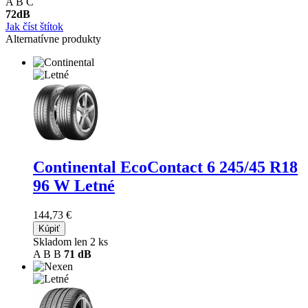
A
B
C
72
dB
Jak číst štítok
Alternatívne produkty
Continental EcoContact 6
245/45 R18
96 W Letné
144,73 €
Kúpiť
Skladom len 2 ks
A
B
B
71 dB