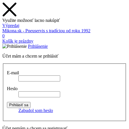
Využite možnosť lacno nakúpiť
Výpredaj
Mikona.sk - Pneuservis s tradíciou od roku 1992
0
Košík je prázdny
Prihlásenie
Účet mám a chcem se prihlásiť
E-mail
Heslo
Zabudol som heslo
Účet nemám a chcem sa registrovať