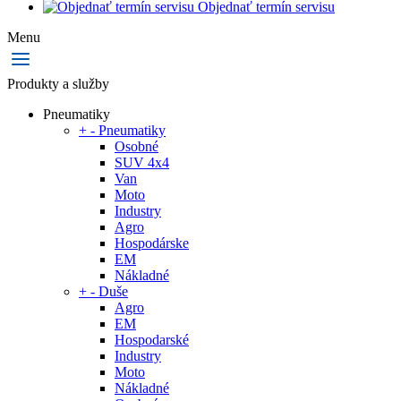
Objednať termín servisu
Menu
Produkty a služby
Pneumatiky
+
-
Pneumatiky
Osobné
SUV 4x4
Van
Moto
Industry
Agro
Hospodárske
EM
Nákladné
+
-
Duše
Agro
EM
Hospodarské
Industry
Moto
Nákladné