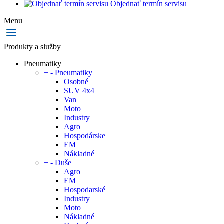
Objednať termín servisu
Menu
Produkty a služby
Pneumatiky
+
-
Pneumatiky
Osobné
SUV 4x4
Van
Moto
Industry
Agro
Hospodárske
EM
Nákladné
+
-
Duše
Agro
EM
Hospodarské
Industry
Moto
Nákladné