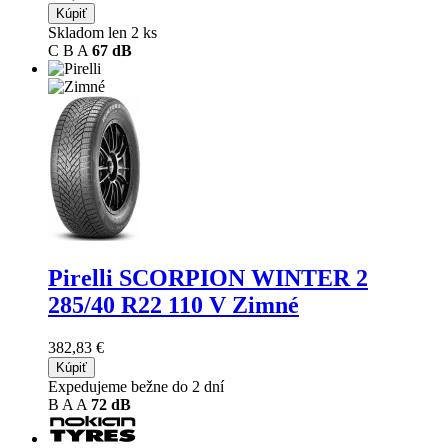
Kúpiť
Skladom len 2 ks
C
B
A
67 dB
Pirelli SCORPION WINTER 2
285/40 R22 110 V Zimné
382,83 €
Kúpiť
Expedujeme bežne do 2 dní
B
A
A
72 dB