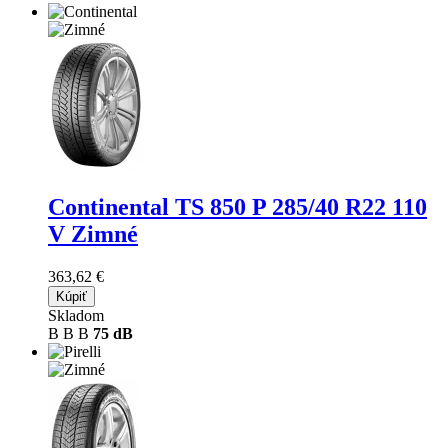
Continental TS 850 P
285/40 R22 110
V Zimné
363,62 €
Kúpiť
Skladom
B
B
B
75 dB