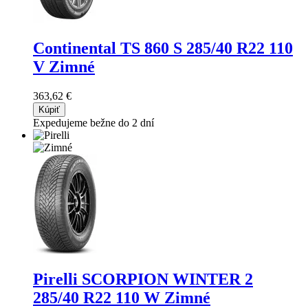
Continental TS 860 S
285/40 R22 110
V Zimné
363,62 €
Kúpiť
Expedujeme bežne do 2 dní
Pirelli SCORPION WINTER 2
285/40 R22 110 W Zimné