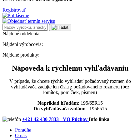
Registrovať
Nájdené oddelenia:
Nájdení výrobcovia:
Nájdené produkty:
Nápoveda k rýchlemu vyhľadávaniu
V prípade, že chcete rýchlo vyhľadať požadovaný rozmer, do
vyhľadávača zadajte len čísla z požadovaného rozmeru (bez
lomítok, pomĺčiek, písmen)
Napríklad hľadám:
195/65R15
Do vyhľadávača zadám:
1956515
+421 42 430 7833 - VO Púchov
Info linka
Poradňa
O nás