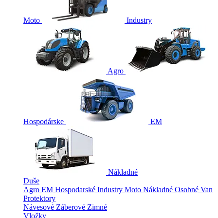
Moto
Industry
Agro
Hospodárske
EM
Nákladné
Duše
Agro
EM
Hospodarské
Industry
Moto
Nákladné
Osobné
Van
Protektory
Návesové
Záberové
Zimné
Vložky