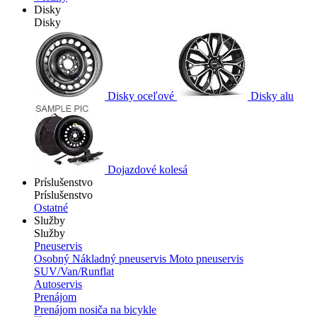
Disky
Disky
Disky oceľové
Disky alu
Dojazdové kolesá
Príslušenstvo
Príslušenstvo
Ostatné
Služby
Služby
Pneuservis
Osobný
Nákladný pneuservis
Moto pneuservis
SUV/Van/Runflat
Autoservis
Prenájom
Prenájom nosiča na bicykle