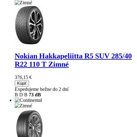
Nokian Hakkapeliitta R5 SUV
285/40
R22 110 T Zimné
376,15 €
Kúpiť
Expedujeme bežne do 2 dní
B
D
B
73 dB