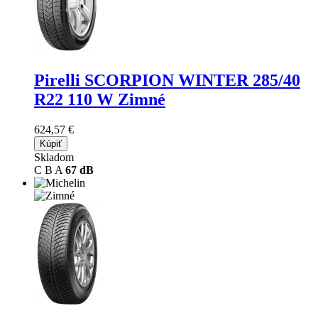
Pirelli SCORPION WINTER
285/40
R22 110 W Zimné
624,57 €
Kúpiť
Skladom
C
B
A
67 dB