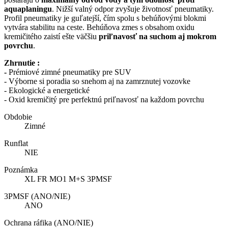
aquaplaningu
. Nižší valný odpor zvyšuje životnosť pneumatiky.
Profil pneumatiky je guľatejší, čím spolu s behúňovými blokmi
vytvára stabilitu na ceste. Behúňova zmes s obsahom oxidu
kremičitého zaistí ešte väčšiu
priľnavosť na suchom aj mokrom
povrchu
.
Zhrnutie :
-
Prémiové zimné pneumatiky pre SUV
- Výborne si poradia so snehom aj na zamrznutej vozovke
- Ekologické a energetické
- Oxid kremičitý pre perfektnú priľnavosť na každom povrchu
Obdobie
Zimné
Runflat
NIE
Poznámka
XL FR MO1 M+S 3PMSF
3PMSF (ANO/NIE)
ANO
Ochrana ráfika (ANO/NIE)