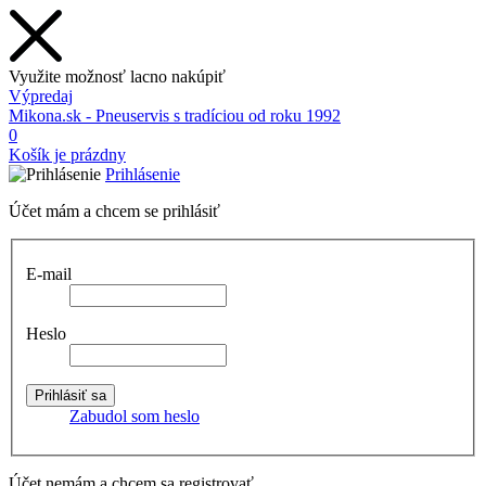
Využite možnosť lacno nakúpiť
Výpredaj
Mikona.sk - Pneuservis s tradíciou od roku 1992
0
Košík je prázdny
Prihlásenie
Účet mám a chcem se prihlásiť
E-mail
Heslo
Zabudol som heslo
Účet nemám a chcem sa registrovať