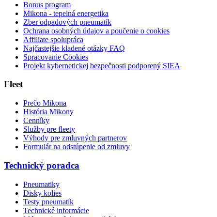
Bonus program
Mikona - tepelná energetika
Zber odpadových pneumatík
Ochrana osobných údajov a poučenie o cookies
Affiliate spolupráca
Najčastejšie kladené otázky FAQ
Spracovanie Cookies
Projekt kybernetickej bezpečnosti podporený SIEA
Fleet
Prečo Mikona
História Mikony
Cenníky
Služby pre fleety
Výhody pre zmluvných partnerov
Formulár na odstúpenie od zmluvy
Technický poradca
Pneumatiky
Disky kolies
Testy pneumatík
Technické informácie