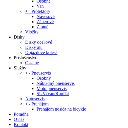
Osobné
Van
+
-
Protektory
Návesové
Záberové
Zimné
Vložky
Disky
Disky oceľové
Disky alu
Dojazdové kolesá
Príslušenstvo
Ostatné
Služby
+
-
Pneuservis
Osobný
Nákladný pneuservis
Moto pneuservis
SUV/Van/Runflat
Autoservis
+
-
Prenájom
Prenájom nosiča na bicykle
Poradňa
O nás
Kontakt