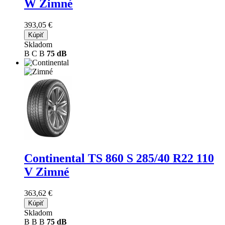
W Zimné
393,05 €
Kúpiť
Skladom
B
C
B
75 dB
Continental TS 860 S
285/40 R22 110
V Zimné
363,62 €
Kúpiť
Skladom
B
B
B
75 dB