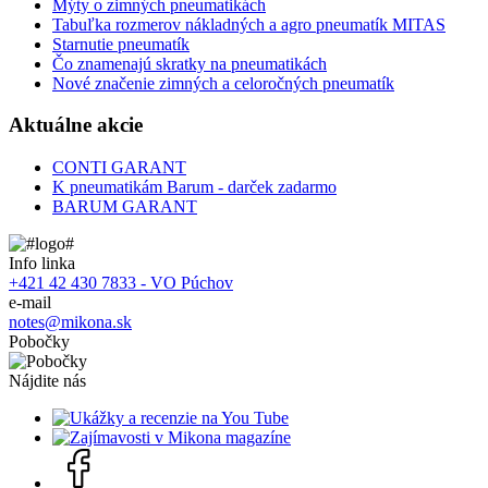
Mýty o zimných pneumatikách
Tabuľka rozmerov nákladných a agro pneumatík MITAS
Starnutie pneumatík
Čo znamenajú skratky na pneumatikách
Nové značenie zimných a celoročných pneumatík
Aktuálne akcie
CONTI GARANT
K pneumatikám Barum - darček zadarmo
BARUM GARANT
Info linka
+421 42 430 7833 - VO Púchov
e-mail
notes@mikona.sk
Pobočky
Nájdite nás