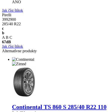
ANO
Jak číst štítok
Pirelli
3992900
285/40 R22
c
b
A
B
C
67
dB
Jak číst štítok
Alternatívne produkty
Continental TS 860 S
285/40 R22 110