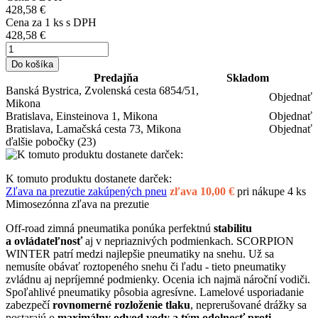
428,58 €
Cena za
1
ks s DPH
428,58 €
Do košíka
Predajňa
Skladom
Banská Bystrica, Zvolenská cesta 6854/51,
Objednať
Mikona
Bratislava, Einsteinova 1, Mikona
Objednať
Bratislava, Lamačská cesta 73, Mikona
Objednať
ďalšie pobočky
(23)
K tomuto produktu dostanete darček:
Zľava na prezutie zakúpených pneu
zľava 10,00 €
pri nákupe 4 ks
Mimosezónna zľava na prezutie
Off-road zimná pneumatika ponúka perfektnú
stabilitu
a ovládateľnosť
aj v nepriaznivých podmienkach. SCORPION
WINTER patrí medzi najlepšie pneumatiky na snehu. Už sa
nemusíte obávať roztopeného snehu či ľadu - tieto pneumatiky
zvládnu aj nepríjemné podmienky. Ocenia ich najmä nároční vodiči.
Spoľahlivé pneumatiky pôsobia agresívne. Lamelové usporiadanie
zabezpečí
rovnomerné rozloženie tlaku
, neprerušované drážky sa
postarajú o
maximálny odvod vody a tým odolnosť proti