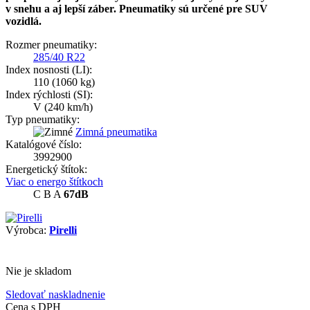
v snehu a aj lepší záber. Pneumatiky sú určené pre SUV
vozidlá.
Rozmer pneumatiky:
285/40 R22
Index nosnosti (LI):
110
(1060 kg)
Index rýchlosti (SI):
V
(240 km/h)
Typ pneumatiky:
Zimná pneumatika
Katalógové číslo:
3992900
Energetický štítok:
Viac o energo štítkoch
C
B
A
67dB
Výrobca:
Pirelli
Nie je skladom
Sledovať naskladnenie
Cena s DPH