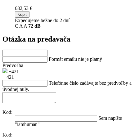
682,53 €
Kúpiť
Expedujeme bežne do 2 dní
C
A
A
72 dB
Otázka na predavača
Formát emailu nie je platný
Predvoľba
+421
+421
Telefónne číslo zadávajte bez predvoľby a
úvodnej nuly.
Kod:
Sem napíšte
"iamhuman"
Kod: