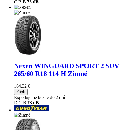
C
B
B
73 dB
Nexen WINGUARD SPORT 2 SUV
265/60 R18 114 H Zimné
164,32 €
Kúpiť
Expedujeme bežne do 2 dní
D
C
B
73 dB