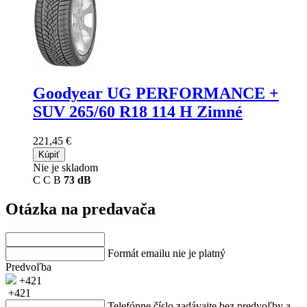
Goodyear UG PERFORMANCE +
SUV
265/60 R18 114 H Zimné
221,45 €
Kúpiť
Nie je skladom
C
C
B
73 dB
Otázka na predavača
Formát emailu nie je platný
Predvoľba
+421
+421
Telefónne číslo zadávajte bez predvoľby a