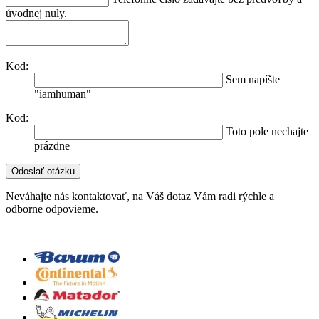
úvodnej nuly.
Kod:
Sem napíšte
"iamhuman"
Kod:
Toto pole nechajte
prázdne
Neváhajte nás kontaktovať, na Váš dotaz Vám radi rýchle a
odborne odpovieme.