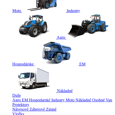
Moto
Industry
Agro
Hospodárske
EM
Nákladné
Duše
Agro
EM
Hospodarské
Industry
Moto
Nákladné
Osobné
Van
Protektory
Návesové
Záberové
Zimné
Vložky