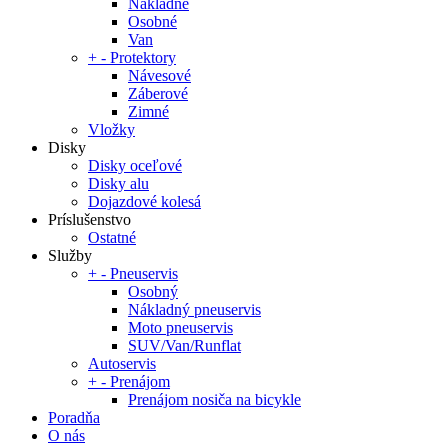
Nákladné
Osobné
Van
+
-
Protektory
Návesové
Záberové
Zimné
Vložky
Disky
Disky oceľové
Disky alu
Dojazdové kolesá
Príslušenstvo
Ostatné
Služby
+
-
Pneuservis
Osobný
Nákladný pneuservis
Moto pneuservis
SUV/Van/Runflat
Autoservis
+
-
Prenájom
Prenájom nosiča na bicykle
Poradňa
O nás