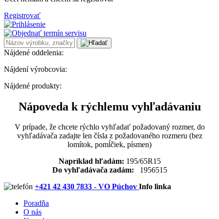
Registrovať
Nájdené oddelenia:
Nájdení výrobcovia:
Nájdené produkty:
Nápoveda k rýchlemu vyhľadávaniu
V prípade, že chcete rýchlo vyhľadať požadovaný rozmer, do
vyhľadávača zadajte len čísla z požadovaného rozmeru (bez
lomítok, pomĺčiek, písmen)
Napríklad hľadám:
195/65R15
Do vyhľadávača zadám:
1956515
+421 42 430 7833 - VO Púchov
Info linka
Poradňa
O nás