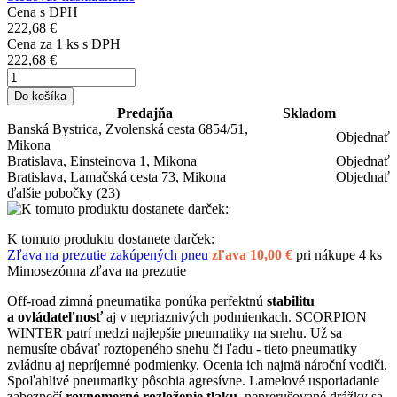
Cena s DPH
222,68 €
Cena za
1
ks s DPH
222,68 €
Do košíka
Predajňa
Skladom
Banská Bystrica, Zvolenská cesta 6854/51,
Objednať
Mikona
Bratislava, Einsteinova 1, Mikona
Objednať
Bratislava, Lamačská cesta 73, Mikona
Objednať
ďalšie pobočky
(23)
K tomuto produktu dostanete darček:
Zľava na prezutie zakúpených pneu
zľava 10,00 €
pri nákupe 4 ks
Mimosezónna zľava na prezutie
Off-road zimná pneumatika ponúka perfektnú
stabilitu
a ovládateľnosť
aj v nepriaznivých podmienkach. SCORPION
WINTER patrí medzi najlepšie pneumatiky na snehu. Už sa
nemusíte obávať roztopeného snehu či ľadu - tieto pneumatiky
zvládnu aj nepríjemné podmienky. Ocenia ich najmä nároční vodiči.
Spoľahlivé pneumatiky pôsobia agresívne. Lamelové usporiadanie
zabezpečí
rovnomerné rozloženie tlaku
, neprerušované drážky sa