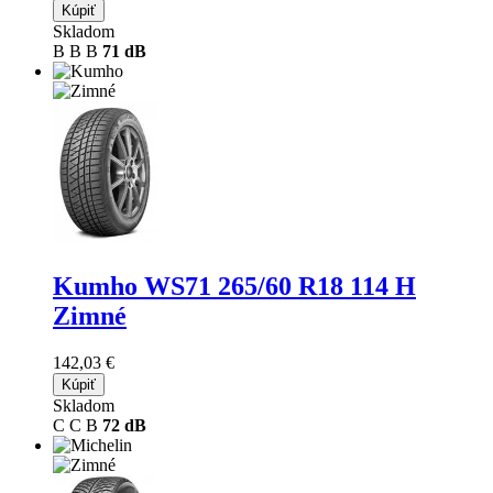
Kúpiť
Skladom
B
B
B
71 dB
Kumho WS71
265/60 R18 114 H
Zimné
142,03 €
Kúpiť
Skladom
C
C
B
72 dB