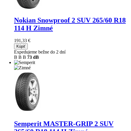
Nokian Snowproof 2 SUV
265/60 R18
114 H Zimné
191,33 €
Kúpiť
Expedujeme bežne do 2 dní
B
B
B
73 dB
Semperit MASTER-GRIP 2 SUV