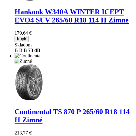
Hankook W340A WINTER ICEPT
EVO4 SUV
265/60 R18 114 H Zimné
179,64 €
Kúpiť
Skladom
B
B
B
73 dB
Continental TS 870 P
265/60 R18 114
H Zimné
213,77 €