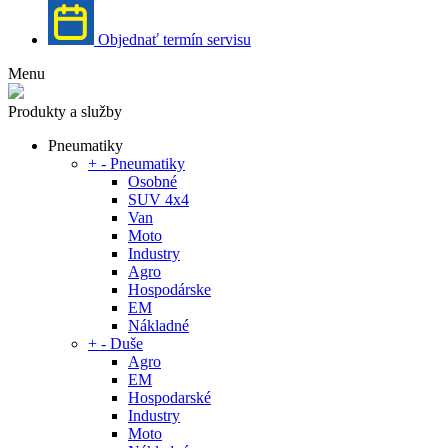
Objednať termín servisu
Menu
Produkty a služby
Pneumatiky
+
-
Pneumatiky
Osobné
SUV 4x4
Van
Moto
Industry
Agro
Hospodárske
EM
Nákladné
+
-
Duše
Agro
EM
Hospodarské
Industry
Moto