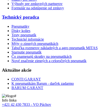
Výhody pre zmluvných partnerov
Formulár na odstúpenie od zmluvy
Technický poradca
Pneumatiky
Disky kolies
Testy pneumatík
Technické informácie
Mýty o zimných pneumatikách
Tabuľka rozmerov nákladných a agro pneumatík MITAS
Starnutie pneumatík
Čo znamenajú skratky na pneumatikách
Nové značenie zimných a celoročných pneumatík
Aktuálne akcie
CONTI GARANT
K pneumatikám Barum - darček zadarmo
BARUM GARANT
Info linka
+421 42 430 7833 - VO Púchov