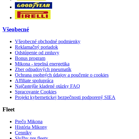
Všeobecné
Všeobecné obchodné podmienky
Reklamačný poriadok
Odstúpenie od zmluvy
Bonus program
Mikona - tepelná energetika
Zber odpadových pneumatík
Ochrana osobných údajov a poučenie o cookies
Affiliate spolupráca
Najčastejšie kladené otázky FAQ
Spracovanie Cookies
Projekt kybernetickej bezpečnosti podporený SIEA
Fleet
Prečo Mikona
História Mikony
Cenníky
Služby pre fleety