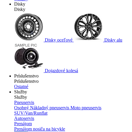
Disky
Disky
Disky oceľové
Disky alu
Dojazdové kolesá
Príslušenstvo
Príslušenstvo
Ostatné
Služby
Služby
Pneuservis
Osobný
Nákladný pneuservis
Moto pneuservis
SUV/Van/Runflat
Autoservis
Prenájom
Prenájom nosiča na bicykle