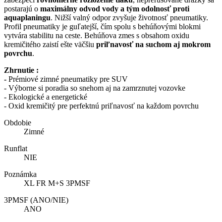
postarajú o
maximálny odvod vody a tým odolnosť proti
aquaplaningu
. Nižší valný odpor zvyšuje životnosť pneumatiky.
Profil pneumatiky je guľatejší, čím spolu s behúňovými blokmi
vytvára stabilitu na ceste. Behúňova zmes s obsahom oxidu
kremičitého zaistí ešte väčšiu
priľnavosť na suchom aj mokrom
povrchu
.
Zhrnutie :
-
Prémiové zimné pneumatiky pre SUV
- Výborne si poradia so snehom aj na zamrznutej vozovke
- Ekologické a energetické
- Oxid kremičitý pre perfektnú priľnavosť na každom povrchu
Obdobie
Zimné
Runflat
NIE
Poznámka
XL FR M+S 3PMSF
3PMSF (ANO/NIE)
ANO