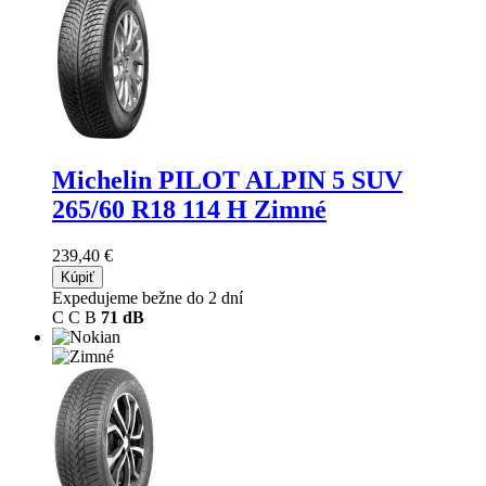
Michelin PILOT ALPIN 5 SUV
265/60 R18 114 H Zimné
239,40 €
Kúpiť
Expedujeme bežne do 2 dní
C
C
B
71 dB