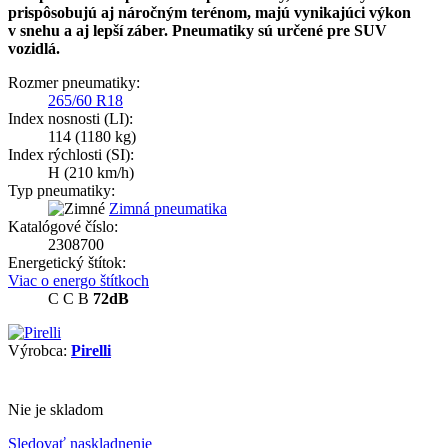
prispôsobujú aj náročným terénom, majú vynikajúci výkon
v snehu a aj lepší záber. Pneumatiky sú určené pre SUV
vozidlá.
Rozmer pneumatiky:
265/60 R18
Index nosnosti (LI):
114
(1180 kg)
Index rýchlosti (SI):
H
(210 km/h)
Typ pneumatiky:
Zimná pneumatika
Katalógové číslo:
2308700
Energetický štítok:
Viac o energo štítkoch
C
C
B
72dB
Výrobca:
Pirelli
Nie je skladom
Sledovať naskladnenie