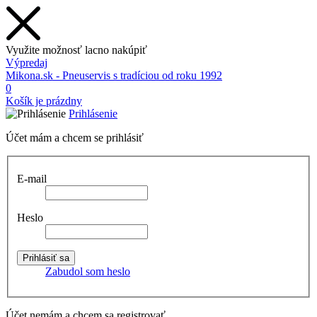
Využite možnosť lacno nakúpiť
Výpredaj
Mikona.sk - Pneuservis s tradíciou od roku 1992
0
Košík je prázdny
Prihlásenie
Účet mám a chcem se prihlásiť
E-mail
Heslo
Zabudol som heslo
Účet nemám a chcem sa registrovať