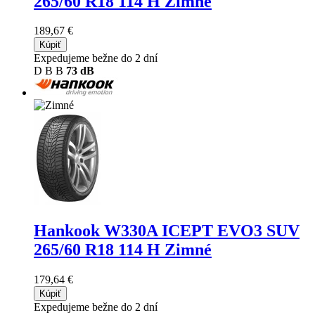
265/60 R18 114 H Zimné
189,67 €
Kúpiť
Expedujeme bežne do 2 dní
D
B
B
73 dB
Hankook W330A ICEPT EVO3 SUV
265/60 R18 114 H Zimné
179,64 €
Kúpiť
Expedujeme bežne do 2 dní