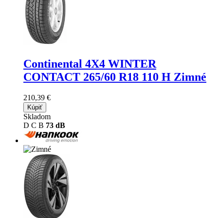
Continental 4X4 WINTER
CONTACT
265/60 R18 110 H Zimné
210,39 €
Kúpiť
Skladom
D
C
B
73 dB