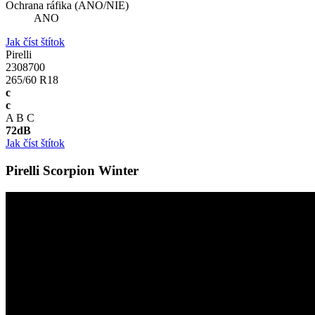
Ochrana ráfika (ANO/NIE)
ANO
Jak číst štítok
Pirelli
2308700
265/60 R18
c
c
A
B
C
72
dB
Jak číst štítok
Pirelli Scorpion Winter