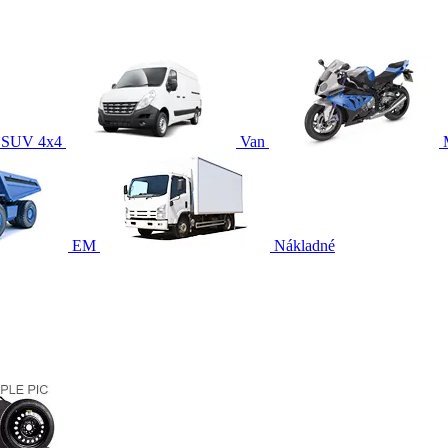
SUV 4x4
Van
EM
Nákladné