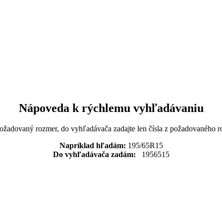
Nápoveda k rýchlemu vyhľadávaniu
požadovaný rozmer, do vyhľadávača zadajte len čísla z požadovaného r
Napríklad hľadám:
195/65R15
Do vyhľadávača zadám:
1956515