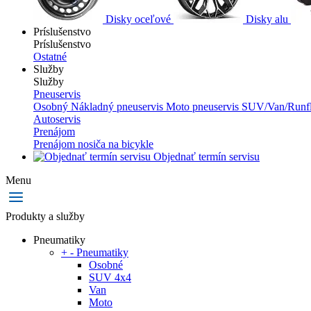
Disky oceľové
Disky alu
Príslušenstvo
Príslušenstvo
Ostatné
Služby
Služby
Pneuservis
Osobný
Nákladný pneuservis
Moto pneuservis
SUV/Van/Runfl
Autoservis
Prenájom
Prenájom nosiča na bicykle
Objednať termín servisu
Menu
Produkty a služby
Pneumatiky
+
-
Pneumatiky
Osobné
SUV 4x4
Van
Moto