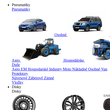
Pneumatiky
Pneumatiky
Osobné
Agro
Hospodárske
Duše
Agro
EM
Hospodarské
Industry
Moto
Nákladné
Osobné
Van
Protektory
Návesové
Záberové
Zimné
Vložky
Disky
Disky