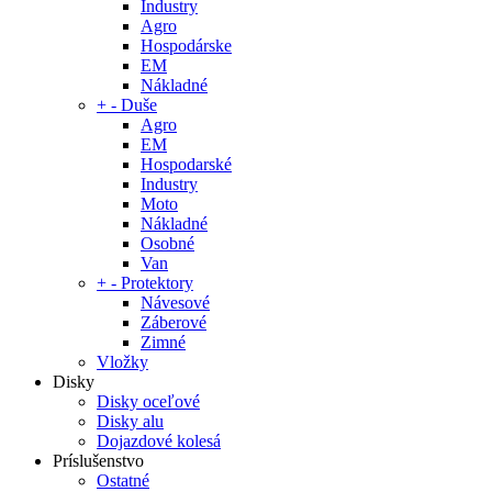
Industry
Agro
Hospodárske
EM
Nákladné
+
-
Duše
Agro
EM
Hospodarské
Industry
Moto
Nákladné
Osobné
Van
+
-
Protektory
Návesové
Záberové
Zimné
Vložky
Disky
Disky oceľové
Disky alu
Dojazdové kolesá
Príslušenstvo
Ostatné