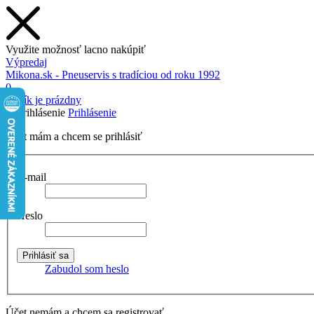
Využite možnosť lacno nakúpiť
Výpredaj
Mikona.sk - Pneuservis s tradíciou od roku 1992
0
Košík je prázdny
Prihlásenie
Účet mám a chcem se prihlásiť
E-mail
Heslo
Zabudol som heslo
Účet nemám a chcem sa registrovať