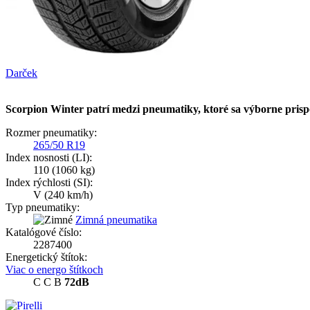
Darček
Scorpion Winter patrí medzi pneumatiky, ktoré sa výborne prisp
Rozmer pneumatiky:
265/50 R19
Index nosnosti (LI):
110
(1060 kg)
Index rýchlosti (SI):
V
(240 km/h)
Typ pneumatiky:
Zimná pneumatika
Katalógové číslo:
2287400
Energetický štítok:
Viac o energo štítkoch
C
C
B
72dB