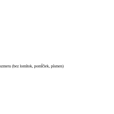
ozmeru (bez lomítok, pomĺčiek, písmen)