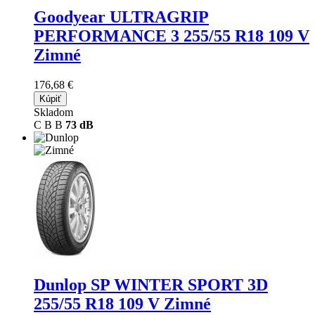
Goodyear ULTRAGRIP
PERFORMANCE 3
255/55 R18 109 V
Zimné
176,68 €
Kúpiť
Skladom
C
B
B
73 dB
Dunlop SP WINTER SPORT 3D
255/55 R18 109 V Zimné