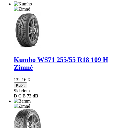
Kumho WS71
255/55 R18 109 H
Zimné
132,16 €
Kúpiť
Skladom
D
C
B
72 dB