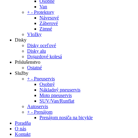
Osobné
Van
+
-
Protektory
Návesové
Záberové
Zimné
Vložky
Disky
Disky oceľové
Disky alu
Dojazdové kolesá
Príslušenstvo
Ostatné
Služby
+
-
Pneuservis
Osobný
Nákladný pneuservis
Moto pneuservis
SUV/Van/Runflat
Autoservis
+
-
Prenájom
Prenájom nosiča na bicykle
Poradňa
O nás
Kontakt