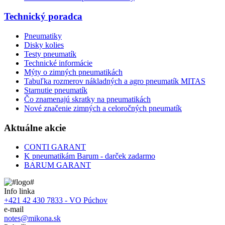
Technický poradca
Pneumatiky
Disky kolies
Testy pneumatík
Technické informácie
Mýty o zimných pneumatikách
Tabuľka rozmerov nákladných a agro pneumatík MITAS
Starnutie pneumatík
Čo znamenajú skratky na pneumatikách
Nové značenie zimných a celoročných pneumatík
Aktuálne akcie
CONTI GARANT
K pneumatikám Barum - darček zadarmo
BARUM GARANT
Info linka
+421 42 430 7833 - VO Púchov
e-mail
notes@mikona.sk