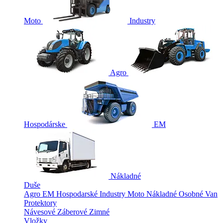
Moto
Industry
Agro
Hospodárske
EM
Nákladné
Duše
Agro
EM
Hospodarské
Industry
Moto
Nákladné
Osobné
Van
Protektory
Návesové
Záberové
Zimné
Vložky