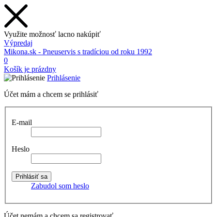
Využite možnosť lacno nakúpiť
Výpredaj
Mikona.sk - Pneuservis s tradíciou od roku 1992
0
Košík je prázdny
Prihlásenie
Účet mám a chcem se prihlásiť
E-mail
Heslo
Zabudol som heslo
Účet nemám a chcem sa registrovať