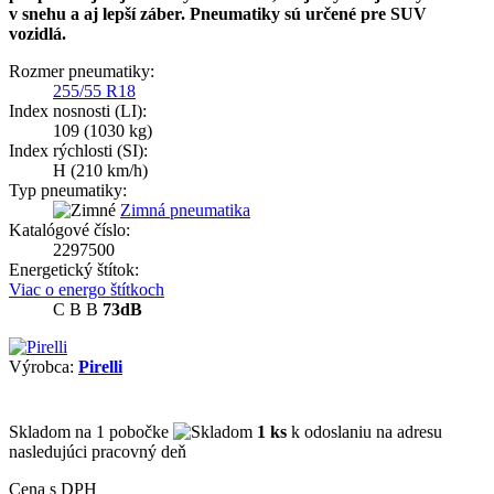
v snehu a aj lepší záber. Pneumatiky sú určené pre SUV
vozidlá.
Rozmer pneumatiky:
255/55 R18
Index nosnosti (LI):
109
(1030 kg)
Index rýchlosti (SI):
H
(210 km/h)
Typ pneumatiky:
Zimná pneumatika
Katalógové číslo:
2297500
Energetický štítok:
Viac o energo štítkoch
C
B
B
73dB
Výrobca:
Pirelli
Skladom
na 1 pobočke
1 ks
k odoslaniu na adresu
nasledujúci pracovný deň
Cena s DPH