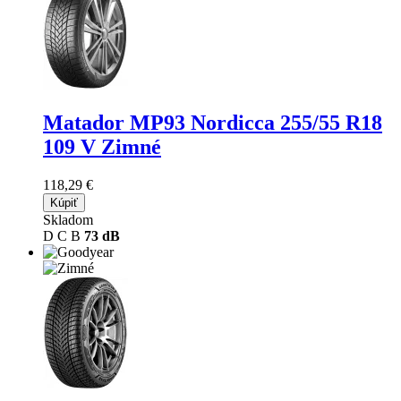
Matador MP93 Nordicca
255/55 R18
109 V Zimné
118,29 €
Kúpiť
Skladom
D
C
B
73 dB