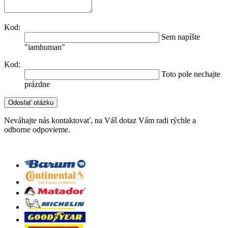
Kod:
Sem napíšte
"iamhuman"
Kod:
Toto pole nechajte
prázdne
Neváhajte nás kontaktovať, na Váš dotaz Vám radi rýchle a
odborne odpovieme.