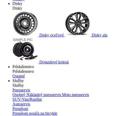
Disky
Disky
Disky oceľové
Disky alu
Dojazdové kolesá
Príslušenstvo
Príslušenstvo
Ostatné
Služby
Služby
Pneuservis
Osobný
Nákladný pneuservis
Moto pneuservis
SUV/Van/Runflat
Autoservis
Prenájom
Prenájom nosiča na bicykle