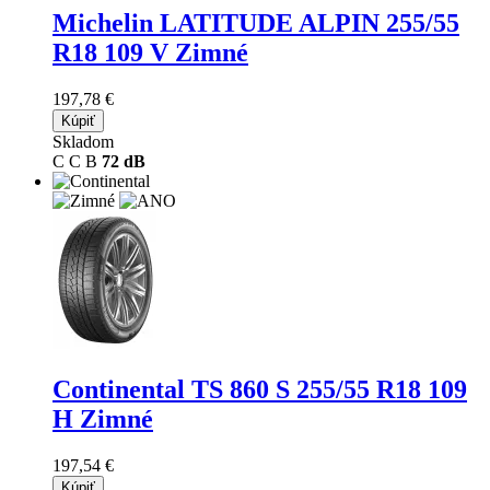
Michelin LATITUDE ALPIN
255/55
R18 109 V Zimné
197,78 €
Kúpiť
Skladom
C
C
B
72 dB
Continental TS 860 S
255/55 R18 109
H Zimné
197,54 €
Kúpiť