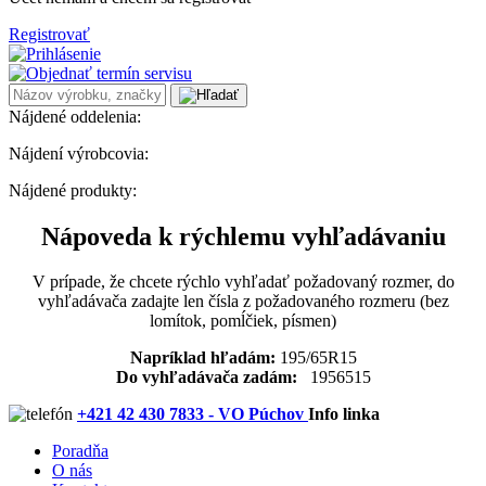
Registrovať
Nájdené oddelenia:
Nájdení výrobcovia:
Nájdené produkty:
Nápoveda k rýchlemu vyhľadávaniu
V prípade, že chcete rýchlo vyhľadať požadovaný rozmer, do
vyhľadávača zadajte len čísla z požadovaného rozmeru (bez
lomítok, pomĺčiek, písmen)
Napríklad hľadám:
195/65R15
Do vyhľadávača zadám:
1956515
+421 42 430 7833 - VO Púchov
Info linka
Poradňa
O nás