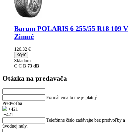
Barum POLARIS 6
255/55 R18 109 V
Zimné
126,32 €
Kúpiť
Skladom
C
C
B
73 dB
Otázka na predavača
Formát emailu nie je platný
Predvoľba
+421
+421
Telefónne číslo zadávajte bez predvoľby a
úvodnej nuly.