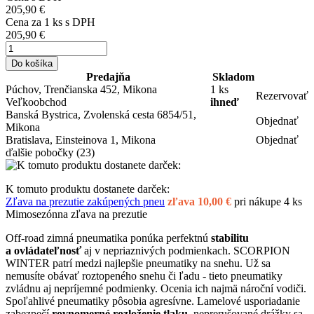
205,90 €
Cena za
1
ks s DPH
205,90 €
Do košíka
Predajňa
Skladom
Púchov, Trenčianska 452, Mikona
1 ks
Rezervovať
Veľkoobchod
ihneď
Banská Bystrica, Zvolenská cesta 6854/51,
Objednať
Mikona
Bratislava, Einsteinova 1, Mikona
Objednať
ďalšie pobočky
(23)
K tomuto produktu dostanete darček:
Zľava na prezutie zakúpených pneu
zľava 10,00 €
pri nákupe 4 ks
Mimosezónna zľava na prezutie
Off-road zimná pneumatika ponúka perfektnú
stabilitu
a ovládateľnosť
aj v nepriaznivých podmienkach. SCORPION
WINTER patrí medzi najlepšie pneumatiky na snehu. Už sa
nemusíte obávať roztopeného snehu či ľadu - tieto pneumatiky
zvládnu aj nepríjemné podmienky. Ocenia ich najmä nároční vodiči.
Spoľahlivé pneumatiky pôsobia agresívne. Lamelové usporiadanie
zabezpečí
rovnomerné rozloženie tlaku
, neprerušované drážky sa