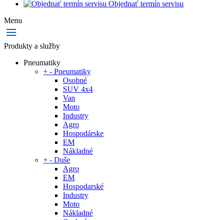
Objednať termín servisu
Menu
Produkty a služby
Pneumatiky
+
-
Pneumatiky
Osobné
SUV 4x4
Van
Moto
Industry
Agro
Hospodárske
EM
Nákladné
+
-
Duše
Agro
EM
Hospodarské
Industry
Moto
Nákladné