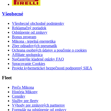
Všeobecné
Všeobecné obchodné podmienky
Reklamačný poriadok
Odstúpenie od zmluvy
Bonus program
Mikona - tepelná energetika
Zber odpadových pneumatík
Ochrana osobných údajov a poučenie o cookies
Affiliate spolupráca
Najčastejšie kladené otázky FAQ
Spracovanie Cookies
Projekt kybernetickej bezpečnosti podporený SIEA
Fleet
Prečo Mikona
História Mikony
Cenníky
Služby pre fleety
Výhody pre zmluvných partnerov
Formulár na odstúpenie od zmluvy