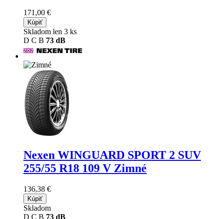
171,00 €
Kúpiť
Skladom len 3 ks
D
C
B
73 dB
Nexen WINGUARD SPORT 2 SUV
255/55 R18 109 V Zimné
136,38 €
Kúpiť
Skladom
D
C
B
73 dB