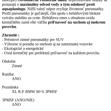
postarajú o
maximálny odvod vody a tým odolnosť proti
aquaplaningu
. Nižší valný odpor zvyšuje životnosť pneumatiky.
Profil pneumatiky je guľatejší, čím spolu s behúňovými blokmi
vytvára stabilitu na ceste. Behúňova zmes s obsahom oxidu
kremičitého zaistí ešte väčšiu
priľnavosť na suchom aj mokrom
povrchu
.
Zhrnutie :
-
Prémiové zimné pneumatiky pre SUV
- Výborne si poradia so snehom aj na zamrznutej vozovke
- Ekologické a energetické
- Oxid kremičitý pre perfektnú priľnavosť na každom povrchu
Obdobie
Zimné
Runflat
ANO
Poznámka
XL R-F BMW M+S 3PMSF
3PMSF (ANO/NIE)
ANO