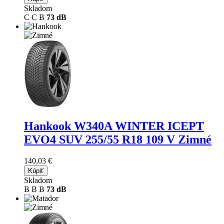
Skladom
C
C
B
73 dB
Hankook W340A WINTER ICEPT
EVO4 SUV
255/55 R18 109 V Zimné
140,03 €
Kúpiť
Skladom
B
B
B
73 dB