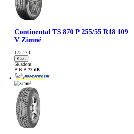
Continental TS 870 P
255/55 R18 109
V Zimné
172,17 €
Kúpiť
Skladom
B
B
B
72 dB