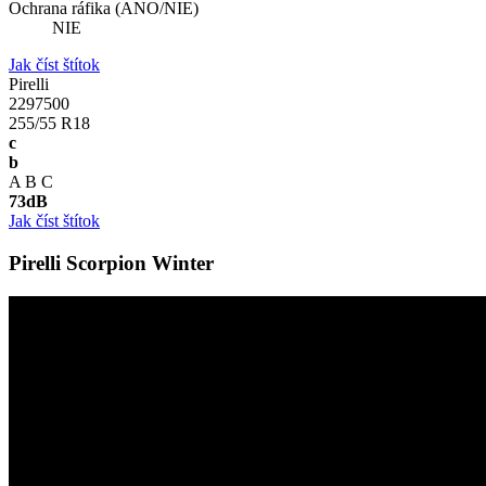
Ochrana ráfika (ANO/NIE)
NIE
Jak číst štítok
Pirelli
2297500
255/55 R18
c
b
A
B
C
73
dB
Jak číst štítok
Pirelli Scorpion Winter