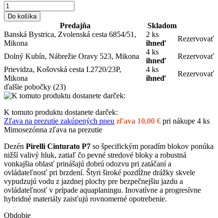
Do košíka
Predajňa
Skladom
Banská Bystrica, Zvolenská cesta 6854/51,
2 ks
Rezervovať
Mikona
ihneď
4 ks
Dolný Kubín, Nábrežie Oravy 523, Mikona
Rezervovať
ihneď
Prievidza, Košovská cesta I.2720/23P,
4 ks
Rezervovať
Mikona
ihneď
ďalšie pobočky
(23)
K tomuto produktu dostanete darček:
Zľava na prezutie zakúpených pneu
zľava 10,00 €
pri nákupe 4 ks
Mimosezónna zľava na prezutie
Dezén
Pirelli Cinturato P7
so špecifickým poradím blokov ponúka
nižší valivý hluk, zatiaľ čo pevné stredové bloky a robustná
vonkajšia oblasť prinášajú dobrú odozvu pri zatáčaní a
ovládateľnosť pri brzdení. Štyri široké pozdĺžne drážky skvele
vypudzujú vodu z jazdnej plochy pre bezpečnejšiu jazdu a
ovládateľnosť v prípade aquaplaningu. Inovatívne a progresívne
hybridné materiály zaisťujú rovnomerné opotrebenie.
Obdobie