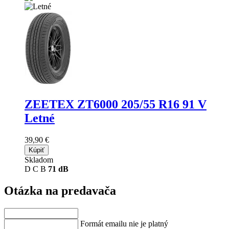
ZEETEX ZT6000
205/55 R16 91 V
Letné
39,90 €
Kúpiť
Skladom
D
C
B
71 dB
Otázka na predavača
Formát emailu nie je platný