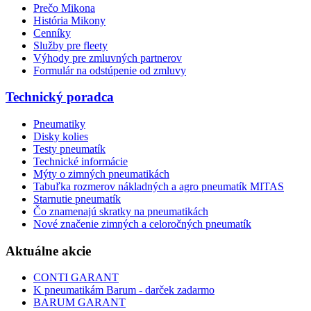
Prečo Mikona
História Mikony
Cenníky
Služby pre fleety
Výhody pre zmluvných partnerov
Formulár na odstúpenie od zmluvy
Technický poradca
Pneumatiky
Disky kolies
Testy pneumatík
Technické informácie
Mýty o zimných pneumatikách
Tabuľka rozmerov nákladných a agro pneumatík MITAS
Starnutie pneumatík
Čo znamenajú skratky na pneumatikách
Nové značenie zimných a celoročných pneumatík
Aktuálne akcie
CONTI GARANT
K pneumatikám Barum - darček zadarmo
BARUM GARANT