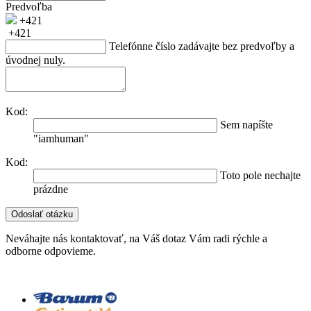
Predvoľba
+421
+421
Telefónne číslo zadávajte bez predvoľby a
úvodnej nuly.
Kod:
Sem napíšte
"iamhuman"
Kod:
Toto pole nechajte
prázdne
Neváhajte nás kontaktovať, na Váš dotaz Vám radi rýchle a
odborne odpovieme.