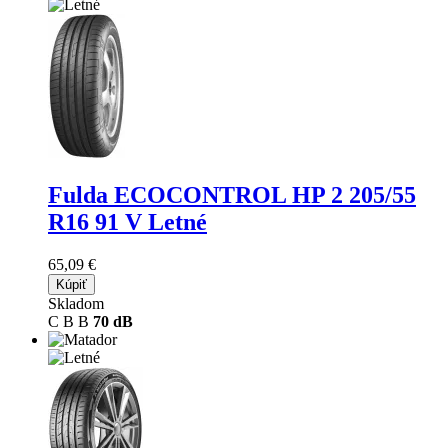
Fulda ECOCONTROL HP 2
205/55
R16 91 V Letné
65,09 €
Kúpiť
Skladom
C
B
B
70 dB