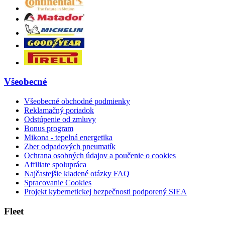
Všeobecné
Všeobecné obchodné podmienky
Reklamačný poriadok
Odstúpenie od zmluvy
Bonus program
Mikona - tepelná energetika
Zber odpadových pneumatík
Ochrana osobných údajov a poučenie o cookies
Affiliate spolupráca
Najčastejšie kladené otázky FAQ
Spracovanie Cookies
Projekt kybernetickej bezpečnosti podporený SIEA
Fleet