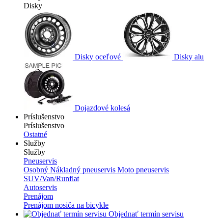
Disky
Disky oceľové
Disky alu
Dojazdové kolesá
Príslušenstvo
Príslušenstvo
Ostatné
Služby
Služby
Pneuservis
Osobný
Nákladný pneuservis
Moto pneuservis
SUV/Van/Runflat
Autoservis
Prenájom
Prenájom nosiča na bicykle
Objednať termín servisu