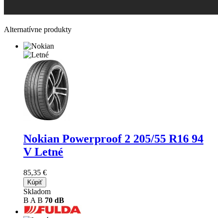
Alternatívne produkty
Nokian Powerproof 2
205/55 R16 94
V Letné
85,35 €
Kúpiť
Skladom
B
A
B
70 dB