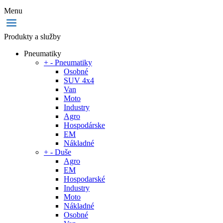
Menu
Produkty a služby
Pneumatiky
+
-
Pneumatiky
Osobné
SUV 4x4
Van
Moto
Industry
Agro
Hospodárske
EM
Nákladné
+
-
Duše
Agro
EM
Hospodarské
Industry
Moto
Nákladné
Osobné