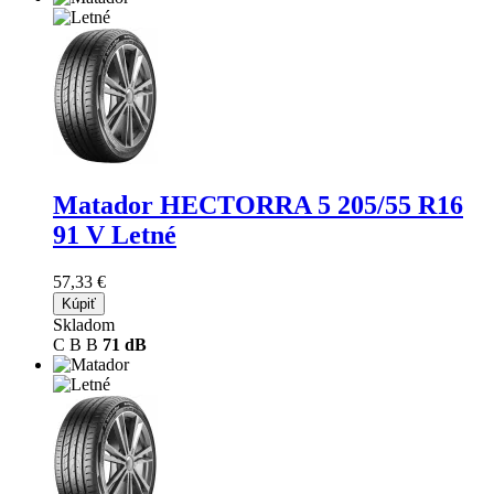
Matador HECTORRA 5
205/55 R16
91 V Letné
57,33 €
Kúpiť
Skladom
C
B
B
71 dB