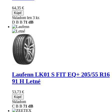
64,35 €
Kúpiť
Skladom len 3 ks
D
B
B
71 dB
Laufenn LK01 S FIT EQ+
205/55 R16
91 H Letné
53,73 €
Kúpiť
Skladom
C
B
B
71 dB