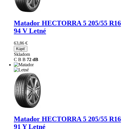
Matador HECTORRA 5
205/55 R16
94 V Letné
63,86 €
Kúpiť
Skladom
C
B
B
72 dB
Matador HECTORRA 5
205/55 R16
91 Y Letné