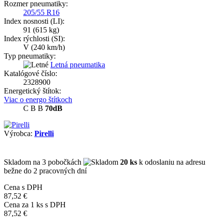
Rozmer pneumatiky:
205/55 R16
Index nosnosti (LI):
91
(615 kg)
Index rýchlosti (SI):
V
(240 km/h)
Typ pneumatiky:
Letná pneumatika
Katalógové číslo:
2328900
Energetický štítok:
Viac o energo štítkoch
C
B
B
70dB
Výrobca:
Pirelli
Skladom
na 3 pobočkách
20 ks
k odoslaniu na adresu
bežne do 2 pracovných dní
Cena s DPH
87,52 €
Cena za
1
ks s DPH
87,52 €