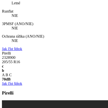
Letné
Runflat
NIE
3PMSF (ANO/NIE)
NIE
Ochrana ráfika (ANO/NIE)
NIE
Jak číst štítok
Pirelli
2328900
205/55 R16
c
b
A
B
C
70
dB
Jak číst štítok
Pirelli