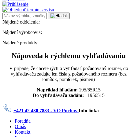
Nájdené oddelenia:
Nájdení výrobcovia:
Nájdené produkty:
Nápoveda k rýchlemu vyhľadávaniu
V prípade, že chcete rýchlo vyhľadať požadovaný rozmer, do
vyhľadávača zadajte len čísla z požadovaného rozmeru (bez
lomítok, pomĺčiek, písmen)
Napríklad hľadám:
195/65R15
Do vyhľadávača zadám:
1956515
+421 42 430 7833 - VO Púchov
Info linka
Poradňa
O nás
Kontakt