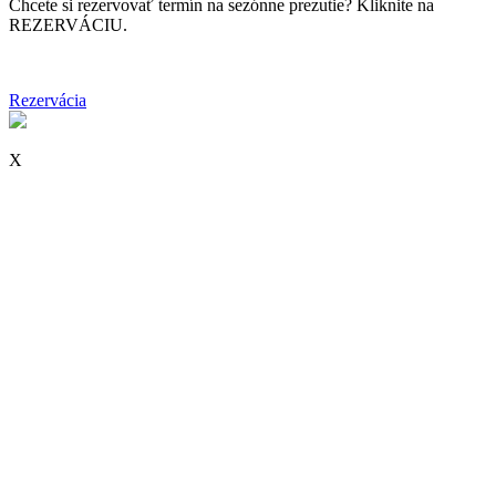
Chcete si rezervovať termín na sezónne prezutie? Kliknite na
REZERVÁCIU.
Rezervácia
X