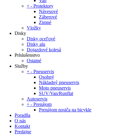
Van
+
-
Protektory
Návesové
Záberové
Zimné
Vložky
Disky
Disky oceľové
Disky alu
Dojazdové kolesá
Príslušenstvo
Ostatné
Služby
+
-
Pneuservis
Osobný
Nákladný pneuservis
Moto pneuservis
SUV/Van/Runflat
Autoservis
+
-
Prenájom
Prenájom nosiča na bicykle
Poradňa
O nás
Kontakt
Predajne