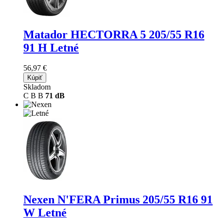
Matador HECTORRA 5
205/55 R16
91 H Letné
56,97 €
Kúpiť
Skladom
C
B
B
71 dB
Nexen N'FERA Primus
205/55 R16 91
W Letné