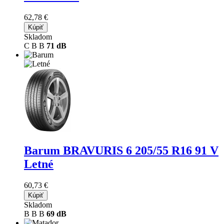
62,78 €
Kúpiť
Skladom
C
B
B
71 dB
Barum BRAVURIS 6
205/55 R16 91 V
Letné
60,73 €
Kúpiť
Skladom
B
B
B
69 dB