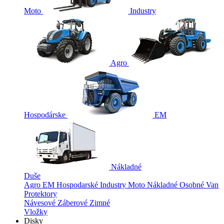
Moto
Industry
Agro
Hospodárske
EM
Nákladné
Duše
Agro
EM
Hospodarské
Industry
Moto
Nákladné
Osobné
Van
Protektory
Návesové
Záberové
Zimné
Vložky
Disky