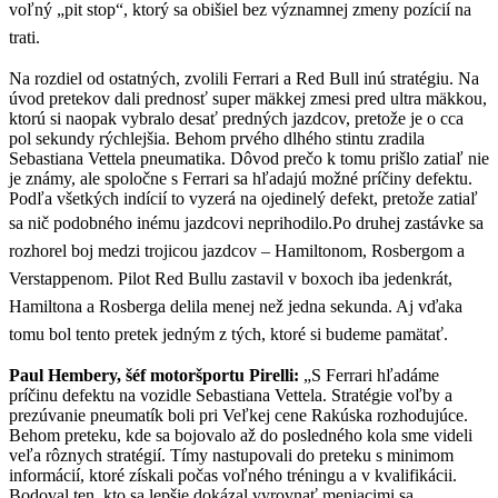
voľný „pit stop“, ktorý sa obišiel bez významnej zmeny pozícií na
trati.
Na rozdiel od ostatných, zvolili Ferrari a Red Bull inú stratégiu. Na
úvod pretekov dali prednosť super mäkkej zmesi pred ultra mäkkou,
ktorú si naopak vybralo desať predných jazdcov, pretože je o cca
pol sekundy rýchlejšia. Behom prvého dlhého stintu zradila
Sebastiana Vettela pneumatika. Dôvod prečo k tomu prišlo zatiaľ nie
je známy, ale spoločne s Ferrari sa hľadajú možné príčiny defektu.
Podľa všetkých indícií to vyzerá na ojedinelý defekt, pretože zatiaľ
sa nič podobného inému jazdcovi neprihodilo.
Po druhej zastávke sa
rozhorel boj medzi trojicou jazdcov – Hamiltonom, Rosbergom a
Verstappenom. Pilot Red Bullu zastavil v boxoch iba jedenkrát,
Hamiltona a Rosberga delila menej než jedna sekunda. Aj vďaka
tomu bol tento pretek jedným z tých, ktoré si budeme pamätať.
Paul Hembery, šéf motoršportu Pirelli:
„S Ferrari hľadáme
príčinu defektu na vozidle Sebastiana Vettela. Stratégie voľby a
prezúvanie pneumatík boli pri Veľkej cene Rakúska rozhodujúce.
Behom preteku, kde sa bojovalo až do posledného kola sme videli
veľa rôznych stratégií. Tímy nastupovali do preteku s minimom
informácií, ktoré získali počas voľného tréningu a v kvalifikácii.
Bodoval ten, kto sa lepšie dokázal vyrovnať meniacimi sa