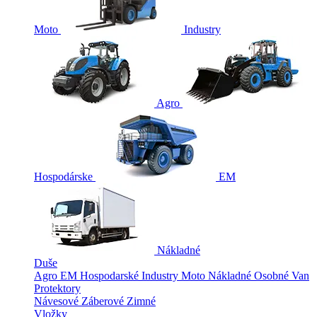
Moto
Industry
Agro
Hospodárske
EM
Nákladné
Duše
Agro
EM
Hospodarské
Industry
Moto
Nákladné
Osobné
Van
Protektory
Návesové
Záberové
Zimné
Vložky