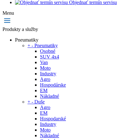
Objednať termín servisu
Menu
Produkty a služby
Pneumatiky
+
-
Pneumatiky
Osobné
SUV 4x4
Van
Moto
Industry
Agro
Hospodárske
EM
Nákladné
+
-
Duše
Agro
EM
Hospodarské
Industry
Moto
Nákladné