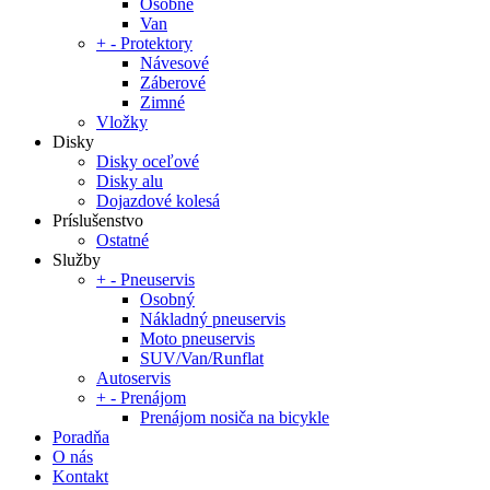
Osobné
Van
+
-
Protektory
Návesové
Záberové
Zimné
Vložky
Disky
Disky oceľové
Disky alu
Dojazdové kolesá
Príslušenstvo
Ostatné
Služby
+
-
Pneuservis
Osobný
Nákladný pneuservis
Moto pneuservis
SUV/Van/Runflat
Autoservis
+
-
Prenájom
Prenájom nosiča na bicykle
Poradňa
O nás
Kontakt