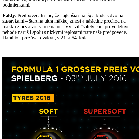
podmienkami.“
Fakty
: Predpovedali sme, že najlepšia stratégia bude s dvoma
zastávkami – štart na ultra mäkkej zmesi a následne prechod na
mäkkú zmes a zotrvanie na nej. Výjazd "safety car" po Vettelovej
nehode narušil spolu s nízkymi teplotami trate naše predpovede.
Hamilton prezúval dvakrát, v 21. a 54. kole.