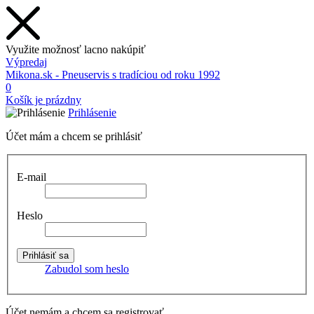
Využite možnosť lacno nakúpiť
Výpredaj
Mikona.sk - Pneuservis s tradíciou od roku 1992
0
Košík je prázdny
Prihlásenie
Účet mám a chcem se prihlásiť
E-mail
Heslo
Zabudol som heslo
Účet nemám a chcem sa registrovať