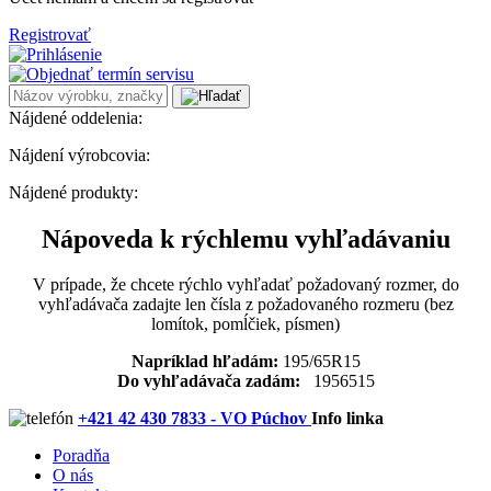
Registrovať
Nájdené oddelenia:
Nájdení výrobcovia:
Nájdené produkty:
Nápoveda k rýchlemu vyhľadávaniu
V prípade, že chcete rýchlo vyhľadať požadovaný rozmer, do
vyhľadávača zadajte len čísla z požadovaného rozmeru (bez
lomítok, pomĺčiek, písmen)
Napríklad hľadám:
195/65R15
Do vyhľadávača zadám:
1956515
+421 42 430 7833 - VO Púchov
Info linka
Poradňa
O nás