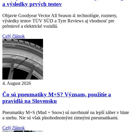
a výsledky prvých testov
Objavte Goodyear Vector All Season 4: technológie, rozmery,
výsledky testov TÜV SÜD a Tyre Reviews aj vhodnosť pre
prémiové a elektrické vozidlá.
Celý článok
4. August 2026
Čo sú pneumatiky M+S? Význam, použitie a
pravidlá na Slovensku
Pneumatiky M+S (Mud + Snow) sú navrhnuté na lepší záber v blate
a snehu. Nie sú však plnohodnotnými zimnými pneumatikami.
Celý článok