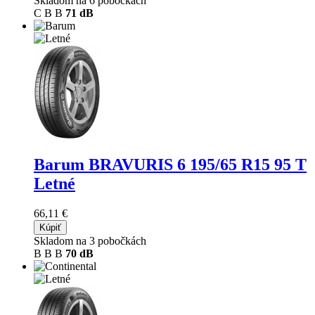
Skladom na 6 pobočkách
C
B
B
71 dB
Barum BRAVURIS 6
195/65 R15 95 T
Letné
66,11 €
Kúpiť
Skladom na 3 pobočkách
B
B
B
70 dB