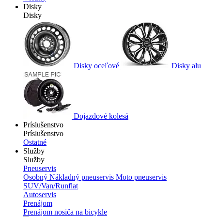
Disky
Disky
Disky oceľové
Disky alu
Dojazdové kolesá
Príslušenstvo
Príslušenstvo
Ostatné
Služby
Služby
Pneuservis
Osobný
Nákladný pneuservis
Moto pneuservis
SUV/Van/Runflat
Autoservis
Prenájom
Prenájom nosiča na bicykle