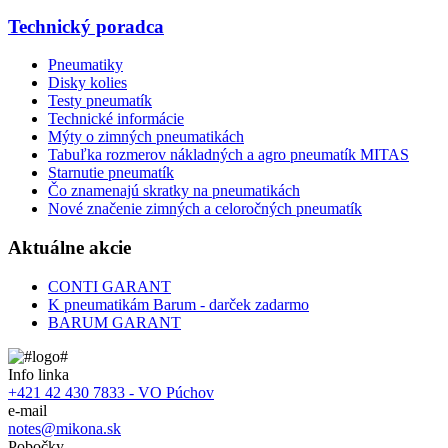
Technický poradca
Pneumatiky
Disky kolies
Testy pneumatík
Technické informácie
Mýty o zimných pneumatikách
Tabuľka rozmerov nákladných a agro pneumatík MITAS
Starnutie pneumatík
Čo znamenajú skratky na pneumatikách
Nové značenie zimných a celoročných pneumatík
Aktuálne akcie
CONTI GARANT
K pneumatikám Barum - darček zadarmo
BARUM GARANT
Info linka
+421 42 430 7833 - VO Púchov
e-mail
notes@mikona.sk
Pobočky