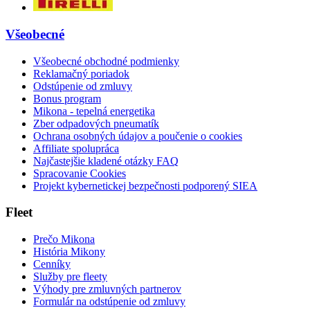
Všeobecné
Všeobecné obchodné podmienky
Reklamačný poriadok
Odstúpenie od zmluvy
Bonus program
Mikona - tepelná energetika
Zber odpadových pneumatík
Ochrana osobných údajov a poučenie o cookies
Affiliate spolupráca
Najčastejšie kladené otázky FAQ
Spracovanie Cookies
Projekt kybernetickej bezpečnosti podporený SIEA
Fleet
Prečo Mikona
História Mikony
Cenníky
Služby pre fleety
Výhody pre zmluvných partnerov
Formulár na odstúpenie od zmluvy