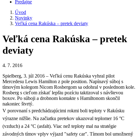
Predajne
Úvod
Novinky
Veľká cena Rakúska – pretek deviaty
Veľká cena Rakúska – pretek
deviaty
4. 7. 2016
Spielberg, 3. júl 2016 – Veľkú cenu Rakúska vyhral pilot
Mercedesu Lewis Hamilton z pole position. Napínavý súboj s
tímovým kolegom Nicom Rosbergom sa odohral v poslednom kole.
Rosberg s cieľom získať lepšiu pozíciu taktizoval s návštevou
boxov. Po súboji a drobnom kontakte s Hamiltonom skončil
nakoniec štvrtý.
V porovnaní s predchádzajúcimi rokmi boli teploty v Rakúsku
výrazne nižšie. Na začiatku pretekov ukazoval teplomer 16 °C
(vzduch) a 24 °C (asfalt). Viac než teploty mal na stratégie
závodných tímov vplyv výjazd "safety car". Tímom bol umožnený