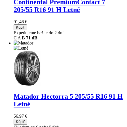
Continental PremiumContact 7
205/55 R16 91 H Letné
91,46 €
Kúpiť
Expedujeme bežne do 2 dní
C
A
B
71 dB
Matador Hectorra 5
205/55 R16 91 H
Letné
56,97 €
Kúpiť