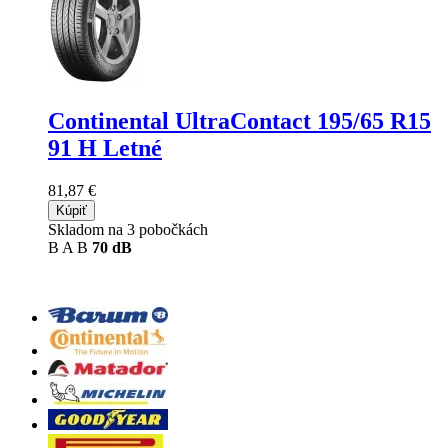
Continental UltraContact
195/65 R15
91 H Letné
81,87 €
Kúpiť
Skladom na 3 pobočkách
B
A
B
70 dB