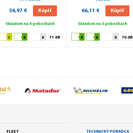
56,97 €
Kúpiť
66,11 €
Kúpiť
Skladom na 6 pobočkách
Skladom na 3 pobočkách
71 dB
70 dB
C
B
B
B
B
B
FLEET
TECHNICKÝ PORADCA