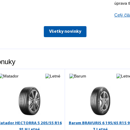
úprava t
Celý čl
Všetky novinky
onuky
atador HECTORRA 5
205/55 R16
Barum BRAVURIS 6
195/65 R15 9
91 H Letné
T Letné