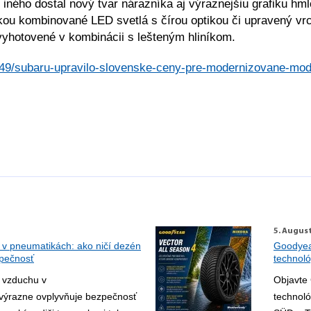
iného dostal nový tvar nárazníka aj výraznejšiu grafiku hm
kou kombinované LED svetlá s čírou optikou či upravený vr
 vyhotovené v kombinácii s lešteným hliníkom.
749/subaru-upravilo-slovenske-ceny-pre-modernizovane-mod
5. Augus
 v pneumatikách: ako ničí dezén
Goodyear
zpečnosť
technoló
 vzduchu v
Objavte 
výrazne ovplyvňuje bezpečnosť
technoló