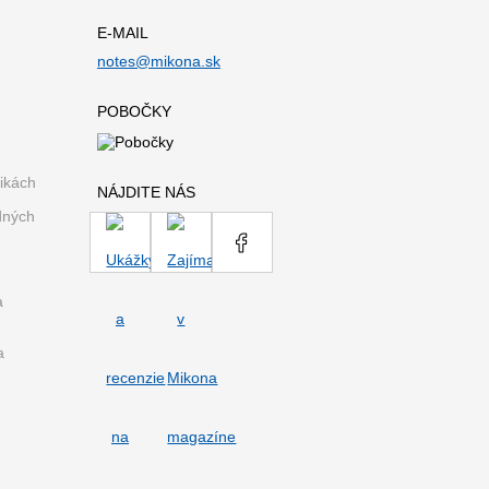
E-MAIL
notes@mikona.sk
POBOČKY
ikách
NÁJDITE NÁS
dných
a
a