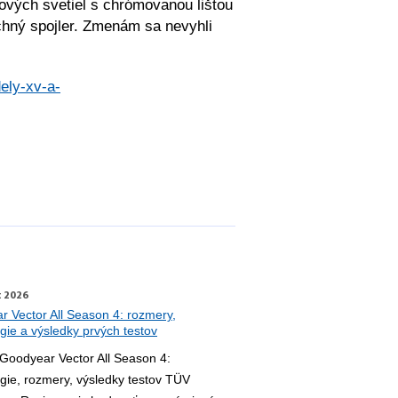
lových svetiel s chrómovanou lištou
chný spojler. Zmenám sa nevyhli
ely-xv-a-
t 2026
 Vector All Season 4: rozmery,
gie a výsledky prvých testov
Goodyear Vector All Season 4:
gie, rozmery, výsledky testov TÜV