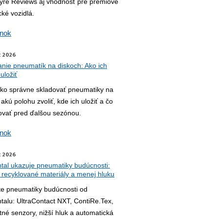
yre Reviews aj vhodnosť pre prémiové
cké vozidlá.
ánok
t 2026
nie pneumatík na diskoch: Ako ich
uložiť
 ako správne skladovať pneumatiky na
 akú polohu zvoliť, kde ich uložiť a čo
ovať pred ďalšou sezónou.
ánok
t 2026
tal ukazuje pneumatiky budúcnosti:
 recyklované materiály a menej hluku
te pneumatiky budúcnosti od
talu: UltraContact NXT, ContiRe.Tex,
ntné senzory, nižší hluk a automatická