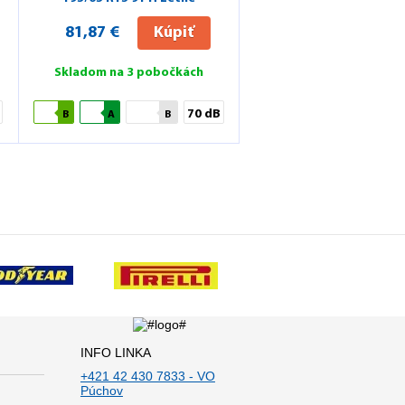
81,87 €
Kúpiť
Skladom na 3 pobočkách
70 dB
B
A
B
INFO LINKA
+421 42 430 7833 - VO
Púchov