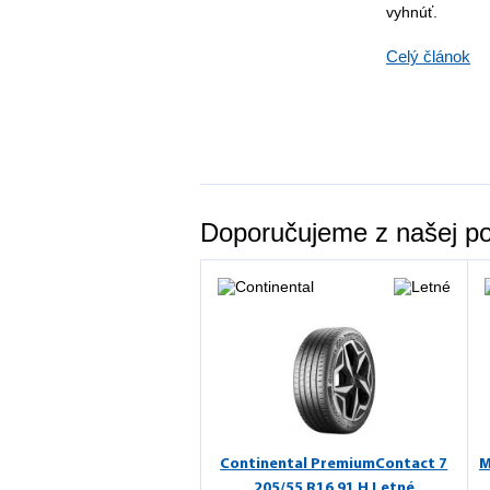
vyhnúť.
Celý článok
Doporučujeme z našej p
Continental PremiumContact 7
M
205/55 R16 91 H Letné