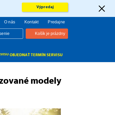
Výpredaj
O nás
Kontakt
Predajne
senie
Košík je prázdny
OBJEDNAŤ TERMÍN SERVISU
izované modely