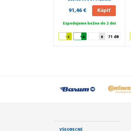
91,46 €
Kúpiť
Expedujeme bežne do 2 dní
71 dB
C
A
B
VŠEOBECNÉ