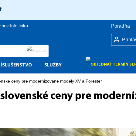
Ť
úchov
Info linka
Poradňa
Prihlá
RÍSLUŠENSTVO
SLUŽBY
venské ceny pre modernizované modely XV a Forester
 slovenské ceny pre modern