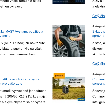
mnohí vodiči tomu ale aj tak
SÜD a T
sť len okrajovo.
a elektri
Celý čl
4. Augus
iky M+S? Význam, použitie a
Skladova
ovensku
správne 
S (Mud + Snow) sú navrhnuté
Zistite,
v blate a snehu. Nie sú však
diskoch,
i zimnými pneumatikami.
skontrol
Celý čl
4. Augus
tík: ako ich čítať a vybrať
Continen
 pre vaše auto
senzory,
eumatík vysvetlené jednoducho:
Spoznaj
amená 205/55 R16 91V, kde nájsť
Continen
r a akým chybám sa pri výbere
intelige