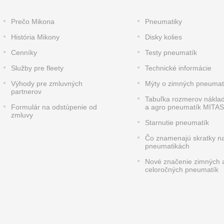
Prečo Mikona
Pneumatiky
História Mikony
Disky kolies
Cenníky
Testy pneumatík
Služby pre fleety
Technické informácie
Výhody pre zmluvných
Mýty o zimných pneumat
partnerov
Tabuľka rozmerov nákla
Formulár na odstúpenie od
a agro pneumatík MITAS
zmluvy
Starnutie pneumatík
Čo znamenajú skratky n
pneumatikách
Nové značenie zimných 
celoročných pneumatík