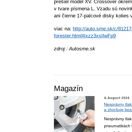
prešiel model XV. Crossover okrem 
v tvare písmena L. Vzadu sú novin
ani čierne 17-palcové disky kolies
viac na:
http://auto.sme.sk/c/8121
forester.html#ixzz3xsIlwFp9
zdroj : Autosme.sk
Magazín
6. August 2026
Nesprávny tlak
a zhoršuje be
Nesprávny tlak
pneumatikách 