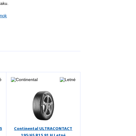
laku.
ánok
5
Continental ULTRACONTACT
195/65 R15 91 H Letné