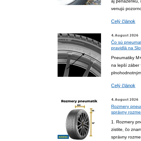
aj peňaženku, 
venujú pozorno
Celý článok
4. August 2026
Čo sú pneumat
pravidlá na Sl
Pneumatiky M+
na lepší záber 
plnohodnotným
Celý článok
4. August 2026
Rozmery pneuma
správny rozmer
1. Rozmery pn
zistite, čo zn
správny rozme