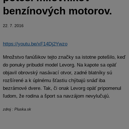
benzínových motorov.
22. 7. 2016
https://youtu.be/xF14Dj2Ywzo
Množstvo fanúšikov tejto značky sa istotne potešilo, keď
do ponuky pribudol model Levorg. Na kapote sa opäť
objavil obrovský nasávací otvor, zadné blatníky sú
rozšírené a k úplnému šťastiu chýbajú snáď iba
bezrámové dvere. Tak, či onak Levorg opäť pripomenul
ľudom, že rodina a šport sa navzájom nevylučujú.
zdroj : Pluska.sk