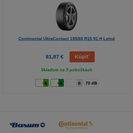
Continental UltraContact
195/65 R15 91 H Letné
81,87 €
Kúpiť
Skladom na 3 pobočkách
70 dB
B
A
B