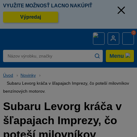
VYUŽITE MOŽNOSŤ LACNO NAKÚPIŤ
Výpredaj
0
Menu
Úvod
Novinky
Subaru Levorg kráča v šľapajach Imprezy, čo poteší milovníkov
benzínových motorov.
Subaru Levorg kráča v
šľapajach Imprezy, čo
poteší milovníkov