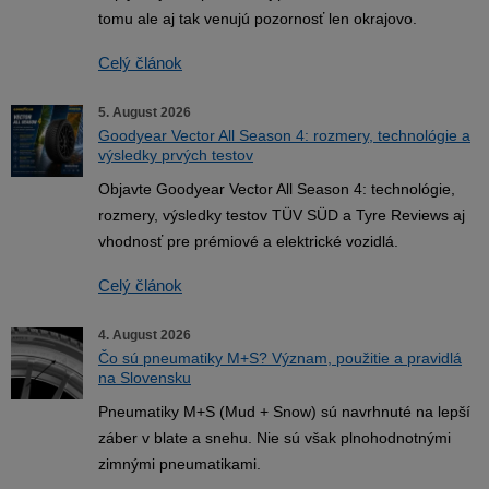
tomu ale aj tak venujú pozornosť len okrajovo.
Celý článok
5. August 2026
Goodyear Vector All Season 4: rozmery, technológie a
výsledky prvých testov
Objavte Goodyear Vector All Season 4: technológie,
rozmery, výsledky testov TÜV SÜD a Tyre Reviews aj
vhodnosť pre prémiové a elektrické vozidlá.
Celý článok
4. August 2026
Čo sú pneumatiky M+S? Význam, použitie a pravidlá
na Slovensku
Pneumatiky M+S (Mud + Snow) sú navrhnuté na lepší
záber v blate a snehu. Nie sú však plnohodnotnými
zimnými pneumatikami.