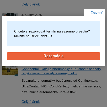
Celý článok
Zatvoriť
4. August 2026
Skladovanie pneumatík na diskoch: Ako ich správne
uložiť
Chcete si rezervovať termín na sezónne prezutie?
Zistite, ako správne skladovať pneumatiky na diskoch,
Kliknite na REZERVÁCIU.
akú polohu zvoliť, kde ich uložiť a čo skontrolovať pred
ďalšou sezónou.
Celý článok
Rezervácia
4. August 2026
Continental ukazuje pneumatiky budúcnosti: senzory,
recyklované materiály a menej hluku
Spoznajte pneumatiky budúcnosti od Continentalu:
UltraContact NXT, ContiRe.Tex, inteligentné senzory,
nižší hluk a automatická úprava tlaku.
Celý článok