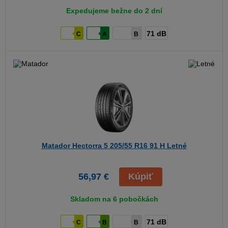
Expedujeme bežne do 2 dní
71 dB
C
A
B
Matador Hectorra 5
205/55 R16 91 H Letné
56,97 €
Kúpiť
Skladom na 6 pobočkách
71 dB
C
B
B