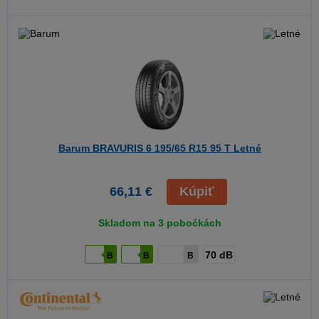
Barum BRAVURIS 6
195/65 R15 95 T Letné
66,11 €
Kúpiť
Skladom na 3 pobočkách
70 dB
B
B
B