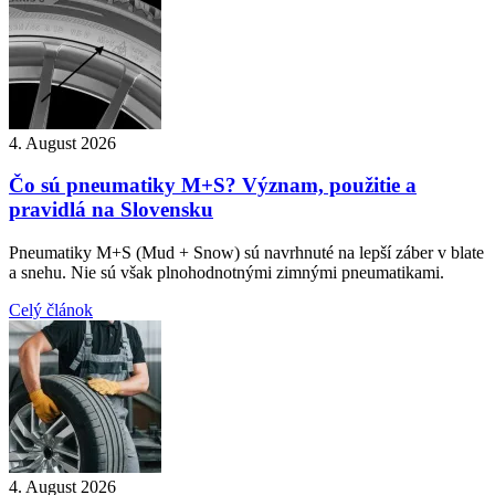
4. August 2026
Čo sú pneumatiky M+S? Význam, použitie a
pravidlá na Slovensku
Pneumatiky M+S (Mud + Snow) sú navrhnuté na lepší záber v blate
a snehu. Nie sú však plnohodnotnými zimnými pneumatikami.
Celý článok
4. August 2026