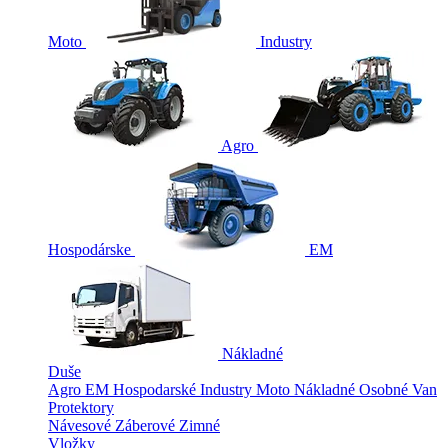
Moto
Industry
Agro
Hospodárske
EM
Nákladné
Duše
Agro
EM
Hospodarské
Industry
Moto
Nákladné
Osobné
Van
Protektory
Návesové
Záberové
Zimné
Vložky