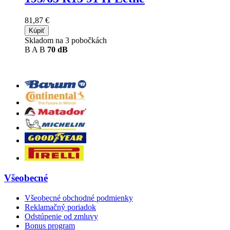
81,87 €
Kúpiť
Skladom na 3 pobočkách
B
A
B
70 dB
Všeobecné
Všeobecné obchodné podmienky
Reklamačný poriadok
Odstúpenie od zmluvy
Bonus program