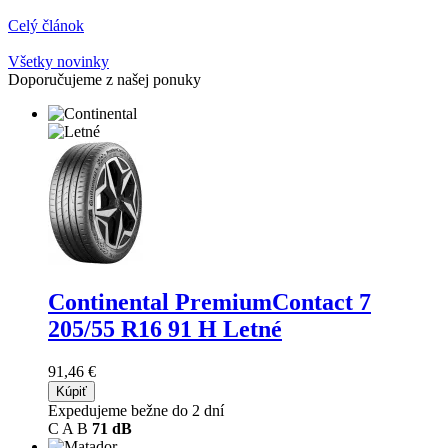
Celý článok
Všetky novinky
Doporučujeme z našej ponuky
Continental PremiumContact 7
205/55 R16 91 H Letné
91,46 €
Kúpiť
Expedujeme bežne do 2 dní
C
A
B
71 dB