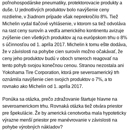
poľnohospodárske pneumatiky, protektorovacie produkty a
duše. U jednotlivých produktov bolo navýšenie ceny
rozdielne, v žiadnom prípade však neprekročilo 8%. Tiež
Michelin vydal tlačové vyhlásenie, v ktorom sa tiež odvoláva
na rast ceny surovín a vedľa amerického kontinentu avizuje
zvýšenie cien všetkých produktov aj na európskom trhu o 8%
s účinnosťou od 1. apríla 2017. Michelin k tomu ešte dodáva,
že v závislosti na pohybe cien surovín možno očakávať, že
ceny jeho produktov budú v oboch smeroch reagovať na
tento pohyb svojou konečnou cenou. Stranou nezostala ani
Yokohama Tire Corporation, ktorá pre severoamerický trh
oznámila navýšenie cien svojich produktov o 7%, a to
rovnako ako Michelin od 1. apríla 2017.
Ponúka sa otázka, prečo zdražovanie štartuje hlavne na
severoamerickom trhu. Rovnaká otázka tiež otvára priestor
pre špekulácie. Že by americká cenotvorba mala hypoteticky
výrazne menší priestor pre manévrovanie v závislosti na
pohybe výrobných nákladov?