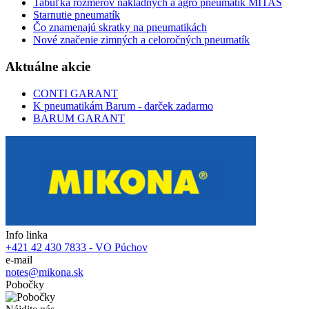
Tabuľka rozmerov nákladných a agro pneumatík MITAS
Starnutie pneumatík
Čo znamenajú skratky na pneumatikách
Nové značenie zimných a celoročných pneumatík
Aktuálne akcie
CONTI GARANT
K pneumatikám Barum - darček zadarmo
BARUM GARANT
Info linka
+421 42 430 7833 - VO Púchov
e-mail
notes@mikona.sk
Pobočky