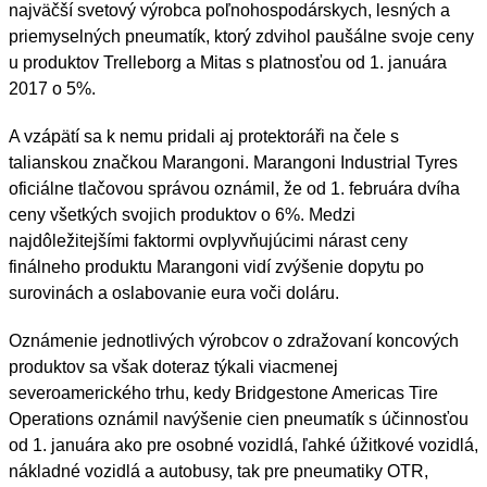
najväčší svetový výrobca poľnohospodárskych, lesných a
priemyselných pneumatík, ktorý zdvihol paušálne svoje ceny
u produktov Trelleborg a Mitas s platnosťou od 1. januára
2017 o 5%.
A vzápätí sa k nemu pridali aj protektoráři na čele s
talianskou značkou Marangoni. Marangoni Industrial Tyres
oficiálne tlačovou správou oznámil, že od 1. februára dvíha
ceny všetkých svojich produktov o 6%. Medzi
najdôležitejšími faktormi ovplyvňujúcimi nárast ceny
finálneho produktu Marangoni vidí zvýšenie dopytu po
surovinách a oslabovanie eura voči doláru.
Oznámenie jednotlivých výrobcov o zdražovaní koncových
produktov sa však doteraz týkali viacmenej
severoamerického trhu, kedy Bridgestone Americas Tire
Operations oznámil navýšenie cien pneumatík s účinnosťou
od 1. januára ako pre osobné vozidlá, ľahké úžitkové vozidlá,
nákladné vozidlá a autobusy, tak pre pneumatiky OTR,