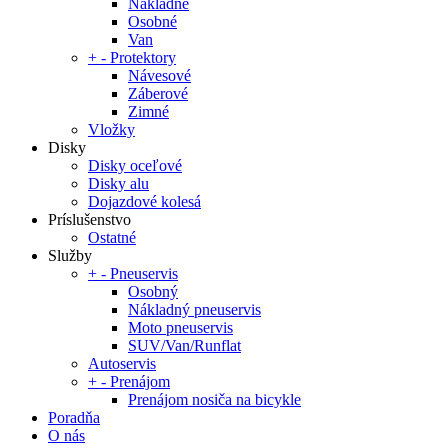
Nákladné
Osobné
Van
+
-
Protektory
Návesové
Záberové
Zimné
Vložky
Disky
Disky oceľové
Disky alu
Dojazdové kolesá
Príslušenstvo
Ostatné
Služby
+
-
Pneuservis
Osobný
Nákladný pneuservis
Moto pneuservis
SUV/Van/Runflat
Autoservis
+
-
Prenájom
Prenájom nosiča na bicykle
Poradňa
O nás