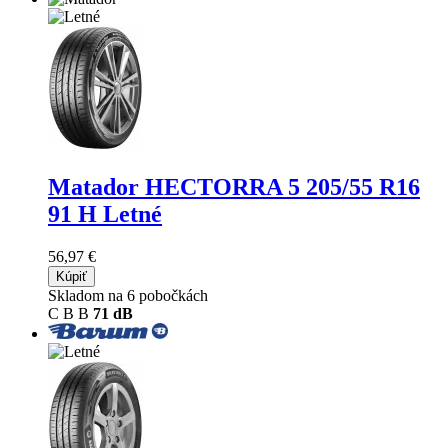
Matador HECTORRA 5
205/55 R16
91 H Letné
56,97 €
Kúpiť
Skladom na 6 pobočkách
C
B
B
71 dB