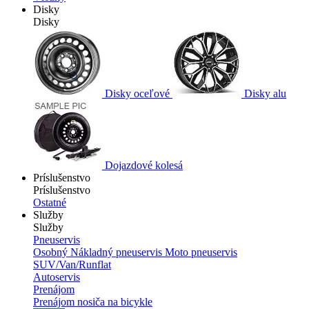
Disky
Disky
Disky oceľové
Disky alu
Dojazdové kolesá
Príslušenstvo
Príslušenstvo
Ostatné
Služby
Služby
Pneuservis
Osobný
Nákladný pneuservis
Moto pneuservis
SUV/Van/Runflat
Autoservis
Prenájom
Prenájom nosiča na bicykle