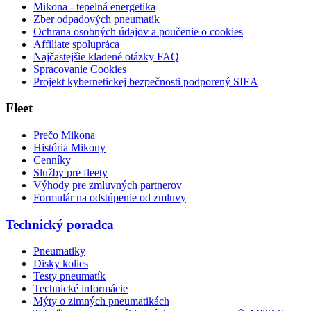
Mikona - tepelná energetika
Zber odpadových pneumatík
Ochrana osobných údajov a poučenie o cookies
Affiliate spolupráca
Najčastejšie kladené otázky FAQ
Spracovanie Cookies
Projekt kybernetickej bezpečnosti podporený SIEA
Fleet
Prečo Mikona
História Mikony
Cenníky
Služby pre fleety
Výhody pre zmluvných partnerov
Formulár na odstúpenie od zmluvy
Technický poradca
Pneumatiky
Disky kolies
Testy pneumatík
Technické informácie
Mýty o zimných pneumatikách