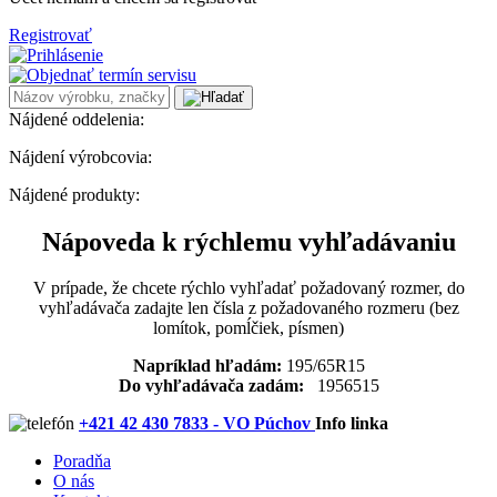
Registrovať
Nájdené oddelenia:
Nájdení výrobcovia:
Nájdené produkty:
Nápoveda k rýchlemu vyhľadávaniu
V prípade, že chcete rýchlo vyhľadať požadovaný rozmer, do
vyhľadávača zadajte len čísla z požadovaného rozmeru (bez
lomítok, pomĺčiek, písmen)
Napríklad hľadám:
195/65R15
Do vyhľadávača zadám:
1956515
+421 42 430 7833 - VO Púchov
Info linka
Poradňa
O nás