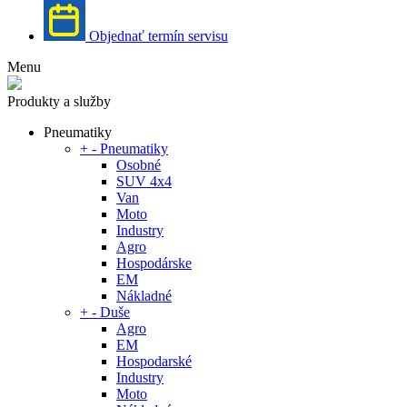
Objednať termín servisu
Menu
Produkty a služby
Pneumatiky
+
-
Pneumatiky
Osobné
SUV 4x4
Van
Moto
Industry
Agro
Hospodárske
EM
Nákladné
+
-
Duše
Agro
EM
Hospodarské
Industry
Moto