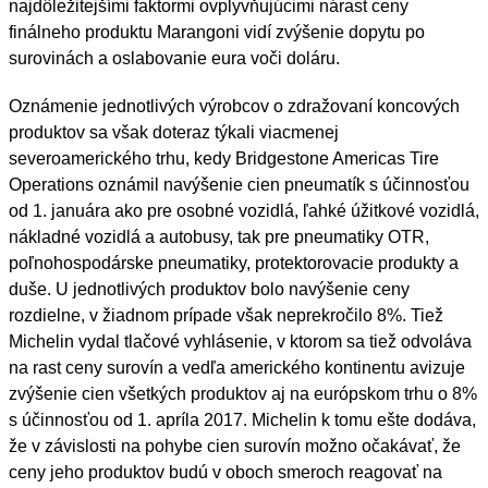
najdôležitejšími faktormi ovplyvňujúcimi nárast ceny
finálneho produktu Marangoni vidí zvýšenie dopytu po
surovinách a oslabovanie eura voči doláru.
Oznámenie jednotlivých výrobcov o zdražovaní koncových
produktov sa však doteraz týkali viacmenej
severoamerického trhu, kedy Bridgestone Americas Tire
Operations oznámil navýšenie cien pneumatík s účinnosťou
od 1. januára ako pre osobné vozidlá, ľahké úžitkové vozidlá,
nákladné vozidlá a autobusy, tak pre pneumatiky OTR,
poľnohospodárske pneumatiky, protektorovacie produkty a
duše. U jednotlivých produktov bolo navýšenie ceny
rozdielne, v žiadnom prípade však neprekročilo 8%. Tiež
Michelin vydal tlačové vyhlásenie, v ktorom sa tiež odvoláva
na rast ceny surovín a vedľa amerického kontinentu avizuje
zvýšenie cien všetkých produktov aj na európskom trhu o 8%
s účinnosťou od 1. apríla 2017. Michelin k tomu ešte dodáva,
že v závislosti na pohybe cien surovín možno očakávať, že
ceny jeho produktov budú v oboch smeroch reagovať na