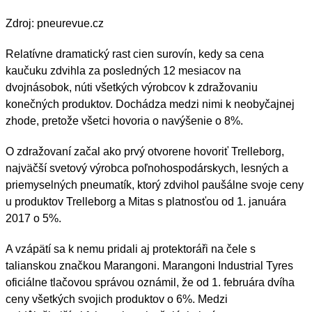
Zdroj: pneurevue.cz
Relatívne dramatický rast cien surovín, kedy sa cena
kaučuku zdvihla za posledných 12 mesiacov na
dvojnásobok, núti všetkých výrobcov k zdražovaniu
konečných produktov. Dochádza medzi nimi k neobyčajnej
zhode, pretože všetci hovoria o navýšenie o 8%.
O zdražovaní začal ako prvý otvorene hovoriť Trelleborg,
najväčší svetový výrobca poľnohospodárskych, lesných a
priemyselných pneumatík, ktorý zdvihol paušálne svoje ceny
u produktov Trelleborg a Mitas s platnosťou od 1. januára
2017 o 5%.
A vzápätí sa k nemu pridali aj protektoráři na čele s
talianskou značkou Marangoni. Marangoni Industrial Tyres
oficiálne tlačovou správou oznámil, že od 1. februára dvíha
ceny všetkých svojich produktov o 6%. Medzi