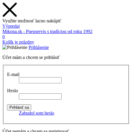
Využite možnosť lacno nakúpiť
Výpredaj
Mikona.sk - Pneuservis s tradíciou od roku 1992
0
Košík je prázdny
Prihlásenie
Účet mám a chcem se prihlásiť
E-mail
Heslo
Zabudol som heslo
Účet nemám a chcem sa registrovať