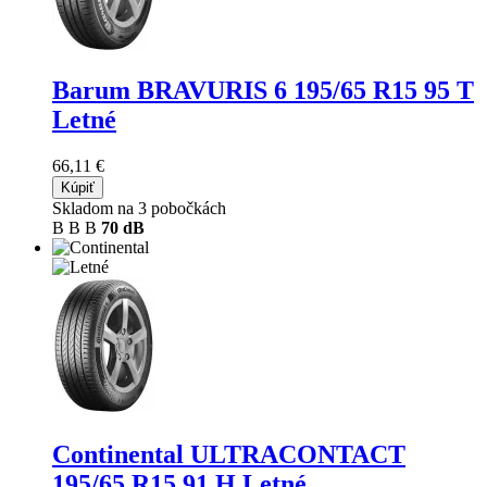
Barum BRAVURIS 6
195/65 R15 95 T
Letné
66,11 €
Kúpiť
Skladom na 3 pobočkách
B
B
B
70 dB
Continental ULTRACONTACT
195/65 R15 91 H Letné