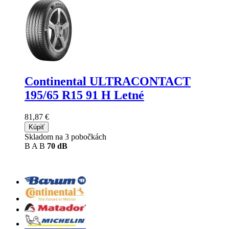
Continental ULTRACONTACT
195/65 R15 91 H Letné
81,87 €
Kúpiť
Skladom na 3 pobočkách
B
A
B
70 dB