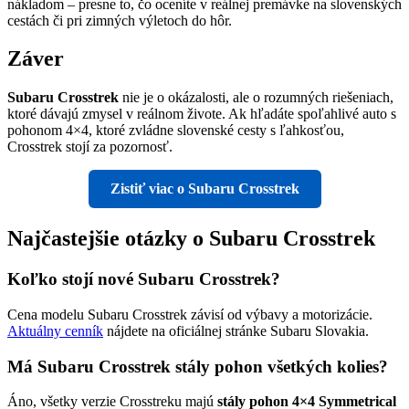
nákladom – presne to, čo oceníte v reálnej premávke na slovenských
cestách či pri zimných výletoch do hôr.
Záver
Subaru Crosstrek
nie je o okázalosti, ale o rozumných riešeniach,
ktoré dávajú zmysel v reálnom živote. Ak hľadáte spoľahlivé auto s
pohonom 4×4, ktoré zvládne slovenské cesty s ľahkosťou,
Crosstrek stojí za pozornosť.
Zistiť viac o Subaru Crosstrek
Najčastejšie otázky o Subaru Crosstrek
Koľko stojí nové Subaru Crosstrek?
Cena modelu Subaru Crosstrek závisí od výbavy a motorizácie.
Aktuálny cenník
nájdete na oficiálnej stránke Subaru Slovakia.
Má Subaru Crosstrek stály pohon všetkých kolies?
Áno, všetky verzie Crosstreku majú
stály pohon 4×4 Symmetrical