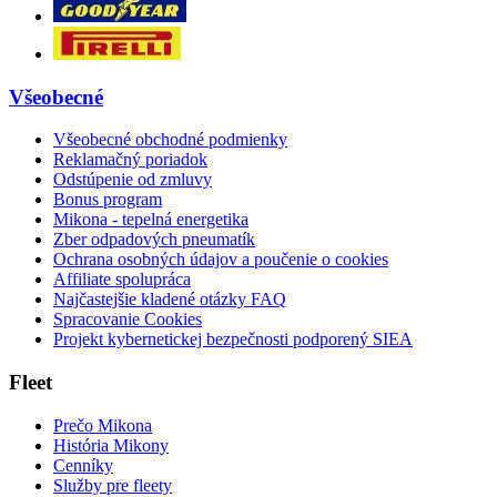
Všeobecné
Všeobecné obchodné podmienky
Reklamačný poriadok
Odstúpenie od zmluvy
Bonus program
Mikona - tepelná energetika
Zber odpadových pneumatík
Ochrana osobných údajov a poučenie o cookies
Affiliate spolupráca
Najčastejšie kladené otázky FAQ
Spracovanie Cookies
Projekt kybernetickej bezpečnosti podporený SIEA
Fleet
Prečo Mikona
História Mikony
Cenníky
Služby pre fleety