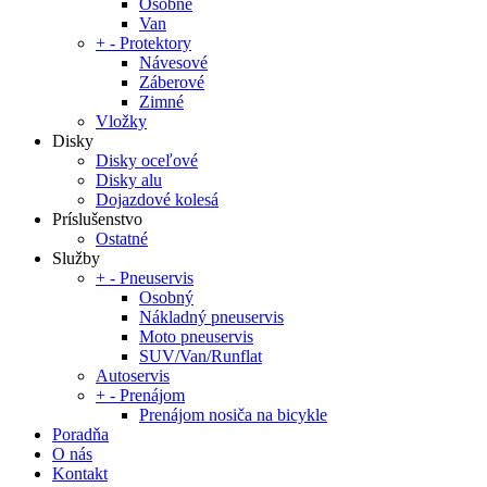
Osobné
Van
+
-
Protektory
Návesové
Záberové
Zimné
Vložky
Disky
Disky oceľové
Disky alu
Dojazdové kolesá
Príslušenstvo
Ostatné
Služby
+
-
Pneuservis
Osobný
Nákladný pneuservis
Moto pneuservis
SUV/Van/Runflat
Autoservis
+
-
Prenájom
Prenájom nosiča na bicykle
Poradňa
O nás
Kontakt