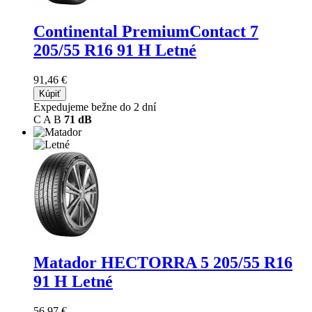
Continental PremiumContact 7
205/55 R16 91 H Letné
91,46 €
Kúpiť
Expedujeme bežne do 2 dní
C
A
B
71 dB
Matador HECTORRA 5
205/55 R16
91 H Letné
56,97 €