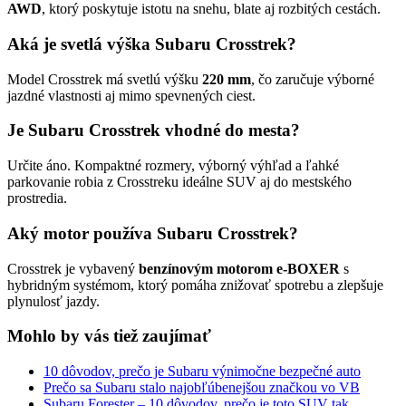
AWD
, ktorý poskytuje istotu na snehu, blate aj rozbitých cestách.
Aká je svetlá výška Subaru Crosstrek?
Model Crosstrek má svetlú výšku
220 mm
, čo zaručuje výborné
jazdné vlastnosti aj mimo spevnených ciest.
Je Subaru Crosstrek vhodné do mesta?
Určite áno. Kompaktné rozmery, výborný výhľad a ľahké
parkovanie robia z Crosstreku ideálne SUV aj do mestského
prostredia.
Aký motor používa Subaru Crosstrek?
Crosstrek je vybavený
benzínovým motorom e-BOXER
s
hybridným systémom, ktorý pomáha znižovať spotrebu a zlepšuje
plynulosť jazdy.
Mohlo by vás tiež zaujímať
10 dôvodov, prečo je Subaru výnimočne bezpečné auto
Prečo sa Subaru stalo najobľúbenejšou značkou vo VB
Subaru Forester – 10 dôvodov, prečo je toto SUV tak