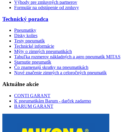
Výhody pre zmluvných partnerov
Formulár na odstúpenie od zmluvy
Technický poradca
Pneumatiky
Disky kolies
Testy pneumatík
Technické informácie
Mýty o zimných pneumatikách
Tabuľka rozmerov nákladných a agro pneumatík MITAS
Starnutie pneumatík
Čo znamenajú skratky na pneumatikách
Nové značenie zimných a celoročných pneumatík
Aktuálne akcie
CONTI GARANT
K pneumatikám Barum - darček zadarmo
BARUM GARANT