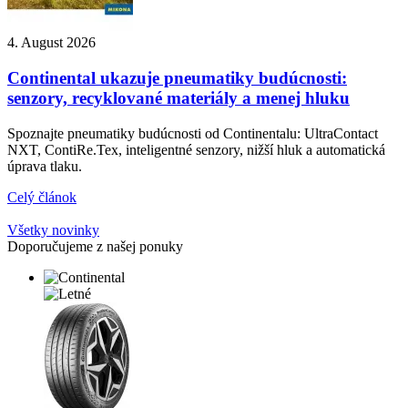
4. August 2026
Continental ukazuje pneumatiky budúcnosti:
senzory, recyklované materiály a menej hluku
Spoznajte pneumatiky budúcnosti od Continentalu: UltraContact
NXT, ContiRe.Tex, inteligentné senzory, nižší hluk a automatická
úprava tlaku.
Celý článok
Všetky novinky
Doporučujeme z našej ponuky