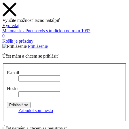
Využite možnosť lacno nakúpiť
Výpredaj
Mikona.sk - Pneuservis s tradíciou od roku 1992
0
Košík je prázdny
Prihlásenie
Účet mám a chcem se prihlásiť
E-mail
Heslo
Zabudol som heslo
Účet nemám a chcem sa registrovať