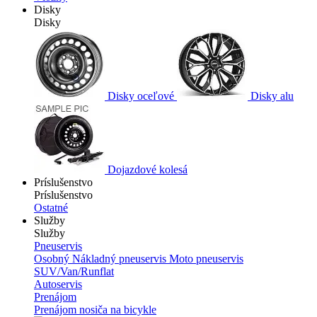
Disky
Disky
Disky oceľové
Disky alu
Dojazdové kolesá
Príslušenstvo
Príslušenstvo
Ostatné
Služby
Služby
Pneuservis
Osobný
Nákladný pneuservis
Moto pneuservis
SUV/Van/Runflat
Autoservis
Prenájom
Prenájom nosiča na bicykle