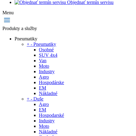
Objednať termín servisu
Menu
Produkty a služby
Pneumatiky
+
-
Pneumatiky
Osobné
SUV 4x4
Van
Moto
Industry
Agro
Hospodárske
EM
Nákladné
+
-
Duše
Agro
EM
Hospodarské
Industry
Moto
Nákladné