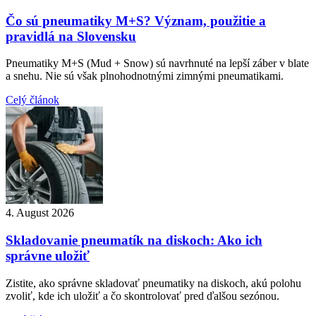
Čo sú pneumatiky M+S? Význam, použitie a
pravidlá na Slovensku
Pneumatiky M+S (Mud + Snow) sú navrhnuté na lepší záber v blate
a snehu. Nie sú však plnohodnotnými zimnými pneumatikami.
Celý článok
4. August 2026
Skladovanie pneumatík na diskoch: Ako ich
správne uložiť
Zistite, ako správne skladovať pneumatiky na diskoch, akú polohu
zvoliť, kde ich uložiť a čo skontrolovať pred ďalšou sezónou.