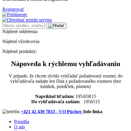
Registrovať
Nájdené oddelenia:
Nájdení výrobcovia:
Nájdené produkty:
Nápoveda k rýchlemu vyhľadávaniu
V prípade, že chcete rýchlo vyhľadať požadovaný rozmer, do
vyhľadávača zadajte len čísla z požadovaného rozmeru (bez
lomítok, pomĺčiek, písmen)
Napríklad hľadám:
195/65R15
Do vyhľadávača zadám:
1956515
+421 42 430 7833 - VO Púchov
Info linka
Poradňa
O nás