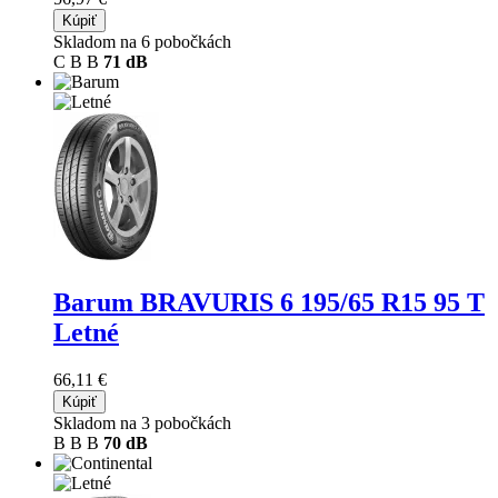
Kúpiť
Skladom na 6 pobočkách
C
B
B
71 dB
Barum BRAVURIS 6
195/65 R15 95 T
Letné
66,11 €
Kúpiť
Skladom na 3 pobočkách
B
B
B
70 dB