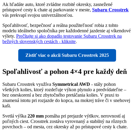
Ak hľadáte auto, ktoré zvládne rozbité okresky, zasnežené
prístupové cesty k chate aj parkovanie v meste,
Subaru Crosstrek
vás prekvapí svojou univerzálnosťou.
Spoľahlivosť, bezpečnosť a reálna použiteľnosť robia z tohto
modelu ideálneho spoločníka pre každodenné jazdenie aj víkendové
výlety.
Prečítajte si ako dopadlo testovanie Subaru Crosstrek na
bežných slovenských cestách - kliknite
.
Zistiť viac o akcii Subaru Crosstrek 2025
Spoľahlivosť a pohon 4×4 pre každý deň
Subaru Crosstrek využíva
Symmetrical AWD
- stály pohon
všetkých kolies, ktorý rozdeľuje výkon plynulo a predvídateľne –
bez oneskorení a bez zbytočného pretáčania kolies. V praxi to
znamená istotu pri rozjazde do kopca, na mokrej tráve či v snehovej
kaši.
Svetlá výška
220 mm
pomáha pri prejazde výtlkov, nerovností aj
poľných ciest. Crosstrek zostáva vyrovnaný a stabilný na rôznych
povrchoch – od mesta, cez okresky až po prístupové cesty k chate.