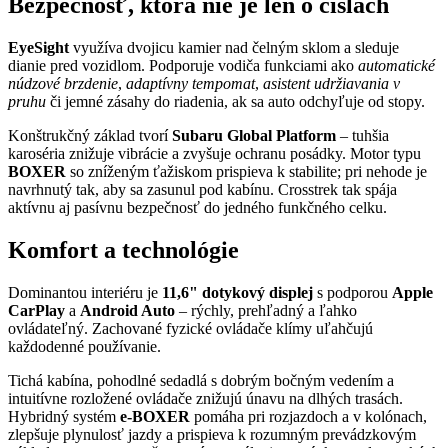
Bezpečnosť, ktorá nie je len o číslach
EyeSight
využíva dvojicu kamier nad čelným sklom a sleduje
dianie pred vozidlom. Podporuje vodiča funkciami ako
automatické
núdzové brzdenie
,
adaptívny tempomat
,
asistent udržiavania v
pruhu
či jemné zásahy do riadenia, ak sa auto odchyľuje od stopy.
Konštrukčný základ tvorí
Subaru Global Platform
– tuhšia
karoséria znižuje vibrácie a zvyšuje ochranu posádky. Motor typu
BOXER
so zníženým ťažiskom prispieva k stabilite; pri nehode je
navrhnutý tak, aby sa zasunul pod kabínu. Crosstrek tak spája
aktívnu aj pasívnu bezpečnosť do jedného funkčného celku.
Komfort a technológie
Dominantou interiéru je
11,6" dotykový displej
s podporou
Apple
CarPlay
a
Android Auto
– rýchly, prehľadný a ľahko
ovládateľný. Zachované fyzické ovládače klímy uľahčujú
každodenné používanie.
Tichá kabína, pohodlné sedadlá s dobrým bočným vedením a
intuitívne rozložené ovládače znižujú únavu na dlhých trasách.
Hybridný systém
e-BOXER
pomáha pri rozjazdoch a v kolónach,
zlepšuje plynulosť jazdy a prispieva k rozumným prevádzkovým