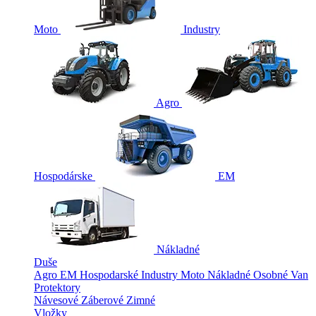
Moto
Industry
Agro
Hospodárske
EM
Nákladné
Duše
Agro
EM
Hospodarské
Industry
Moto
Nákladné
Osobné
Van
Protektory
Návesové
Záberové
Zimné
Vložky