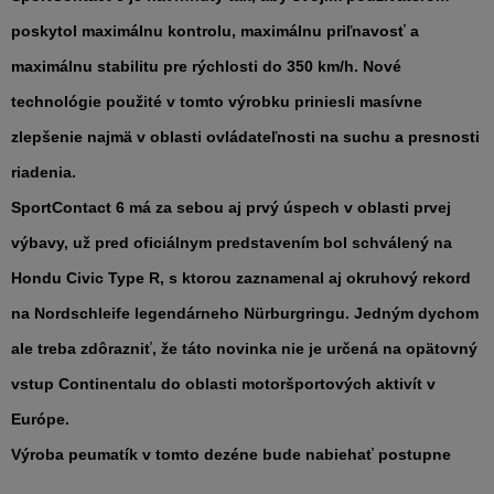
poskytol maximálnu kontrolu, maximálnu priľnavosť a
maximálnu stabilitu pre rýchlosti do 350 km/h. Nové
technológie použité v tomto výrobku priniesli masívne
zlepšenie najmä v oblasti ovládateľnosti na suchu a presnosti
riadenia.
SportContact 6
má za sebou aj prvý úspech v oblasti prvej
výbavy, už pred oficiálnym predstavením bol schválený na
Hondu Civic Type R, s ktorou zaznamenal aj okruhový rekord
na Nordschleife legendárneho Nürburgringu. Jedným dychom
ale treba zdôrazniť, že táto novinka nie je určená na opätovný
vstup Continentalu do oblasti motoršportových aktivít v
Európe.
Výroba peumatík v tomto dezéne bude nabiehať postupne