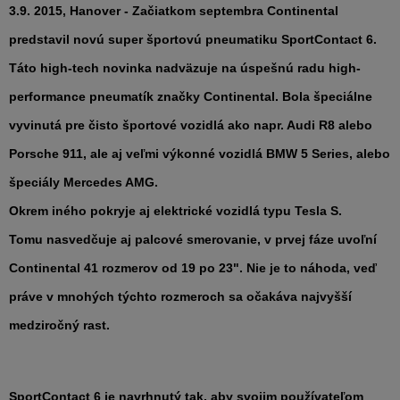
3.9. 2015, Hanover
- Začiatkom septembra Continental
predstavil novú super športovú pneumatiku
SportContact 6.
Táto high-tech novinka nadväzuje na úspešnú radu high-
performance pneumatík značky Continental. Bola špeciálne
vyvinutá pre čisto športové vozidlá ako napr. Audi R8 alebo
Porsche 911, ale aj veľmi výkonné vozidlá BMW 5 Series, alebo
špeciály Mercedes AMG.
Okrem iného pokryje aj elektrické vozidlá typu Tesla S.
Tomu nasvedčuje aj palcové smerovanie, v prvej fáze uvoľní
Continental 41 rozmerov od 19 po 23". Nie je to náhoda, veď
práve v mnohých týchto rozmeroch sa očakáva najvyšší
medziročný rast.
SportContact 6
je navrhnutý tak, aby svojim používateľom