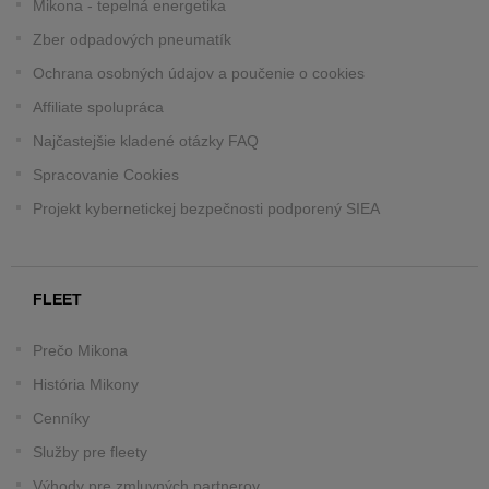
Mikona - tepelná energetika
Zber odpadových pneumatík
Ochrana osobných údajov a poučenie o cookies
Affiliate spolupráca
Najčastejšie kladené otázky FAQ
Spracovanie Cookies
Projekt kybernetickej bezpečnosti podporený SIEA
FLEET
Prečo Mikona
História Mikony
Cenníky
Služby pre fleety
Výhody pre zmluvných partnerov