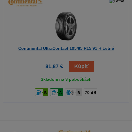
Continental UltraContact
195/65 R15 91 H Letné
81,87 €
Kúpiť
Skladom na 3 pobočkách
70 dB
B
A
B