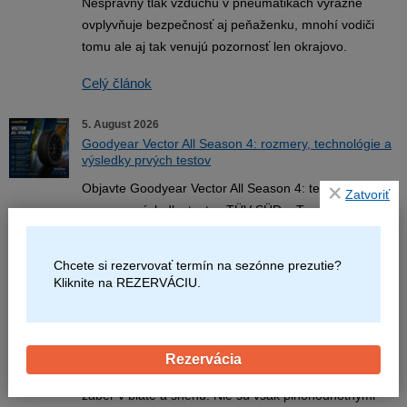
Nesprávny tlak vzduchu v pneumatikách výrazne
ovplyvňuje bezpečnosť aj peňaženku, mnohí vodiči
tomu ale aj tak venujú pozornosť len okrajovo.
Celý článok
5. August 2026
Goodyear Vector All Season 4: rozmery, technológie a
výsledky prvých testov
Objavte Goodyear Vector All Season 4: technológie,
Zatvoriť
rozmery, výsledky testov TÜV SÜD a Tyre Reviews aj
vhodnosť pre prémiové a elektrické vozidlá.
Chcete si rezervovať termín na sezónne prezutie?
Celý článok
Kliknite na REZERVÁCIU.
4. August 2026
Čo sú pneumatiky M+S? Význam, použitie a pravidlá
na Slovensku
Rezervácia
Pneumatiky M+S (Mud + Snow) sú navrhnuté na lepší
záber v blate a snehu. Nie sú však plnohodnotnými