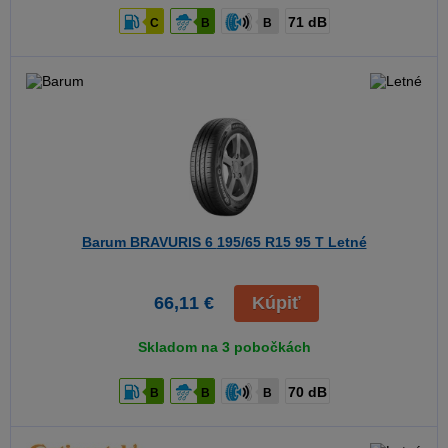
71 dB
C
B
B
Barum BRAVURIS 6
195/65 R15 95 T Letné
66,11 €
Kúpiť
Skladom na 3 pobočkách
70 dB
B
B
B