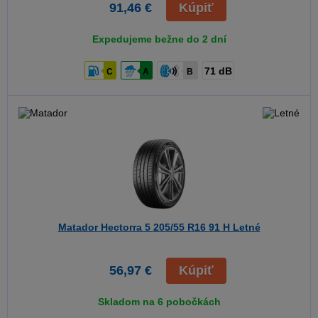
91,46 €
Kúpiť
Expedujeme bežne do 2 dní
71 dB
C
A
B
Matador Hectorra 5
205/55 R16 91 H Letné
56,97 €
Kúpiť
Skladom na 6 pobočkách