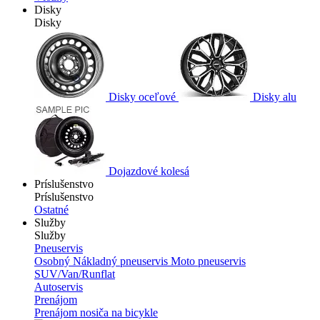
Disky
Disky
Disky oceľové
Disky alu
Dojazdové kolesá
Príslušenstvo
Príslušenstvo
Ostatné
Služby
Služby
Pneuservis
Osobný
Nákladný pneuservis
Moto pneuservis
SUV/Van/Runflat
Autoservis
Prenájom
Prenájom nosiča na bicykle