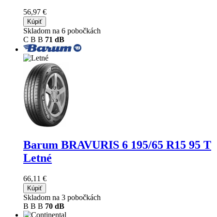
56,97 €
Kúpiť
Skladom na 6 pobočkách
C
B
B
71 dB
Barum BRAVURIS 6
195/65 R15 95 T
Letné
66,11 €
Kúpiť
Skladom na 3 pobočkách
B
B
B
70 dB