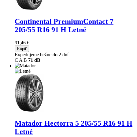
Continental PremiumContact 7
205/55 R16 91 H Letné
91,46 €
Kúpiť
Expedujeme bežne do 2 dní
C
A
B
71 dB
Matador Hectorra 5
205/55 R16 91 H
Letné