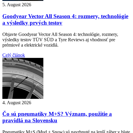
5. August 2026
Goodyear Vector All Season 4: rozmery, technológie
a výsledky prvých testov
Objavte Goodyear Vector All Season 4: technológie, rozmery,
výsledky testov TÜV SÜD a Tyre Reviews aj vhodnosť pre
prémiové a elektrické vozidlá.
Celý článok
4. August 2026
Čo sú pneumatiky M+S? Význam, použitie a
pravidlá na Slovensku
Pneumatiky M+S (Mud + Snow) sú navrhnuté na lepší záber v blate