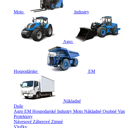
Moto
Industry
Agro
Hospodárske
EM
Nákladné
Duše
Agro
EM
Hospodarské
Industry
Moto
Nákladné
Osobné
Van
Protektory
Návesové
Záberové
Zimné
Vložky