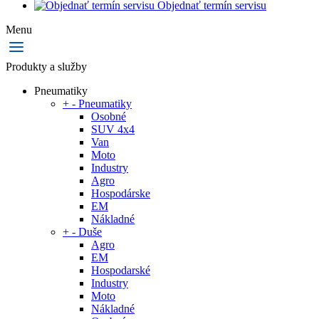
Objednať termín servisu
Menu
Produkty a služby
Pneumatiky
+
-
Pneumatiky
Osobné
SUV 4x4
Van
Moto
Industry
Agro
Hospodárske
EM
Nákladné
+
-
Duše
Agro
EM
Hospodarské
Industry
Moto
Nákladné