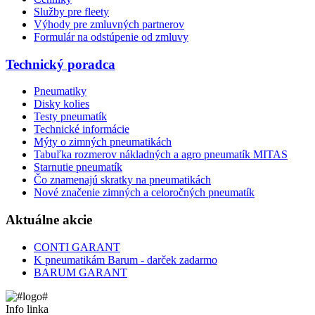
Služby pre fleety
Výhody pre zmluvných partnerov
Formulár na odstúpenie od zmluvy
Technický poradca
Pneumatiky
Disky kolies
Testy pneumatík
Technické informácie
Mýty o zimných pneumatikách
Tabuľka rozmerov nákladných a agro pneumatík MITAS
Starnutie pneumatík
Čo znamenajú skratky na pneumatikách
Nové značenie zimných a celoročných pneumatík
Aktuálne akcie
CONTI GARANT
K pneumatikám Barum - darček zadarmo
BARUM GARANT
Info linka