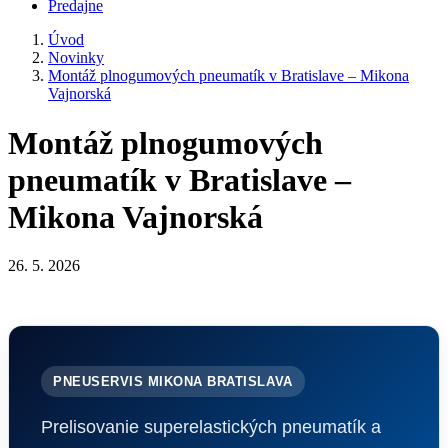
Predajne
Úvod
Novinky
Montáž plnogumových pneumatík v Bratislave – Mikona
Vajnorská
Montáž plnogumových
pneumatík v Bratislave –
Mikona Vajnorská
26. 5. 2026
PNEUSERVIS MIKONA BRATISLAVA
Prelisovanie superelastických pneumatík a