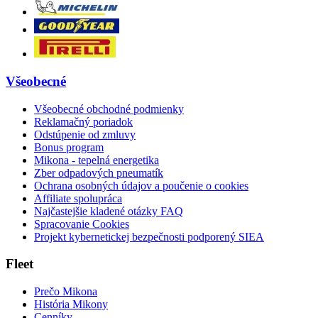
Všeobecné
Všeobecné obchodné podmienky
Reklamačný poriadok
Odstúpenie od zmluvy
Bonus program
Mikona - tepelná energetika
Zber odpadových pneumatík
Ochrana osobných údajov a poučenie o cookies
Affiliate spolupráca
Najčastejšie kladené otázky FAQ
Spracovanie Cookies
Projekt kybernetickej bezpečnosti podporený SIEA
Fleet
Prečo Mikona
História Mikony
Cenníky