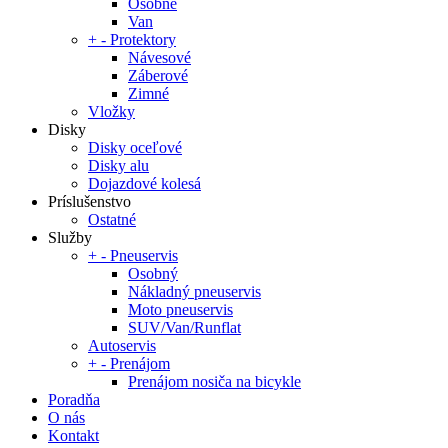
Osobné
Van
+
-
Protektory
Návesové
Záberové
Zimné
Vložky
Disky
Disky oceľové
Disky alu
Dojazdové kolesá
Príslušenstvo
Ostatné
Služby
+
-
Pneuservis
Osobný
Nákladný pneuservis
Moto pneuservis
SUV/Van/Runflat
Autoservis
+
-
Prenájom
Prenájom nosiča na bicykle
Poradňa
O nás
Kontakt