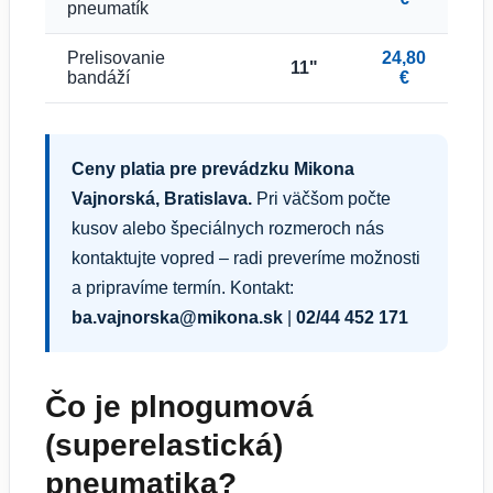
pneumatík
Prelisovanie
24,80
11"
bandáží
€
Ceny platia pre prevádzku Mikona
Vajnorská, Bratislava.
Pri väčšom počte
kusov alebo špeciálnych rozmeroch nás
kontaktujte vopred – radi preveríme možnosti
a pripravíme termín. Kontakt:
ba.vajnorska@mikona.sk
|
02/44 452 171
Čo je plnogumová
(superelastická)
pneumatika?