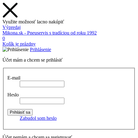
Využite možnosť lacno nakúpiť
Výpredaj
Mikona.sk - Pneuservis s tradíciou od roku 1992
0
Košík je prázdny
Prihlásenie
Účet mám a chcem se prihlásiť
E-mail
Heslo
Zabudol som heslo
Účet nemám a chcem sa registrovať