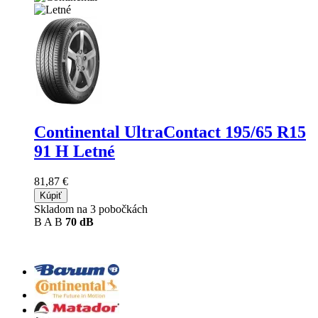
Continental UltraContact
195/65 R15
91 H Letné
81,87 €
Kúpiť
Skladom na 3 pobočkách
B
A
B
70 dB