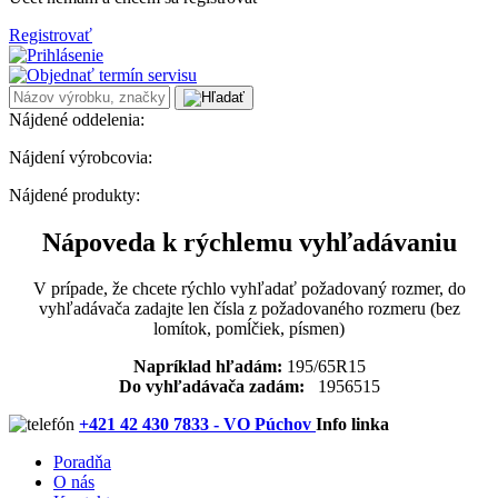
Registrovať
Nájdené oddelenia:
Nájdení výrobcovia:
Nájdené produkty:
Nápoveda k rýchlemu vyhľadávaniu
V prípade, že chcete rýchlo vyhľadať požadovaný rozmer, do
vyhľadávača zadajte len čísla z požadovaného rozmeru (bez
lomítok, pomĺčiek, písmen)
Napríklad hľadám:
195/65R15
Do vyhľadávača zadám:
1956515
+421 42 430 7833 - VO Púchov
Info linka
Poradňa
O nás