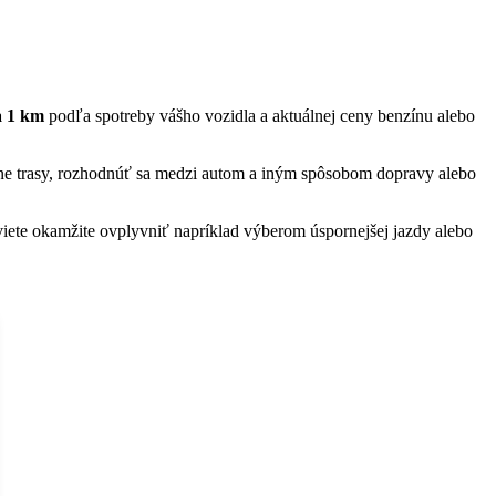
a 1 km
podľa spotreby vášho vozidla a aktuálnej ceny benzínu alebo
ôzne trasy, rozhodnúť sa medzi autom a iným spôsobom dopravy alebo
 viete okamžite ovplyvniť napríklad výberom úspornejšej jazdy alebo