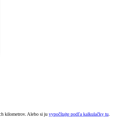
ch kilometrov. Alebo si ju
vypočítajte podľa kalkulačky tu
.