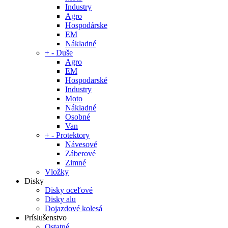
Industry
Agro
Hospodárske
EM
Nákladné
+
-
Duše
Agro
EM
Hospodarské
Industry
Moto
Nákladné
Osobné
Van
+
-
Protektory
Návesové
Záberové
Zimné
Vložky
Disky
Disky oceľové
Disky alu
Dojazdové kolesá
Príslušenstvo
Ostatné