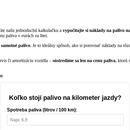
ite našu jednoduchú kalkulačku a
vypočítajte si náklady na palivo n
u paliva v eurách za liter.
a samotné palivo
. Je to ideálny spôsob, ako si porovnať náklady na r
vis či amortizáciu vozidla –
sústredíme sa len na cenu paliva
, ktorú
m:
Koľko stojí palivo na kilometer jazdy?
Spotreba paliva (litrov / 100 km):