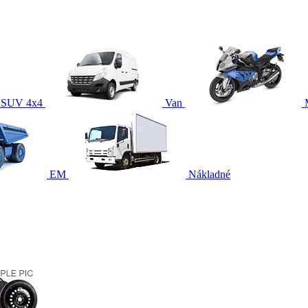
SUV 4x4
Van
EM
Nákladné