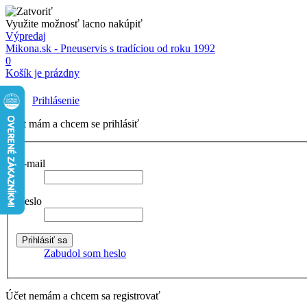
Využite možnosť lacno nakúpiť
Výpredaj
Mikona.sk - Pneuservis s tradíciou od roku 1992
0
Košík je prázdny
Prihlásenie
Účet mám a chcem se prihlásiť
E-mail
Heslo
Zabudol som heslo
Účet nemám a chcem sa registrovať