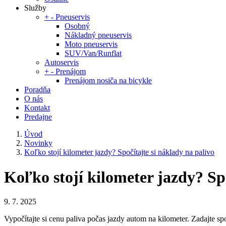
Služby
+
-
Pneuservis
Osobný
Nákladný pneuservis
Moto pneuservis
SUV/Van/Runflat
Autoservis
+
-
Prenájom
Prenájom nosiča na bicykle
Poradňa
O nás
Kontakt
Predajne
Úvod
Novinky
Koľko stojí kilometer jazdy? Spočítajte si náklady na palivo
Koľko stojí kilometer jazdy? Spo
9. 7. 2025
Vypočítajte si cenu paliva počas jazdy autom na kilometer. Zadajte sp