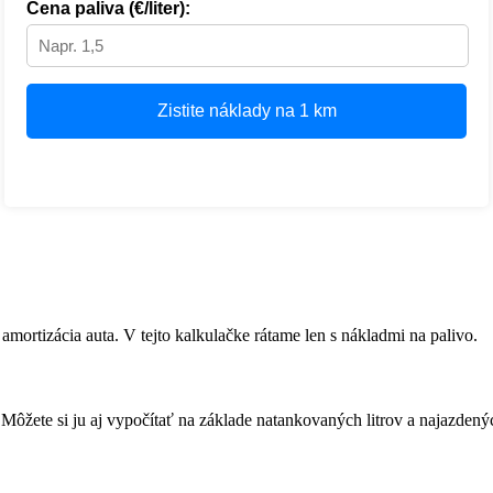
Cena paliva (€/liter):
Zistite náklady na 1 km
amortizácia auta. V tejto kalkulačke rátame len s nákladmi na palivo.
Môžete si ju aj vypočítať na základe natankovaných litrov a najazdený