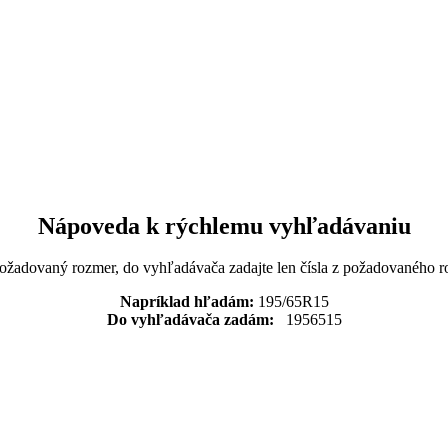
Nápoveda k rýchlemu vyhľadávaniu
požadovaný rozmer, do vyhľadávača zadajte len čísla z požadovaného r
Napríklad hľadám:
195/65R15
Do vyhľadávača zadám:
1956515