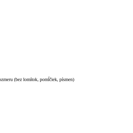
ozmeru (bez lomítok, pomĺčiek, písmen)