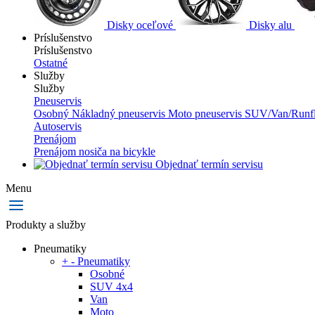
Disky oceľové
Disky alu
Príslušenstvo
Príslušenstvo
Ostatné
Služby
Služby
Pneuservis
Osobný
Nákladný pneuservis
Moto pneuservis
SUV/Van/Runfl
Autoservis
Prenájom
Prenájom nosiča na bicykle
Objednať termín servisu
Menu
Produkty a služby
Pneumatiky
+
-
Pneumatiky
Osobné
SUV 4x4
Van
Moto