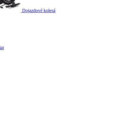
Dojazdové kolesá
at