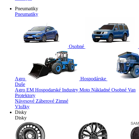
Pneumatiky
Pneumatiky
Osobné
Agro
Hospodárske
Duše
Agro
EM
Hospodarské
Industry
Moto
Nákladné
Osobné
Van
Protektory
Návesové
Záberové
Zimné
Vložky
Disky
Disky