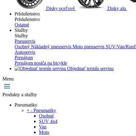
Disky oceľové
Disky alu
Príslušenstvo
Príslušenstvo
Ostatné
Služby
Služby
Pneuservis
Osobný
Nákladný pneuservis
Moto pneuservis
SUV/Van/Runfl
Autoservis
Prenájom
Prenájom nosiča na bicykle
Objednať termín servisu
Menu
Produkty a služby
Pneumatiky
+
-
Pneumatiky
Osobné
SUV 4x4
Van
Moto