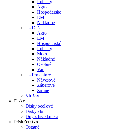
Industry
Agro
Hospodárske
EM
Nákladné
+
-
Duše
Agro
EM
Hospodarské
Industry
Moto
Nákladné
Osobné
Van
+
-
Protektory
Návesové
Záberové
Zimné
Vložky
Disky
Disky oceľové
Disky alu
Dojazdové kolesá
Príslušenstvo
Ostatné