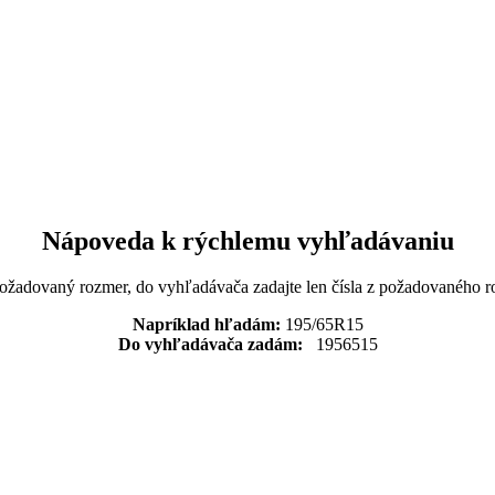
Nápoveda k rýchlemu vyhľadávaniu
požadovaný rozmer, do vyhľadávača zadajte len čísla z požadovaného r
Napríklad hľadám:
195/65R15
Do vyhľadávača zadám:
1956515