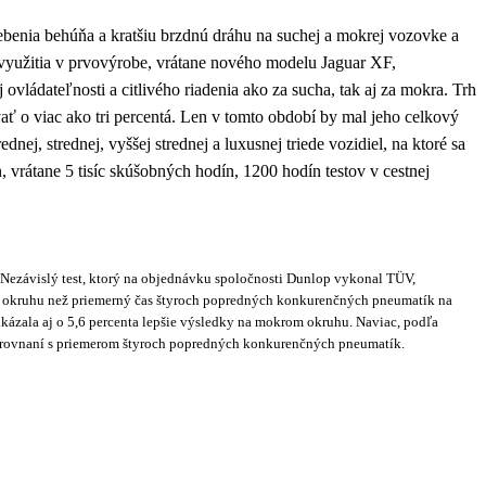
benia behúňa a kratšiu brzdnú dráhu na suchej a mokrej vozovke a
 využitia v prvovýrobe, vrátane nového modelu Jaguar XF,
ádateľnosti a citlivého riadenia ako za sucha, tak aj za mokra. Trh
 o viac ako tri percentá. Len v tomto období by mal jeho celkový
j, strednej, vyššej strednej a luxusnej triede vozidiel, na ktoré sa
 vrátane 5 tisíc skúšobných hodín, 1200 hodín testov v cestnej
Nezávislý test, ktorý na objednávku spoločnosti Dunlop vykonal TÜV,
 na okruhu než priemerný čas štyroch popredných konkurenčných pneumatík na
ázala aj o 5,6 percenta lepšie výsledky na mokrom okruhu. Naviac, podľa
porovnaní s priemerom štyroch popredných konkurenčných pneumatík.