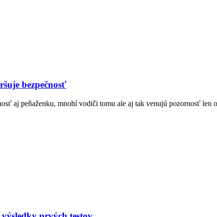
ršuje bezpečnosť
sť aj peňaženku, mnohí vodiči tomu ale aj tak venujú pozornosť len o
 výsledky prvých testov