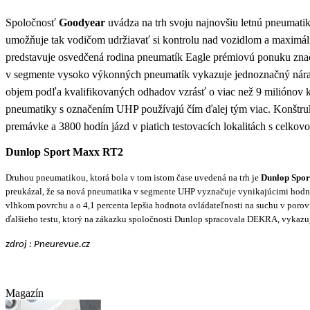
Spoločnosť
Goodyear
uvádza na trh svoju najnovšiu letnú pneumati
umožňuje tak vodičom udržiavať si kontrolu nad vozidlom a maximálne
predstavuje osvedčená rodina pneumatík Eagle prémiovú ponuku značk
v segmente vysoko výkonných pneumatík vykazuje jednoznačný nárast 
objem podľa kvalifikovaných odhadov vzrásť o viac než 9 miliónov kuso
pneumatiky s označením UHP používajú čím ďalej tým viac. Konštruktér
premávke a 3800 hodín jázd v piatich testovacích lokalitách s celkov
Dunlop Sport Maxx RT2
Druhou pneumatikou, ktorá bola v tom istom čase uvedená na trh je
Dunlop Spo
preukázal, že sa nová pneumatika v segmente UHP vyznačuje vynikajúcimi hodnot
vlhkom povrchu a o 4,1 percenta lepšia hodnota ovládateľnosti na suchu v por
ďalšieho testu, ktorý na zákazku spoločnosti Dunlop spracovala DEKRA, vykaz
zdroj : Pneurevue.cz
Magazín