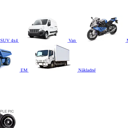
SUV 4x4
Van
EM
Nákladné