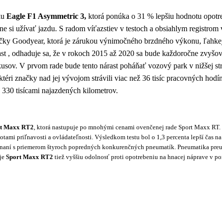
ku
Eagle F1 Asymmetric 3,
ktorá ponúka o 31 % lepšiu hodnotu opotre
 si užívať jazdu. S radom víťazstiev v testoch a obsiahlym registrom
y Goodyear, ktorá je zárukou výnimočného brzdného výkonu, ľahkej ovl
, odhaduje sa, že v rokoch 2015 až 2020 sa bude každoročne zvyšovať
v. V prvom rade bude tento nárast poháňať vozový park v nižšej stredne
i značky nad jej vývojom strávili viac než 36 tisíc pracovných hodín,
o 330 tisícami najazdených kilometrov.
rt Maxx RT2
, ktorá nastupuje po mnohými cenami ovenčenej rade Sport Maxx RT. 
ami priľnavosti a ovládateľnosti. Výsledkom testu bol o 1,3 percenta lepší čas
ovnaní s priemerom štyroch popredných konkurenčných pneumatík. Pneumatika preuk
uje
Sport Maxx RT2
tiež vyššiu odolnosť proti opotrebeniu na hnacej náprave v 