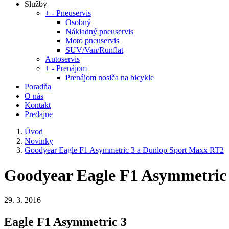
Služby
+
-
Pneuservis
Osobný
Nákladný pneuservis
Moto pneuservis
SUV/Van/Runflat
Autoservis
+
-
Prenájom
Prenájom nosiča na bicykle
Poradňa
O nás
Kontakt
Predajne
Úvod
Novinky
Goodyear Eagle F1 Asymmetric 3 a Dunlop Sport Maxx RT2
Goodyear Eagle F1 Asymmetric
29. 3. 2016
Eagle F1 Asymmetric 3