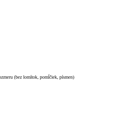
ozmeru (bez lomítok, pomĺčiek, písmen)