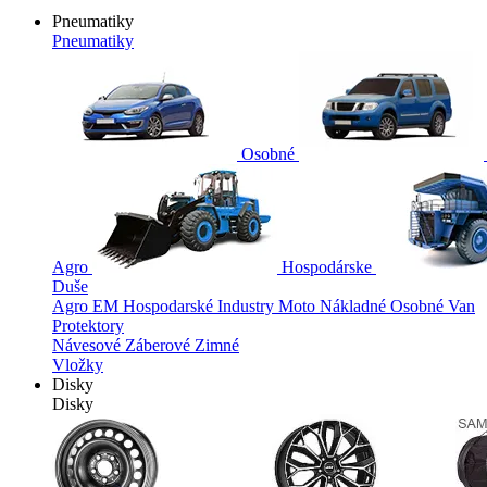
Pneumatiky
Pneumatiky
Osobné
Agro
Hospodárske
Duše
Agro
EM
Hospodarské
Industry
Moto
Nákladné
Osobné
Van
Protektory
Návesové
Záberové
Zimné
Vložky
Disky
Disky