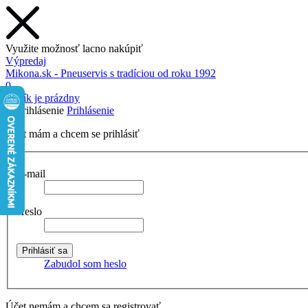
Využite možnosť lacno nakúpiť
Výpredaj
Mikona.sk - Pneuservis s tradíciou od roku 1992
0
Košík je prázdny
Prihlásenie
Účet mám a chcem se prihlásiť
E-mail
Heslo
Zabudol som heslo
Účet nemám a chcem sa registrovať