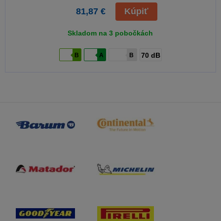
81,87 €
Kúpiť
Skladom na 3 pobočkách
70 dB
B
A
B