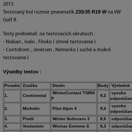
2015.
235/35 R19 W
Testovaný bol rozmer pneumatík
na VW
Golf R.
Testy prebiehali na testovacích okruhoch :
- Nokian , Ivalo , Fínsko ( zimné testovanie )
- Contidrom , Jeversen , Nemecko ( suché a mokré
testovanie )
Výsedky testov :
Poradie
Značka
Dezén
Body
Výsledok
WinterContact TS850
vysoko
1.
Continental
9,2
P
odporúča
vysoko
2.
Michelin
Pilot Alpin 4
9,0
odporúča
3.
Pirelli
Winter Sottozero 3
8,6
odporúča
4.
Vredestein
Wintrac Extreme S
8,3
odporúča