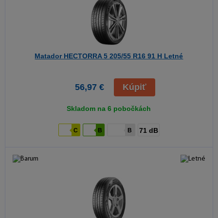
Matador HECTORRA 5
205/55 R16 91 H Letné
56,97 €
Kúpiť
Skladom na 6 pobočkách
71 dB
C
B
B