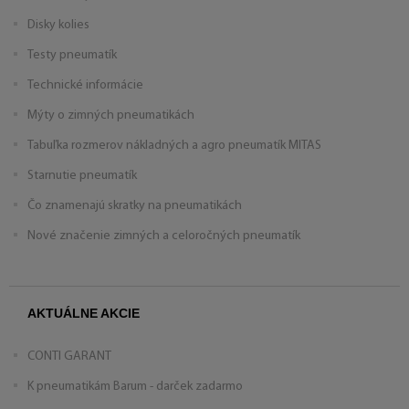
Disky kolies
Testy pneumatík
Technické informácie
Mýty o zimných pneumatikách
Tabuľka rozmerov nákladných a agro pneumatík MITAS
Starnutie pneumatík
Čo znamenajú skratky na pneumatikách
Nové značenie zimných a celoročných pneumatík
AKTUÁLNE AKCIE
CONTI GARANT
K pneumatikám Barum - darček zadarmo