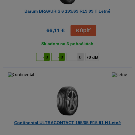
Barum BRAVURIS 6
195/65 R15 95 T Letné
66,11 €
Kúpiť
Skladom na 3 pobočkách
70 dB
B
B
B
Continental ULTRACONTACT
195/65 R15 91 H Letné