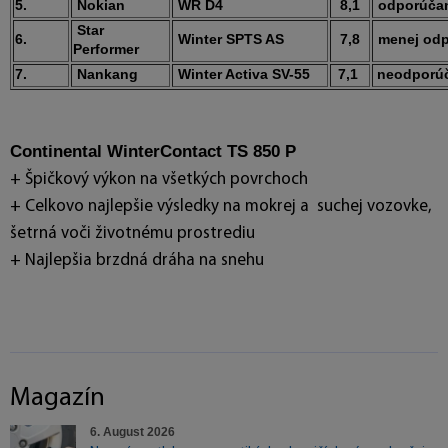
5.
Nokian
WR D4
8,1
odporúča
Star
6.
Winter SPTS AS
7,8
menej od
Performer
7.
Nankang
Winter Activa SV-55
7,1
neodporú
Continental WinterContact TS 850 P
+ Špičkový výkon na všetkých povrchoch
+ Celkovo najlepšie výsledky na mokrej a  suchej vozovke, 
šetrná voči životnému prostrediu
+ Najlepšia brzdná dráha na snehu
Magazín
6. August 2026