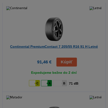
Continental PremiumContact 7
205/55 R16 91 H Letné
91,46 €
Kúpiť
Expedujeme bežne do 2 dní
71 dB
C
A
B