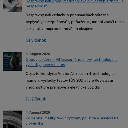
Nesprávny tlak v pneumatikách: ako ničí dezén a zhoršuje
bezpečnosť
Nesprávny tlak vzduchu v pneumatikách výrazne
ovplyvňuje bezpečnosť aj peňaženku, mnohí vodiči tomu
ale aj tak venujú pozornosť len okrajovo.
Celý článok
5. August 2026
Goodyear Vector All Season 4: rozmery, technológie a
výsledky prvých testov
Objavte Goodyear Vector All Season 4: technológie,
rozmery, výsledky testov TÜV SÜD a Tyre Reviews aj
vhodnosť pre prémiové a elektrické vozidlá.
Celý článok
4. August 2026
Čo sú pneumatiky M+S? Význam, použitie a pravidlá na
Slovensku