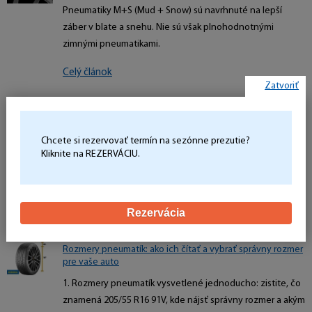
Pneumatiky M+S (Mud + Snow) sú navrhnuté na lepší
záber v blate a snehu. Nie sú však plnohodnotnými
zimnými pneumatikami.
Celý článok
Zatvoriť
4. August 2026
Skladovanie pneumatík na diskoch: Ako ich správne uložiť
Zistite, ako správne skladovať pneumatiky na diskoch, akú
Chcete si rezervovať termín na sezónne prezutie?
Kliknite na REZERVÁCIU.
polohu zvoliť, kde ich uložiť a čo skontrolovať pred ďalšou
sezónou.
Celý článok
Rezervácia
4. August 2026
Rozmery pneumatík: ako ich čítať a vybrať správny rozmer
pre vaše auto
1. Rozmery pneumatík vysvetlené jednoducho: zistite, čo
znamená 205/55 R16 91V, kde nájsť správny rozmer a akým