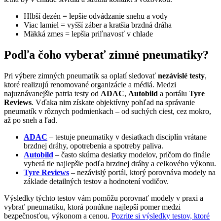
Hlbší dezén = lepšie odvádzanie snehu a vody
Viac lamiel = vyšší záber a kratšia brzdná dráha
Mäkká zmes = lepšia priľnavosť v chlade
Podľa čoho vyberať zimné pneumatiky?
Pri výbere zimných pneumatík sa oplatí sledovať
nezávislé testy
,
ktoré realizujú renomované organizácie a médiá. Medzi
najuznávanejšie patria testy od
ADAC
,
Autobild
a portálu
Tyre
Reviews
. Vďaka nim získate objektívny pohľad na správanie
pneumatík v rôznych podmienkach – od suchých ciest, cez mokro,
až po sneh a ľad.
ADAC
– testuje pneumatiky v desiatkach disciplín vrátane
brzdnej dráhy, opotrebenia a spotreby paliva.
Autobild
– často skúma desiatky modelov, pričom do finále
vyberá tie najlepšie podľa brzdnej dráhy a celkového výkonu.
Tyre Reviews
– nezávislý portál, ktorý porovnáva modely na
základe detailných testov a hodnotení vodičov.
Výsledky týchto testov vám pomôžu porovnať modely v praxi a
vybrať pneumatiku, ktorá ponúkne najlepší pomer medzi
bezpečnosťou, výkonom a cenou.
Pozrite si výsledky testov, ktoré