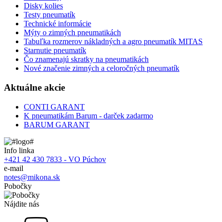
Disky kolies
Testy pneumatík
Technické informácie
Mýty o zimných pneumatikách
Tabuľka rozmerov nákladných a agro pneumatík MITAS
Starnutie pneumatík
Čo znamenajú skratky na pneumatikách
Nové značenie zimných a celoročných pneumatík
Aktuálne akcie
CONTI GARANT
K pneumatikám Barum - darček zadarmo
BARUM GARANT
Info linka
+421 42 430 7833 - VO Púchov
e-mail
notes@mikona.sk
Pobočky
Nájdite nás