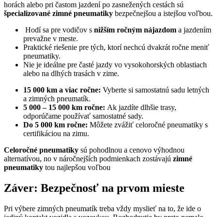
horách alebo pri častom jazdení po zasnežených cestách sú
špecializované zimné pneumatiky
bezpečnejšou a istejšou voľbou.
Hodí sa pre vodičov s
nižším ročným nájazdom
a jazdením
prevažne v meste.
Praktické riešenie pre tých, ktorí nechcú dvakrát ročne meniť
pneumatiky.
Nie je ideálne pre časté jazdy vo vysokohorských oblastiach
alebo na dlhých trasách v zime.
15 000 km a viac ročne:
Vyberte si samostatnú sadu letných
a zimných pneumatík.
5 000 – 15 000 km ročne:
Ak jazdíte dlhšie trasy,
odporúčame používať samostatné sady.
Do 5 000 km ročne:
Môžete zvážiť celoročné pneumatiky s
certifikáciou na zimu.
Celoročné pneumatiky
sú pohodlnou a cenovo výhodnou
alternatívou, no v náročnejších podmienkach zostávajú
zimné
pneumatiky
tou najlepšou voľbou
Záver: Bezpečnosť na prvom mieste
Pri výbere zimných pneumatík treba vždy myslieť na to, že ide o