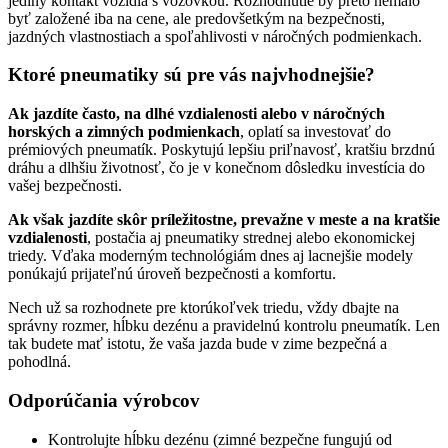
jediný kontakt vozidla s vozovkou. Rozhodnutie by preto nemalo
byť založené iba na cene, ale predovšetkým na bezpečnosti,
jazdných vlastnostiach a spoľahlivosti v náročných podmienkach.
Ktoré pneumatiky sú pre vás najvhodnejšie?
Ak jazdíte často, na dlhé vzdialenosti alebo v náročných
horských a zimných podmienkach
, oplatí sa investovať do
prémiových pneumatík. Poskytujú lepšiu priľnavosť, kratšiu brzdnú
dráhu a dlhšiu životnosť, čo je v konečnom dôsledku investícia do
vašej bezpečnosti.
Ak však jazdíte skôr príležitostne, prevažne v meste a na kratšie
vzdialenosti
, postačia aj pneumatiky strednej alebo ekonomickej
triedy. Vďaka moderným technológiám dnes aj lacnejšie modely
ponúkajú prijateľnú úroveň bezpečnosti a komfortu.
Nech už sa rozhodnete pre ktorúkoľvek triedu, vždy dbajte na
správny rozmer, hĺbku dezénu a pravidelnú kontrolu pneumatík. Len
tak budete mať istotu, že vaša jazda bude v zime bezpečná a
pohodlná.
Odporúčania výrobcov
Kontrolujte hĺbku dezénu (zimné bezpečne fungujú od