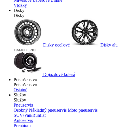
Návesové
Záberové
Zimné
Vložky
Disky
Disky
Disky oceľové
Disky alu
Dojazdové kolesá
Príslušenstvo
Príslušenstvo
Ostatné
Služby
Služby
Pneuservis
Osobný
Nákladný pneuservis
Moto pneuservis
SUV/Van/Runflat
Autoservis
Prenájom