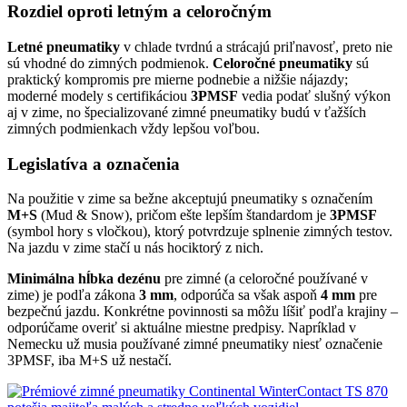
Rozdiel oproti letným a celoročným
Letné pneumatiky
v chlade tvrdnú a strácajú priľnavosť, preto nie
sú vhodné do zimných podmienok.
Celoročné pneumatiky
sú
praktický kompromis pre mierne podnebie a nižšie nájazdy;
moderné modely s certifikáciou
3PMSF
vedia podať slušný výkon
aj v zime, no špecializované zimné pneumatiky budú v ťažších
zimných podmienkach vždy lepšou voľbou.
Legislatíva a označenia
Na použitie v zime sa bežne akceptujú pneumatiky s označením
M+S
(Mud & Snow), pričom ešte lepším štandardom je
3PMSF
(symbol hory s vločkou), ktorý potvrdzuje splnenie zimných testov.
Na jazdu v zime stačí u nás hociktorý z nich.
Minimálna hĺbka dezénu
pre zimné (a celoročné používané v
zime) je podľa zákona
3 mm
, odporúča sa však aspoň
4 mm
pre
bezpečnú jazdu. Konkrétne povinnosti sa môžu líšiť podľa krajiny –
odporúčame overiť si aktuálne miestne predpisy. Napríklad v
Nemecku už musia používané zimné pneumatiky niesť označenie
3PMSF, iba M+S už nestačí.