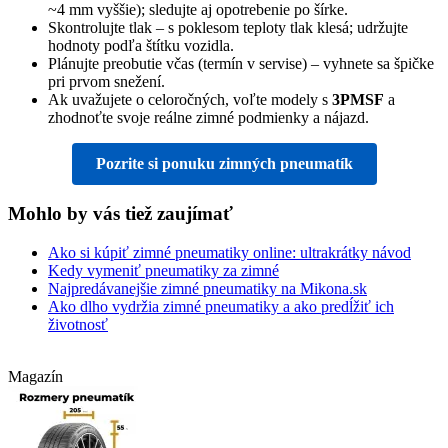
~4 mm vyššie); sledujte aj opotrebenie po šírke.
Skontrolujte tlak – s poklesom teploty tlak klesá; udržujte
hodnoty podľa štítku vozidla.
Plánujte preobutie včas (termín v servise) – vyhnete sa špičke
pri prvom snežení.
Ak uvažujete o celoročných, voľte modely s
3PMSF
a
zhodnoťte svoje reálne zimné podmienky a nájazd.
Pozrite si ponuku zimných pneumatík
Mohlo by vás tiež zaujímať
Ako si kúpiť zimné pneumatiky online: ultrakrátky návod
Kedy vymeniť pneumatiky za zimné
Najpredávanejšie zimné pneumatiky na Mikona.sk
Ako dlho vydržia zimné pneumatiky a ako predĺžiť ich
životnosť
Magazín