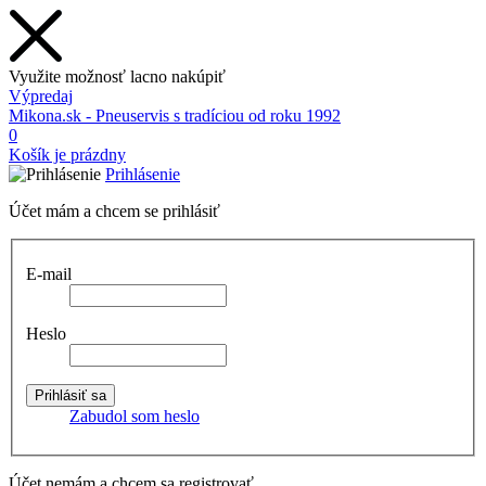
Využite možnosť lacno nakúpiť
Výpredaj
Mikona.sk - Pneuservis s tradíciou od roku 1992
0
Košík je prázdny
Prihlásenie
Účet mám a chcem se prihlásiť
E-mail
Heslo
Zabudol som heslo
Účet nemám a chcem sa registrovať