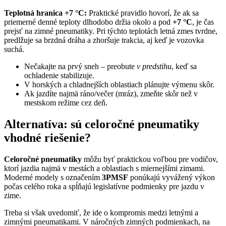
Teplotná hranica +7 °C:
Praktické pravidlo hovorí, že ak sa
priemerné denné teploty dlhodobo držia okolo a pod
+7 °C
, je čas
prejsť na zimné pneumatiky. Pri týchto teplotách letná zmes tvrdne,
predlžuje sa brzdná dráha a zhoršuje trakcia, aj keď je vozovka
suchá.
Nečakajte na prvý sneh – preobute
v predstihu
, keď sa
ochladenie stabilizuje.
V horských a chladnejších oblastiach plánujte výmenu skôr.
Ak jazdíte najmä ráno/večer (mráz), zmeňte skôr než v
mestskom režime cez deň.
Alternatíva: sú celoročné pneumatiky
vhodné riešenie?
Celoročné pneumatiky
môžu byť praktickou voľbou pre vodičov,
ktorí jazdia najmä v mestách a oblastiach s miernejšími zimami.
Moderné modely s označením
3PMSF
ponúkajú vyvážený výkon
počas celého roka a spĺňajú legislatívne podmienky pre jazdu v
zime.
Treba si však uvedomiť, že ide o kompromis medzi letnými a
zimnými pneumatikami. V náročných zimných podmienkach, na