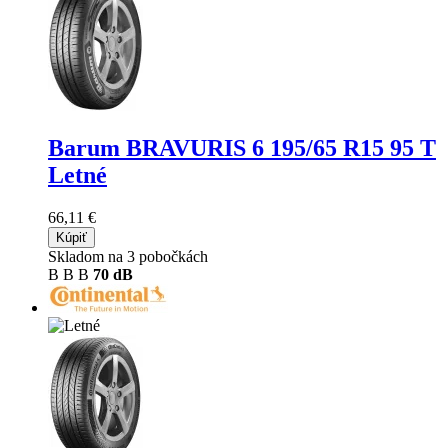
Barum BRAVURIS 6
195/65 R15 95 T
Letné
66,11 €
Kúpiť
Skladom na 3 pobočkách
B
B
B
70 dB