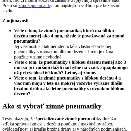
sneh, ľad či mokrá vozovka zásadne ovplyvňujú správanie auta.
Preto sú
zimné pneumatiky
tou najistejšou voľbou pre bezpečnú
jazdu.
Zaujímavosti
Viete o tom, že zimná pneumatika, ktorá má hĺbku
dezénu menej ako 4 mm, už nie je považovaná za zimnú
pneumatiku?
​Jej vlastnosti sú takmer identické s vlastnosťou letnej
pneumatiky s rovnakou hĺbkou dezénu. Preto je už na
použitie v zime nevhodná.
Viete o tom, že pneumatiky s hĺbkou dezénu menej ako 3
mm sú pri väčšom daždi náchylné na vznik aquaplaningu
už pri rýchlosti 60 km/h? Letné, aj zimné.
Viete o tom, že zimné pneumatiky s hĺbkou dezénu 4 a
viac mm majú v lete na mokrej vozovke výrazne dlhšiu
brzdnú dráhu ako letné pneumatiky s rovnakou hĺbkou
dezénu?
Ako si vybrať zimné pneumatiky
Testy ukazujú, že
špecializované zimné pneumatiky
dokážu
vďaka správnej zmesi a dezénu ponúknuť maximálny záber,
ovládateľnosť aj kratšie brzdné dráhy aj v náročných podmienkach.