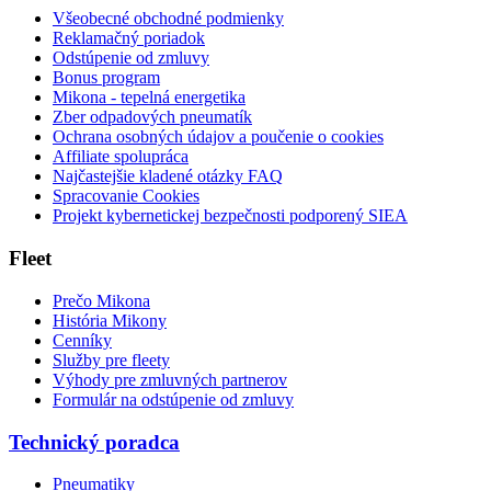
Všeobecné obchodné podmienky
Reklamačný poriadok
Odstúpenie od zmluvy
Bonus program
Mikona - tepelná energetika
Zber odpadových pneumatík
Ochrana osobných údajov a poučenie o cookies
Affiliate spolupráca
Najčastejšie kladené otázky FAQ
Spracovanie Cookies
Projekt kybernetickej bezpečnosti podporený SIEA
Fleet
Prečo Mikona
História Mikony
Cenníky
Služby pre fleety
Výhody pre zmluvných partnerov
Formulár na odstúpenie od zmluvy
Technický poradca
Pneumatiky