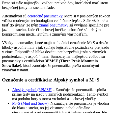
Preto sú stále najistejšou voľbou pre vodičov, ktorí chcú mať istotu
bezpečnej jazdy na snehu a ľade.
Alternatívou sú
celoročné pneumatiky
, ktoré si v posledných rokoch
vďaka moderným technológiám vedú čoraz lepšie. Stále však treba
brať do úvahy, že kým
zimné pneumatiky
sú vyvíjané špeciálne pre
jazdu na snehu, ľade či snehovej brečke, celoročné sú určitým
kompromisom medzi letnými a zimnými vlastnosťami.
Všetky pneumatiky, ktoré majú na bočnici označenie M+S a dezén
hlboký aspoň 3 mm, však spĺňajú legislatívne požiadavky pre jazdu
v zime. Odporúčaná hĺbka dezénu pre bezpečnú jazdu v zimných
podmienkach je aspoň 4 mm. Samozrejme, najlepšou voľbou sú
pneumatiky s certifikáciou
3PMSF (Three Peak Mountain
Snowflake)
, ktorá zaručuje, že pneumatika prešla náročnými
zimnými testami.
Označenie a certifikácia: Alpský symbol a M+S
Alpský symbol (3PMSF)
- Zaručuje, že pneumatika splnila
prísne testy na jazdu v zimných podmienkach. Tento symbol
má podobu hory s troma vrcholmi a snehovej vločky.
M+S (Mud and Snow)
: Naznačuje, že pneumatika je vhodná
do blata a snehu, no jej vlastnosti neboli oficiálne
otestované ako pri pneumatikách s Alpským symbolom. Ide