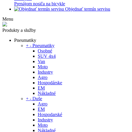
Prenájom nosiča na bicykle
Objednať termín servisu
Menu
Produkty a služby
Pneumatiky
+
-
Pneumatiky
Osobné
SUV 4x4
Van
Moto
Industry
Agro
Hospodárske
EM
Nákladné
+
-
Duše
Agro
EM
Hospodarské
Industry
Moto
Nákladné