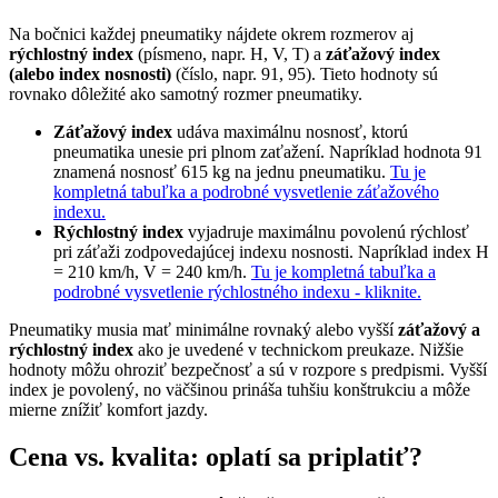
Na bočnici každej pneumatiky nájdete okrem rozmerov aj
rýchlostný index
(písmeno, napr. H, V, T) a
záťažový index
(alebo index nosnosti)
(číslo, napr. 91, 95). Tieto hodnoty sú
rovnako dôležité ako samotný rozmer pneumatiky.
Záťažový index
udáva maximálnu nosnosť, ktorú
pneumatika unesie pri plnom zaťažení. Napríklad hodnota 91
znamená nosnosť 615 kg na jednu pneumatiku.
Tu je
kompletná tabuľka a podrobné vysvetlenie záťažového
indexu.
Rýchlostný index
vyjadruje maximálnu povolenú rýchlosť
pri záťaži zodpovedajúcej indexu nosnosti. Napríklad index H
= 210 km/h, V = 240 km/h.
Tu je kompletná tabuľka a
podrobné vysvetlenie rýchlostného indexu - kliknite.
Pneumatiky musia mať minimálne rovnaký alebo vyšší
záťažový a
rýchlostný index
ako je uvedené v technickom preukaze. Nižšie
hodnoty môžu ohroziť bezpečnosť a sú v rozpore s predpismi. Vyšší
index je povolený, no väčšinou prináša tuhšiu konštrukciu a môže
mierne znížiť komfort jazdy.
Cena vs. kvalita: oplatí sa priplatiť?