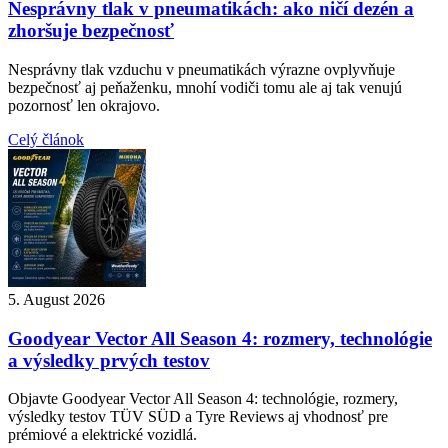
Nesprávny tlak v pneumatikách: ako ničí dezén a
zhoršuje bezpečnosť
Nesprávny tlak vzduchu v pneumatikách výrazne ovplyvňuje
bezpečnosť aj peňaženku, mnohí vodiči tomu ale aj tak venujú
pozornosť len okrajovo.
Celý článok
5. August 2026
Goodyear Vector All Season 4: rozmery, technológie
a výsledky prvých testov
Objavte Goodyear Vector All Season 4: technológie, rozmery,
výsledky testov TÜV SÜD a Tyre Reviews aj vhodnosť pre
prémiové a elektrické vozidlá.