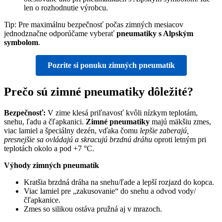
len o rozhodnutie výrobcu.
Tip: Pre maximálnu bezpečnosť počas zimných mesiacov
jednodznačne odporúčame vyberať
pneumatiky s Alpským
symbolom
.
Pozrite si ponuku zimných pneumatík
Prečo sú zimné pneumatiky dôležité?
Bezpečnosť:
V zime klesá priľnavosť kvôli nízkym teplotám,
snehu, ľadu a čľapkanici.
Zimné pneumatiky
majú mäkšiu zmes,
viac lamiel a špeciálny dezén, vďaka čomu
lepšie zaberajú,
presnejšie sa ovládajú a skracujú brzdnú dráhu
oproti letným pri
teplotách okolo a pod +7 °C.
Výhody zimných pneumatík
Kratšia brzdná dráha na snehu/ľade a lepší rozjazd do kopca.
Viac lamiel pre „zakusovanie“ do snehu a odvod vody/
čľapkanice.
Zmes so silikou ostáva pružná aj v mrazoch.