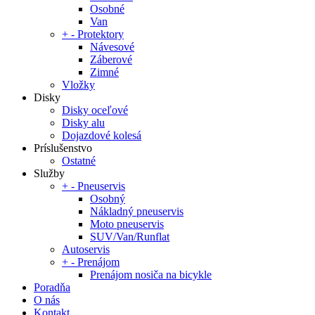
Osobné
Van
+
-
Protektory
Návesové
Záberové
Zimné
Vložky
Disky
Disky oceľové
Disky alu
Dojazdové kolesá
Príslušenstvo
Ostatné
Služby
+
-
Pneuservis
Osobný
Nákladný pneuservis
Moto pneuservis
SUV/Van/Runflat
Autoservis
+
-
Prenájom
Prenájom nosiča na bicykle
Poradňa
O nás
Kontakt