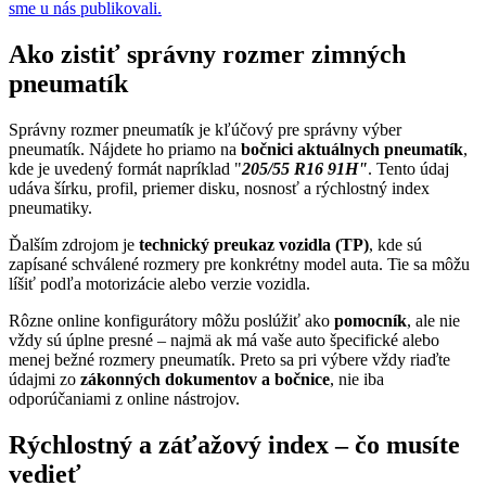
sme u nás publikovali.
Ako zistiť správny rozmer zimných
pneumatík
Správny rozmer pneumatík je kľúčový pre správny výber
pneumatík. Nájdete ho priamo na
bočnici aktuálnych pneumatík
,
kde je uvedený formát napríklad "
205/55 R16 91H"
. Tento údaj
udáva šírku, profil, priemer disku, nosnosť a rýchlostný index
pneumatiky.
Ďalším zdrojom je
technický preukaz vozidla (TP)
, kde sú
zapísané schválené rozmery pre konkrétny model auta. Tie sa môžu
líšiť podľa motorizácie alebo verzie vozidla.
Rôzne online konfigurátory môžu poslúžiť ako
pomocník
, ale nie
vždy sú úplne presné – najmä ak má vaše auto špecifické alebo
menej bežné rozmery pneumatík. Preto sa pri výbere vždy riaďte
údajmi zo
zákonných dokumentov a bočnice
, nie iba
odporúčaniami z online nástrojov.
Rýchlostný a záťažový index – čo musíte
vedieť