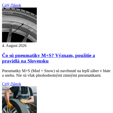
Celý článok
4. August 2026
Čo sú pneumatiky M+S? Význam, použitie a
pravidlá na Slovensku
Pneumatiky M+S (Mud + Snow) sú navrhnuté na lepší záber v blate
a snehu. Nie sú však plnohodnotnými zimnými pneumatikami.
Celý článok