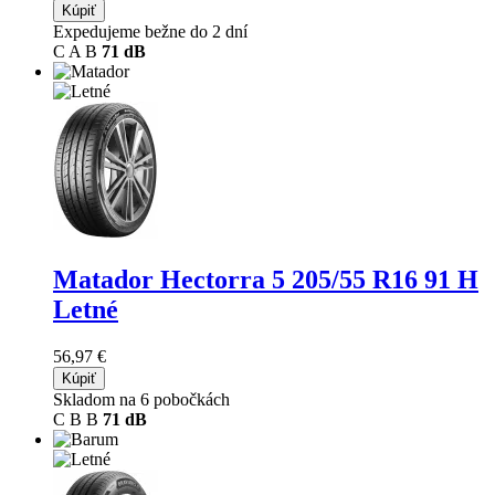
Kúpiť
Expedujeme bežne do 2 dní
C
A
B
71 dB
Matador Hectorra 5
205/55 R16 91 H
Letné
56,97 €
Kúpiť
Skladom na 6 pobočkách
C
B
B
71 dB