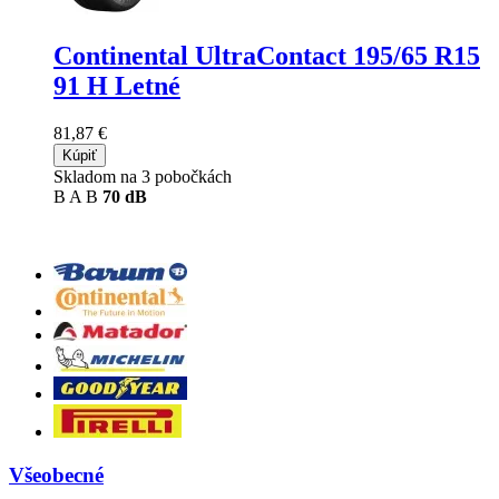
Continental UltraContact
195/65 R15
91 H Letné
81,87 €
Kúpiť
Skladom na 3 pobočkách
B
A
B
70 dB
Všeobecné