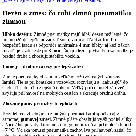
Dezén a zmes: čo robí zimnú pneumatiku
zimnou
Hĺbka dezénu:
Zimné pneumatiky majú hlbší dezén než letné, čo
im umožňuje lepšie odvádzať sneh, vodu aj čľapkanicu. Pre
bezpečnú jazdu sa odporúča minimálne
4 mm
hĺbky, aj keď zákon
povoľuje jazdiť ešte pri
3 mm
. Čím je dezén plytší, tým sa predlžuje
brzdná dráha a zhoršuje stabilita vozidla.
Lamely – drobné zárezy pre lepší záber
Zimné pneumatiky obsahujú veľké množstvo malých zárezov –
lamiel
. Tie sa pri kontakte s vozovkou roztvárajú a „zakusujú“ do
snehu či ľadu, čím zlepšujú trakciu. Veľký počet lamiel zároveň
zvyšuje priľnavosť na mokrých cestách a skracuje brzdnú dráhu.
Zloženie gumy pri nízkych teplotách
Rozdiel medzi letnými a zimnými pneumatikami spočíva aj v
samotnej
gumovej zmesi
. Zimné plášte obsahujú vyšší podiel siliky
a špeciálne prísady, ktoré udržujú gumu pružnú aj pri teplotách pod
+7 °C
. Vďaka tomu si pneumatika zachováva priľnavosť, zatiaľ čo
letná by v chlade stvrdla a stratila kontakt s vozovkou.