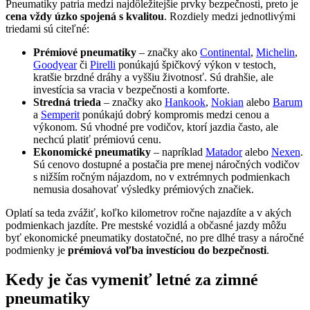
Pneumatiky patria medzi najdôležitejšie prvky bezpečnosti, preto je
cena vždy úzko spojená s kvalitou
. Rozdiely medzi jednotlivými
triedami sú citeľné:
Prémiové pneumatiky
– značky ako
Continental
,
Michelin
,
Goodyear
či
Pirelli
ponúkajú špičkový výkon v testoch,
kratšie brzdné dráhy a vyššiu životnosť. Sú drahšie, ale
investícia sa vracia v bezpečnosti a komforte.
Stredná trieda
– značky ako
Hankook
,
Nokian
alebo
Barum
a
Semperit
ponúkajú dobrý kompromis medzi cenou a
výkonom. Sú vhodné pre vodičov, ktorí jazdia často, ale
nechcú platiť prémiovú cenu.
Ekonomické pneumatiky
– napríklad
Matador
alebo
Nexen
.
Sú cenovo dostupné a postačia pre menej náročných vodičov
s nižším ročným nájazdom, no v extrémnych podmienkach
nemusia dosahovať výsledky prémiových značiek.
Oplatí sa teda zvážiť, koľko kilometrov ročne najazdíte a v akých
podmienkach jazdíte. Pre mestské vozidlá a občasné jazdy môžu
byť ekonomické pneumatiky dostatočné, no pre dlhé trasy a náročné
podmienky je
prémiová voľba investíciou do bezpečnosti
.
Kedy je čas vymeniť letné za zimné
pneumatiky