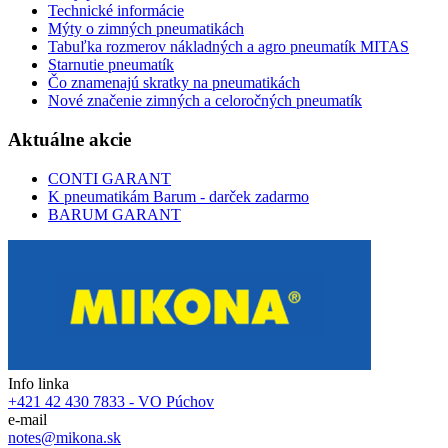
Technické informácie
Mýty o zimných pneumatikách
Tabuľka rozmerov nákladných a agro pneumatík MITAS
Starnutie pneumatík
Čo znamenajú skratky na pneumatikách
Nové značenie zimných a celoročných pneumatík
Aktuálne akcie
CONTI GARANT
K pneumatikám Barum - darček zadarmo
BARUM GARANT
Info linka
+421 42 430 7833 - VO Púchov
e-mail
notes@mikona.sk