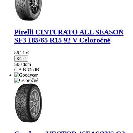
Pirelli CINTURATO ALL SEASON
SF3
185/65 R15 92 V Celoročné
86,21 €
Kúpiť
Skladom
C
A
B
71 dB