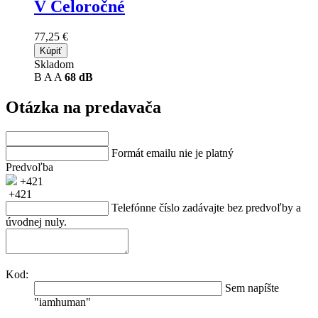
V Celoročné
77,25 €
Kúpiť
Skladom
B
A
A
68 dB
Otázka na predavača
Formát emailu nie je platný
Predvoľba
+421
+421
Telefónne číslo zadávajte bez predvoľby a
úvodnej nuly.
Kod:
Sem napíšte
"iamhuman"