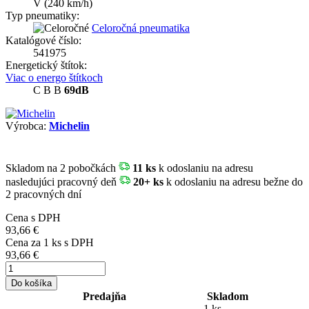
V
(240 km/h)
Typ pneumatiky:
Celoročná pneumatika
Katalógové číslo:
541975
Energetický štítok:
Viac o energo štítkoch
C
B
B
69dB
Výrobca:
Michelin
Skladom
na 2 pobočkách
11 ks
k odoslaniu na adresu
nasledujúci pracovný deň
20+ ks
k odoslaniu na adresu bežne do
2 pracovných dní
Cena s DPH
93,66 €
Cena za
1
ks s DPH
93,66 €
Do košíka
Predajňa
Skladom
1 ks