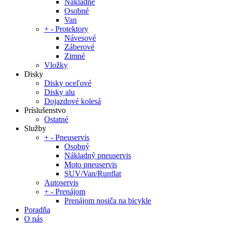
Nákladné
Osobné
Van
+
-
Protektory
Návesové
Záberové
Zimné
Vložky
Disky
Disky oceľové
Disky alu
Dojazdové kolesá
Príslušenstvo
Ostatné
Služby
+
-
Pneuservis
Osobný
Nákladný pneuservis
Moto pneuservis
SUV/Van/Runflat
Autoservis
+
-
Prenájom
Prenájom nosiča na bicykle
Poradňa
O nás