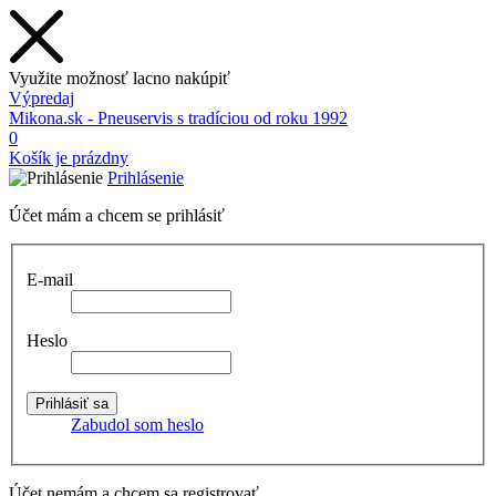
Využite možnosť lacno nakúpiť
Výpredaj
Mikona.sk - Pneuservis s tradíciou od roku 1992
0
Košík je prázdny
Prihlásenie
Účet mám a chcem se prihlásiť
E-mail
Heslo
Zabudol som heslo
Účet nemám a chcem sa registrovať