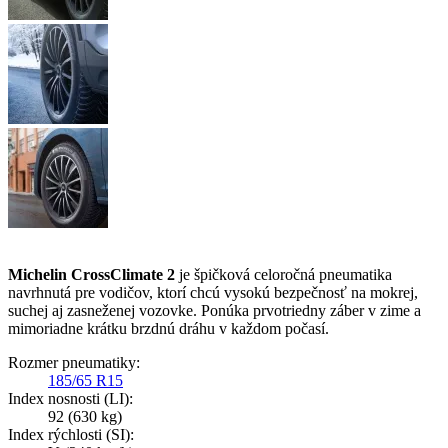
Michelin CrossClimate 2
je špičková celoročná pneumatika
navrhnutá pre vodičov, ktorí chcú vysokú bezpečnosť na mokrej,
suchej aj zasneženej vozovke. Ponúka prvotriedny záber v zime a
mimoriadne krátku brzdnú dráhu v každom počasí.
Rozmer pneumatiky:
185/65 R15
Index nosnosti (LI):
92
(630 kg)
Index rýchlosti (SI):