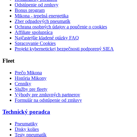
Odstúpenie od zmluvy
Bonus program
Mikona - tepelná energetika
Zber odpadových pneumatík
Ochrana osobných údajov a poučenie o cookies
Affiliate spolupráca
Najčastejšie kladené otázky FAQ
Spracovanie Cookies
Projekt kybernetickej bezpečnosti podporený SIEA
Fleet
Prečo Mikona
História Mikony
Cenníky
Služby pre fleety
Výhody pre zmluvných partnerov
Formulár na odstúpenie od zmluvy
Technický poradca
Pneumatiky
Disky kolies
Testy pneumatík