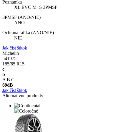
Poznámka
XL EVC M+S 3PMSF
3PMSF (ANO/NIE)
ANO
Ochrana ráfika (ANO/NIE)
NIE
Jak číst štítok
Michelin
541975
185/65 R15
c
b
A
B
C
69
dB
Jak číst štítok
Alternatívne produkty