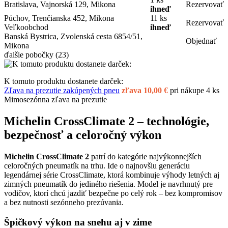
Bratislava, Vajnorská 129, Mikona
Rezervovať
ihneď
Púchov, Trenčianska 452, Mikona
11 ks
Rezervovať
Veľkoobchod
ihneď
Banská Bystrica, Zvolenská cesta 6854/51,
Objednať
Mikona
ďalšie pobočky
(23)
K tomuto produktu dostanete darček:
Zľava na prezutie zakúpených pneu
zľava 10,00 €
pri nákupe 4 ks
Mimosezónna zľava na prezutie
Michelin CrossClimate 2 – technológie,
bezpečnosť a celoročný výkon
Michelin CrossClimate 2
patrí do kategórie najvýkonnejších
celoročných pneumatík na trhu. Ide o najnovšiu generáciu
legendárnej série CrossClimate, ktorá kombinuje výhody letných aj
zimných pneumatík do jediného riešenia. Model je navrhnutý pre
vodičov, ktorí chcú jazdiť bezpečne po celý rok – bez kompromisov
a bez nutnosti sezónneho prezúvania.
Špičkový výkon na snehu aj v zime