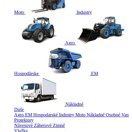
Moto
Industry
Agro
Hospodárske
EM
Nákladné
Duše
Agro
EM
Hospodarské
Industry
Moto
Nákladné
Osobné
Van
Protektory
Návesové
Záberové
Zimné
Vložky