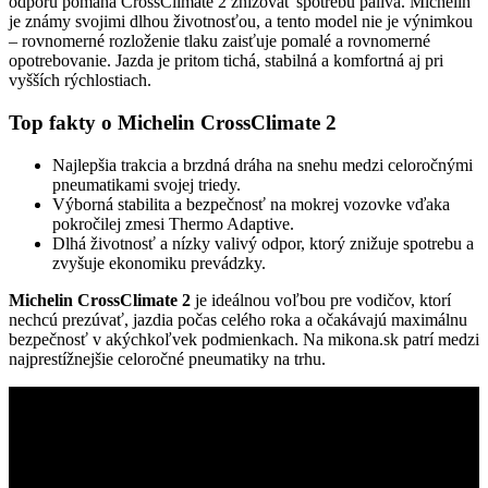
odporu pomáha CrossClimate 2 znižovať spotrebu paliva. Michelin
je známy svojimi dlhou životnosťou, a tento model nie je výnimkou
– rovnomerné rozloženie tlaku zaisťuje pomalé a rovnomerné
opotrebovanie. Jazda je pritom tichá, stabilná a komfortná aj pri
vyšších rýchlostiach.
Top fakty o Michelin CrossClimate 2
Najlepšia trakcia a brzdná dráha na snehu medzi celoročnými
pneumatikami svojej triedy.
Výborná stabilita a bezpečnosť na mokrej vozovke vďaka
pokročilej zmesi Thermo Adaptive.
Dlhá životnosť a nízky valivý odpor, ktorý znižuje spotrebu a
zvyšuje ekonomiku prevádzky.
Michelin CrossClimate 2
je ideálnou voľbou pre vodičov, ktorí
nechcú prezúvať, jazdia počas celého roka a očakávajú maximálnu
bezpečnosť v akýchkoľvek podmienkach. Na mikona.sk patrí medzi
najprestížnejšie celoročné pneumatiky na trhu.