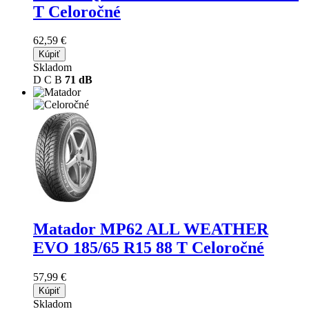
T Celoročné
62,59 €
Kúpiť
Skladom
D
C
B
71 dB
Matador MP62 ALL WEATHER
EVO
185/65 R15 88 T Celoročné
57,99 €
Kúpiť
Skladom