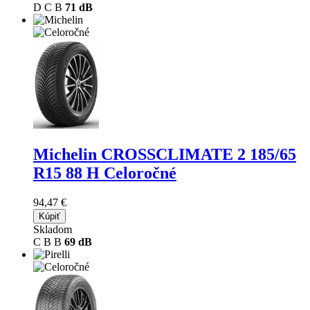
D
C
B
71 dB
Michelin CROSSCLIMATE 2
185/65
R15 88 H Celoročné
94,47 €
Kúpiť
Skladom
C
B
B
69 dB