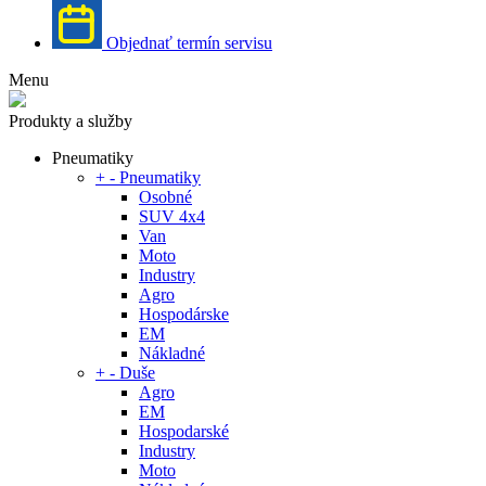
Objednať termín servisu
Menu
Produkty a služby
Pneumatiky
+
-
Pneumatiky
Osobné
SUV 4x4
Van
Moto
Industry
Agro
Hospodárske
EM
Nákladné
+
-
Duše
Agro
EM
Hospodarské
Industry
Moto