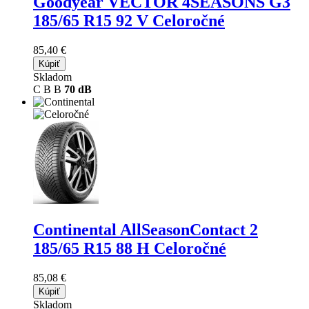
Goodyear VECTOR 4SEASONS G3
185/65 R15 92 V Celoročné
85,40 €
Kúpiť
Skladom
C
B
B
70 dB
Continental AllSeasonContact 2
185/65 R15 88 H Celoročné
85,08 €
Kúpiť
Skladom