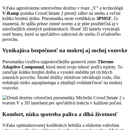
Vďaka agresívnemu smerovému dezénu v tvare „V“ a technológii
V-Ramp
ponúka CrossClimate 2 presný záber na snehu a veľmi
krátku brzdnú dráhu. Pneumatika nesie certifikáciu
3PMSF
, čo
znamená, že spĺňa prísne zimné normy a je plne použiteľná aj v
náročnejších zimných podmienkach. Husté 3D lamely vytvárajú
ostré hrany, ktoré sa spoľahlivo zahryznú do snehu či uľadeného
povrchu.
Vynikajúca bezpečnosť na mokrej aj suchej vozovke
Pneumatika využíva najpokročilejšiu gumovú zmes
Thermo
Adaptive Compound
, ktorá mení svoju tuhosť podľa teploty. To
zaručuje krátku brzdnú dráhu a vysokú stabilitu pri rýchlych
zmenách povrchu. Široké drážky efektívne odvádzajú vodu, čím
redukujú riziko aquaplaningu a zlepšujú ovládateľnosť na mokrej
vozovke.
Komfort, nízka spotreba paliva a dlhá životnosť
Vďaka optimalizovanej konštrukcii behúňa a nízkemu valivému