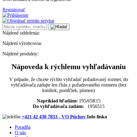
Registrovať
Nájdené oddelenia:
Nájdení výrobcovia:
Nájdené produkty:
Nápoveda k rýchlemu vyhľadávaniu
V prípade, že chcete rýchlo vyhľadať požadovaný rozmer, do
vyhľadávača zadajte len čísla z požadovaného rozmeru (bez
lomítok, pomĺčiek, písmen)
Napríklad hľadám:
195/65R15
Do vyhľadávača zadám:
1956515
+421 42 430 7833 - VO Púchov
Info linka
Poradňa
O nás