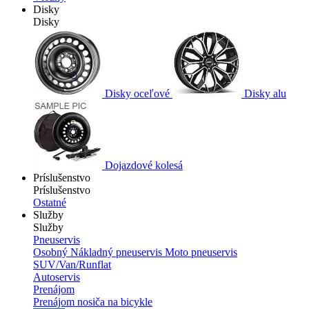
Disky
Disky
Disky oceľové
Disky alu
Dojazdové kolesá
Príslušenstvo
Príslušenstvo
Ostatné
Služby
Služby
Pneuservis
Osobný
Nákladný pneuservis
Moto pneuservis
SUV/Van/Runflat
Autoservis
Prenájom
Prenájom nosiča na bicykle