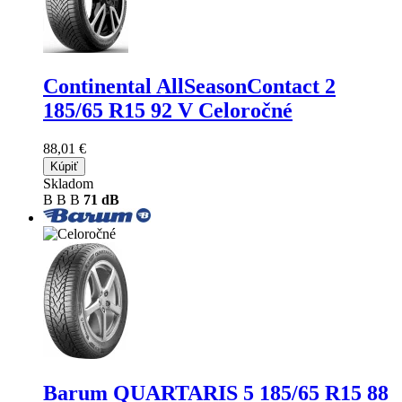
Continental AllSeasonContact 2
185/65 R15 92 V Celoročné
88,01 €
Kúpiť
Skladom
B
B
B
71 dB
Barum QUARTARIS 5
185/65 R15 88