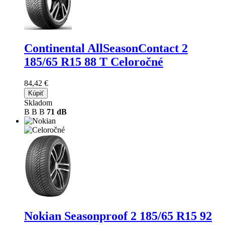
Continental AllSeasonContact 2
185/65 R15 88 T Celoročné
84,42 €
Kúpiť
Skladom
B
B
B
71 dB
Nokian Seasonproof 2
185/65 R15 92