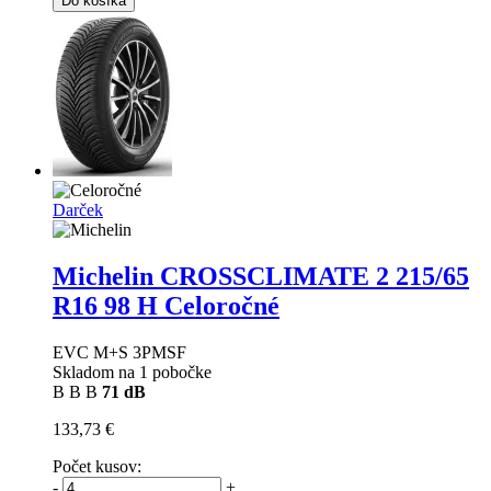
Do košíka
Darček
Michelin CROSSCLIMATE 2
215/65
R16 98 H Celoročné
EVC M+S 3PMSF
Skladom na 1 pobočke
B
B
B
71 dB
133,73 €
Počet kusov:
-
+