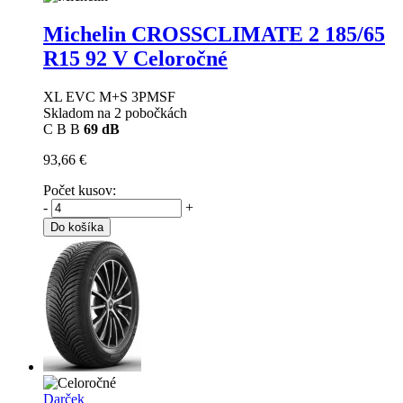
Michelin CROSSCLIMATE 2
185/65
R15 92 V Celoročné
XL EVC M+S 3PMSF
Skladom na 2 pobočkách
C
B
B
69 dB
93,66 €
Počet kusov:
-
+
Do košíka
Darček