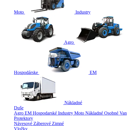
Moto
Industry
Agro
Hospodárske
EM
Nákladné
Duše
Agro
EM
Hospodarské
Industry
Moto
Nákladné
Osobné
Van
Protektory
Návesové
Záberové
Zimné
Vložky