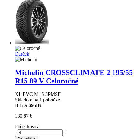
Darček
Michelin CROSSCLIMATE 2
195/55
R15 89 V Celoročné
XL EVC M+S 3PMSF
Skladom na 1 pobočke
B
B
A
69 dB
130,87 €
Počet kusov:
-
+