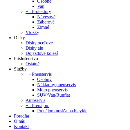
Osobné
Van
+
-
Protektory
Návesové
Záberové
Zimné
Vložky
Disky
Disky oceľové
Disky alu
Dojazdové kolesá
Príslušenstvo
Ostatné
Služby
+
-
Pneuservis
Osobný
Nákladný pneuservis
Moto pneuservis
SUV/Van/Runflat
Autoservis
+
-
Prenájom
Prenájom nosiča na bicykle
Poradňa
O nás
Kontakt