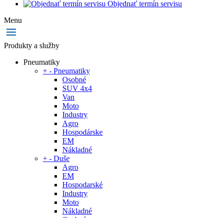
Objednať termín servisu
Menu
Produkty a služby
Pneumatiky
+
-
Pneumatiky
Osobné
SUV 4x4
Van
Moto
Industry
Agro
Hospodárske
EM
Nákladné
+
-
Duše
Agro
EM
Hospodarské
Industry
Moto
Nákladné