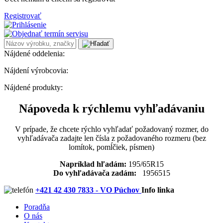
Registrovať
Nájdené oddelenia:
Nájdení výrobcovia:
Nájdené produkty:
Nápoveda k rýchlemu vyhľadávaniu
V prípade, že chcete rýchlo vyhľadať požadovaný rozmer, do
vyhľadávača zadajte len čísla z požadovaného rozmeru (bez
lomítok, pomĺčiek, písmen)
Napríklad hľadám:
195/65R15
Do vyhľadávača zadám:
1956515
+421 42 430 7833 - VO Púchov
Info linka
Poradňa
O nás