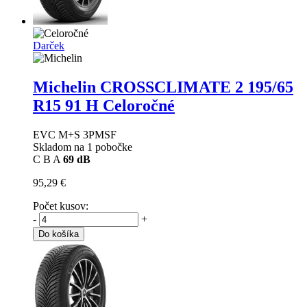
Darček
Michelin CROSSCLIMATE 2
195/65
R15 91 H Celoročné
EVC M+S 3PMSF
Skladom na 1 pobočke
C
B
A
69 dB
95,29 €
Počet kusov:
-
+
Do košíka