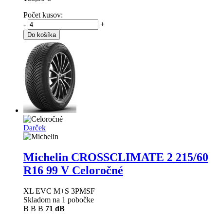
Počet kusov:
-
+
Do košíka
Darček
Michelin CROSSCLIMATE 2
215/60
R16 99 V Celoročné
XL EVC M+S 3PMSF
Skladom na 1 pobočke
B
B
B
71 dB