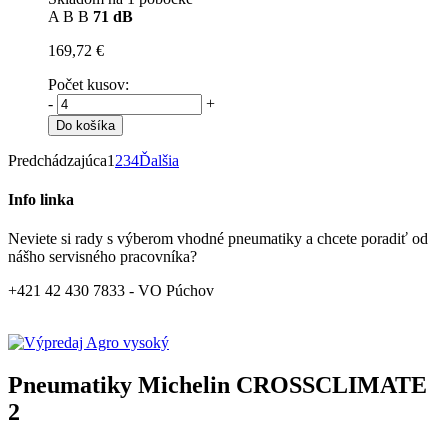
A
B
B
71 dB
169,72 €
Počet kusov:
-
+
Do košíka
Predchádzajúca
1
2
3
4
Ďalšia
Info linka
Neviete si rady s výberom vhodné pneumatiky a chcete poradiť od
nášho servisného pracovníka?
+421 42 430 7833 - VO Púchov
Pneumatiky Michelin CROSSCLIMATE
2