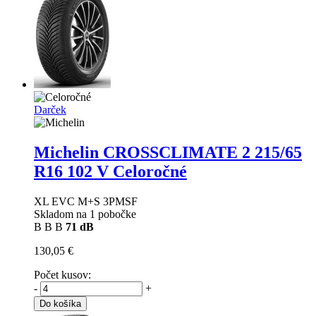
Darček
Michelin CROSSCLIMATE 2
215/65
R16 102 V Celoročné
XL EVC M+S 3PMSF
Skladom na 1 pobočke
B
B
B
71 dB
130,05 €
Počet kusov:
-
+
Do košíka