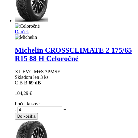
Darček
Michelin CROSSCLIMATE 2
175/65
R15 88 H Celoročné
XL EVC M+S 3PMSF
Skladom len 3 ks
C
B
B
69 dB
104,29 €
Počet kusov:
-
+
Do košíka