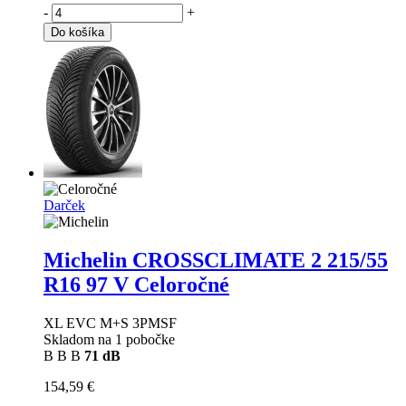
-
+
Do košíka
Darček
Michelin CROSSCLIMATE 2
215/55
R16 97 V Celoročné
XL EVC M+S 3PMSF
Skladom na 1 pobočke
B
B
B
71 dB
154,59 €