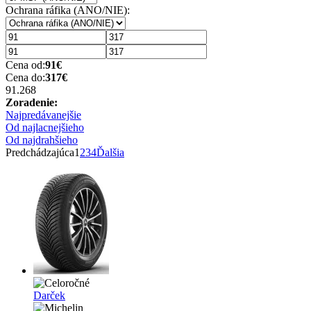
Ochrana ráfika (ANO/NIE):
Cena od:
91
€
Cena do:
317
€
91.2
68
Zoradenie:
Najpredávanejšie
Od najlacnejšieho
Od najdrahšieho
Predchádzajúca
1
2
3
4
Ďalšia
Darček