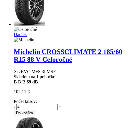
Darček
Michelin CROSSCLIMATE 2
185/60
R15 88 V Celoročné
XL EVC M+S 3PMSF
Skladom na 1 pobočke
B
B
B
69 dB
105,11 €
Počet kusov:
-
+
Do košíka