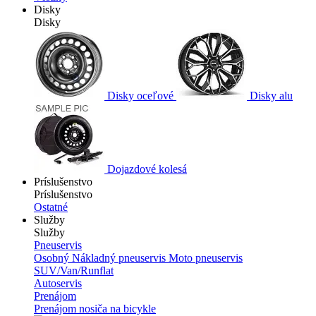
Disky
Disky
Disky oceľové
Disky alu
Dojazdové kolesá
Príslušenstvo
Príslušenstvo
Ostatné
Služby
Služby
Pneuservis
Osobný
Nákladný pneuservis
Moto pneuservis
SUV/Van/Runflat
Autoservis
Prenájom
Prenájom nosiča na bicykle