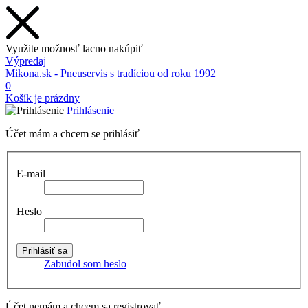
Využite možnosť lacno nakúpiť
Výpredaj
Mikona.sk - Pneuservis s tradíciou od roku 1992
0
Košík je prázdny
Prihlásenie
Účet mám a chcem se prihlásiť
E-mail
Heslo
Zabudol som heslo
Účet nemám a chcem sa registrovať