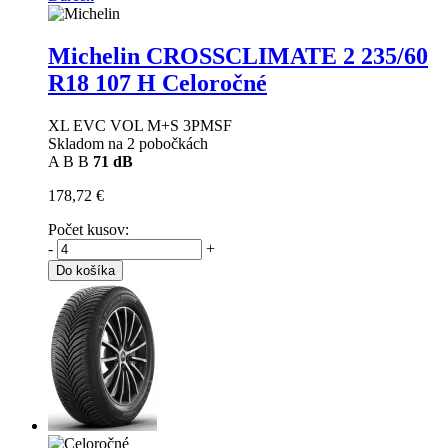
Michelin CROSSCLIMATE 2
235/60
R18 107 H Celoročné
XL EVC VOL M+S 3PMSF
Skladom na 2 pobočkách
A
B
B
71 dB
178,72 €
Počet kusov:
-
+
Do košíka