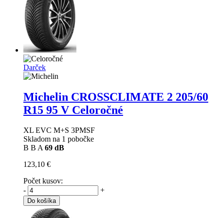
Darček
Michelin CROSSCLIMATE 2
205/60
R15 95 V Celoročné
XL EVC M+S 3PMSF
Skladom na 1 pobočke
B
B
A
69 dB
123,10 €
Počet kusov:
-
+
Do košíka