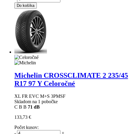
Do košíka
Michelin CROSSCLIMATE 2
235/45
R17 97 Y Celoročné
XL FR EVC M+S 3PMSF
Skladom na 1 pobočke
C
B
B
71 dB
133,73 €
Počet kusov:
-
+