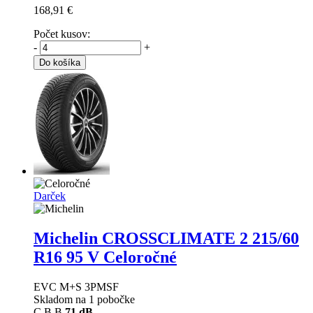
168,91 €
Počet kusov:
-
+
Do košíka
Darček
Michelin CROSSCLIMATE 2
215/60
R16 95 V Celoročné
EVC M+S 3PMSF
Skladom na 1 pobočke
C
B
B
71 dB