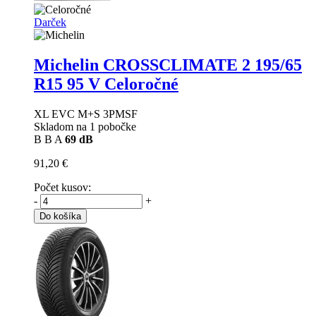
Darček
Michelin CROSSCLIMATE 2
195/65
R15 95 V Celoročné
XL EVC M+S 3PMSF
Skladom na 1 pobočke
B
B
A
69 dB
91,20 €
Počet kusov:
-
+
Do košíka