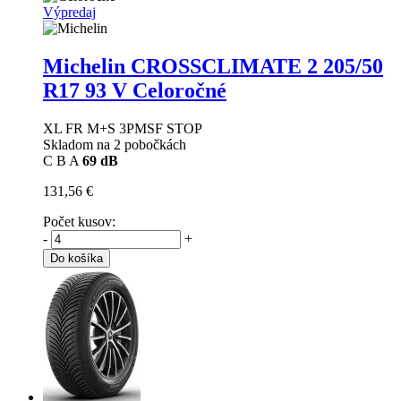
Výpredaj
Michelin CROSSCLIMATE 2
205/50
R17 93 V Celoročné
XL FR M+S 3PMSF STOP
Skladom na 2 pobočkách
C
B
A
69 dB
131,56 €
Počet kusov:
-
+
Do košíka