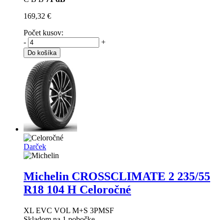
169,32 €
Počet kusov:
-
+
Do košíka
Darček
Michelin CROSSCLIMATE 2
235/55
R18 104 H Celoročné
XL EVC VOL M+S 3PMSF
Skladom na 1 pobočke