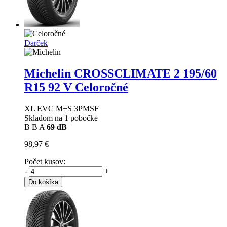
Darček
Michelin CROSSCLIMATE 2
195/60
R15 92 V Celoročné
XL EVC M+S 3PMSF
Skladom na 1 pobočke
B
B
A
69 dB
98,97 €
Počet kusov:
-
+
Do košíka