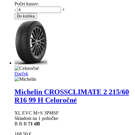
Počet kusov:
-
+
Do košíka
Darček
Michelin CROSSCLIMATE 2
215/60
R16 99 H Celoročné
XL EVC M+S 3PMSF
Skladom na 1 pobočke
B
B
B
71 dB
168,50 €