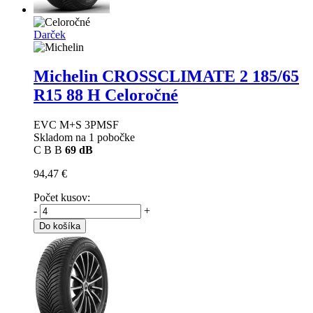
Darček
Michelin CROSSCLIMATE 2
185/65
R15 88 H Celoročné
EVC M+S 3PMSF
Skladom na 1 pobočke
C
B
B
69 dB
94,47 €
Počet kusov:
-
+
Do košíka