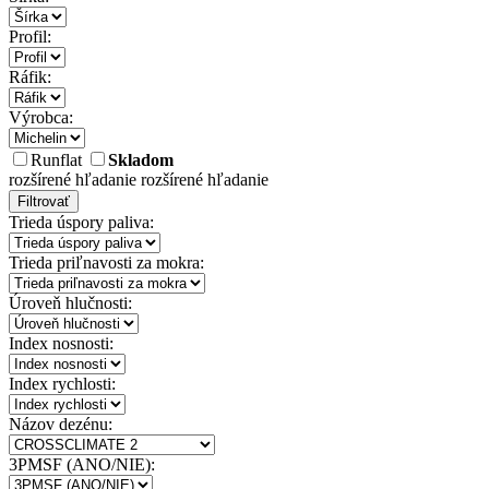
Profil:
Ráfik:
Výrobca:
Runflat
Skladom
rozšírené hľadanie
rozšírené hľadanie
Filtrovať
Trieda úspory paliva:
Trieda priľnavosti za mokra:
Úroveň hlučnosti:
Index nosnosti:
Index rychlosti:
Názov dezénu:
3PMSF (ANO/NIE):