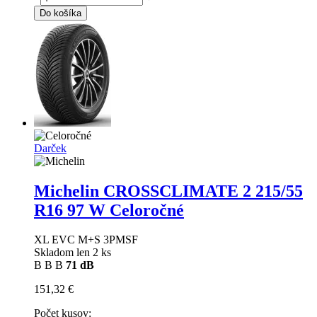
Do košíka
Darček
Michelin CROSSCLIMATE 2
215/55
R16 97 W Celoročné
XL EVC M+S 3PMSF
Skladom len 2 ks
B
B
B
71 dB
151,32 €
Počet kusov: