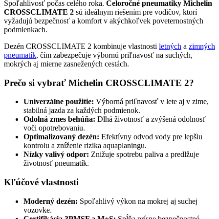
Spoľahlivosť počas celého roka.
Celoročné pneumatiky Michelin
CROSSCLIMATE 2
sú ideálnym riešením pre vodičov, ktorí
vyžadujú bezpečnosť a komfort v akýchkoľvek poveternostných
podmienkach.
Dezén CROSSCLIMATE 2 kombinuje vlastnosti
letných
a
zimných
pneumatík
, čím zabezpečuje výbornú priľnavosť na suchých,
mokrých aj mierne zasnežených cestách.
Prečo si vybrať Michelin CROSSCLIMATE 2?
Univerzálne použitie:
Výborná priľnavosť v lete aj v zime,
stabilná jazda za každých podmienok.
Odolná zmes behúňa:
Dlhá životnosť a zvýšená odolnosť
voči opotrebovaniu.
Optimalizovaný dezén:
Efektívny odvod vody pre lepšiu
kontrolu a zníženie rizika aquaplaningu.
Nízky valivý odpor:
Znižuje spotrebu paliva a predlžuje
životnosť pneumatík.
Kľúčové vlastnosti
Moderný dezén:
Spoľahlivý výkon na mokrej aj suchej
vozovke.
Certifikácia 3PMSF a M+S:
Spĺňa prísne bezpečnostné