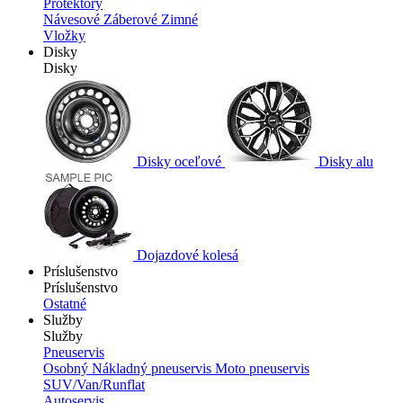
Protektory
Návesové
Záberové
Zimné
Vložky
Disky
Disky
Disky oceľové
Disky alu
Dojazdové kolesá
Príslušenstvo
Príslušenstvo
Ostatné
Služby
Služby
Pneuservis
Osobný
Nákladný pneuservis
Moto pneuservis
SUV/Van/Runflat
Autoservis