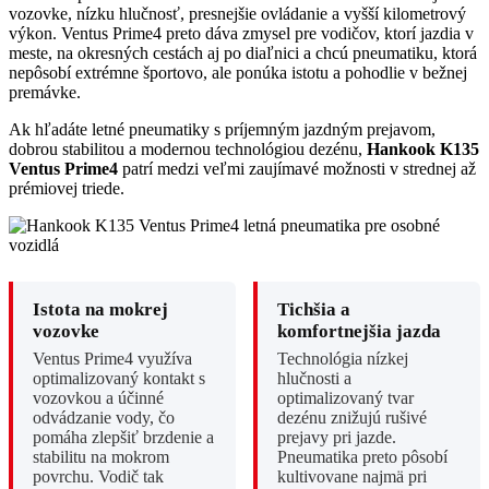
vozovke, nízku hlučnosť, presnejšie ovládanie a vyšší kilometrový
výkon. Ventus Prime4 preto dáva zmysel pre vodičov, ktorí jazdia v
meste, na okresných cestách aj po diaľnici a chcú pneumatiku, ktorá
nepôsobí extrémne športovo, ale ponúka istotu a pohodlie v bežnej
premávke.
Ak hľadáte letné pneumatiky s príjemným jazdným prejavom,
dobrou stabilitou a modernou technológiou dezénu,
Hankook K135
Ventus Prime4
patrí medzi veľmi zaujímavé možnosti v strednej až
prémiovej triede.
Istota na mokrej
Tichšia a
vozovke
komfortnejšia jazda
Ventus Prime4 využíva
Technológia nízkej
optimalizovaný kontakt s
hlučnosti a
vozovkou a účinné
optimalizovaný tvar
odvádzanie vody, čo
dezénu znižujú rušivé
pomáha zlepšiť brzdenie a
prejavy pri jazde.
stabilitu na mokrom
Pneumatika preto pôsobí
povrchu. Vodič tak
kultivovane najmä pri