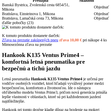
Predajňa
Skladom
Banská Bystrica, Zvolenská cesta 6854/51,
Objednať
Mikona
Bratislava, Einsteinova 1, Mikona
Objednať
Bratislava, Lamačská cesta 73, Mikona
Objednať
ďalšie pobočky
(23)
K tomuto produktu dostanete darček:
Zľava na prezutie zakúpených pneu
zľava 10,00 €
pri nákupe 4 ks
Mimosezónna zľava na prezutie
Hankook K135 Ventus Prime4 –
komfortná letná pneumatika pre
bezpečnú a tichú jazdu
Letná pneumatika
Hankook K135 Ventus Prime4
je určená pre
vodičov osobných vozidiel, ktorí hľadajú vyvážený pomer medzi
bezpečnosťou, komfortom a životnosťou. Ide o nástupcu
obľúbeného modelu Ventus Prime3, pričom nová generácia prináša
lepšie vlastnosti v oblastiach, ktoré sú pri každodennom jazdení
najdôležitejšie.
Hankook pri tomto dezéne kladie dôraz na brzdenie na mokrej