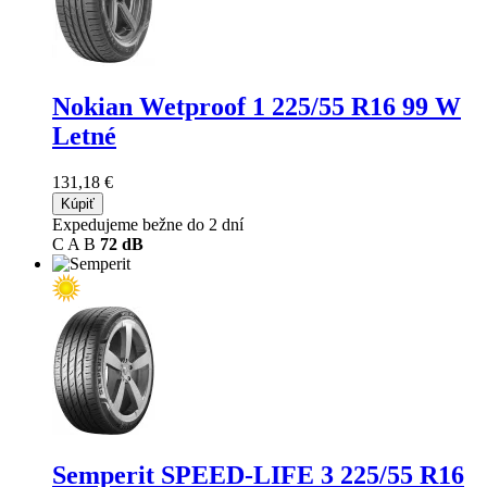
Nokian Wetproof 1
225/55 R16 99 W
Letné
131,18 €
Kúpiť
Expedujeme bežne do 2 dní
C
A
B
72 dB
Semperit SPEED-LIFE 3
225/55 R16