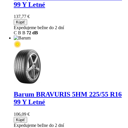
99 Y Letné
137,77 €
Kúpiť
Expedujeme bežne do 2 dní
C
B
B
72 dB
Barum BRAVURIS 5HM
225/55 R16
99 Y Letné
106,09 €
Kúpiť
Expedujeme bežne do 2 dní