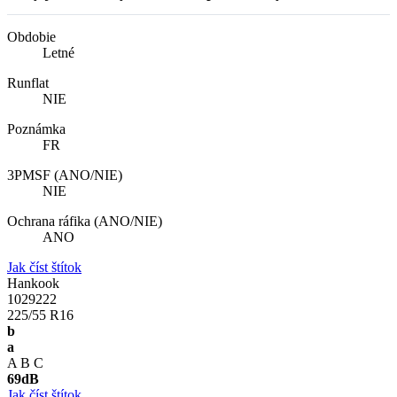
Obdobie
Letné
Runflat
NIE
Poznámka
FR
3PMSF (ANO/NIE)
NIE
Ochrana ráfika (ANO/NIE)
ANO
Jak číst štítok
Hankook
1029222
225/55 R16
b
a
A
B
C
69
dB
Jak číst štítok