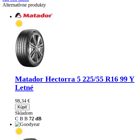
Alternatívne produkty
Matador Hectorra 5
225/55 R16 99 Y
Letné
98,34 €
Kúpiť
Skladom
C
B
B
72 dB