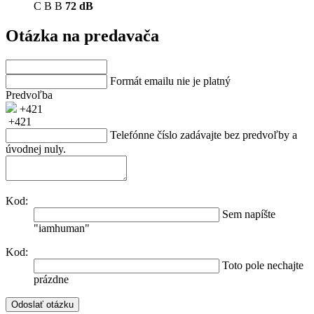
C
B
B
72 dB
Otázka na predavača
Formát emailu nie je platný
Predvoľba
+421
+421
Telefónne číslo zadávajte bez predvoľby a
úvodnej nuly.
Kod:
Sem napíšte
"iamhuman"
Kod:
Toto pole nechajte
prázdne