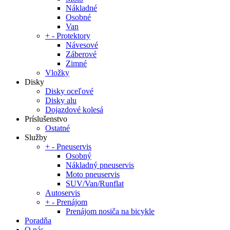
Nákladné
Osobné
Van
+
-
Protektory
Návesové
Záberové
Zimné
Vložky
Disky
Disky oceľové
Disky alu
Dojazdové kolesá
Príslušenstvo
Ostatné
Služby
+
-
Pneuservis
Osobný
Nákladný pneuservis
Moto pneuservis
SUV/Van/Runflat
Autoservis
+
-
Prenájom
Prenájom nosiča na bicykle
Poradňa
O nás