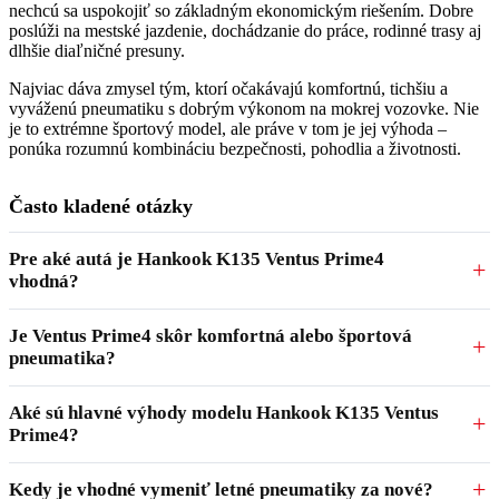
nechcú sa uspokojiť so základným ekonomickým riešením. Dobre
poslúži na mestské jazdenie, dochádzanie do práce, rodinné trasy aj
dlhšie diaľničné presuny.
Najviac dáva zmysel tým, ktorí očakávajú komfortnú, tichšiu a
vyváženú pneumatiku s dobrým výkonom na mokrej vozovke. Nie
je to extrémne športový model, ale práve v tom je jej výhoda –
ponúka rozumnú kombináciu bezpečnosti, pohodlia a životnosti.
Často kladené otázky
Pre aké autá je Hankook K135 Ventus Prime4
vhodná?
Je Ventus Prime4 skôr komfortná alebo športová
pneumatika?
Aké sú hlavné výhody modelu Hankook K135 Ventus
Prime4?
Kedy je vhodné vymeniť letné pneumatiky za nové?