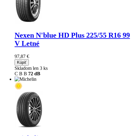
Nexen N'blue HD Plus
225/55 R16 99
V Letné
97,87 €
Kúpiť
Skladom len 3 ks
C
B
B
72 dB