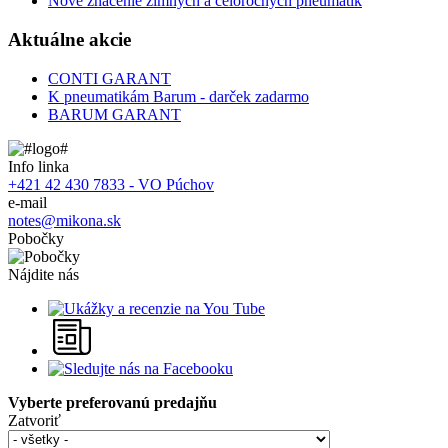
Nové značenie zimných a celoročných pneumatík
Aktuálne akcie
CONTI GARANT
K pneumatikám Barum - darček zadarmo
BARUM GARANT
Info linka
+421 42 430 7833 - VO Púchov
e-mail
notes@mikona.sk
Pobočky
Nájdite nás
Vyberte preferovanú predajňu
Zatvoriť