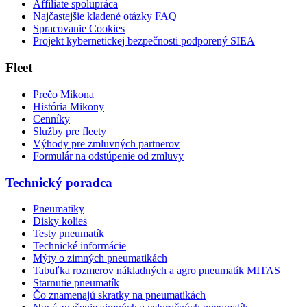
Affiliate spolupráca
Najčastejšie kladené otázky FAQ
Spracovanie Cookies
Projekt kybernetickej bezpečnosti podporený SIEA
Fleet
Prečo Mikona
História Mikony
Cenníky
Služby pre fleety
Výhody pre zmluvných partnerov
Formulár na odstúpenie od zmluvy
Technický poradca
Pneumatiky
Disky kolies
Testy pneumatík
Technické informácie
Mýty o zimných pneumatikách
Tabuľka rozmerov nákladných a agro pneumatík MITAS
Starnutie pneumatík
Čo znamenajú skratky na pneumatikách