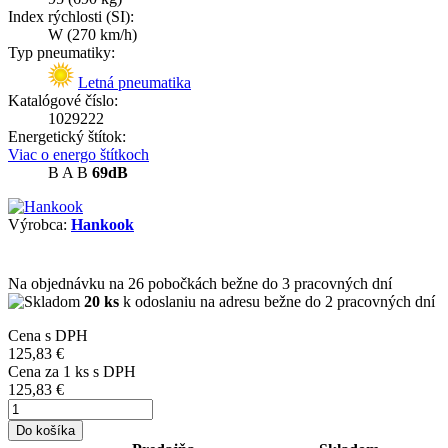
Index rýchlosti (SI):
W
(270 km/h)
Typ pneumatiky:
Letná pneumatika
Katalógové číslo:
1029222
Energetický štítok:
Viac o energo štítkoch
B
A
B
69dB
Výrobca:
Hankook
Na objednávku
na 26 pobočkách
bežne do 3 pracovných dní
20 ks
k odoslaniu na adresu bežne do 2 pracovných dní
Cena s DPH
125,83 €
Cena za
1
ks s DPH
125,83 €
Do košíka