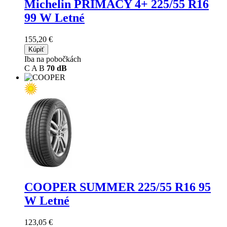
Michelin PRIMACY 4+
225/55 R16
99 W Letné
155,20 €
Kúpiť
Iba na pobočkách
C
A
B
70 dB
COOPER SUMMER
225/55 R16 95
W Letné
123,05 €