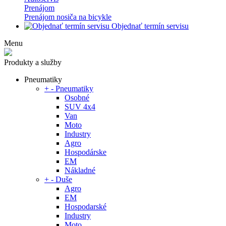
Prenájom
Prenájom nosiča na bicykle
Objednať termín servisu
Menu
Produkty a služby
Pneumatiky
+
-
Pneumatiky
Osobné
SUV 4x4
Van
Moto
Industry
Agro
Hospodárske
EM
Nákladné
+
-
Duše
Agro
EM
Hospodarské
Industry
Moto