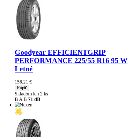
Goodyear EFFICIENTGRIP
PERFORMANCE
225/55 R16 95 W
Letné
156,21 €
Kúpiť
Skladom len 2 ks
B
A
B
71 dB