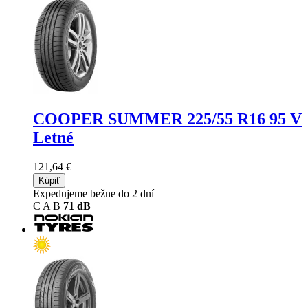
COOPER SUMMER
225/55 R16 95 V
Letné
121,64 €
Kúpiť
Expedujeme bežne do 2 dní
C
A
B
71 dB