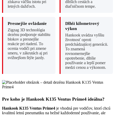
získava väčšiu istotu pri
dlhších cestách a
letných dažďoch.
diaľničnom tempe.
Presnejšie ovládanie
Dlhší kilometrový
výkon
Zigzag 3D technológia
dezénu podporuje stabilitu
Hankook uvádza vyššiu
blokov a presnejšie
životnosť oproti
reakcie pri riadení. To
predchádzajúcej generácii.
ocenia vodiči pri zmene
To znamená
smeru, v zákrutách aj pri
rovnomernejšie
svižnejšom štýle jazdy.
opotrebenie, dlhšie
používanie a lepší pomer
medzi cenou a výkonom.
Pre koho je Hankook K135 Ventus Prime4 ideálna?
Hankook K135 Ventus Prime4
je vhodná pre vodičov, ktorí chcú
kvalitnú letnú pneumatiku na bežné každodenné používanie, ale