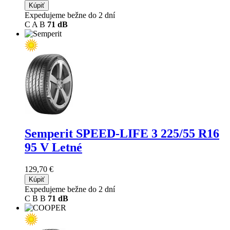
Kúpiť
Expedujeme bežne do 2 dní
C
A
B
71 dB
Semperit SPEED-LIFE 3
225/55 R16
95 V Letné
129,70 €
Kúpiť
Expedujeme bežne do 2 dní
C
B
B
71 dB