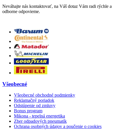
Neváhajte nás kontaktovať, na Váš dotaz Vám radi rýchle a
odborne odpovieme.
Všeobecné
Všeobecné obchodné podmienky
Reklamačný poriadok
Odstúpenie od zmluvy
Bonus program
Mikona - tepelná energetika
Zber odpadových pneumatík
Ochrana osobných údajov a poučenie o cookies