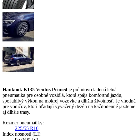
Hankook K135 Ventus Prime4
je prémiovo ladená letná
pneumatika pre osobné vozidlá, ktorá spája komfortnú jazdu,
spoľahlivý výkon na mokrej vozovke a dlhšiu životnosť. Je vhodná
pre vodičov, ktorí hľadajú vyvážený dezén na každodenné jazdenie
aj dlhšie trasy.
Rozmer pneumatiky:
225/55 R16
Index nosnosti (LI):
95
(690 kg)