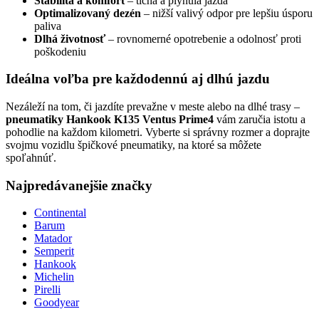
Stabilita a komfort
– tichá a plynulá jazda
Optimalizovaný dezén
– nižší valivý odpor pre lepšiu úsporu
paliva
Dlhá životnosť
– rovnomerné opotrebenie a odolnosť proti
poškodeniu
Ideálna voľba pre každodennú aj dlhú jazdu
Nezáleží na tom, či jazdíte prevažne v meste alebo na dlhé trasy –
pneumatiky Hankook K135 Ventus Prime4
vám zaručia istotu a
pohodlie na každom kilometri. Vyberte si správny rozmer a doprajte
svojmu vozidlu špičkové pneumatiky, na ktoré sa môžete
spoľahnúť.
Najpredávanejšie značky
Continental
Barum
Matador
Semperit
Hankook
Michelin
Pirelli
Goodyear