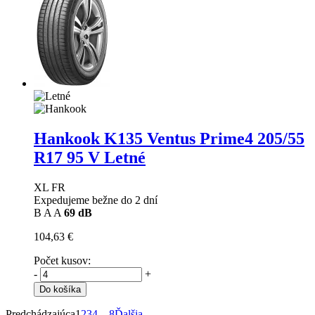
Hankook K135 Ventus Prime4
205/55
R17 95 V Letné
XL FR
Expedujeme bežne do 2 dní
B
A
A
69 dB
104,63 €
Počet kusov:
-
+
Do košíka
Predchádzajúca
1
2
3
4
…
8
Ďalšia