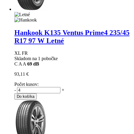
Hankook K135 Ventus Prime4
235/45
R17 97 W Letné
XL FR
Skladom na 1 pobočke
C
A
A
69 dB
93,11 €
Počet kusov:
-
+
Do košíka