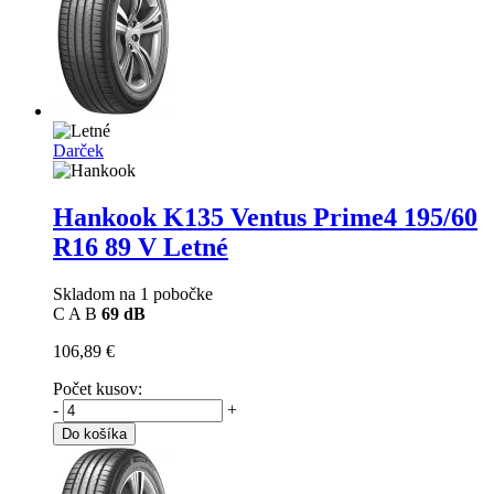
Darček
Hankook K135 Ventus Prime4
195/60
R16 89 V Letné
Skladom na 1 pobočke
C
A
B
69 dB
106,89 €
Počet kusov:
-
+
Do košíka