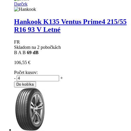
Darček
Hankook K135 Ventus Prime4
215/55
R16 93 V Letné
FR
Skladom na 2 pobočkách
B
A
B
69 dB
106,55 €
Počet kusov:
-
+
Do košíka