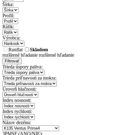
Šírka:
Profil:
Ráfik:
Výrobca:
Runflat
Skladom
rozšírené hľadanie
rozšírené hľadanie
Filtrovať
Trieda úspory paliva:
Trieda priľnavosti za mokra:
Úroveň hlučnosti:
Index nosnosti:
Index rychlosti:
Názov dezénu:
3PMSF (ANO/NIE):