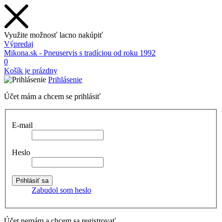
Využite možnosť lacno nakúpiť
Výpredaj
Mikona.sk - Pneuservis s tradíciou od roku 1992
0
Košík je prázdny
Prihlásenie
Účet mám a chcem se prihlásiť
E-mail
Heslo
Zabudol som heslo
Účet nemám a chcem sa registrovať