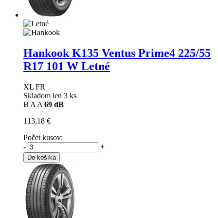
Hankook K135 Ventus Prime4
225/55
R17 101 W Letné
XL FR
Skladom len 3 ks
B
A
A
69 dB
113,18 €
Počet kusov:
-
+
Do košíka