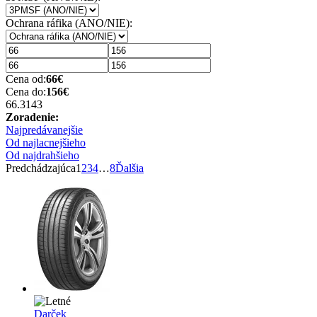
Ochrana ráfika (ANO/NIE):
Cena od:
66
€
Cena do:
156
€
66.3
143
Zoradenie:
Najpredávanejšie
Od najlacnejšieho
Od najdrahšieho
Predchádzajúca
1
2
3
4
…
8
Ďalšia
Darček