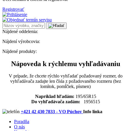
Registrovať
Nájdené oddelenia:
Nájdení výrobcovia:
Nájdené produkty:
Nápoveda k rýchlemu vyhľadávaniu
V prípade, že chcete rýchlo vyhľadať požadovaný rozmer, do
vyhľadávača zadajte len čísla z požadovaného rozmeru (bez
lomítok, pomĺčiek, písmen)
Napríklad hľadám:
195/65R15
Do vyhľadávača zadám:
1956515
+421 42 430 7833 - VO Púchov
Info linka
Poradňa
O nás