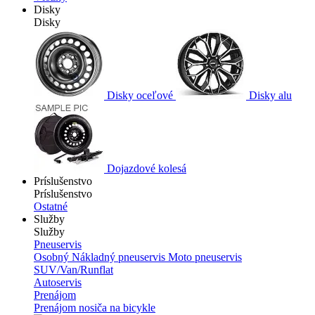
Disky
Disky
Disky oceľové
Disky alu
Dojazdové kolesá
Príslušenstvo
Príslušenstvo
Ostatné
Služby
Služby
Pneuservis
Osobný
Nákladný pneuservis
Moto pneuservis
SUV/Van/Runflat
Autoservis
Prenájom
Prenájom nosiča na bicykle