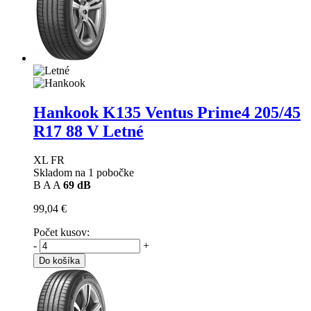
Hankook K135 Ventus Prime4
205/45
R17 88 V Letné
XL FR
Skladom na 1 pobočke
B
A
A
69 dB
99,04 €
Počet kusov:
-
+
Do košíka