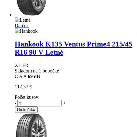
Darček
Hankook K135 Ventus Prime4
215/45
R16 90 V Letné
XL FR
Skladom na 1 pobočke
C
A
A
69 dB
117,37 €
Počet kusov:
-
+
Do košíka