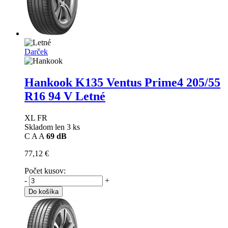
Darček
Hankook K135 Ventus Prime4
205/55
R16 94 V Letné
XL FR
Skladom len 3 ks
C
A
A
69 dB
77,12 €
Počet kusov:
-
+
Do košíka