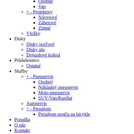
Osobné
Van
+
-
Protektory
Návesové
Záberové
Zimné
Vložky
Disky
Disky oceľové
Disky alu
Dojazdové kolesá
Príslušenstvo
Ostatné
Služby
+
-
Pneuservis
Osobný
Nákladný pneuservis
Moto pneuservis
SUV/Van/Runflat
Autoservis
+
-
Prenájom
Prenájom nosiča na bicykle
Poradňa
O nás
Kontakt