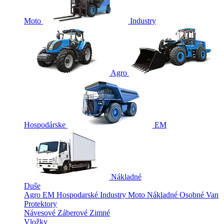
Moto
Industry
Agro
Hospodárske
EM
Nákladné
Duše
Agro
EM
Hospodarské
Industry
Moto
Nákladné
Osobné
Van
Protektory
Návesové
Záberové
Zimné
Vložky