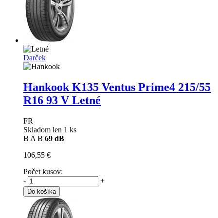
Darček
Hankook K135 Ventus Prime4
215/55
R16 93 V Letné
FR
Skladom len 1 ks
B
A
B
69 dB
106,55 €
Počet kusov:
-
+
Do košíka