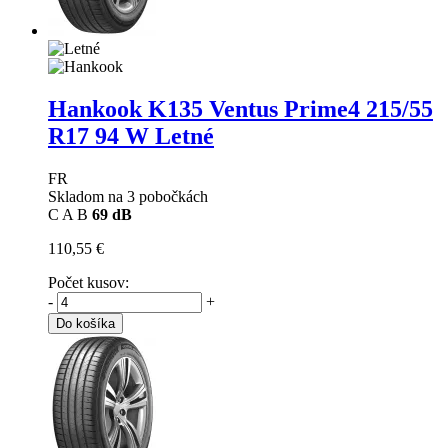
Hankook K135 Ventus Prime4
215/55
R17 94 W Letné
FR
Skladom na 3 pobočkách
C
A
B
69 dB
110,55 €
Počet kusov:
-
+
Do košíka