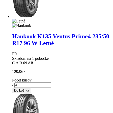
Hankook K135 Ventus Prime4
235/50
R17 96 W Letné
FR
Skladom na 1 pobočke
C
A
B
69 dB
129,96 €
Počet kusov:
-
+
Do košíka