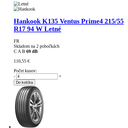
Hankook K135 Ventus Prime4
215/55
R17 94 W Letné
FR
Skladom na 2 pobočkách
C
A
B
69 dB
110,55 €
Počet kusov:
-
+
Do košíka