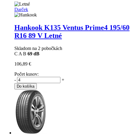
Darček
Hankook K135 Ventus Prime4
195/60
R16 89 V Letné
Skladom na 2 pobočkách
C
A
B
69 dB
106,89 €
Počet kusov:
-
+
Do košíka