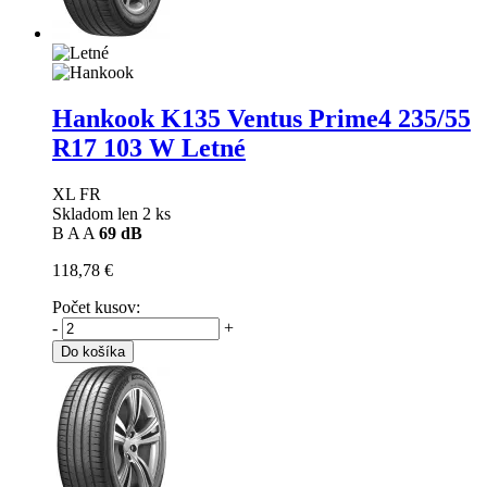
Hankook K135 Ventus Prime4
235/55
R17 103 W Letné
XL FR
Skladom len 2 ks
B
A
A
69 dB
118,78 €
Počet kusov:
-
+
Do košíka