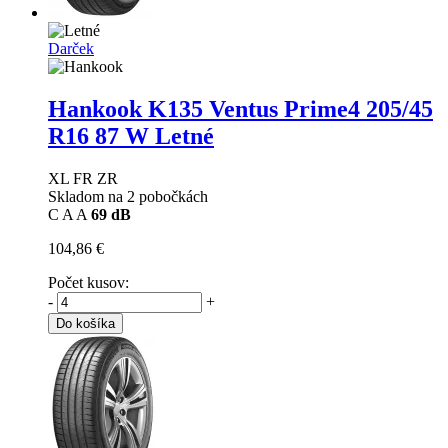
Darček
Hankook K135 Ventus Prime4
205/45
R16 87 W Letné
XL FR ZR
Skladom na 2 pobočkách
C
A
A
69 dB
104,86 €
Počet kusov:
-
+
Do košíka