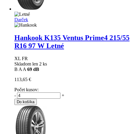
Darček
Hankook K135 Ventus Prime4
215/55
R16 97 W Letné
XL FR
Skladom len 2 ks
B
A
A
69 dB
113,65 €
Počet kusov:
-
+
Do košíka