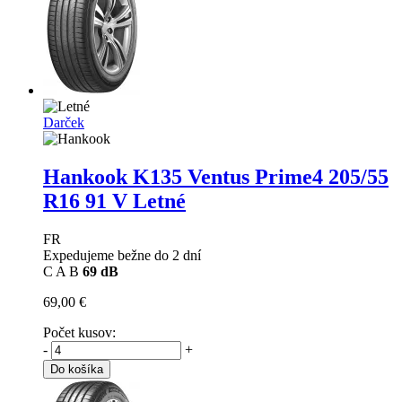
Darček
Hankook K135 Ventus Prime4
205/55
R16 91 V Letné
FR
Expedujeme bežne do 2 dní
C
A
B
69 dB
69,00 €
Počet kusov:
-
+
Do košíka