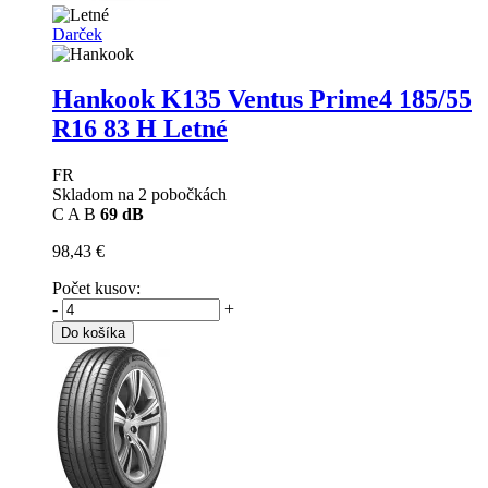
Darček
Hankook K135 Ventus Prime4
185/55
R16 83 H Letné
FR
Skladom na 2 pobočkách
C
A
B
69 dB
98,43 €
Počet kusov:
-
+
Do košíka