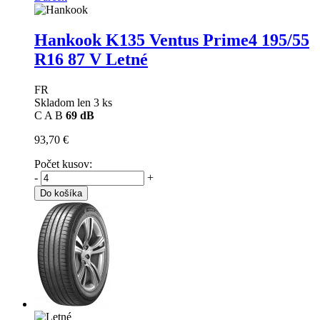
Hankook K135 Ventus Prime4
195/55
R16 87 V Letné
FR
Skladom len 3 ks
C
A
B
69 dB
93,70 €
Počet kusov:
-
+
Do košíka