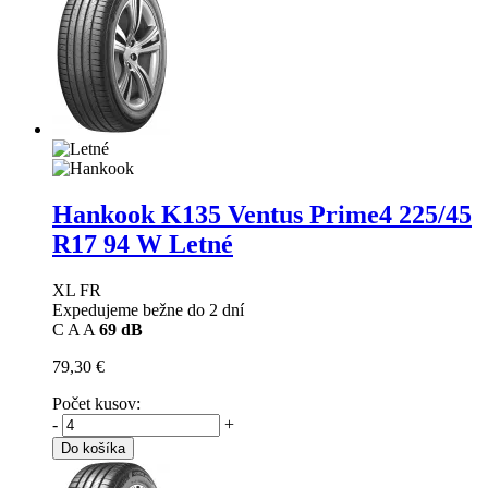
Hankook K135 Ventus Prime4
225/45
R17 94 W Letné
XL FR
Expedujeme bežne do 2 dní
C
A
A
69 dB
79,30 €
Počet kusov:
-
+
Do košíka