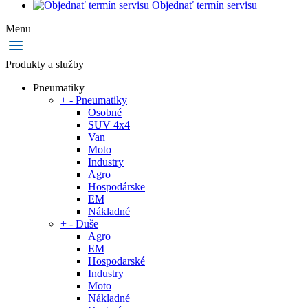
Objednať termín servisu
Menu
Produkty a služby
Pneumatiky
+
-
Pneumatiky
Osobné
SUV 4x4
Van
Moto
Industry
Agro
Hospodárske
EM
Nákladné
+
-
Duše
Agro
EM
Hospodarské
Industry
Moto
Nákladné