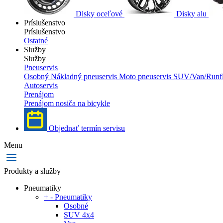
Disky oceľové
Disky alu
Príslušenstvo
Príslušenstvo
Ostatné
Služby
Služby
Pneuservis
Osobný
Nákladný pneuservis
Moto pneuservis
SUV/Van/Runfl
Autoservis
Prenájom
Prenájom nosiča na bicykle
Objednať termín servisu
Menu
Produkty a služby
Pneumatiky
+
-
Pneumatiky
Osobné
SUV 4x4