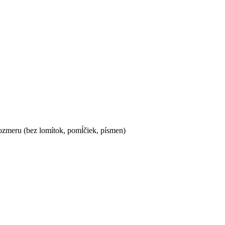
ozmeru (bez lomítok, pomĺčiek, písmen)