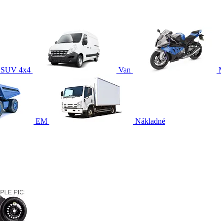
SUV 4x4
Van
EM
Nákladné