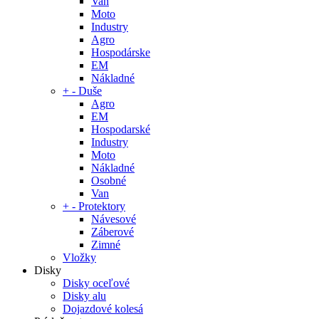
Van
Moto
Industry
Agro
Hospodárske
EM
Nákladné
+
-
Duše
Agro
EM
Hospodarské
Industry
Moto
Nákladné
Osobné
Van
+
-
Protektory
Návesové
Záberové
Zimné
Vložky
Disky
Disky oceľové
Disky alu
Dojazdové kolesá