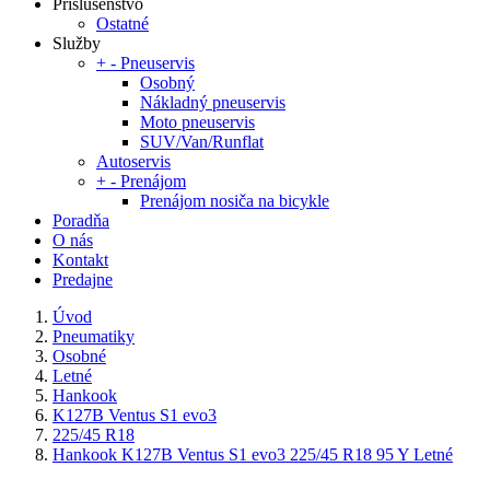
Príslušenstvo
Ostatné
Služby
+
-
Pneuservis
Osobný
Nákladný pneuservis
Moto pneuservis
SUV/Van/Runflat
Autoservis
+
-
Prenájom
Prenájom nosiča na bicykle
Poradňa
O nás
Kontakt
Predajne
Úvod
Pneumatiky
Osobné
Letné
Hankook
K127B Ventus S1 evo3
225/45 R18
Hankook K127B Ventus S1 evo3 225/45 R18 95 Y Letné