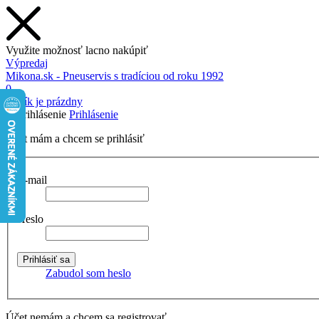
Využite možnosť lacno nakúpiť
Výpredaj
Mikona.sk - Pneuservis s tradíciou od roku 1992
0
Košík je prázdny
Prihlásenie
Účet mám a chcem se prihlásiť
E-mail
Heslo
Zabudol som heslo
Účet nemám a chcem sa registrovať