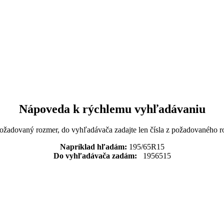
Nápoveda k rýchlemu vyhľadávaniu
požadovaný rozmer, do vyhľadávača zadajte len čísla z požadovaného r
Napríklad hľadám:
195/65R15
Do vyhľadávača zadám:
1956515