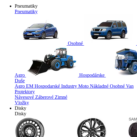
Pneumatiky
Pneumatiky
Osobné
Agro
Hospodárske
Duše
Agro
EM
Hospodarské
Industry
Moto
Nákladné
Osobné
Van
Protektory
Návesové
Záberové
Zimné
Vložky
Disky
Disky