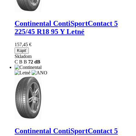
Continental ContiSportContact 5
225/45 R18 95 Y Letné
157,45 €
Kúpiť
Skladom
C
B
B
72 dB
Continental ContiSportContact 5