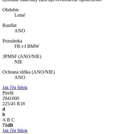
Obdobie
Letné
Runflat
ANO
Poznámka
FR r-f BMW
3PMSF (ANO/NIE)
NIE
Ochrana ráfika (ANO/NIE)
ANO
Jak číst štítok
Pirelli
2041000
225/45 R18
d
b
A
B
C
71
dB
Jak číst štítok