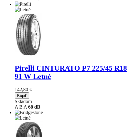
Pirelli CINTURATO P7
225/45 R18
91 W Letné
142,80 €
Kúpiť
Skladom
A
B
A
68 dB