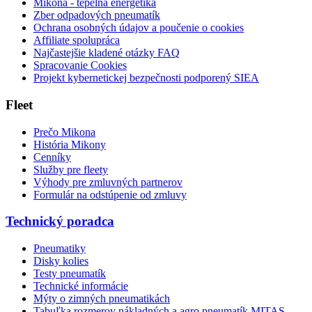
Mikona - tepelná energetika
Zber odpadových pneumatík
Ochrana osobných údajov a poučenie o cookies
Affiliate spolupráca
Najčastejšie kladené otázky FAQ
Spracovanie Cookies
Projekt kybernetickej bezpečnosti podporený SIEA
Fleet
Prečo Mikona
História Mikony
Cenníky
Služby pre fleety
Výhody pre zmluvných partnerov
Formulár na odstúpenie od zmluvy
Technický poradca
Pneumatiky
Disky kolies
Testy pneumatík
Technické informácie
Mýty o zimných pneumatikách
Tabuľka rozmerov nákladných a agro pneumatík MITAS