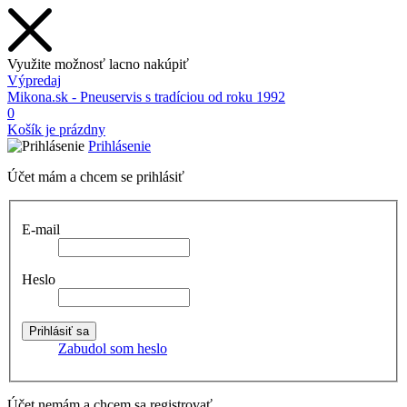
Využite možnosť lacno nakúpiť
Výpredaj
Mikona.sk - Pneuservis s tradíciou od roku 1992
0
Košík je prázdny
Prihlásenie
Účet mám a chcem se prihlásiť
E-mail
Heslo
Zabudol som heslo
Účet nemám a chcem sa registrovať