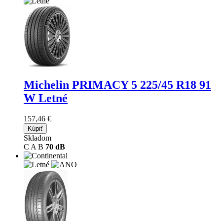
Michelin PRIMACY 5
225/45 R18 91
W Letné
157,46 €
Kúpiť
Skladom
C
A
B
70 dB