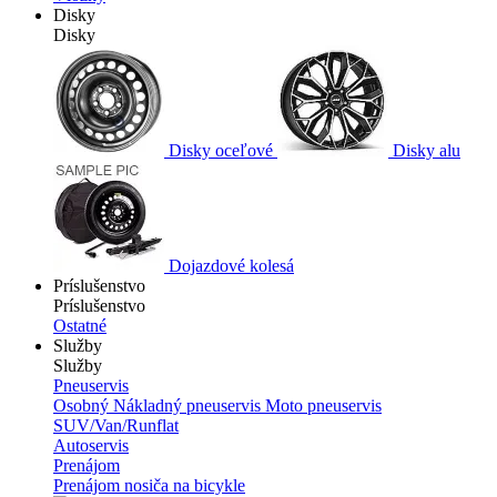
Disky
Disky
Disky oceľové
Disky alu
Dojazdové kolesá
Príslušenstvo
Príslušenstvo
Ostatné
Služby
Služby
Pneuservis
Osobný
Nákladný pneuservis
Moto pneuservis
SUV/Van/Runflat
Autoservis
Prenájom
Prenájom nosiča na bicykle