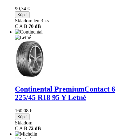
90,34 €
Kúpiť
Skladom len 3 ks
C
A
B
70 dB
Continental PremiumContact 6
225/45 R18 95 Y Letné
160,08 €
Kúpiť
Skladom
C
A
B
72 dB