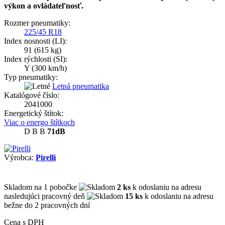
výkon a ovládateľnosť.
Rozmer pneumatiky:
225/45 R18
Index nosnosti (LI):
91
(615 kg)
Index rýchlosti (SI):
Y
(300 km/h)
Typ pneumatiky:
Letná pneumatika
Katalógové číslo:
2041000
Energetický štítok:
Viac o energo štítkoch
D
B
B
71dB
Výrobca:
Pirelli
Skladom
na 1 pobočke
2 ks
k odoslaniu na adresu
nasledujúci pracovný deň
15 ks
k odoslaniu na adresu
bežne do 2 pracovných dní
Cena s DPH