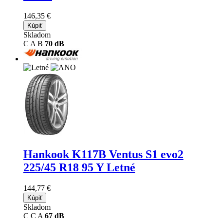
146,35 €
Kúpiť
Skladom
C
A
B
70 dB
Hankook K117B Ventus S1 evo2
225/45 R18 95 Y Letné
144,77 €
Kúpiť
Skladom
C
C
A
67 dB