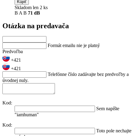
Kúpiť
Skladom len 2 ks
B
A
B
71 dB
Otázka na predavača
Formát emailu nie je platný
Predvoľba
+421
+421
Telefónne číslo zadávajte bez predvoľby a
úvodnej nuly.
Kod:
Sem napíšte
"iamhuman"
Kod:
Toto pole nechajte