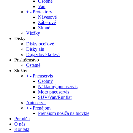
Osobné
Van
+
-
Protektory
Návesové
Záberové
Zimné
Vložky
Disky
Disky oceľové
Disky alu
Dojazdové kolesá
Príslušenstvo
Ostatné
Služby
+
-
Pneuservis
Osobný
Nákladný pneuservis
Moto pneuservis
SUV/Van/Runflat
Autoservis
+
-
Prenájom
Prenájom nosiča na bicykle
Poradňa
O nás
Kontakt