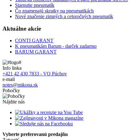
Starnutie pneumatík
Čo znamenajú skratky na pneumatikách
Nové značenie zimných a celoročných pneumatík
Aktuálne akcie
CONTI GARANT
K pneumatikám Barum - darček zadarmo
BARUM GARANT
Info linka
+421 42 430 7833 - VO Púchov
e-mail
notes@mikona.sk
Pobočky
Nájdite nás
Vyberte preferovanú predajňu
Zatvoriť