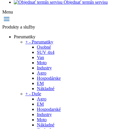
Objednať termín servisu
Menu
Produkty a služby
Pneumatiky
+
-
Pneumatiky
Osobné
SUV 4x4
Van
Moto
Industry
Agro
Hospodárske
EM
Nákladné
+
-
Duše
Agro
EM
Hospodarské
Industry
Moto
Nákladné