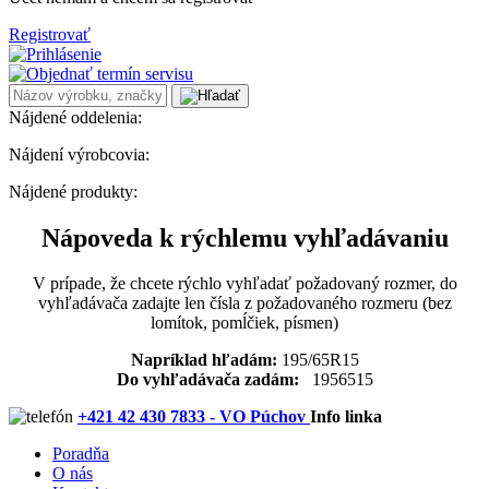
Registrovať
Nájdené oddelenia:
Nájdení výrobcovia:
Nájdené produkty:
Nápoveda k rýchlemu vyhľadávaniu
V prípade, že chcete rýchlo vyhľadať požadovaný rozmer, do
vyhľadávača zadajte len čísla z požadovaného rozmeru (bez
lomítok, pomĺčiek, písmen)
Napríklad hľadám:
195/65R15
Do vyhľadávača zadám:
1956515
+421 42 430 7833 - VO Púchov
Info linka
Poradňa
O nás