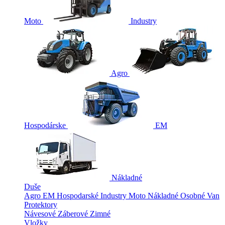
Moto
Industry
Agro
Hospodárske
EM
Nákladné
Duše
Agro
EM
Hospodarské
Industry
Moto
Nákladné
Osobné
Van
Protektory
Návesové
Záberové
Zimné
Vložky