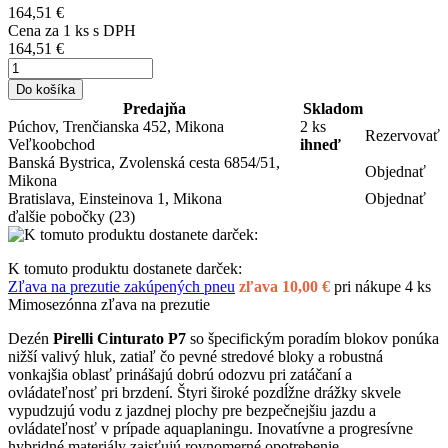
164,51 €
Cena za
1
ks s DPH
164,51 €
Do košíka
Predajňa
Skladom
Púchov, Trenčianska 452, Mikona
2 ks
Rezervovať
Veľkoobchod
ihneď
Banská Bystrica, Zvolenská cesta 6854/51,
Objednať
Mikona
Bratislava, Einsteinova 1, Mikona
Objednať
ďalšie pobočky
(23)
K tomuto produktu dostanete darček:
Zľava na prezutie zakúpených pneu
zľava 10,00 €
pri nákupe 4 ks
Mimosezónna zľava na prezutie
Dezén
Pirelli Cinturato P7
so špecifickým poradím blokov ponúka
nižší valivý hluk, zatiaľ čo pevné stredové bloky a robustná
vonkajšia oblasť prinášajú dobrú odozvu pri zatáčaní a
ovládateľnosť pri brzdení. Štyri široké pozdĺžne drážky skvele
vypudzujú vodu z jazdnej plochy pre bezpečnejšiu jazdu a
ovládateľnosť v prípade aquaplaningu. Inovatívne a progresívne
hybridné materiály zaisťujú rovnomerné opotrebenie.