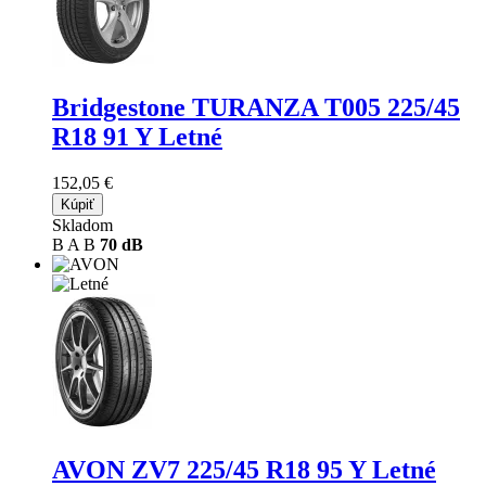
Bridgestone TURANZA T005
225/45
R18 91 Y Letné
152,05 €
Kúpiť
Skladom
B
A
B
70 dB
AVON ZV7
225/45 R18 95 Y Letné