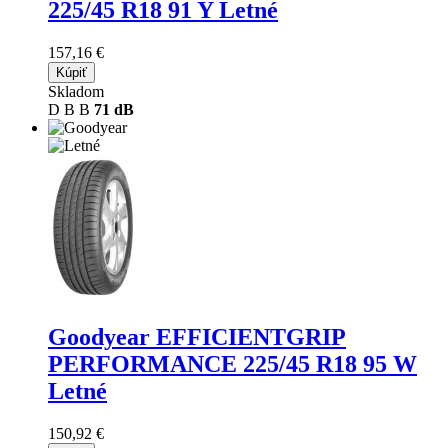
225/45 R18 91 Y Letné
157,16 €
Kúpiť
Skladom
D
B
B
71 dB
Goodyear EFFICIENTGRIP
PERFORMANCE
225/45 R18 95 W
Letné
150,92 €