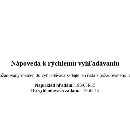
Nápoveda k rýchlemu vyhľadávaniu
požadovaný rozmer, do vyhľadávača zadajte len čísla z požadovaného r
Napríklad hľadám:
195/65R15
Do vyhľadávača zadám:
1956515