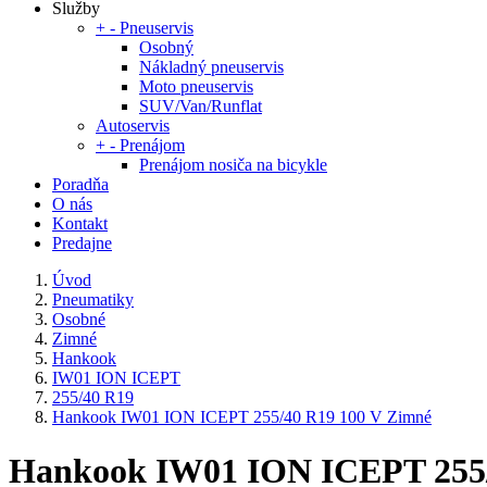
Služby
+
-
Pneuservis
Osobný
Nákladný pneuservis
Moto pneuservis
SUV/Van/Runflat
Autoservis
+
-
Prenájom
Prenájom nosiča na bicykle
Poradňa
O nás
Kontakt
Predajne
Úvod
Pneumatiky
Osobné
Zimné
Hankook
IW01 ION ICEPT
255/40 R19
Hankook IW01 ION ICEPT 255/40 R19 100 V Zimné
Hankook IW01 ION ICEPT 255/