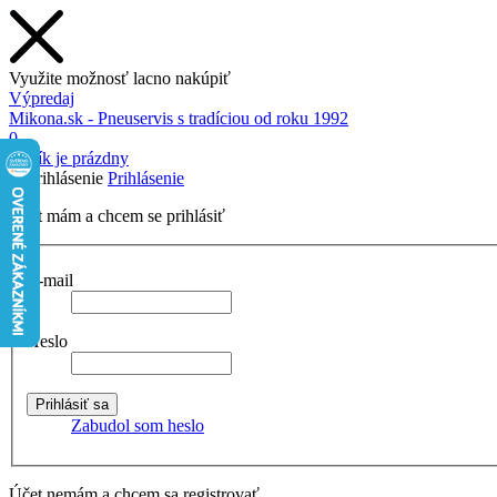
Využite možnosť lacno nakúpiť
Výpredaj
Mikona.sk - Pneuservis s tradíciou od roku 1992
0
Košík je prázdny
Prihlásenie
Účet mám a chcem se prihlásiť
E-mail
Heslo
Zabudol som heslo
Účet nemám a chcem sa registrovať