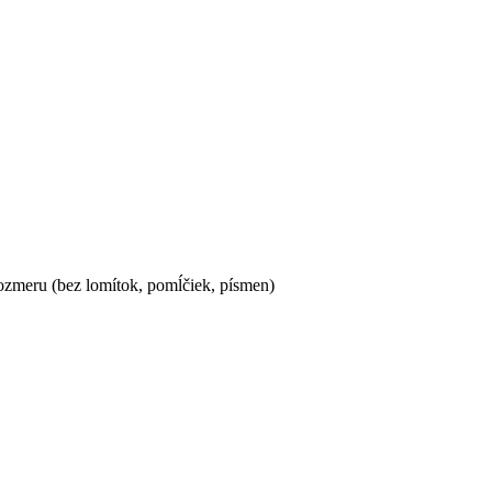
ozmeru (bez lomítok, pomĺčiek, písmen)