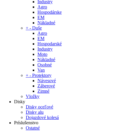
Industry
Agro
Hospodárske
EM
Nákladné
+
-
Duše
Agro
EM
Hospodarské
Industry
Moto
Nákladné
Osobné
Van
+
-
Protektory
Návesové
Záberové
Zimné
Vložky
Disky
Disky oceľové
Disky alu
Dojazdové kolesá
Príslušenstvo
Ostatné