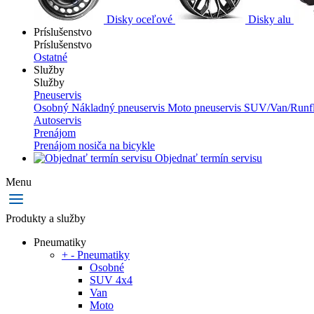
Disky oceľové
Disky alu
Príslušenstvo
Príslušenstvo
Ostatné
Služby
Služby
Pneuservis
Osobný
Nákladný pneuservis
Moto pneuservis
SUV/Van/Runfl
Autoservis
Prenájom
Prenájom nosiča na bicykle
Objednať termín servisu
Menu
Produkty a služby
Pneumatiky
+
-
Pneumatiky
Osobné
SUV 4x4
Van
Moto