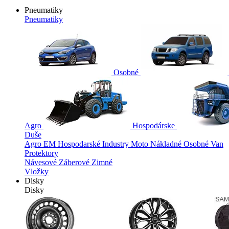
Pneumatiky
Pneumatiky
Osobné
Agro
Hospodárske
Duše
Agro
EM
Hospodarské
Industry
Moto
Nákladné
Osobné
Van
Protektory
Návesové
Záberové
Zimné
Vložky
Disky
Disky