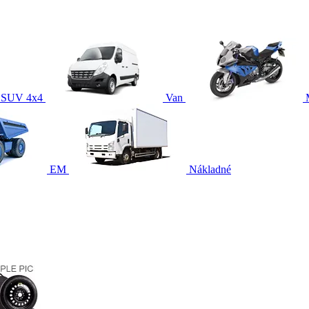
SUV 4x4
Van
EM
Nákladné