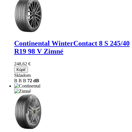
Continental WinterContact 8 S
245/40
R19 98 V Zimné
248,62 €
Kúpiť
Skladom
B
B
B
72 dB