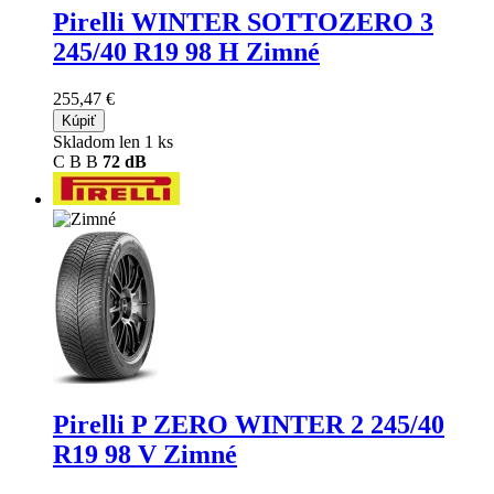
Pirelli WINTER SOTTOZERO 3
245/40 R19 98 H Zimné
255,47 €
Kúpiť
Skladom len 1 ks
C
B
B
72 dB
Pirelli P ZERO WINTER 2
245/40
R19 98 V Zimné