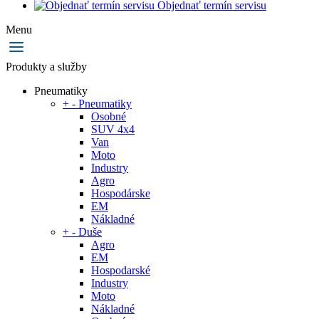
Objednať termín servisu
Menu
Produkty a služby
Pneumatiky
+
-
Pneumatiky
Osobné
SUV 4x4
Van
Moto
Industry
Agro
Hospodárske
EM
Nákladné
+
-
Duše
Agro
EM
Hospodarské
Industry
Moto
Nákladné