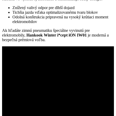
Znížený valivý odpor pre dlhší dojazd
Tichšia jazda vďaka optimalizovanému tvaru blokov
Odolná konštrukcia pripravená na vysoký krútiaci moment
elektromobilov
Ak hľadáte zimnú pneumatiku špeciálne vyvinutú pre
elektromobily,
Hankook Winter i*cept iON IW01
je moderná a
bezpečná prémiová voľba.