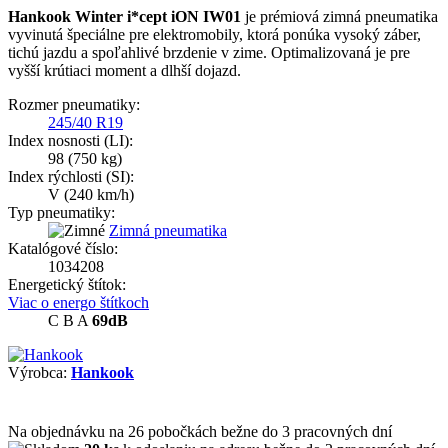
Hankook Winter i*cept iON IW01
je prémiová zimná pneumatika
vyvinutá špeciálne pre elektromobily, ktorá ponúka vysoký záber,
tichú jazdu a spoľahlivé brzdenie v zime. Optimalizovaná je pre
vyšší krútiaci moment a dlhší dojazd.
Rozmer pneumatiky:
245/40 R19
Index nosnosti (LI):
98
(750 kg)
Index rýchlosti (SI):
V
(240 km/h)
Typ pneumatiky:
Zimná pneumatika
Katalógové číslo:
1034208
Energetický štítok:
Viac o energo štítkoch
C
B
A
69dB
Výrobca:
Hankook
Na objednávku
na 26 pobočkách
bežne do 3 pracovných dní