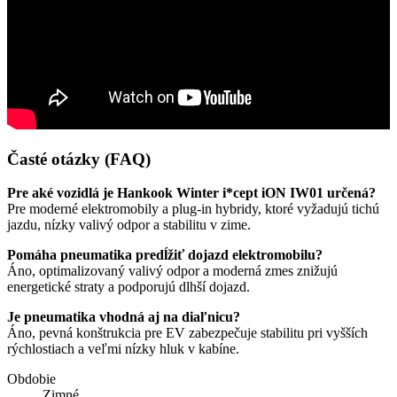
Časté otázky (FAQ)
Pre aké vozidlá je Hankook Winter i*cept iON IW01 určená?
Pre moderné elektromobily a plug-in hybridy, ktoré vyžadujú tichú
jazdu, nízky valivý odpor a stabilitu v zime.
Pomáha pneumatika predĺžiť dojazd elektromobilu?
Áno, optimalizovaný valivý odpor a moderná zmes znižujú
energetické straty a podporujú dlhší dojazd.
Je pneumatika vhodná aj na diaľnicu?
Áno, pevná konštrukcia pre EV zabezpečuje stabilitu pri vyšších
rýchlostiach a veľmi nízky hluk v kabíne.
Obdobie
Zimné