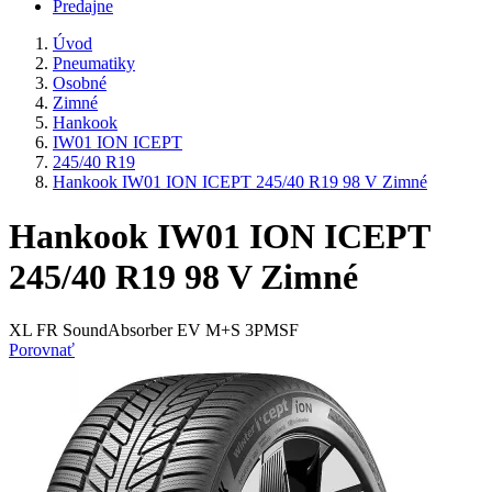
Predajne
Úvod
Pneumatiky
Osobné
Zimné
Hankook
IW01 ION ICEPT
245/40 R19
Hankook IW01 ION ICEPT 245/40 R19 98 V Zimné
Hankook IW01 ION ICEPT
245/40 R19 98 V Zimné
XL FR SoundAbsorber EV M+S 3PMSF
Porovnať