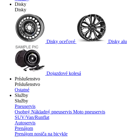
Disky
Disky
Disky oceľové
Disky alu
Dojazdové kolesá
Príslušenstvo
Príslušenstvo
Ostatné
Služby
Služby
Pneuservis
Osobný
Nákladný pneuservis
Moto pneuservis
SUV/Van/Runflat
Autoservis
Prenájom
Prenájom nosiča na bicykle