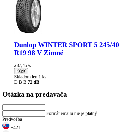
Dunlop WINTER SPORT 5
245/40
R19 98 V Zimné
287,45 €
Kúpiť
Skladom len 1 ks
D
B
B
72 dB
Otázka na predavača
Formát emailu nie je platný
Predvoľba
+421