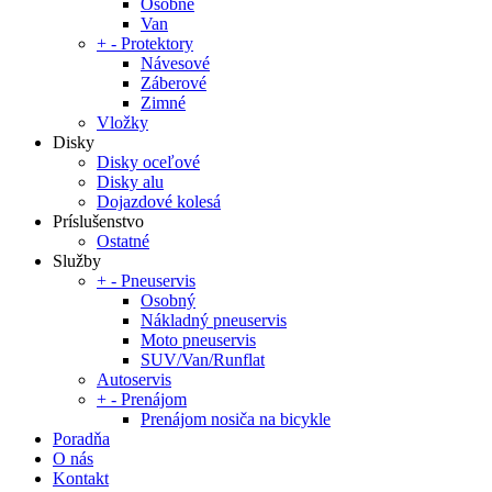
Osobné
Van
+
-
Protektory
Návesové
Záberové
Zimné
Vložky
Disky
Disky oceľové
Disky alu
Dojazdové kolesá
Príslušenstvo
Ostatné
Služby
+
-
Pneuservis
Osobný
Nákladný pneuservis
Moto pneuservis
SUV/Van/Runflat
Autoservis
+
-
Prenájom
Prenájom nosiča na bicykle
Poradňa
O nás
Kontakt