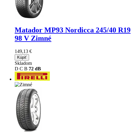
Matador MP93 Nordicca
245/40 R19
98 V Zimné
149,13 €
Kúpiť
Skladom
D
C
B
72 dB