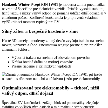
Hankook Winter i*cept iON IW01
je moderná zimná pneumatika
navrhnutá špeciálne pre elektrické vozidlá. Prináša vysokú stabilitu,
tichú jazdu a nízky valivý odpor, čo pomáha udržať dlhší dojazd aj v
chladnom počasí. Zosilnená konštrukcia je pripravená zvládnuť
vyšší krútiaci moment typický pre EV.
Silný záber a bezpečné brzdenie v zime
Husté 3D lamely a moderný zimný dezén zvyšujú trakciu na snehu,
mokrej vozovke a ľade. Pneumatika reaguje presne aj pri prudších
zmenách rýchlosti.
Výborná trakcia na snehu a zľadovatenom povrchu
Krátka brzdná dráha na mokrej vozovke
Presné riadenie aj pri nízkych teplotách
Optimalizované pre elektromobily – tichosť, nižší
valivý odpor, dlhší dojazd
Špeciálna EV konštrukcia znižuje hluk od pneumatiky, zlepšuje
stabilitu vo vyšších rýchlostiach a minimalizuje straty energie.