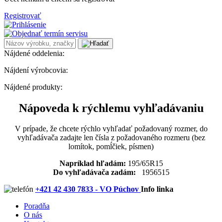
Registrovať
Nájdené oddelenia:
Nájdení výrobcovia:
Nájdené produkty:
Nápoveda k rýchlemu vyhľadávaniu
V prípade, že chcete rýchlo vyhľadať požadovaný rozmer, do
vyhľadávača zadajte len čísla z požadovaného rozmeru (bez
lomítok, pomĺčiek, písmen)
Napríklad hľadám:
195/65R15
Do vyhľadávača zadám:
1956515
+421 42 430 7833 - VO Púchov
Info linka
Poradňa
O nás