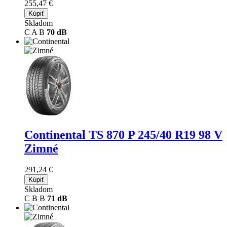
255,47 €
Kúpiť
Skladom
C
A
B
70 dB
Continental TS 870 P
245/40 R19 98 V
Zimné
291,24 €
Kúpiť
Skladom
C
B
B
71 dB