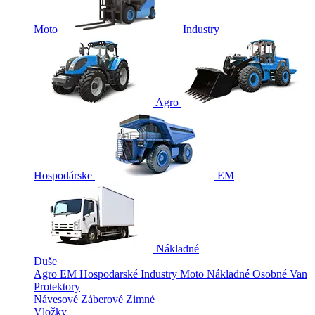
Moto
Industry
Agro
Hospodárske
EM
Nákladné
Duše
Agro
EM
Hospodarské
Industry
Moto
Nákladné
Osobné
Van
Protektory
Návesové
Záberové
Zimné
Vložky