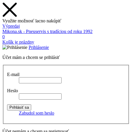
Využite možnosť lacno nakúpiť
Výpredaj
Mikona.sk - Pneuservis s tradíciou od roku 1992
0
Košík je prázdny
Prihlásenie
Účet mám a chcem se prihlásiť
E-mail
Heslo
Zabudol som heslo
Účet nemám a chcem sa registrovať