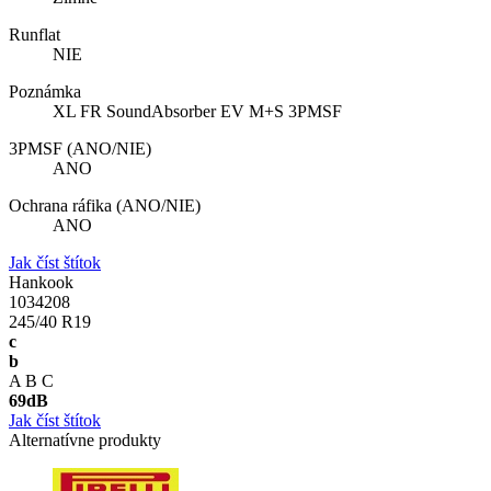
Runflat
NIE
Poznámka
XL FR SoundAbsorber EV M+S 3PMSF
3PMSF (ANO/NIE)
ANO
Ochrana ráfika (ANO/NIE)
ANO
Jak číst štítok
Hankook
1034208
245/40 R19
c
b
A
B
C
69
dB
Jak číst štítok
Alternatívne produkty