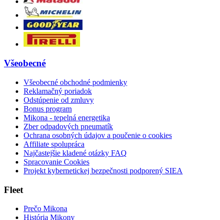
Všeobecné
Všeobecné obchodné podmienky
Reklamačný poriadok
Odstúpenie od zmluvy
Bonus program
Mikona - tepelná energetika
Zber odpadových pneumatík
Ochrana osobných údajov a poučenie o cookies
Affiliate spolupráca
Najčastejšie kladené otázky FAQ
Spracovanie Cookies
Projekt kybernetickej bezpečnosti podporený SIEA
Fleet
Prečo Mikona
História Mikony