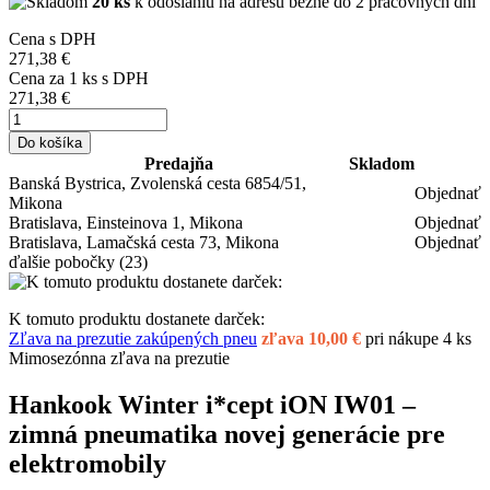
20 ks
k odoslaniu na adresu bežne do 2 pracovných dní
Cena s DPH
271,38 €
Cena za
1
ks s DPH
271,38 €
Do košíka
Predajňa
Skladom
Banská Bystrica, Zvolenská cesta 6854/51,
Objednať
Mikona
Bratislava, Einsteinova 1, Mikona
Objednať
Bratislava, Lamačská cesta 73, Mikona
Objednať
ďalšie pobočky
(23)
K tomuto produktu dostanete darček:
Zľava na prezutie zakúpených pneu
zľava 10,00 €
pri nákupe 4 ks
Mimosezónna zľava na prezutie
Hankook Winter i*cept iON IW01 –
zimná pneumatika novej generácie pre
elektromobily