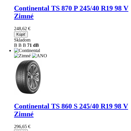
Continental TS 870 P
245/40 R19 98 V
Zimné
248,62 €
Kúpiť
Skladom
B
B
B
71 dB
Continental TS 860 S
245/40 R19 98 V
Zimné
296,65 €