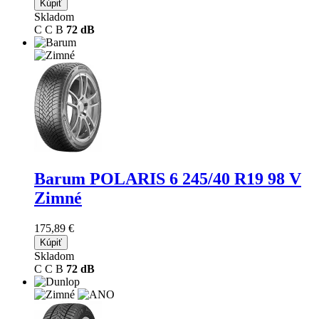
Kúpiť
Skladom
C
C
B
72 dB
Barum POLARIS 6
245/40 R19 98 V
Zimné
175,89 €
Kúpiť
Skladom
C
C
B
72 dB