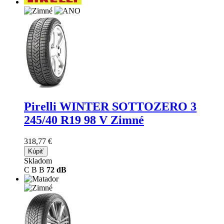
Pirelli WINTER SOTTOZERO 3
245/40 R19 98 V Zimné
318,77 €
Kúpiť
Skladom
C
B
B
72 dB