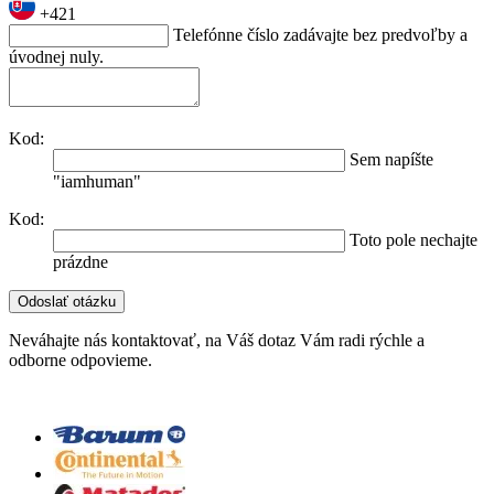
+421
Telefónne číslo zadávajte bez predvoľby a
úvodnej nuly.
Kod:
Sem napíšte
"iamhuman"
Kod:
Toto pole nechajte
prázdne
Neváhajte nás kontaktovať, na Váš dotaz Vám radi rýchle a
odborne odpovieme.