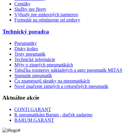
Cenníky
Služby pre fleety
Výhody pre zmluvných partnerov
Formulár na odstúpenie od zmluvy
Technický poradca
Pneumatiky
Disky kolies
Testy pneumatík
Technické informácie
Mýty o zimných pneumatikách
Tabuľka rozmerov nákladných a agro pneumatík MITAS
Starnutie pneumatík
Čo znamenajú skratky na pneumatikách
Nové značenie zimných a celoročných pneumatík
Aktuálne akcie
CONTI GARANT
K pneumatikám Barum - darček zadarmo
BARUM GARANT