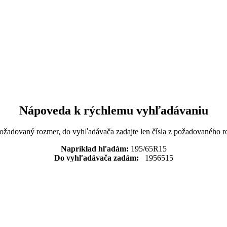
Nápoveda k rýchlemu vyhľadávaniu
požadovaný rozmer, do vyhľadávača zadajte len čísla z požadovaného r
Napríklad hľadám:
195/65R15
Do vyhľadávača zadám:
1956515