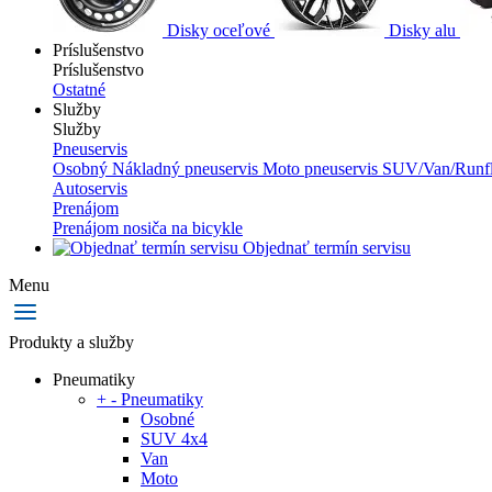
Disky oceľové
Disky alu
Príslušenstvo
Príslušenstvo
Ostatné
Služby
Služby
Pneuservis
Osobný
Nákladný pneuservis
Moto pneuservis
SUV/Van/Runfl
Autoservis
Prenájom
Prenájom nosiča na bicykle
Objednať termín servisu
Menu
Produkty a služby
Pneumatiky
+
-
Pneumatiky
Osobné
SUV 4x4
Van
Moto