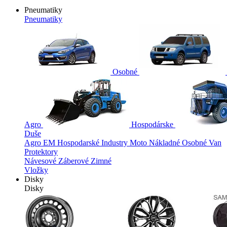
Pneumatiky
Pneumatiky
Osobné
Agro
Hospodárske
Duše
Agro
EM
Hospodarské
Industry
Moto
Nákladné
Osobné
Van
Protektory
Návesové
Záberové
Zimné
Vložky
Disky
Disky