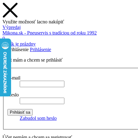
Využite možnosť lacno nakúpiť
Výpredaj
Mikona.sk - Pneuservis s tradíciou od roku 1992
0
Košík je prázdny
Prihlásenie
Účet mám a chcem se prihlásiť
E-mail
Heslo
Zabudol som heslo
Účet nemám a chcem sa registrovať