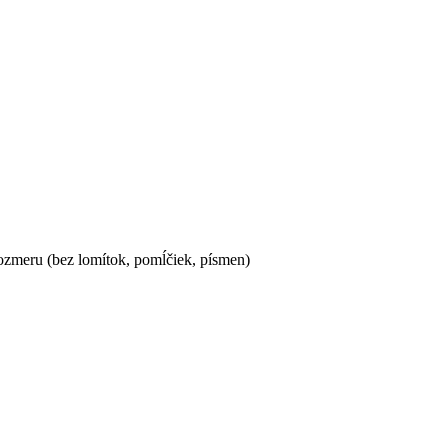
ozmeru (bez lomítok, pomĺčiek, písmen)