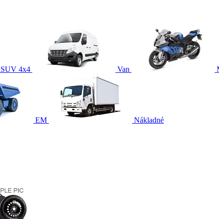
SUV 4x4
Van
EM
Nákladné