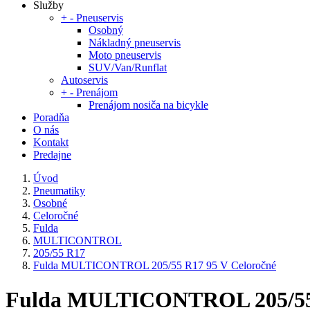
Služby
+
-
Pneuservis
Osobný
Nákladný pneuservis
Moto pneuservis
SUV/Van/Runflat
Autoservis
+
-
Prenájom
Prenájom nosiča na bicykle
Poradňa
O nás
Kontakt
Predajne
Úvod
Pneumatiky
Osobné
Celoročné
Fulda
MULTICONTROL
205/55 R17
Fulda MULTICONTROL 205/55 R17 95 V Celoročné
Fulda MULTICONTROL 205/55 