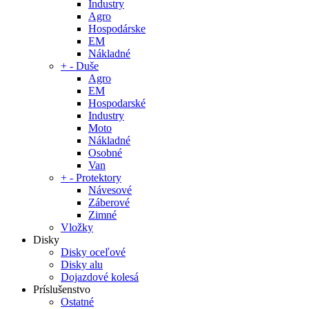
Industry
Agro
Hospodárske
EM
Nákladné
+
-
Duše
Agro
EM
Hospodarské
Industry
Moto
Nákladné
Osobné
Van
+
-
Protektory
Návesové
Záberové
Zimné
Vložky
Disky
Disky oceľové
Disky alu
Dojazdové kolesá
Príslušenstvo
Ostatné