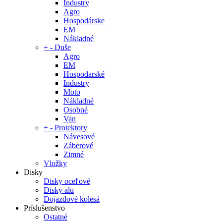
Industry
Agro
Hospodárske
EM
Nákladné
+
-
Duše
Agro
EM
Hospodarské
Industry
Moto
Nákladné
Osobné
Van
+
-
Protektory
Návesové
Záberové
Zimné
Vložky
Disky
Disky oceľové
Disky alu
Dojazdové kolesá
Príslušenstvo
Ostatné