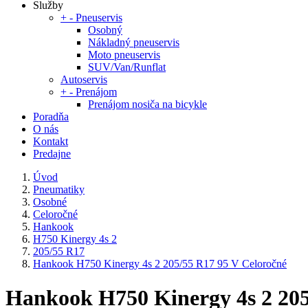
Služby
+
-
Pneuservis
Osobný
Nákladný pneuservis
Moto pneuservis
SUV/Van/Runflat
Autoservis
+
-
Prenájom
Prenájom nosiča na bicykle
Poradňa
O nás
Kontakt
Predajne
Úvod
Pneumatiky
Osobné
Celoročné
Hankook
H750 Kinergy 4s 2
205/55 R17
Hankook H750 Kinergy 4s 2 205/55 R17 95 V Celoročné
Hankook H750 Kinergy 4s 2 205