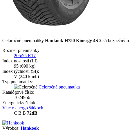
Celoročné pneumatiky
Hankook H750 Kinergy 4S 2
sú bezpečným o
Rozmer pneumatiky:
205/55 R17
Index nosnosti (LI):
95
(690 kg)
Index rýchlosti (SI):
V
(240 km/h)
Typ pneumatiky:
Celoročná pneumatika
Katalógové číslo:
1024956
Energetický štítok:
Viac o energo štítkoch
C
B
B
72dB
Výrobca:
Hankook