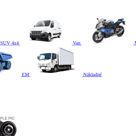
SUV 4x4
Van
EM
Nákladné