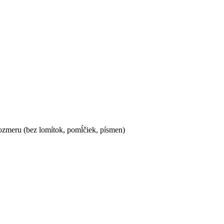
ozmeru (bez lomítok, pomĺčiek, písmen)