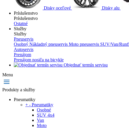
Disky oceľové
Disky alu
Príslušenstvo
Príslušenstvo
Ostatné
Služby
Služby
Pneuservis
Osobný
Nákladný pneuservis
Moto pneuservis
SUV/Van/Runfl
Autoservis
Prenájom
Prenájom nosiča na bicykle
Objednať termín servisu
Menu
Produkty a služby
Pneumatiky
+
-
Pneumatiky
Osobné
SUV 4x4
Van
Moto