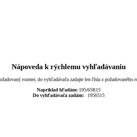
Nápoveda k rýchlemu vyhľadávaniu
požadovaný rozmer, do vyhľadávača zadajte len čísla z požadovaného r
Napríklad hľadám:
195/65R15
Do vyhľadávača zadám:
1956515