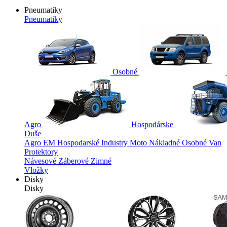
Pneumatiky
Pneumatiky
Osobné
Agro
Hospodárske
Duše
Agro
EM
Hospodarské
Industry
Moto
Nákladné
Osobné
Van
Protektory
Návesové
Záberové
Zimné
Vložky
Disky
Disky