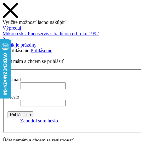
Využite možnosť lacno nakúpiť
Výpredaj
Mikona.sk - Pneuservis s tradíciou od roku 1992
0
Košík je prázdny
Prihlásenie
Účet mám a chcem se prihlásiť
E-mail
Heslo
Zabudol som heslo
Účet nemám a chcem sa registrovať