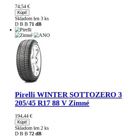
74,54 €
Kúpiť
Skladom len 3 ks
D
B
B
71 dB
Pirelli WINTER SOTTOZERO 3
205/45 R17 88 V Zimné
194,44 €
Kúpiť
Skladom len 2 ks
D
B
B
72 dB