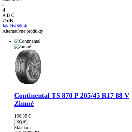
c
d
A
B
C
71
dB
Jak číst štítok
Alternatívne produkty
Continental TS 870 P
205/45 R17 88 V
Zimné
166,35 €
Kúpiť
Skladom