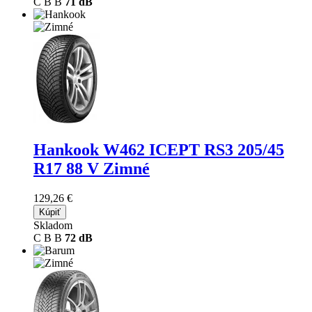
C
B
B
71 dB
Hankook W462 ICEPT RS3
205/45
R17 88 V Zimné
129,26 €
Kúpiť
Skladom
C
B
B
72 dB