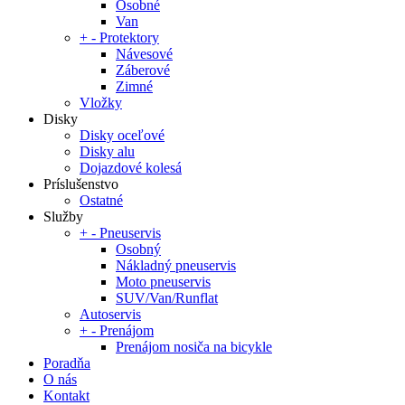
Osobné
Van
+
-
Protektory
Návesové
Záberové
Zimné
Vložky
Disky
Disky oceľové
Disky alu
Dojazdové kolesá
Príslušenstvo
Ostatné
Služby
+
-
Pneuservis
Osobný
Nákladný pneuservis
Moto pneuservis
SUV/Van/Runflat
Autoservis
+
-
Prenájom
Prenájom nosiča na bicykle
Poradňa
O nás
Kontakt