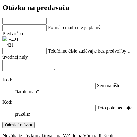
Otázka na predavača
Formát emailu nie je platný
Predvoľba
+421
+421
Telefónne číslo zadávajte bez predvoľby a
úvodnej nuly.
Kod:
Sem napíšte
"iamhuman"
Kod:
Toto pole nechajte
prázdne
Neváhajte nás kontaktovať, na Váš dotaz Vám radi rýchle a