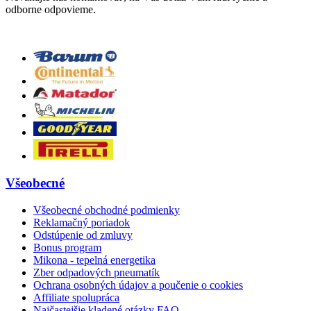
odborne odpovieme.
Všeobecné
Všeobecné obchodné podmienky
Reklamačný poriadok
Odstúpenie od zmluvy
Bonus program
Mikona - tepelná energetika
Zber odpadových pneumatík
Ochrana osobných údajov a poučenie o cookies
Affiliate spolupráca
Najčastejšie kladené otázky FAQ