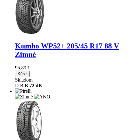
Kumho WP52+
205/45 R17 88 V
Zimné
95,89 €
Kúpiť
Skladom
D
B
B
72 dB