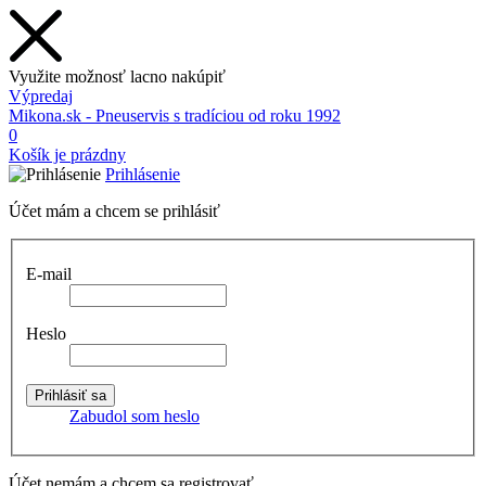
Využite možnosť lacno nakúpiť
Výpredaj
Mikona.sk - Pneuservis s tradíciou od roku 1992
0
Košík je prázdny
Prihlásenie
Účet mám a chcem se prihlásiť
E-mail
Heslo
Zabudol som heslo
Účet nemám a chcem sa registrovať