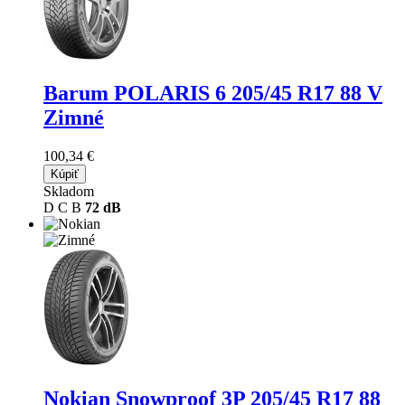
Barum POLARIS 6
205/45 R17 88 V
Zimné
100,34 €
Kúpiť
Skladom
D
C
B
72 dB
Nokian Snowproof 3P
205/45 R17 88