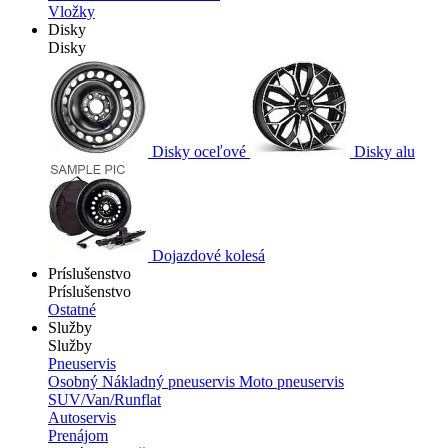
Vložky
Disky
Disky
Disky oceľové
Disky alu
Dojazdové kolesá
Príslušenstvo
Príslušenstvo
Ostatné
Služby
Služby
Pneuservis
Osobný
Nákladný pneuservis
Moto pneuservis
SUV/Van/Runflat
Autoservis
Prenájom