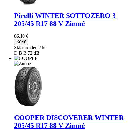
Pirelli WINTER SOTTOZERO 3
205/45 R17 88 V Zimné
86,10 €
Kúpiť
Skladom len 2 ks
D
B
B
72 dB
COOPER DISCOVERER WINTER
205/45 R17 88 V Zimné