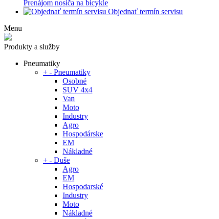
Prenájom nosiča na bicykle
Objednať termín servisu
Menu
Produkty a služby
Pneumatiky
+
-
Pneumatiky
Osobné
SUV 4x4
Van
Moto
Industry
Agro
Hospodárske
EM
Nákladné
+
-
Duše
Agro
EM
Hospodarské
Industry
Moto
Nákladné