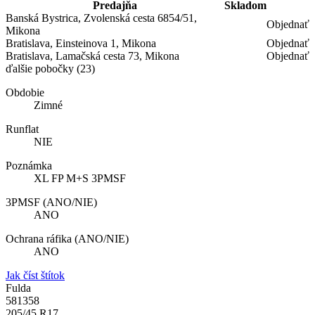
Predajňa
Skladom
Banská Bystrica, Zvolenská cesta 6854/51,
Objednať
Mikona
Bratislava, Einsteinova 1, Mikona
Objednať
Bratislava, Lamačská cesta 73, Mikona
Objednať
ďalšie pobočky
(23)
Obdobie
Zimné
Runflat
NIE
Poznámka
XL FP M+S 3PMSF
3PMSF (ANO/NIE)
ANO
Ochrana ráfika (ANO/NIE)
ANO
Jak číst štítok
Fulda
581358
205/45 R17