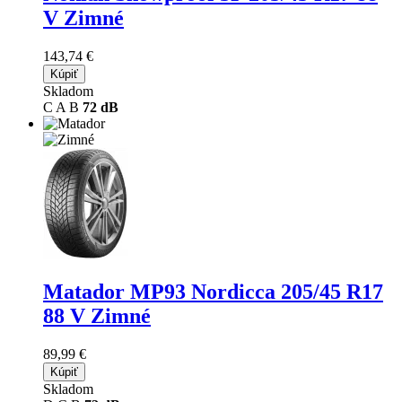
V Zimné
143,74 €
Kúpiť
Skladom
C
A
B
72 dB
Matador MP93 Nordicca
205/45 R17
88 V Zimné
89,99 €
Kúpiť
Skladom