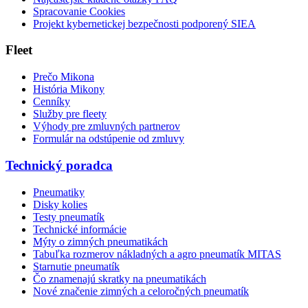
Spracovanie Cookies
Projekt kybernetickej bezpečnosti podporený SIEA
Fleet
Prečo Mikona
História Mikony
Cenníky
Služby pre fleety
Výhody pre zmluvných partnerov
Formulár na odstúpenie od zmluvy
Technický poradca
Pneumatiky
Disky kolies
Testy pneumatík
Technické informácie
Mýty o zimných pneumatikách
Tabuľka rozmerov nákladných a agro pneumatík MITAS
Starnutie pneumatík
Čo znamenajú skratky na pneumatikách
Nové značenie zimných a celoročných pneumatík