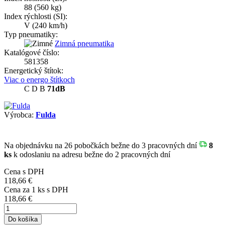
88
(560 kg)
Index rýchlosti (SI):
V
(240 km/h)
Typ pneumatiky:
Zimná pneumatika
Katalógové číslo:
581358
Energetický štítok:
Viac o energo štítkoch
C
D
B
71dB
Výrobca:
Fulda
Na objednávku
na 26 pobočkách
bežne do 3 pracovných dní
8
ks
k odoslaniu na adresu bežne do 2 pracovných dní
Cena s DPH
118,66 €
Cena za
1
ks s DPH
118,66 €
Do košíka