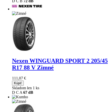
D
C
B
72 dB
Nexen WINGUARD SPORT 2
205/45
R17 88 V Zimné
111,07 €
Kúpiť
Skladom len 1 ks
D
C
A
67 dB