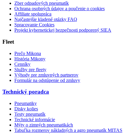
Zber odpadových pneumatík
Ochrana osobných údajov a poučenie o cookies
Affiliate spolupráca
Najčastejšie kladené otázky FAQ
Spracovanie Cookies
Projekt kybernetickej bezpečnosti podporený SIEA
Fleet
Prečo Mikona
História Mikony
Cenníky
Služby pre fleety
Výhody pre zmluvných partnerov
Formulár na odstúpenie od zmluvy
Technický poradca
Pneumatiky
Disky kolies
Testy pneumatík
Technické informácie
Mýty o zimných pneumatikách
Tabuľka rozmerov nákladných a agro pneumatík MITAS