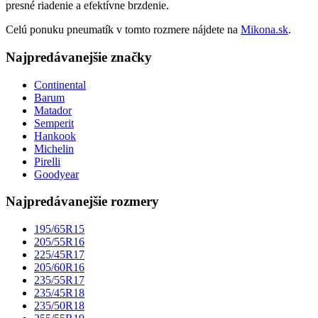
presné riadenie a efektívne brzdenie.
Celú ponuku pneumatík v tomto rozmere nájdete na
Mikona.sk
.
Najpredávanejšie značky
Continental
Barum
Matador
Semperit
Hankook
Michelin
Pirelli
Goodyear
Najpredávanejšie rozmery
195/65R15
205/55R16
225/45R17
205/60R16
235/55R17
235/45R18
235/50R18