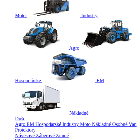
Moto
Industry
Agro
Hospodárske
EM
Nákladné
Duše
Agro
EM
Hospodarské
Industry
Moto
Nákladné
Osobné
Van
Protektory
Návesové
Záberové
Zimné