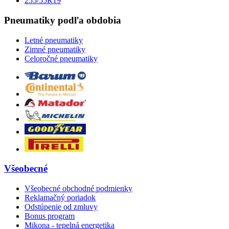
255/55R19
Pneumatiky podľa obdobia
Letné pneumatiky
Zimné pneumatiky
Celoročné pneumatiky
Všeobecné
Všeobecné obchodné podmienky
Reklamačný poriadok
Odstúpenie od zmluvy
Bonus program
Mikona - tepelná energetika