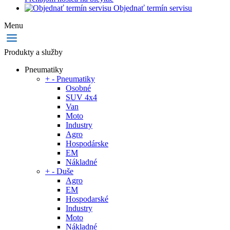
Objednať termín servisu
Menu
Produkty a služby
Pneumatiky
+
-
Pneumatiky
Osobné
SUV 4x4
Van
Moto
Industry
Agro
Hospodárske
EM
Nákladné
+
-
Duše
Agro
EM
Hospodarské
Industry
Moto
Nákladné