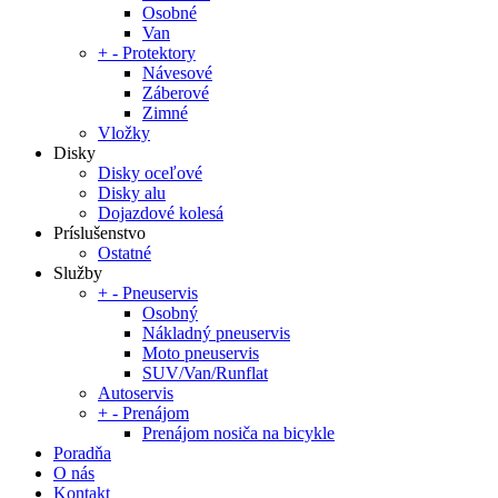
Osobné
Van
+
-
Protektory
Návesové
Záberové
Zimné
Vložky
Disky
Disky oceľové
Disky alu
Dojazdové kolesá
Príslušenstvo
Ostatné
Služby
+
-
Pneuservis
Osobný
Nákladný pneuservis
Moto pneuservis
SUV/Van/Runflat
Autoservis
+
-
Prenájom
Prenájom nosiča na bicykle
Poradňa
O nás
Kontakt