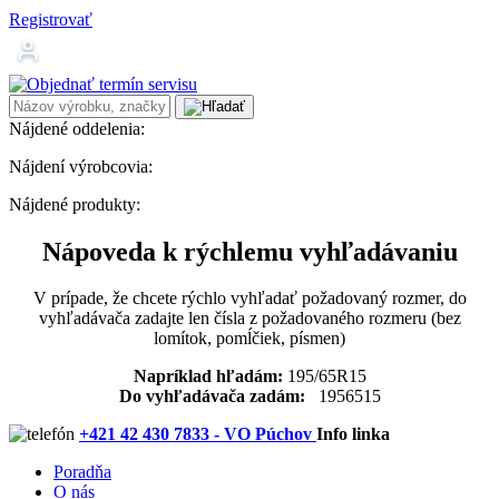
Registrovať
Nájdené oddelenia:
Nájdení výrobcovia:
Nájdené produkty:
Nápoveda k rýchlemu vyhľadávaniu
V prípade, že chcete rýchlo vyhľadať požadovaný rozmer, do
vyhľadávača zadajte len čísla z požadovaného rozmeru (bez
lomítok, pomĺčiek, písmen)
Napríklad hľadám:
195/65R15
Do vyhľadávača zadám:
1956515
+421 42 430 7833 - VO Púchov
Info linka
Poradňa
O nás