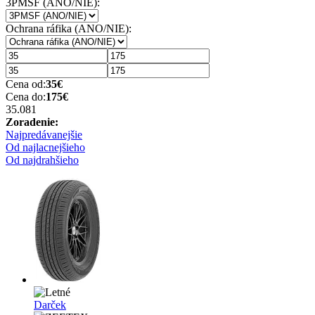
3PMSF (ANO/NIE):
Ochrana ráfika (ANO/NIE):
Cena od:
35
€
Cena do:
175
€
35.08
1
Zoradenie:
Najpredávanejšie
Od najlacnejšieho
Od najdrahšieho
Darček