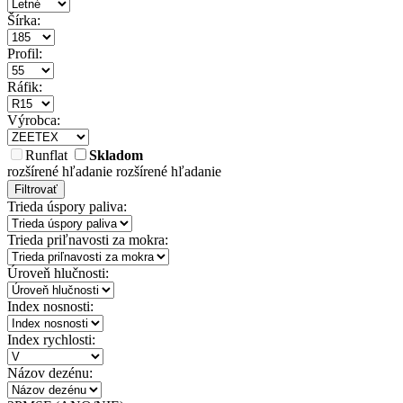
Šírka:
Profil:
Ráfik:
Výrobca:
Runflat
Skladom
rozšírené hľadanie
rozšírené hľadanie
Filtrovať
Trieda úspory paliva:
Trieda priľnavosti za mokra:
Úroveň hlučnosti:
Index nosnosti:
Index rychlosti:
Názov dezénu: