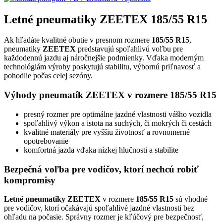
Letné pneumatiky ZEETEX 185/55 R15
Ak hľadáte kvalitné obutie v presnom rozmere
185/55 R15
,
pneumatiky
ZEETEX
predstavujú spoľahlivú voľbu pre
každodennú jazdu aj náročnejšie podmienky. Vďaka moderným
technológiám výroby poskytujú stabilitu, výbornú priľnavosť a
pohodlie počas celej sezóny.
Výhody pneumatík ZEETEX v rozmere 185/55 R15
presný rozmer pre optimálne jazdné vlastnosti vášho vozidla
spoľahlivý výkon a istota na suchých, či mokrých či cestách
kvalitné materiály pre vyššiu životnosť a rovnomerné
opotrebovanie
komfortná jazda vďaka nízkej hlučnosti a stabilite
Bezpečná voľba pre vodičov, ktorí nechcú robiť
kompromisy
Letné pneumatiky ZEETEX
v rozmere
185/55 R15
sú vhodné
pre vodičov, ktorí očakávajú spoľahlivé jazdné vlastnosti bez
ohľadu na počasie. Správny rozmer je kľúčový pre bezpečnosť,