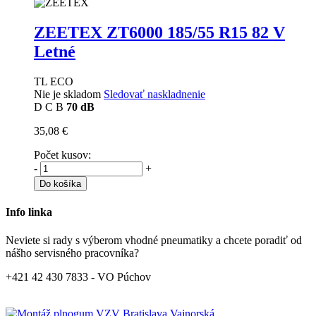
ZEETEX ZT6000
185/55 R15 82 V
Letné
TL ECO
Nie je skladom
Sledovať naskladnenie
D
C
B
70 dB
35,08 €
Počet kusov:
-
+
Do košíka
Info linka
Neviete si rady s výberom vhodné pneumatiky a chcete poradiť od
nášho servisného pracovníka?
+421 42 430 7833 - VO Púchov