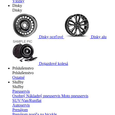
Vložky
Disky
Disky
Disky oceľové
Disky alu
Dojazdové kolesá
Príslušenstvo
Príslušenstvo
Ostatné
Služby
Služby
Pneuservis
Osobný
Nákladný pneuservis
Moto pneuservis
SUV/Van/Runflat
Autoservis
Prenájom
Prenájom nosiča na bicykle