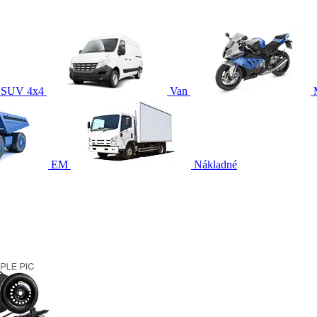
SUV 4x4
Van
EM
Nákladné