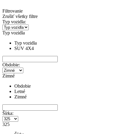
Filtrovanie
Zrušiť všetky filtre
Typ vozidla:
Typ vozidla
Typ vozidla
SUV 4X4
Obdobie:
Zimné
Obdobie
Letné
Zimné
Šírka:
325