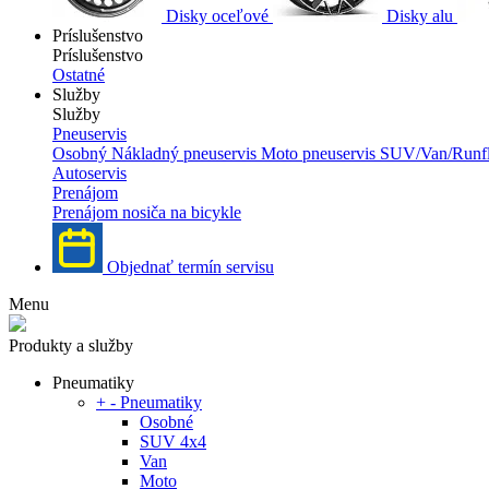
Disky oceľové
Disky alu
Príslušenstvo
Príslušenstvo
Ostatné
Služby
Služby
Pneuservis
Osobný
Nákladný pneuservis
Moto pneuservis
SUV/Van/Runfl
Autoservis
Prenájom
Prenájom nosiča na bicykle
Objednať termín servisu
Menu
Produkty a služby
Pneumatiky
+
-
Pneumatiky
Osobné
SUV 4x4
Van
Moto