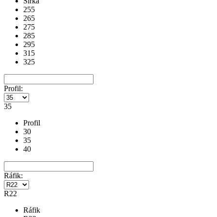
Šírka
255
265
275
285
295
315
325
Profil:
35
Profil
30
35
40
Ráfik:
R22
Ráfik