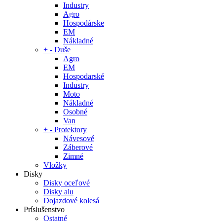
Industry
Agro
Hospodárske
EM
Nákladné
+
-
Duše
Agro
EM
Hospodarské
Industry
Moto
Nákladné
Osobné
Van
+
-
Protektory
Návesové
Záberové
Zimné
Vložky
Disky
Disky oceľové
Disky alu
Dojazdové kolesá
Príslušenstvo
Ostatné