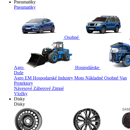
Pneumatiky
Pneumatiky
Osobné
Agro
Hospodárske
Duše
Agro
EM
Hospodarské
Industry
Moto
Nákladné
Osobné
Van
Protektory
Návesové
Záberové
Zimné
Vložky
Disky
Disky