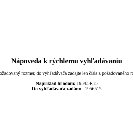
Nápoveda k rýchlemu vyhľadávaniu
požadovaný rozmer, do vyhľadávača zadajte len čísla z požadovaného r
Napríklad hľadám:
195/65R15
Do vyhľadávača zadám:
1956515