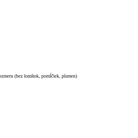
ozmeru (bez lomítok, pomĺčiek, písmen)