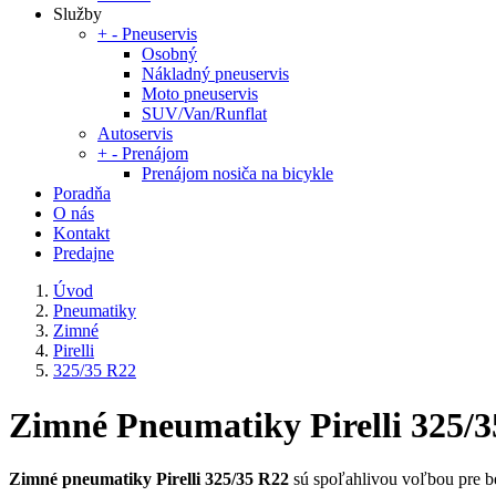
Služby
+
-
Pneuservis
Osobný
Nákladný pneuservis
Moto pneuservis
SUV/Van/Runflat
Autoservis
+
-
Prenájom
Prenájom nosiča na bicykle
Poradňa
O nás
Kontakt
Predajne
Úvod
Pneumatiky
Zimné
Pirelli
325/35 R22
Zimné Pneumatiky Pirelli 325/
Zimné pneumatiky Pirelli 325/35 R22
sú spoľahlivou voľbou pre bez