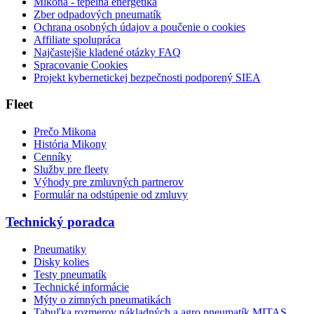
Mikona - tepelná energetika
Zber odpadových pneumatík
Ochrana osobných údajov a poučenie o cookies
Affiliate spolupráca
Najčastejšie kladené otázky FAQ
Spracovanie Cookies
Projekt kybernetickej bezpečnosti podporený SIEA
Fleet
Prečo Mikona
História Mikony
Cenníky
Služby pre fleety
Výhody pre zmluvných partnerov
Formulár na odstúpenie od zmluvy
Technický poradca
Pneumatiky
Disky kolies
Testy pneumatík
Technické informácie
Mýty o zimných pneumatikách
Tabuľka rozmerov nákladných a agro pneumatík MITAS