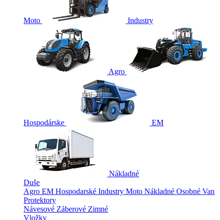
Moto
Industry
Agro
Hospodárske
EM
Nákladné
Duše
Agro
EM
Hospodarské
Industry
Moto
Nákladné
Osobné
Van
Protektory
Návesové
Záberové
Zimné
Vložky