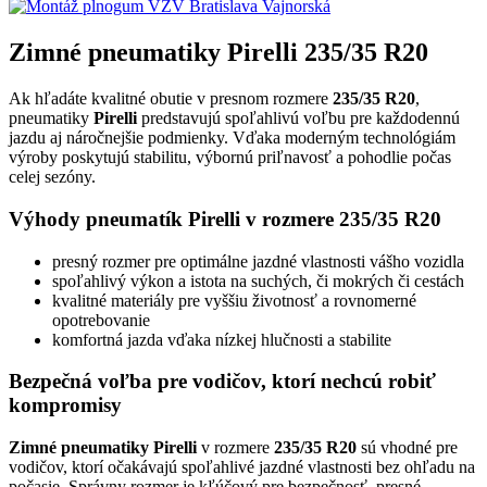
Zimné pneumatiky Pirelli 235/35 R20
Ak hľadáte kvalitné obutie v presnom rozmere
235/35 R20
,
pneumatiky
Pirelli
predstavujú spoľahlivú voľbu pre každodennú
jazdu aj náročnejšie podmienky. Vďaka moderným technológiám
výroby poskytujú stabilitu, výbornú priľnavosť a pohodlie počas
celej sezóny.
Výhody pneumatík Pirelli v rozmere 235/35 R20
presný rozmer pre optimálne jazdné vlastnosti vášho vozidla
spoľahlivý výkon a istota na suchých, či mokrých či cestách
kvalitné materiály pre vyššiu životnosť a rovnomerné
opotrebovanie
komfortná jazda vďaka nízkej hlučnosti a stabilite
Bezpečná voľba pre vodičov, ktorí nechcú robiť
kompromisy
Zimné pneumatiky Pirelli
v rozmere
235/35 R20
sú vhodné pre
vodičov, ktorí očakávajú spoľahlivé jazdné vlastnosti bez ohľadu na
počasie. Správny rozmer je kľúčový pre bezpečnosť, presné