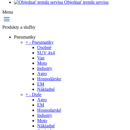
Objednať termín servisu
Menu
Produkty a služby
Pneumatiky
+
-
Pneumatiky
Osobné
SUV 4x4
Van
Moto
Industry
Agro
Hospodárske
EM
Nákladné
+
-
Duše
Agro
EM
Hospodarské
Industry
Moto
Nákladné