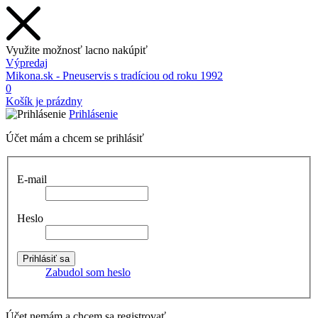
Využite možnosť lacno nakúpiť
Výpredaj
Mikona.sk - Pneuservis s tradíciou od roku 1992
0
Košík je prázdny
Prihlásenie
Účet mám a chcem se prihlásiť
E-mail
Heslo
Zabudol som heslo
Účet nemám a chcem sa registrovať