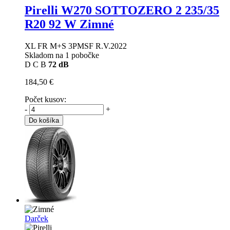
Pirelli W270 SOTTOZERO 2
235/35
R20 92 W Zimné
XL FR M+S 3PMSF R.V.2022
Skladom na 1 pobočke
D
C
B
72 dB
184,50 €
Počet kusov:
-
+
Do košíka
Darček