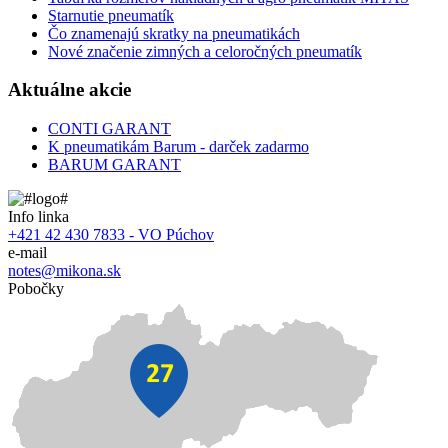
Starnutie pneumatík
Čo znamenajú skratky na pneumatikách
Nové značenie zimných a celoročných pneumatík
Aktuálne akcie
CONTI GARANT
K pneumatikám Barum - darček zadarmo
BARUM GARANT
Info linka
+421 42 430 7833 - VO Púchov
e-mail
notes@mikona.sk
Pobočky