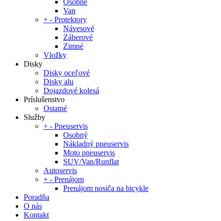
Osobné
Van
+
-
Protektory
Návesové
Záberové
Zimné
Vložky
Disky
Disky oceľové
Disky alu
Dojazdové kolesá
Príslušenstvo
Ostatné
Služby
+
-
Pneuservis
Osobný
Nákladný pneuservis
Moto pneuservis
SUV/Van/Runflat
Autoservis
+
-
Prenájom
Prenájom nosiča na bicykle
Poradňa
O nás
Kontakt