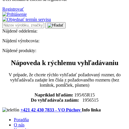
Registrovať
Nájdené oddelenia:
Nájdení výrobcovia:
Nájdené produkty:
Nápoveda k rýchlemu vyhľadávaniu
V prípade, že chcete rýchlo vyhľadať požadovaný rozmer, do
vyhľadávača zadajte len čísla z požadovaného rozmeru (bez
lomítok, pomĺčiek, písmen)
Napríklad hľadám:
195/65R15
Do vyhľadávača zadám:
1956515
+421 42 430 7833 - VO Púchov
Info linka
Poradňa
O nás