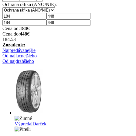
Ochrana ráfika (ANO/NIE):
Cena od:
184
€
Cena do:
448
€
184.5
3
Zoradenie:
Najpredávanejšie
Od najlacnejšieho
Od najdrahšieho
Výpredaj
Darček