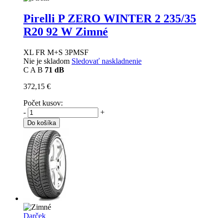
Pirelli P ZERO WINTER 2
235/35
R20 92 W Zimné
XL FR M+S 3PMSF
Nie je skladom
Sledovať naskladnenie
C
A
B
71 dB
372,15 €
Počet kusov:
-
+
Do košíka
Darček