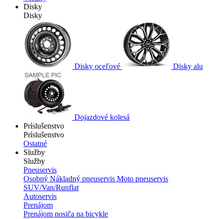
Disky
Disky
Disky oceľové
Disky alu
Dojazdové kolesá
Príslušenstvo
Príslušenstvo
Ostatné
Služby
Služby
Pneuservis
Osobný
Nákladný pneuservis
Moto pneuservis
SUV/Van/Runflat
Autoservis
Prenájom
Prenájom nosiča na bicykle