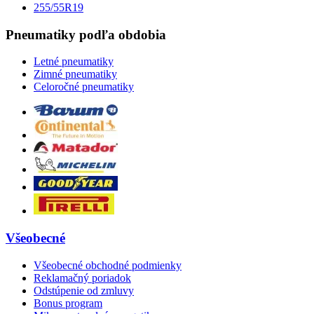
255/55R19
Pneumatiky podľa obdobia
Letné pneumatiky
Zimné pneumatiky
Celoročné pneumatiky
Všeobecné
Všeobecné obchodné podmienky
Reklamačný poriadok
Odstúpenie od zmluvy
Bonus program