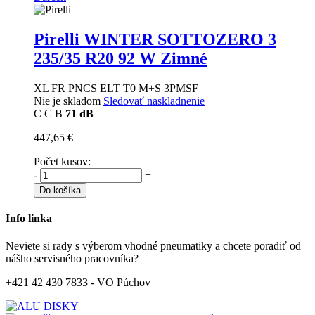
Pirelli WINTER SOTTOZERO 3
235/35 R20 92 W Zimné
XL FR PNCS ELT T0 M+S 3PMSF
Nie je skladom
Sledovať naskladnenie
C
C
B
71 dB
447,65 €
Počet kusov:
-
+
Do košíka
Info linka
Neviete si rady s výberom vhodné pneumatiky a chcete poradiť od
nášho servisného pracovníka?
+421 42 430 7833 - VO Púchov