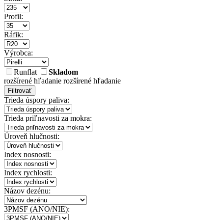
Profil:
Ráfik:
Výrobca:
Runflat
Skladom
rozšírené hľadanie
rozšírené hľadanie
Filtrovať
Trieda úspory paliva:
Trieda priľnavosti za mokra:
Úroveň hlučnosti:
Index nosnosti:
Index rychlosti:
Názov dezénu:
3PMSF (ANO/NIE):