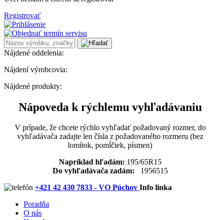
Registrovať
Nájdené oddelenia:
Nájdení výrobcovia:
Nájdené produkty:
Nápoveda k rýchlemu vyhľadávaniu
V prípade, že chcete rýchlo vyhľadať požadovaný rozmer, do
vyhľadávača zadajte len čísla z požadovaného rozmeru (bez
lomítok, pomĺčiek, písmen)
Napríklad hľadám:
195/65R15
Do vyhľadávača zadám:
1956515
+421 42 430 7833 - VO Púchov
Info linka
Poradňa
O nás