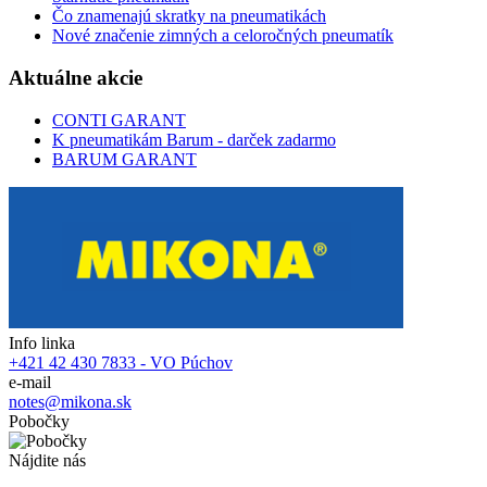
Čo znamenajú skratky na pneumatikách
Nové značenie zimných a celoročných pneumatík
Aktuálne akcie
CONTI GARANT
K pneumatikám Barum - darček zadarmo
BARUM GARANT
Info linka
+421 42 430 7833 - VO Púchov
e-mail
notes@mikona.sk
Pobočky
Nájdite nás