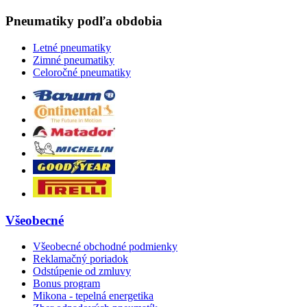
Pneumatiky podľa obdobia
Letné pneumatiky
Zimné pneumatiky
Celoročné pneumatiky
Všeobecné
Všeobecné obchodné podmienky
Reklamačný poriadok
Odstúpenie od zmluvy
Bonus program
Mikona - tepelná energetika