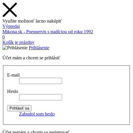
Využite možnosť lacno nakúpiť
Výpredaj
Mikona.sk - Pneuservis s tradíciou od roku 1992
0
Košík je prázdny
Prihlásenie
Účet mám a chcem se prihlásiť
E-mail
Heslo
Zabudol som heslo
Účet nemám a chcem sa registrovať