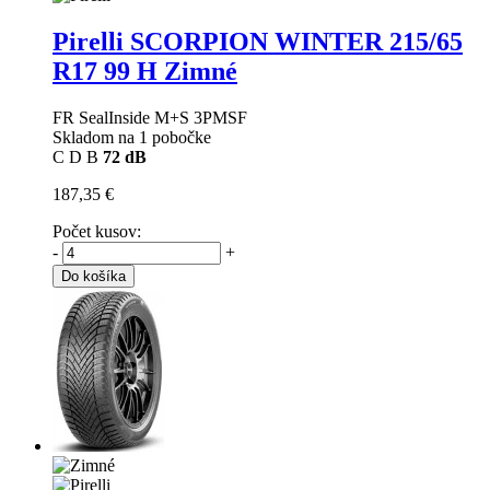
Pirelli SCORPION WINTER
215/65
R17 99 H Zimné
FR SealInside M+S 3PMSF
Skladom na 1 pobočke
C
D
B
72 dB
187,35 €
Počet kusov:
-
+
Do košíka