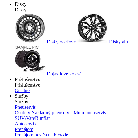
Disky
Disky
Disky oceľové
Disky alu
Dojazdové kolesá
Príslušenstvo
Príslušenstvo
Ostatné
Služby
Služby
Pneuservis
Osobný
Nákladný pneuservis
Moto pneuservis
SUV/Van/Runflat
Autoservis
Prenájom
Prenájom nosiča na bicykle