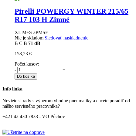
Pirelli POWERGY WINTER
215/65
R17 103 H Zimné
XL M+S 3PMSF
Nie je skladom
Sledovať naskladnenie
B
C
B
71 dB
158,23 €
Počet kusov:
-
+
Do košíka
Info linka
Neviete si rady s výberom vhodné pneumatiky a chcete poradiť od
nášho servisného pracovníka?
+421 42 430 7833 - VO Púchov