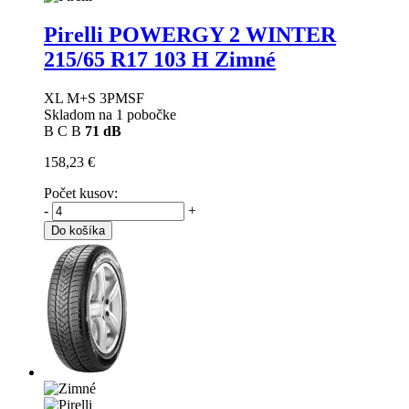
Pirelli POWERGY 2 WINTER
215/65 R17 103 H Zimné
XL M+S 3PMSF
Skladom na 1 pobočke
B
C
B
71 dB
158,23 €
Počet kusov:
-
+
Do košíka