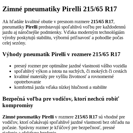
Zimné pneumatiky Pirelli 215/65 R17
Ak hľadáte kvalitné obutie v presnom rozmere
215/65 R17
,
pneumatiky
Pirelli
predstavujú spoľahlivú voľbu pre každodennú
jazdu aj náročnejšie podmienky. Vďaka moderným technológiám
výroby poskytujú stabilitu, výbornú priľnavosť a pohodlie počas
celej sezóny.
Výhody pneumatík Pirelli v rozmere 215/65 R17
presný rozmer pre optimálne jazdné vlastnosti vášho vozidla
spoľahlivý výkon a istota na suchých, či mokrých či cestách
kvalitné materiály pre vyššiu životnosť a rovnomerné
opotrebovanie
komfortná jazda vďaka nízkej hlučnosti a stabilite
Bezpečná voľba pre vodičov, ktorí nechcú robiť
kompromisy
Zimné pneumatiky Pirelli
v rozmere
215/65 R17
sú vhodné pre
vodičov, ktorí očakávajú spoľahlivé jazdné vlastnosti bez ohľadu na
počasie. Správny rozmer je kľúčový pre bezpečnosť, presné
riadenie a efektívne brzdenie.