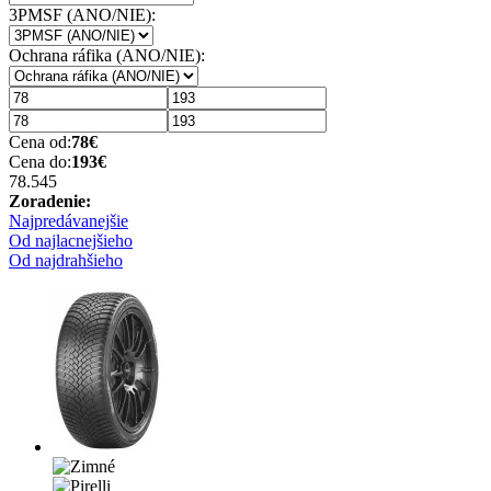
3PMSF (ANO/NIE):
Ochrana ráfika (ANO/NIE):
Cena od:
78
€
Cena do:
193
€
78.54
5
Zoradenie:
Najpredávanejšie
Od najlacnejšieho
Od najdrahšieho