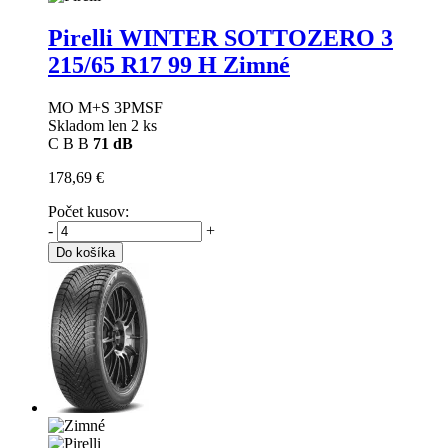
Pirelli WINTER SOTTOZERO 3
215/65 R17 99 H Zimné
MO M+S 3PMSF
Skladom len 2 ks
C
B
B
71 dB
178,69 €
Počet kusov:
-
+
Do košíka