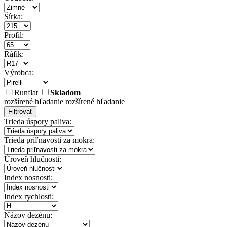
Šírka:
Profil:
Ráfik:
Výrobca:
Runflat
Skladom
rozšírené hľadanie
rozšírené hľadanie
Filtrovať
Trieda úspory paliva:
Trieda priľnavosti za mokra:
Úroveň hlučnosti:
Index nosnosti:
Index rychlosti:
Názov dezénu: