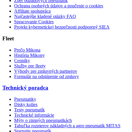
Zber odpadových pneumatík
Ochrana osobných údajov a poučenie o cookies
Affiliate spolupráca
Najčastejšie kladené otázky FAQ
Spracovanie Cookies
Projekt kybernetickej bezpečnosti podporený SIEA
Fleet
Prečo Mikona
História Mikony
Cenníky
Služby pre fleety
Výhody pre zmluvných partnerov
Formulár na odstúpenie od zmluvy
Technický poradca
Pneumatiky
Disky kolies
Testy pneumatík
Technické informácie
Mýty o zimných pneumatikách
Tabuľka rozmerov nákladných a agro pneumatík MITAS
Starnutie pneumatík