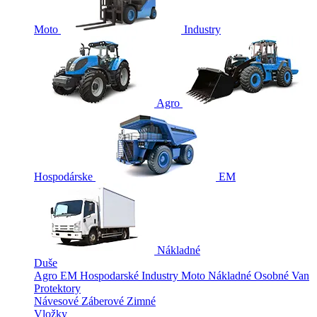
Moto
Industry
Agro
Hospodárske
EM
Nákladné
Duše
Agro
EM
Hospodarské
Industry
Moto
Nákladné
Osobné
Van
Protektory
Návesové
Záberové
Zimné
Vložky