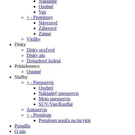
Nákladné
Osobné
Van
+
-
Protektory
Návesové
Záberové
Zimné
Vložky
Disky
Disky oceľové
Disky alu
Dojazdové kolesá
Príslušenstvo
Ostatné
Služby
+
-
Pneuservis
Osobný
Nákladný pneuservis
Moto pneuservis
SUV/Van/Runflat
Autoservis
+
-
Prenájom
Prenájom nosiča na bicykle
Poradňa
O nás