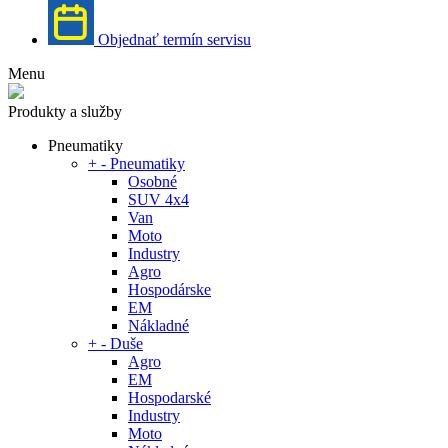
Objednať termín servisu
Menu
Produkty a služby
Pneumatiky
+
-
Pneumatiky
Osobné
SUV 4x4
Van
Moto
Industry
Agro
Hospodárske
EM
Nákladné
+
-
Duše
Agro
EM
Hospodarské
Industry
Moto