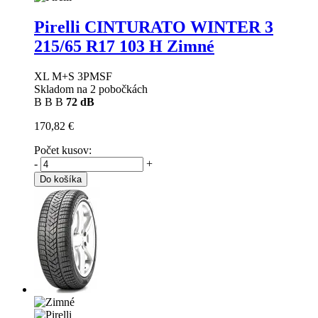
Pirelli CINTURATO WINTER 3
215/65 R17 103 H Zimné
XL M+S 3PMSF
Skladom na 2 pobočkách
B
B
B
72 dB
170,82 €
Počet kusov:
-
+
Do košíka