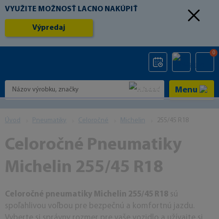
VYUŽITE MOŽNOSŤ LACNO NAKÚPIŤ
Výpredaj
0
Menu
Úvod
Pneumatiky
Celoročné
Michelin
255/45 R18
Celoročné Pneumatiky
Michelin 255/45 R18
Celoročné pneumatiky Michelin 255/45 R18
sú
spoľahlivou voľbou pre bezpečnú a komfortnú jazdu.
Vyberte si správny rozmer pre vaše vozidlo a užívajte si