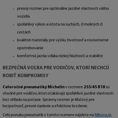
presný rozmer pre optimálne jazdné vlastnosti vášho
vozidla
spoľahlivý výkon a istota na suchých, či mokrých či
cestách
kvalitné materiály pre vyššiu životnosť a rovnomerné
opotrebovanie
komfortná jazda vďaka nízkej hlučnosti a stabilite
BEZPEČNÁ VOĽBA PRE VODIČOV, KTORÍ NECHCÚ
ROBIŤ KOMPROMISY
Celoročné pneumatiky Michelin
v rozmere
255/45 R18
sú
vhodné pre vodičov, ktorí očakávajú spoľahlivé jazdné vlastnosti
bez ohľadu na počasie. Správny rozmer je kľúčový pre
bezpečnosť, presné riadenie a efektívne brzdenie.
Celú ponuku pneumatík v tomto rozmere nájdete na
Mikona.sk
.