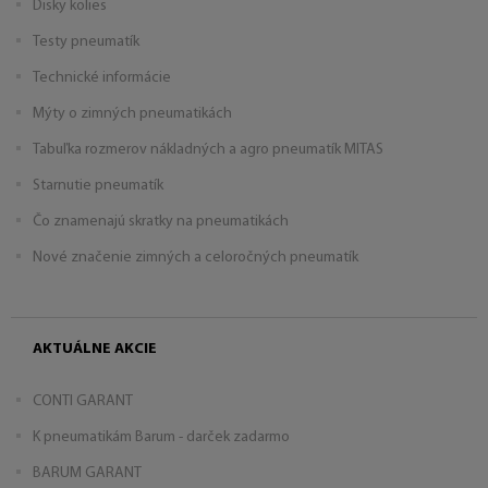
Disky kolies
Testy pneumatík
Technické informácie
Mýty o zimných pneumatikách
Tabuľka rozmerov nákladných a agro pneumatík MITAS
Starnutie pneumatík
Čo znamenajú skratky na pneumatikách
Nové značenie zimných a celoročných pneumatík
AKTUÁLNE AKCIE
CONTI GARANT
K pneumatikám Barum - darček zadarmo
BARUM GARANT