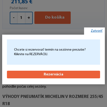
211,85 €
Počet kusov:
Do košíka
-
+
Zatvoriť
Celoročné pneumatiky Michelin 255/45
Chcete si rezervovať termín na sezónne prezutie?
R18
Kliknite na REZERVÁCIU.
Ak hľadáte kvalitné obutie v presnom rozmere
255/45 R18
,
pneumatiky
Michelin
predstavujú spoľahlivú voľbu pre
Rezervácia
každodennú jazdu aj náročnejšie podmienky. Vďaka moderným
technológiám výroby poskytujú stabilitu, výbornú priľnavosť a
pohodlie počas celej sezóny.
VÝHODY PNEUMATÍK MICHELIN V ROZMERE 255/45
R18