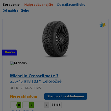
Zoradenie:
Najpredávanejšie
Od najlacnejšieho
Od najdrahšieho
Darček
Michelin Crossclimate 3
255/45 R18 103 Y Celoročné
XL FR EVC M+S 3PMSF
Nie je skladom
Sledovať naskladnenie
73 dB
B
B
B