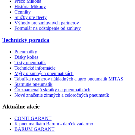
Prečo Mikona
História Mikony
Cenníky
Služby pre fleety
Výhody pre zmluvných partnerov
Formulár na odstúpenie od zmluvy
Technický poradca
Pneumatiky
Disky kolies
Testy pneumatík
Technické informácie
Mýty o zimných pneumatikách
Tabuľka rozmerov nákladných a agro pneumatík MITAS
Starnutie pneumatík
Čo znamenajú skratky na pneumatikách
Nové značenie zimných a celoročných pneumatík
Aktuálne akcie
CONTI GARANT
K pneumatikám Barum - darček zadarmo
BARUM GARANT