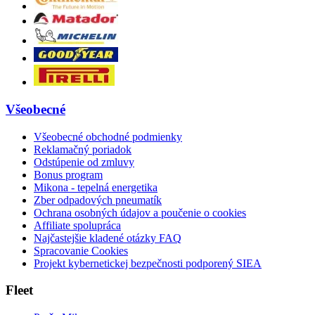
Všeobecné
Všeobecné obchodné podmienky
Reklamačný poriadok
Odstúpenie od zmluvy
Bonus program
Mikona - tepelná energetika
Zber odpadových pneumatík
Ochrana osobných údajov a poučenie o cookies
Affiliate spolupráca
Najčastejšie kladené otázky FAQ
Spracovanie Cookies
Projekt kybernetickej bezpečnosti podporený SIEA
Fleet