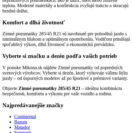
nepriaznivých podmienkach, ako je dážď, sneh alebo znížená
teplota. Moderné materiály a konštrukcia zvyšujú trakciu a skracujú
brzdnú dráhu.
Komfort a dlhá životnosť
Zimné pneumatiky 285/45 R21 sú navrhnuté pre pohodlnú jazdu s
minimálnym hlukom a optimálnym opotrebením. Vodičom prinášajú
spoľahlivý výkon, dlhú životnosť a ekonomickú prevádzku.
Vyberte si značku a dezén podľa vašich potrieb
V ponuke Mikona.sk nájdete Zimné pneumatiky od popredných
svetových výrobcov. Vyberte si dezén, ktorý vyhovuje vášmu štýlu
jazdy – od úsporných modelov až po športové a prémiové varianty.
Objavte
Zimné pneumatiky 285/45 R21
– ideálnu kombináciu
bezpečnosti, komfortu a výkonu pre vaše vozidlo a rodinu.
Najpredávanejšie značky
Continental
Barum
Matador
Semperit