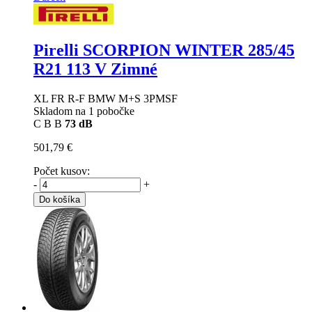
Pirelli SCORPION WINTER
285/45
R21 113 V Zimné
XL FR R-F BMW M+S 3PMSF
Skladom na 1 pobočke
C
B
B
73 dB
501,79 €
Počet kusov:
-
+
Do košíka