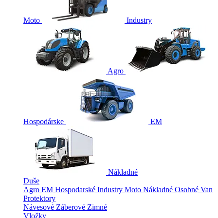
Moto
Industry
Agro
Hospodárske
EM
Nákladné
Duše
Agro
EM
Hospodarské
Industry
Moto
Nákladné
Osobné
Van
Protektory
Návesové
Záberové
Zimné
Vložky