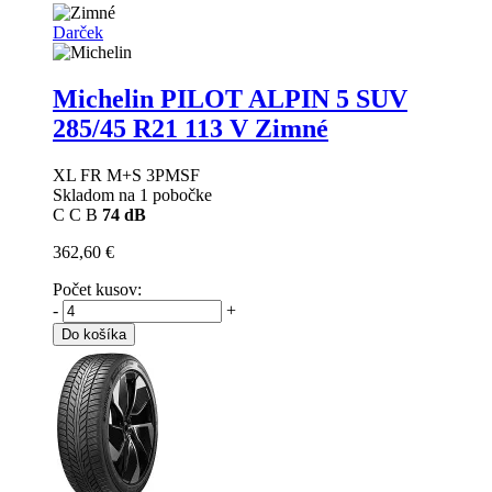
Darček
Michelin PILOT ALPIN 5 SUV
285/45 R21 113 V Zimné
XL FR M+S 3PMSF
Skladom na 1 pobočke
C
C
B
74 dB
362,60 €
Počet kusov:
-
+
Do košíka