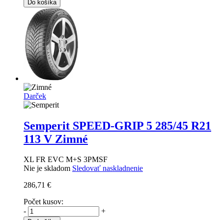
Do košíka
Darček
Semperit SPEED-GRIP 5
285/45 R21
113 V Zimné
XL FR EVC M+S 3PMSF
Nie je skladom
Sledovať naskladnenie
286,71 €
Počet kusov:
-
+