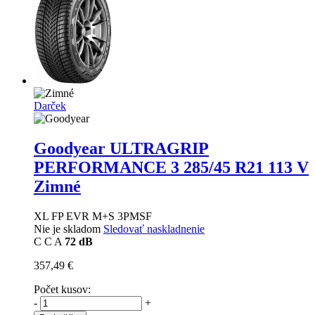
Darček
Goodyear ULTRAGRIP
PERFORMANCE 3
285/45 R21 113 V
Zimné
XL FP EVR M+S 3PMSF
Nie je skladom
Sledovať naskladnenie
C
C
A
72 dB
357,49 €
Počet kusov:
-
+