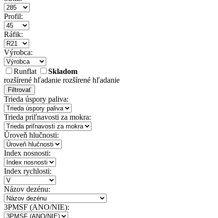
Profil:
Ráfik:
Výrobca:
Runflat
Skladom
rozšírené hľadanie
rozšírené hľadanie
Filtrovať
Trieda úspory paliva:
Trieda priľnavosti za mokra:
Úroveň hlučnosti:
Index nosnosti:
Index rychlosti:
Názov dezénu:
3PMSF (ANO/NIE):