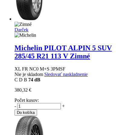
Darček
Michelin PILOT ALPIN 5 SUV
285/45 R21 113 V Zimné
XL FR NC0 M+S 3PMSF
Nie je skladom
Sledovať naskladnenie
C
D
B
74 dB
380,32 €
Počet kusov:
-
+
Do košíka