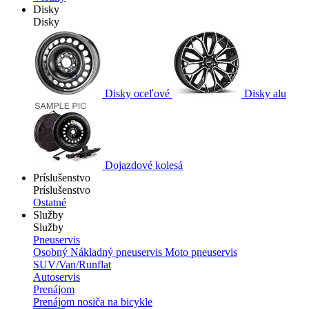
Disky
Disky
Disky oceľové
Disky alu
Dojazdové kolesá
Príslušenstvo
Príslušenstvo
Ostatné
Služby
Služby
Pneuservis
Osobný
Nákladný pneuservis
Moto pneuservis
SUV/Van/Runflat
Autoservis
Prenájom
Prenájom nosiča na bicykle