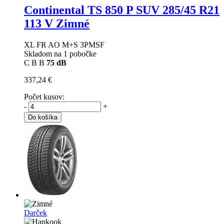
Continental TS 850 P SUV
285/45 R21
113 V Zimné
XL FR AO M+S 3PMSF
Skladom na 1 pobočke
C
B
B
75 dB
337,24 €
Počet kusov:
-
+
Do košíka
Darček