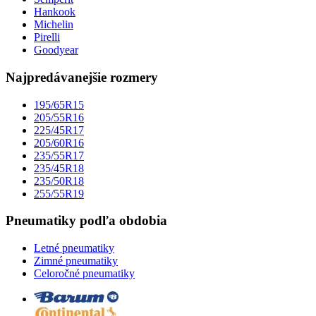
Hankook
Michelin
Pirelli
Goodyear
Najpredávanejšie rozmery
195/65R15
205/55R16
225/45R17
205/60R16
235/55R17
235/45R18
235/50R18
255/55R19
Pneumatiky podľa obdobia
Letné pneumatiky
Zimné pneumatiky
Celoročné pneumatiky