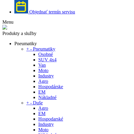
Objednať termín servisu
Menu
Produkty a služby
Pneumatiky
+
-
Pneumatiky
Osobné
SUV 4x4
Van
Moto
Industry
Agro
Hospodárske
EM
Nákladné
+
-
Duše
Agro
EM
Hospodarské
Industry
Moto