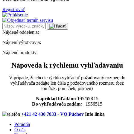
Registrovať
Nájdené oddelenia:
Nájdení výrobcovia:
Nájdené produkty:
Nápoveda k rýchlemu vyhľadávaniu
V prípade, že chcete rýchlo vyhľadať požadovaný rozmer, do
vyhľadávača zadajte len čísla z požadovaného rozmeru (bez
lomítok, pomĺčiek, písmen)
Napríklad hľadám:
195/65R15
Do vyhľadávača zadám:
1956515
+421 42 430 7833 - VO Púchov
Info linka
Poradňa
O nás