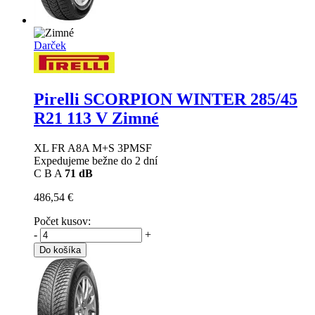
Darček
Pirelli SCORPION WINTER
285/45
R21 113 V Zimné
XL FR A8A M+S 3PMSF
Expedujeme bežne do 2 dní
C
B
A
71 dB
486,54 €
Počet kusov:
-
+
Do košíka