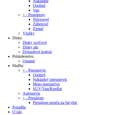
Nákladné
Osobné
Van
+
-
Protektory
Návesové
Záberové
Zimné
Vložky
Disky
Disky oceľové
Disky alu
Dojazdové kolesá
Príslušenstvo
Ostatné
Služby
+
-
Pneuservis
Osobný
Nákladný pneuservis
Moto pneuservis
SUV/Van/Runflat
Autoservis
+
-
Prenájom
Prenájom nosiča na bicykle
Poradňa
O nás