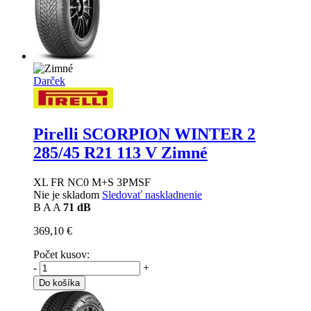
Darček
Pirelli SCORPION WINTER 2
285/45 R21 113 V Zimné
XL FR NC0 M+S 3PMSF
Nie je skladom
Sledovať naskladnenie
B
A
A
71 dB
369,10 €
Počet kusov:
-
+
Do košíka