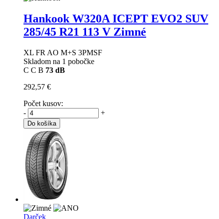
Hankook W320A ICEPT EVO2 SUV
285/45 R21 113 V Zimné
XL FR AO M+S 3PMSF
Skladom na 1 pobočke
C
C
B
73 dB
292,57 €
Počet kusov:
-
+
Do košíka
Darček