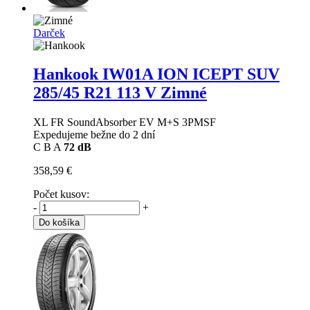
Darček
Hankook IW01A ION ICEPT SUV
285/45 R21 113 V Zimné
XL FR SoundAbsorber EV M+S 3PMSF
Expedujeme bežne do 2 dní
C
B
A
72 dB
358,59 €
Počet kusov:
-
+
Do košíka