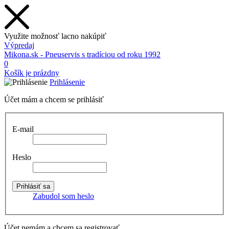
Využite možnosť lacno nakúpiť
Výpredaj
Mikona.sk - Pneuservis s tradíciou od roku 1992
0
Košík je prázdny
Prihlásenie
Účet mám a chcem se prihlásiť
E-mail
Heslo
Zabudol som heslo
Účet nemám a chcem sa registrovať