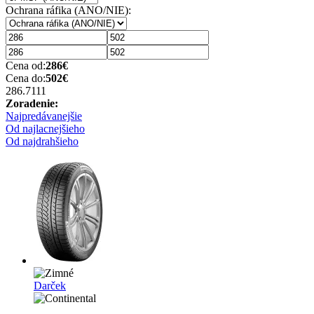
Ochrana ráfika (ANO/NIE):
Cena od:
286
€
Cena do:
502
€
286.71
11
Zoradenie:
Najpredávanejšie
Od najlacnejšieho
Od najdrahšieho
Darček