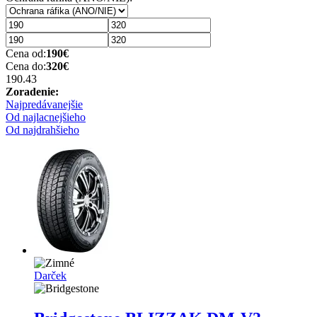
Cena od:
190
€
Cena do:
320
€
190.4
3
Zoradenie:
Najpredávanejšie
Od najlacnejšieho
Od najdrahšieho
Darček