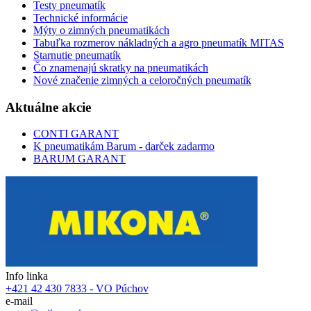
Testy pneumatík
Technické informácie
Mýty o zimných pneumatikách
Tabuľka rozmerov nákladných a agro pneumatík MITAS
Starnutie pneumatík
Čo znamenajú skratky na pneumatikách
Nové značenie zimných a celoročných pneumatík
Aktuálne akcie
CONTI GARANT
K pneumatikám Barum - darček zadarmo
BARUM GARANT
Info linka
+421 42 430 7833 - VO Púchov
e-mail