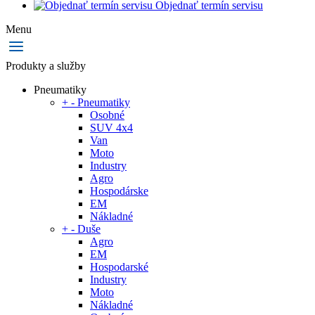
Objednať termín servisu
Menu
Produkty a služby
Pneumatiky
+
-
Pneumatiky
Osobné
SUV 4x4
Van
Moto
Industry
Agro
Hospodárske
EM
Nákladné
+
-
Duše
Agro
EM
Hospodarské
Industry
Moto
Nákladné