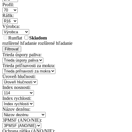
Profil:
Ráfik:
Výrobca:
Runflat
Skladom
rozšírené hľadanie
rozšírené hľadanie
Filtrovať
Trieda úspory paliva:
Trieda priľnavosti za mokra:
Úroveň hlučnosti:
Index nosnosti:
Index rychlosti:
Názov dezénu:
3PMSF (ANO/NIE):
Ochrana ráfika (ANO/NIE):