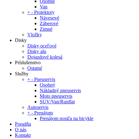
Osobné
Van
+
-
Protektory
Návesové
Záberové
Zimné
Vložky
Disky
Disky oceľové
Disky alu
Dojazdové kolesá
Príslušenstvo
Ostatné
Služby
+
-
Pneuservis
Osobný
Nákladný pneuservis
Moto pneuservis
SUV/Van/Runflat
Autoservis
+
-
Prenájom
Prenájom nosiča na bicykle
Poradňa
O nás
Kontakt