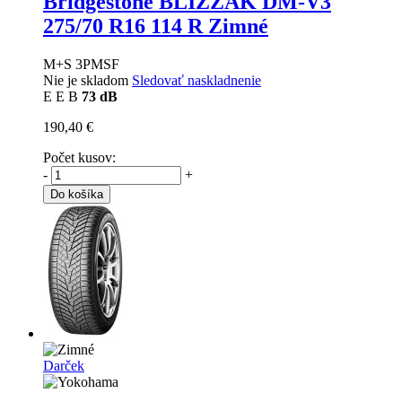
Bridgestone BLIZZAK DM-V3
275/70 R16 114 R Zimné
M+S 3PMSF
Nie je skladom
Sledovať naskladnenie
E
E
B
73 dB
190,40 €
Počet kusov:
-
+
Do košíka
Darček