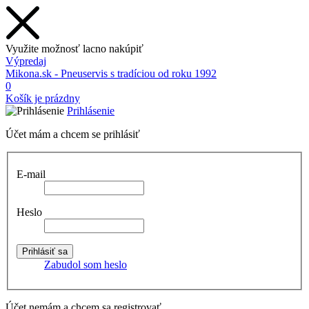
Využite možnosť lacno nakúpiť
Výpredaj
Mikona.sk - Pneuservis s tradíciou od roku 1992
0
Košík je prázdny
Prihlásenie
Účet mám a chcem se prihlásiť
E-mail
Heslo
Zabudol som heslo
Účet nemám a chcem sa registrovať