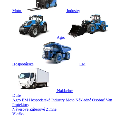
Moto
Industry
Agro
Hospodárske
EM
Nákladné
Duše
Agro
EM
Hospodarské
Industry
Moto
Nákladné
Osobné
Van
Protektory
Návesové
Záberové
Zimné
Vložky