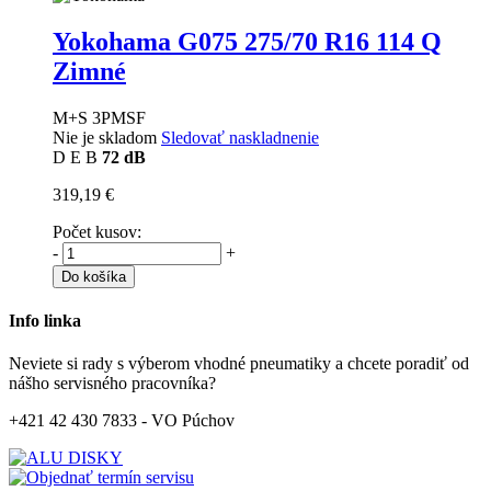
Yokohama G075
275/70 R16 114 Q
Zimné
M+S 3PMSF
Nie je skladom
Sledovať naskladnenie
D
E
B
72 dB
319,19 €
Počet kusov:
-
+
Do košíka
Info linka
Neviete si rady s výberom vhodné pneumatiky a chcete poradiť od
nášho servisného pracovníka?
+421 42 430 7833 - VO Púchov