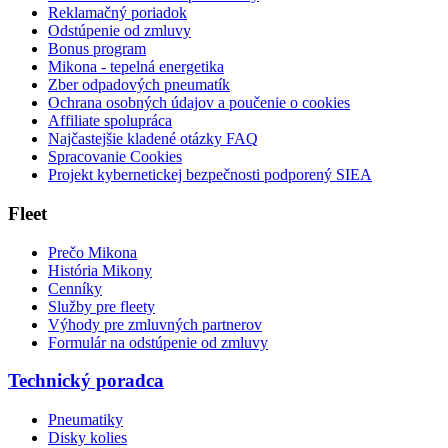
Reklamačný poriadok
Odstúpenie od zmluvy
Bonus program
Mikona - tepelná energetika
Zber odpadových pneumatík
Ochrana osobných údajov a poučenie o cookies
Affiliate spolupráca
Najčastejšie kladené otázky FAQ
Spracovanie Cookies
Projekt kybernetickej bezpečnosti podporený SIEA
Fleet
Prečo Mikona
História Mikony
Cenníky
Služby pre fleety
Výhody pre zmluvných partnerov
Formulár na odstúpenie od zmluvy
Technický poradca
Pneumatiky
Disky kolies