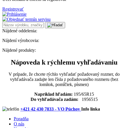
Registrovať
Nájdené oddelenia:
Nájdení výrobcovia:
Nájdené produkty:
Nápoveda k rýchlemu vyhľadávaniu
V prípade, že chcete rýchlo vyhľadať požadovaný rozmer, do
vyhľadávača zadajte len čísla z požadovaného rozmeru (bez
lomítok, pomĺčiek, písmen)
Napríklad hľadám:
195/65R15
Do vyhľadávača zadám:
1956515
+421 42 430 7833 - VO Púchov
Info linka
Poradňa
O nás