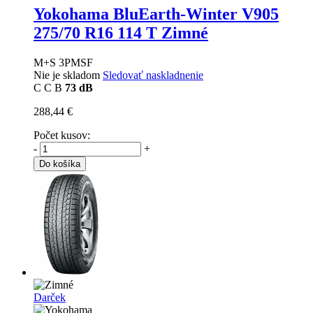
Yokohama BluEarth-Winter V905
275/70 R16 114 T Zimné
M+S 3PMSF
Nie je skladom
Sledovať naskladnenie
C
C
B
73 dB
288,44 €
Počet kusov:
-
+
Do košíka
Darček