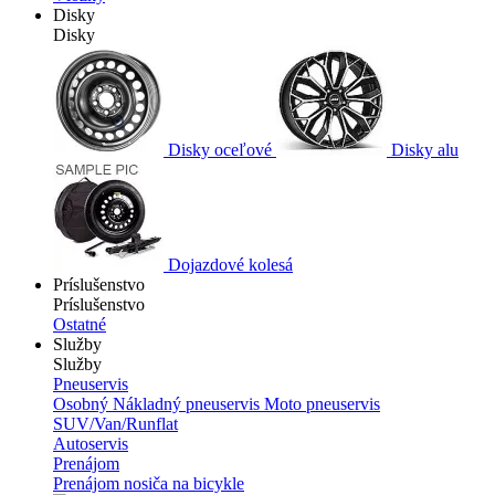
Disky
Disky
Disky oceľové
Disky alu
Dojazdové kolesá
Príslušenstvo
Príslušenstvo
Ostatné
Služby
Služby
Pneuservis
Osobný
Nákladný pneuservis
Moto pneuservis
SUV/Van/Runflat
Autoservis
Prenájom
Prenájom nosiča na bicykle