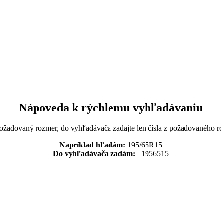
Nápoveda k rýchlemu vyhľadávaniu
požadovaný rozmer, do vyhľadávača zadajte len čísla z požadovaného r
Napríklad hľadám:
195/65R15
Do vyhľadávača zadám:
1956515