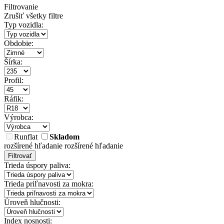
Filtrovanie
Zrušiť všetky filtre
Typ vozidla:
Obdobie:
Šírka:
Profil:
Ráfik:
Výrobca:
Runflat
Skladom
rozšírené hľadanie
rozšírené hľadanie
Filtrovať
Trieda úspory paliva:
Trieda priľnavosti za mokra:
Úroveň hlučnosti:
Index nosnosti: