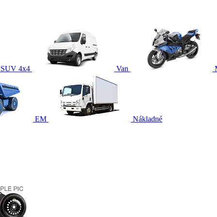
SUV 4x4
Van
EM
Nákladné