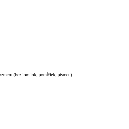
ozmeru (bez lomítok, pomĺčiek, písmen)