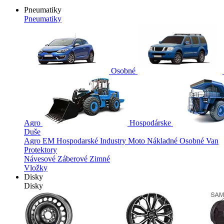
Pneumatiky
Pneumatiky
Osobné
Agro
Hospodárske
Duše
Agro
EM
Hospodarské
Industry
Moto
Nákladné
Osobné
Van
Protektory
Návesové
Záberové
Zimné
Vložky
Disky
Disky