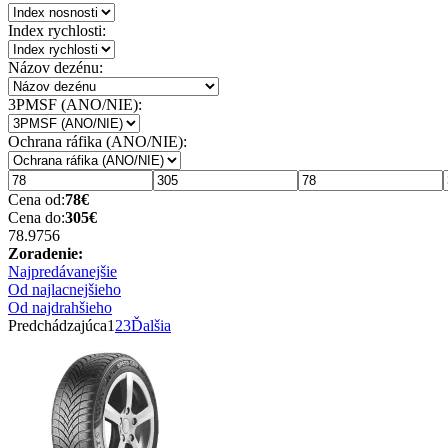
Index rychlosti:
Názov dezénu:
3PMSF (ANO/NIE):
Ochrana ráfika (ANO/NIE):
Cena od:
78
€
Cena do:
305
€
78.97
56
Zoradenie:
Najpredávanejšie
Od najlacnejšieho
Od najdrahšieho
Predchádzajúca
1
2
3
Ďalšia