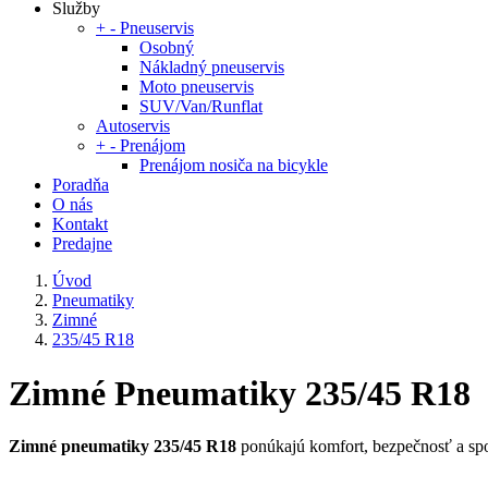
Služby
+
-
Pneuservis
Osobný
Nákladný pneuservis
Moto pneuservis
SUV/Van/Runflat
Autoservis
+
-
Prenájom
Prenájom nosiča na bicykle
Poradňa
O nás
Kontakt
Predajne
Úvod
Pneumatiky
Zimné
235/45 R18
Zimné Pneumatiky 235/45 R18
Zimné pneumatiky 235/45 R18
ponúkajú komfort, bezpečnosť a spo