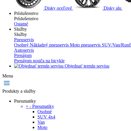
Disky oceľové
Disky alu
Príslušenstvo
Príslušenstvo
Ostatné
Služby
Služby
Pneuservis
Osobný
Nákladný pneuservis
Moto pneuservis
SUV/Van/Runfl
Autoservis
Prenájom
Prenájom nosiča na bicykle
Objednať termín servisu
Menu
Produkty a služby
Pneumatiky
+
-
Pneumatiky
Osobné
SUV 4x4
Van
Moto