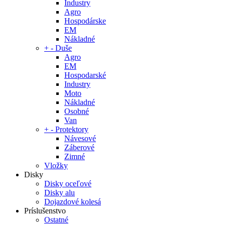
Industry
Agro
Hospodárske
EM
Nákladné
+
-
Duše
Agro
EM
Hospodarské
Industry
Moto
Nákladné
Osobné
Van
+
-
Protektory
Návesové
Záberové
Zimné
Vložky
Disky
Disky oceľové
Disky alu
Dojazdové kolesá
Príslušenstvo
Ostatné