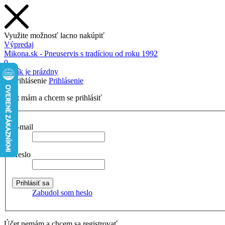
Využite možnosť lacno nakúpiť
Výpredaj
Mikona.sk - Pneuservis s tradíciou od roku 1992
0
Košík je prázdny
Prihlásenie
Účet mám a chcem se prihlásiť
E-mail
Heslo
Zabudol som heslo
Účet nemám a chcem sa registrovať